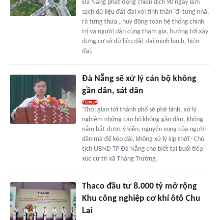
Đà Nẵng phát động chiến dịch 90 ngày làm
sạch dữ liệu đất đai với tinh thần 'đi từng nhà,
rà từng thửa', huy động toàn hệ thống chính
trị và người dân cùng tham gia, hướng tới xây
dựng cơ sở dữ liệu đất đai minh bạch, hiện
đại.
Đà Nẵng sẽ xử lý cán bộ không
gần dân, sát dân
'Thời gian tới thành phố sẽ phê bình, xử lý
nghiêm những cán bộ không gần dân, không
nắm bắt được ý kiến, nguyện vọng của người
dân mà để kéo dài, không xử lý kịp thời'- Chủ
tịch UBND TP Đà Nẵng cho biết tại buổi tiếp
xúc cử tri xã Thăng Trường.
Thaco đầu tư 8.000 tỷ mở rộng
Khu công nghiệp cơ khí ôtô Chu
Lai