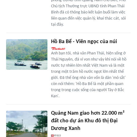
phòng UBND tỉnh Quảng Nam cho biết, Phó
Chủ tịch Thường trực UBND tỉnh Phan Thái
Bình đã có thông báo kết luận buổi làm việc
liên quan đến việc quản lý, khai thác cát, sỏi
tại đây.
Hồ Ba Bể - Viên ngọc của núi
Anh bạn tôi, nhà văn Phan Thái, hiện sống ở
Thái Nguyên, đã ví von như vậy khi nói về hồ
nước tự nhiên lớn nhất Việt Nam và là một
trong một trăm hồ nước ngọt lớn nhất thế
giới. Đã thế ông nhà văn vốn là dân 'mỏ sắt'
còn nói thêm: 'Hồ Ba Bể là một phần quan
trọng trong cuộc sống của người Tày ở Bắc
Kạn'.
Quảng Nam giao hơn 22.000 m²
đất cho dự án Khu đô thị Đại
Dương Xanh