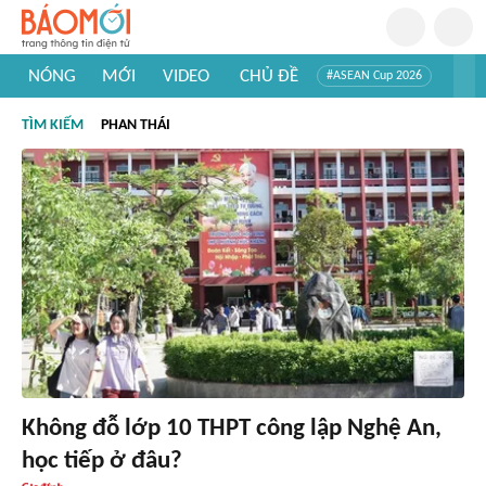
NÓNG
MỚI
VIDEO
CHỦ ĐỀ
#ASEAN Cup 2026
#Trí tuệ nhân tạo
#Mỹ - Iran
#Khám phá Việt Nam
TÌM KIẾM
PHAN THÁI
#Khám phá thế giới
Không đỗ lớp 10 THPT công lập Nghệ An,
học tiếp ở đâu?