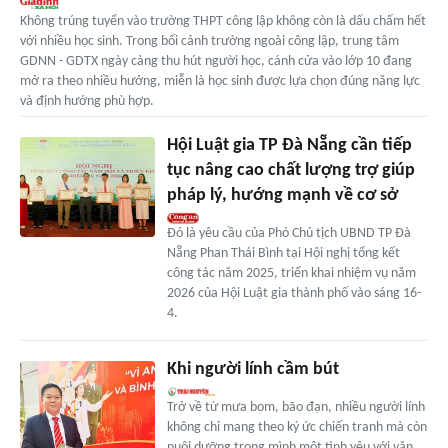
Không trúng tuyển vào trường THPT công lập không còn là dấu chấm hết
với nhiều học sinh. Trong bối cảnh trường ngoài công lập, trung tâm
GDNN - GDTX ngày càng thu hút người học, cánh cửa vào lớp 10 đang
mở ra theo nhiều hướng, miễn là học sinh được lựa chọn đúng năng lực
và định hướng phù hợp.
Hội Luật gia TP Đà Nẵng cần tiếp
tục nâng cao chất lượng trợ giúp
pháp lý, hướng mạnh về cơ sở
Đó là yêu cầu của Phó Chủ tịch UBND TP Đà
Nẵng Phan Thái Bình tại Hội nghị tổng kết
công tác năm 2025, triển khai nhiệm vụ năm
2026 của Hội Luật gia thành phố vào sáng 16-
4.
Khi người lính cầm bút
Trở về từ mưa bom, bão đạn, nhiều người lính
không chỉ mang theo ký ức chiến tranh mà còn
nuôi dưỡng trong mình một tình yêu với văn