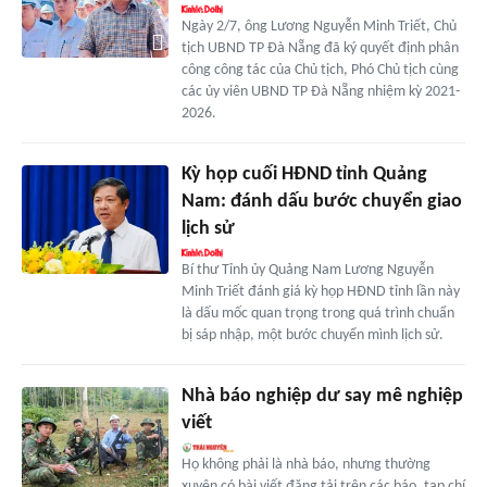
Ngày 2/7, ông Lương Nguyễn Minh Triết, Chủ
tịch UBND TP Đà Nẵng đã ký quyết định phân
công công tác của Chủ tịch, Phó Chủ tịch cùng
các ủy viên UBND TP Đà Nẵng nhiệm kỳ 2021-
2026.
Kỳ họp cuối HĐND tỉnh Quảng
Nam: đánh dấu bước chuyển giao
lịch sử
Bí thư Tỉnh ủy Quảng Nam Lương Nguyễn
Minh Triết đánh giá kỳ họp HĐND tỉnh lần này
là dấu mốc quan trọng trong quá trình chuẩn
bị sáp nhập, một bước chuyển mình lịch sử.
Nhà báo nghiệp dư say mê nghiệp
viết
Họ không phải là nhà báo, nhưng thường
xuyên có bài viết đăng tải trên các báo, tạp chí