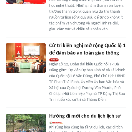
học nghệ thuật. Những năm tháng rèn luyện,
trưởng thành trong quân ngũ đã trở thành
nguồn tư liệu sống quý giá, để từ đó không ít
tác phẩm văn chương về người lính ra đời,
giàu cảm xúc và chiều sâu nhân văn.
Cử tri kiến nghị mở rộng Quốc lộ 1
để đảm bảo an toàn giao thông
Ngày 18-12, Đoàn đại biểu Quốc hội TP Đà
Nẵng gồm: Ủy viên Ủy ban Kinh tế và Tài chính
của Quốc hội Lê Văn Dũng, Phó Chủ tịch UBND
TP Phan Thái Bình, Ủy viên Ủy ban Văn hóa và
Xã hội của Quốc hội Dương Văn Phước, Phó
Chủ tịch Hội Liên hiệp Phụ nữ TP Đặng Thị Bảo
Trinh tiếp xúc cử tri xã Thăng Điền.
Hướng đi mới cho du lịch lịch sử
Khi rừng hòa cùng hạ tầng du lịch, các di tích