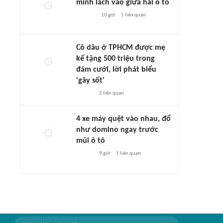
mình lách vào giữa hai ô tô
10 giờ
1
liên quan
Cô dâu ở TPHCM được mẹ
kế tặng 500 triệu trong
đám cưới, lời phát biểu
'gây sốt'
2
liên quan
4 xe máy quệt vào nhau, đổ
như domino ngay trước
mũi ô tô
9 giờ
1
liên quan