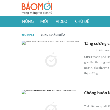
NÓNG
MỚI
VIDEO
CHỦ ĐỀ
TÌM KIẾM
PHAN HOÀN KIẾM
Tăng cường c
61
liên quan
UBND thành phố Hồ 
gian lận thương mạ
ngành, địa phương p
thị trường.
Chống buôn lậ
Thể hiện sự quyết t