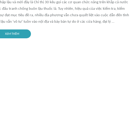
hập lậu và mới đây là Chỉ thị 30 kêu gọi các cơ quan chức năng trên khắp cả nước
 đấu tranh chống buôn lậu thuốc lá. Tuy nhiên, hiệu quả của việc kiểm tra, kiểm
sự đạt mục tiêu đề ra, nhiều địa phương vẫn chưa quyết liệt vào cuộc dẫn đến tình
lậu vẫn 'vô tư' tuồn vào nội địa và bày bán tự do ở các cửa hàng, đại lý …
XEM THÊM