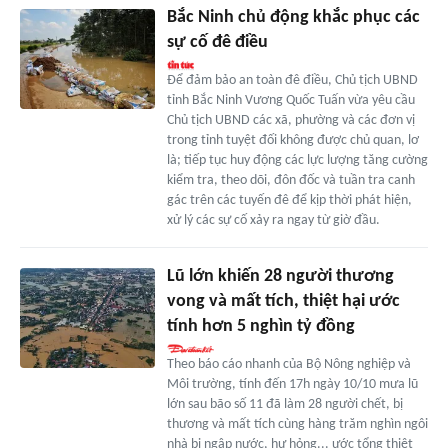
Bắc Ninh chủ động khắc phục các
sự cố đê điều
Để đảm bảo an toàn đê điều, Chủ tịch UBND
tỉnh Bắc Ninh Vương Quốc Tuấn vừa yêu cầu
Chủ tịch UBND các xã, phường và các đơn vị
trong tỉnh tuyệt đối không được chủ quan, lơ
là; tiếp tục huy động các lực lượng tăng cường
kiểm tra, theo dõi, đôn đốc và tuần tra canh
gác trên các tuyến đê để kịp thời phát hiện,
xử lý các sự cố xảy ra ngay từ giờ đầu.
Lũ lớn khiến 28 người thương
vong và mất tích, thiệt hại ước
tính hơn 5 nghìn tỷ đồng
Theo báo cáo nhanh của Bộ Nông nghiệp và
Môi trường, tính đến 17h ngày 10/10 mưa lũ
lớn sau bão số 11 đã làm 28 người chết, bị
thương và mất tích cùng hàng trăm nghìn ngôi
nhà bị ngập nước, hư hỏng... ước tổng thiệt