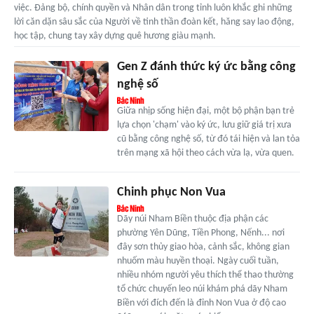
việc. Đảng bộ, chính quyền và Nhân dân trong tỉnh luôn khắc ghi những
lời căn dặn sâu sắc của Người về tinh thần đoàn kết, hăng say lao động,
học tập, chung tay xây dựng quê hương giàu mạnh.
Gen Z đánh thức ký ức bằng công
nghệ số
Giữa nhịp sống hiện đại, một bộ phận bạn trẻ
lựa chọn 'chạm' vào ký ức, lưu giữ giá trị xưa
cũ bằng công nghệ số, từ đó tái hiện và lan tỏa
trên mạng xã hội theo cách vừa lạ, vừa quen.
Chinh phục Non Vua
Dãy núi Nham Biền thuộc địa phận các
phường Yên Dũng, Tiền Phong, Nếnh... nơi
đây sơn thủy giao hòa, cảnh sắc, không gian
nhuốm màu huyền thoại. Ngày cuối tuần,
nhiều nhóm người yêu thích thể thao thường
tổ chức chuyến leo núi khám phá dãy Nham
Biền với đích đến là đỉnh Non Vua ở độ cao