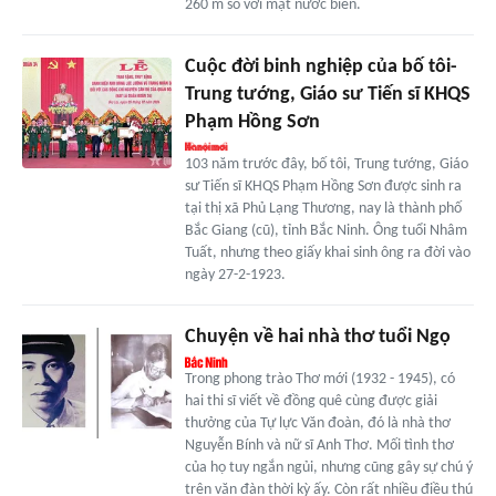
260 m so với mặt nước biển.
Cuộc đời binh nghiệp của bố tôi-
Trung tướng, Giáo sư Tiến sĩ KHQS
Phạm Hồng Sơn
103 năm trước đây, bố tôi, Trung tướng, Giáo
sư Tiến sĩ KHQS Phạm Hồng Sơn được sinh ra
tại thị xã Phủ Lạng Thương, nay là thành phố
Bắc Giang (cũ), tỉnh Bắc Ninh. Ông tuổi Nhâm
Tuất, nhưng theo giấy khai sinh ông ra đời vào
ngày 27-2-1923.
Chuyện về hai nhà thơ tuổi Ngọ
Trong phong trào Thơ mới (1932 - 1945), có
hai thi sĩ viết về đồng quê cùng được giải
thưởng của Tự lực Văn đoàn, đó là nhà thơ
Nguyễn Bính và nữ sĩ Anh Thơ. Mối tình thơ
của họ tuy ngắn ngủi, nhưng cũng gây sự chú ý
trên văn đàn thời kỳ ấy. Còn rất nhiều điều thú