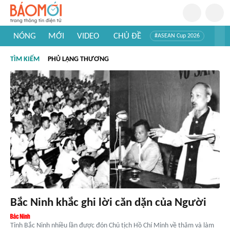
NÓNG
MỚI
VIDEO
CHỦ ĐỀ
#ASEAN Cup 2026
#Trí tuệ nhân tạo
#Mỹ - Iran
#Khám phá Việt Nam
TÌM KIẾM
PHỦ LẠNG THƯƠNG
#Khám phá thế giới
Bắc Ninh khắc ghi lời căn dặn của Người
Tỉnh Bắc Ninh nhiều lần được đón Chủ tịch Hồ Chí Minh về thăm và làm