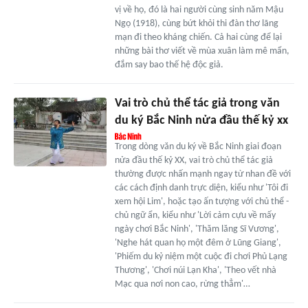
vị về họ, đó là hai người cùng sinh năm Mậu
Ngọ (1918), cùng bứt khỏi thi đàn thơ lãng
mạn đi theo kháng chiến. Cả hai cùng để lại
những bài thơ viết về mùa xuân làm mê mẩn,
đắm say bao thế hệ độc giả.
Vai trò chủ thể tác giả trong văn
du ký Bắc Ninh nửa đầu thế kỷ xx
Trong dòng văn du ký về Bắc Ninh giai đoạn
nửa đầu thế kỷ XX, vai trò chủ thể tác giả
thường được nhấn mạnh ngay từ nhan đề với
các cách định danh trực diện, kiểu như 'Tôi đi
xem hội Lim', hoặc tạo ấn tượng với chủ thể -
chủ ngữ ẩn, kiểu như 'Lời cảm cựu về mấy
ngày chơi Bắc Ninh', 'Thăm lăng Sĩ Vương',
'Nghe hát quan họ một đêm ở Lũng Giang',
'Phiếm du kỷ niệm một cuộc đi chơi Phủ Lạng
Thương', 'Chơi núi Lạn Kha', 'Theo vết nhà
Mạc qua nơi non cao, rừng thẳm'…