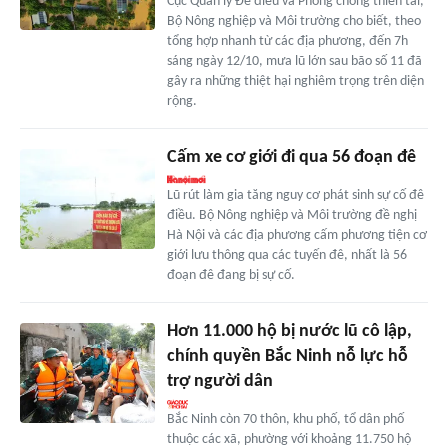
Cục Quản lý Đê điều và Phòng chống thiên tai,
Bộ Nông nghiệp và Môi trường cho biết, theo
tổng hợp nhanh từ các địa phương, đến 7h
sáng ngày 12/10, mưa lũ lớn sau bão số 11 đã
gây ra những thiệt hại nghiêm trọng trên diện
rộng.
Cấm xe cơ giới đi qua 56 đoạn đê
Lũ rút làm gia tăng nguy cơ phát sinh sự cố đê
điều. Bộ Nông nghiệp và Môi trường đề nghị
Hà Nội và các địa phương cấm phương tiện cơ
giới lưu thông qua các tuyến đê, nhất là 56
đoạn đê đang bị sự cố.
Hơn 11.000 hộ bị nước lũ cô lập,
chính quyền Bắc Ninh nỗ lực hỗ
trợ người dân
Bắc Ninh còn 70 thôn, khu phố, tổ dân phố
thuộc các xã, phường với khoảng 11.750 hộ