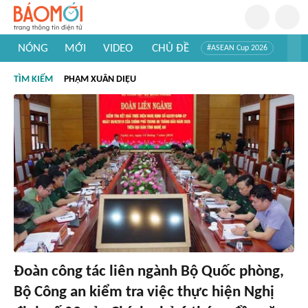
NÓNG
MỚI
VIDEO
CHỦ ĐỀ
#ASEAN Cup 2026
#Trí tuệ nhân tạo
#Mỹ - Iran
#Khám phá Việt Nam
TÌM KIẾM
PHẠM XUÂN DIỆU
#Khám phá thế giới
Đoàn công tác liên ngành Bộ Quốc phòng,
Bộ Công an kiểm tra việc thực hiện Nghị