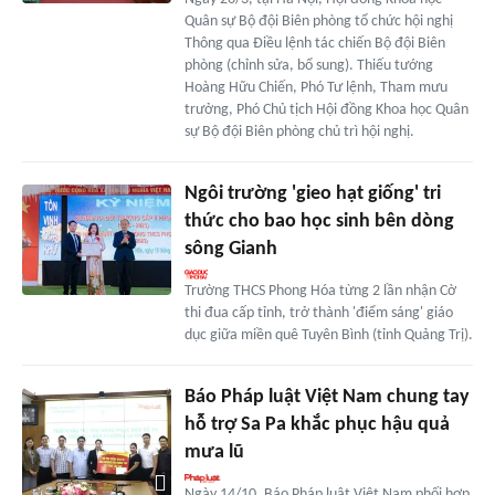
Quân sự Bộ đội Biên phòng tổ chức hội nghị
Thông qua Điều lệnh tác chiến Bộ đội Biên
phòng (chỉnh sửa, bổ sung). Thiếu tướng
Hoàng Hữu Chiến, Phó Tư lệnh, Tham mưu
trưởng, Phó Chủ tịch Hội đồng Khoa học Quân
sự Bộ đội Biên phòng chủ trì hội nghị.
Ngôi trường 'gieo hạt giống' tri
thức cho bao học sinh bên dòng
sông Gianh
Trường THCS Phong Hóa từng 2 lần nhận Cờ
thi đua cấp tỉnh, trở thành 'điểm sáng' giáo
dục giữa miền quê Tuyên Bình (tỉnh Quảng Trị).
Báo Pháp luật Việt Nam chung tay
hỗ trợ Sa Pa khắc phục hậu quả
mưa lũ
Ngày 14/10, Báo Pháp luật Việt Nam phối hợp