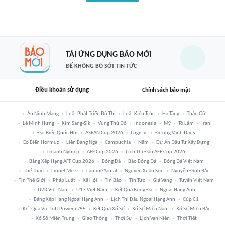
TẢI ỨNG DỤNG BÁO MỚI
ĐỂ KHÔNG BỎ SÓT TIN TỨC
Điều khoản sử dụng
Chính sách bảo mật
An Ninh Mạng
Luật Phát Triển Đô Thị
Luật Kiến Trúc
Hạ Tầng
Tháo Gỡ
Lê Minh Hưng
Kim Sang-Sik
Vùng Thủ Đô
Indonesia
Mỹ
Tô Lâm
Iran
Đại Biểu Quốc Hội
ASEAN Cup 2026
Logistic
Đường Vành Đai 5
Eo Biển Hormuz
Liên Bang Nga
Campuchia
Năm
Dự Án Đầu Tư Xây Dựng
Doanh Nghiệp
AFF Cup 2026
Lịch Thi Đấu AFF Cup 2026
Bảng Xếp Hạng AFF Cup 2026
Bóng Đá
Báo Bóng Đá
Bóng Đá Việt Nam
Thể Thao
Lionel Messi
Lamine Yamal
Nguyễn Xuân Son
Nguyễn Đình Bắc
Tin Thế Giới
Pháp Luật
Xã Hội
Tin Bão
Tin Tức
Giá Vàng
Tuyển Việt Nam
U23 Việt Nam
U17 Việt Nam
Kết Quả Bóng Đá
Ngoại Hạng Anh
Bảng Xếp Hạng Ngoại Hạng Anh
Lịch Thi Đấu Ngoại Hạng Anh
Cúp C1
Kết Quả Vietlott Power 6/55
Kết Quả Xổ Số
Xổ Số Miền Nam
Xổ Số Miền Bắc
Xổ Số Miền Trung
Giao Thông
Thời Sự
Lịch Vạn Niên
Thời Tiết