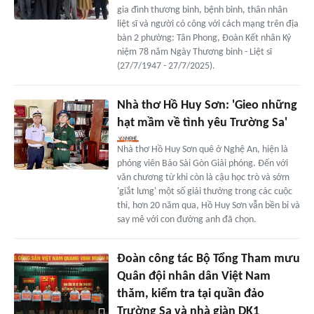
gia đình thương binh, bệnh binh, thân nhân
liệt sĩ và người có công với cách mạng trên địa
bàn 2 phường: Tân Phong, Đoàn Kết nhân Kỷ
niệm 78 năm Ngày Thương binh - Liệt sĩ
(27/7/1947 - 27/7/2025).
Nhà thơ Hồ Huy Sơn: 'Gieo những
hạt mầm về tình yêu Trường Sa'
Nhà thơ Hồ Huy Sơn quê ở Nghệ An, hiện là
phóng viên Báo Sài Gòn Giải phóng. Đến với
văn chương từ khi còn là cậu học trò và sớm
'giắt lưng' một số giải thưởng trong các cuộc
thi, hơn 20 năm qua, Hồ Huy Sơn vẫn bền bỉ và
say mê với con đường anh đã chọn.
Đoàn công tác Bộ Tổng Tham mưu
Quân đội nhân dân Việt Nam
thăm, kiểm tra tại quần đảo
Trường Sa và nhà giàn DK1