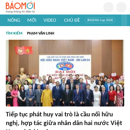
NÓNG
MỚI
VIDEO
CHỦ ĐỀ
#ASEAN Cup 2026
#Trí tuệ nhân tạo
#Mỹ - Iran
#Khám phá Việt Nam
TÌM KIẾM
PHẠM VĂN LINH
#Khám phá thế giới
Tiếp tục phát huy vai trò là cầu nối hữu
nghị, hợp tác giữa nhân dân hai nước Việt