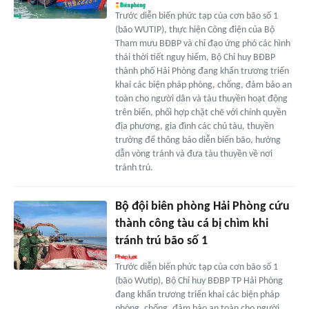
Trước diễn biến phức tạp của cơn bão số 1
(bão WUTIP), thực hiện Công điện của Bộ
Tham mưu BĐBP và chỉ đạo ứng phó các hình
thái thời tiết nguy hiểm, Bộ Chỉ huy BĐBP
thành phố Hải Phòng đang khẩn trương triển
khai các biện pháp phòng, chống, đảm bảo an
toàn cho người dân và tàu thuyền hoạt động
trên biển, phối hợp chặt chẽ với chính quyền
địa phương, gia đình các chủ tàu, thuyền
trưởng để thông báo diễn biến bão, hướng
dẫn vòng tránh và đưa tàu thuyền về nơi
tránh trú.
Bộ đội biên phòng Hải Phòng cứu
thành công tàu cá bị chìm khi
tránh trú bão số 1
Trước diễn biến phức tạp của cơn bão số 1
(bão Wutip), Bộ Chỉ huy BĐBP TP Hải Phòng
đang khẩn trương triển khai các biện pháp
phòng, chống, đảm bảo an toàn cho người