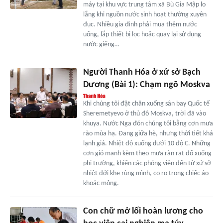
máy tại khu vực trung tâm xã Bù Gia Mập lo
lắng khi nguồn nước sinh hoạt thường xuyên
đục. Nhiều gia đình phải mua thêm nước
uống, lắp thiết bị lọc hoặc quay lại sử dụng
nước giếng…
Người Thanh Hóa ở xứ sở Bạch
Dương (Bài 1): Chạm ngõ Moskva
Khi chúng tôi đặt chân xuống sân bay Quốc tế
Sheremetyevo ở thủ đô Moskva, trời đã vào
khuya. Nước Nga đón chúng tôi bằng cơn mưa
rào mùa hạ. Đang giữa hè, nhưng thời tiết khá
lạnh giá. Nhiệt độ xuống dưới 10 độ C. Những
cơn gió mạnh kèm theo mưa ràn rạt đổ xuống
phi trường, khiến các phóng viên đến từ xứ sở
nhiệt đới khẽ rùng mình, co ro trong chiếc áo
khoác mỏng.
Con chữ mở lối hoàn lương cho