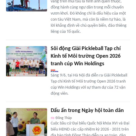
vàng trên mũi tàu là hình ảnh quen thuộc,
đồng hành cùng ngư dân trong mỗi chuyến
vươn khơi. Đó không chỉ là dấu hiệu của một
con tàu Việt Nam, mà còn là niềm tự hào, là
lời khẳng định về chủ quyền biển, đảo thiêng
liêng của Tổ quốc.
Sôi động Giải Pickleball Tạp chí
Kinh tế Môi trường Open 2026
tranh cúp Win Holdings
Sáng 9/6, tại Hà Nội đã diễn ra Giải Pickleball
Tạp chí Kinh tế Môi trường Open 2026 tranh
cúp Win Holdings với sự tham dự của 72 vận
động viên.
Dấu ấn trong Ngày hội toàn dân
Đồng Tháp
Cuộc bầu cử Đại biểu Quốc hội khóa XVI và Đại
biểu HĐND các cấp nhiệm kỳ 2026 - 2031 trên
địa bàn tỉnh Đồng Tháp diễn ra an toàn, dân