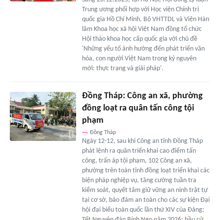
Trung ương phối hợp với Học viện Chính trị
quốc gia Hồ Chí Minh, Bộ VHTTDL và Viện Hàn
lâm Khoa học xã hội Việt Nam đồng tổ chức
Hội thảo khoa học cấp quốc gia với chủ đề
'Những yếu tố ảnh hưởng đến phát triển văn
hóa, con người Việt Nam trong kỷ nguyên
mới: thực trạng và giải pháp'.
Đồng Tháp: Công an xã, phường
đồng loạt ra quân tấn công tội
phạm
Đồng Tháp
Ngày 12-12, sau khi Công an tỉnh Đồng Tháp
phát lệnh ra quân triển khai cao điểm tấn
công, trấn áp tội phạm, 102 Công an xã,
phường trên toàn tỉnh đồng loạt triển khai các
biện pháp nghiệp vụ, tăng cường tuần tra
kiểm soát, quyết tâm giữ vững an ninh trật tự
tại cơ sở, bảo đảm an toàn cho các sự kiện Đại
hội đại biểu toàn quốc lần thứ XIV của Đảng;
Tết Nguyên đán Bính Ngọ năm 2026; bầu cử