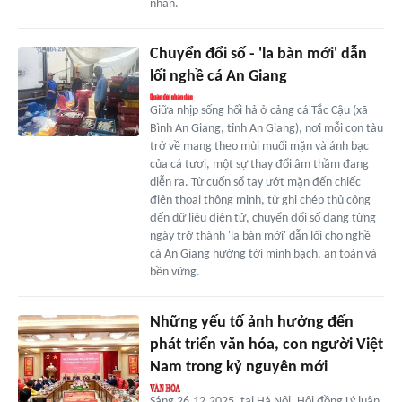
nhân.
Chuyển đổi số - 'la bàn mới' dẫn
lối nghề cá An Giang
Giữa nhịp sống hối hả ở cảng cá Tắc Cậu (xã
Bình An Giang, tỉnh An Giang), nơi mỗi con tàu
trở về mang theo mùi muối mặn và ánh bạc
của cá tươi, một sự thay đổi âm thầm đang
diễn ra. Từ cuốn sổ tay ướt mặn đến chiếc
điện thoại thông minh, từ ghi chép thủ công
đến dữ liệu điện tử, chuyển đổi số đang từng
ngày trở thành 'la bàn mới' dẫn lối cho nghề
cá An Giang hướng tới minh bạch, an toàn và
bền vững.
Những yếu tố ảnh hưởng đến
phát triển văn hóa, con người Việt
Nam trong kỷ nguyên mới
Sáng 26.12.2025, tại Hà Nội, Hội đồng Lý luận