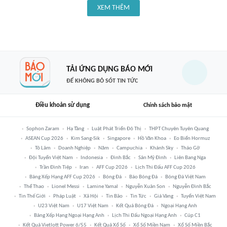
XEM THÊM
TẢI ỨNG DỤNG BÁO MỚI
ĐỂ KHÔNG BỎ SÓT TIN TỨC
Điều khoản sử dụng
Chính sách bảo mật
Sophon Zaram
Hạ Tầng
Luật Phát Triển Đô Thị
THPT Chuyên Tuyên Quang
ASEAN Cup 2026
Kim Sang-Sik
Singapore
Hồ Văn Khoa
Eo Biển Hormuz
Tô Lâm
Doanh Nghiệp
Năm
Campuchia
Khánh Sky
Tháo Gỡ
Đội Tuyển Việt Nam
Indonesia
Đình Bắc
Sân Mỹ Đình
Liên Bang Nga
Trần Đình Tiệp
Iran
AFF Cup 2026
Lịch Thi Đấu AFF Cup 2026
Bảng Xếp Hạng AFF Cup 2026
Bóng Đá
Báo Bóng Đá
Bóng Đá Việt Nam
Thể Thao
Lionel Messi
Lamine Yamal
Nguyễn Xuân Son
Nguyễn Đình Bắc
Tin Thế Giới
Pháp Luật
Xã Hội
Tin Bão
Tin Tức
Giá Vàng
Tuyển Việt Nam
U23 Việt Nam
U17 Việt Nam
Kết Quả Bóng Đá
Ngoại Hạng Anh
Bảng Xếp Hạng Ngoại Hạng Anh
Lịch Thi Đấu Ngoại Hạng Anh
Cúp C1
Kết Quả Vietlott Power 6/55
Kết Quả Xổ Số
Xổ Số Miền Nam
Xổ Số Miền Bắc