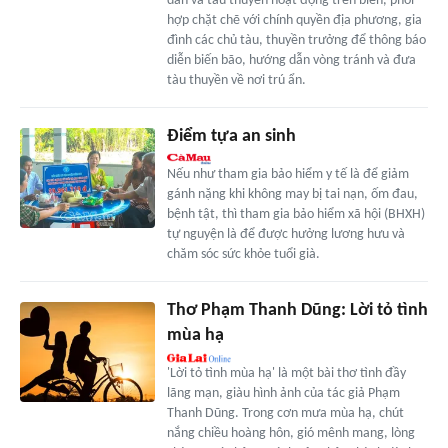
dân và tàu thuyền hoạt động trên biển, phối
hợp chặt chẽ với chính quyền địa phương, gia
đình các chủ tàu, thuyền trưởng để thông báo
diễn biến bão, hướng dẫn vòng tránh và đưa
tàu thuyền về nơi trú ẩn.
Ðiểm tựa an sinh
Nếu như tham gia bảo hiểm y tế là để giảm
gánh nặng khi không may bị tai nạn, ốm đau,
bệnh tật, thì tham gia bảo hiểm xã hội (BHXH)
tự nguyện là để được hưởng lương hưu và
chăm sóc sức khỏe tuổi già.
Thơ Phạm Thanh Dũng: Lời tỏ tình
mùa hạ
'Lời tỏ tình mùa hạ' là một bài thơ tình đầy
lãng mạn, giàu hình ảnh của tác giả Phạm
Thanh Dũng. Trong cơn mưa mùa hạ, chút
nắng chiều hoàng hôn, gió mênh mang, lòng