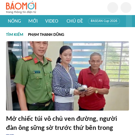
NÓNG
MỚI
VIDEO
CHỦ ĐỀ
#ASEAN Cup 2026
#Trí tuệ nhân tạo
#Mỹ - Iran
#Khám phá Việt Nam
TÌM KIẾM
PHẠM THANH DŨNG
#Khám phá thế giới
Mở chiếc túi vô chủ ven đường, người
đàn ông sững sờ trước thứ bên trong