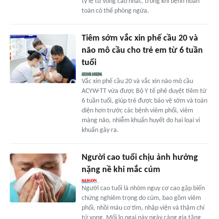
tỷ lệ tử vong cao nhất, trong khi bệnh hoàn
toàn có thể phòng ngừa.
Tiêm sớm vắc xin phế cầu 20 và
não mô cầu cho trẻ em từ 6 tuần
tuổi
Vắc xin phế cầu 20 và vắc xin não mô cầu
ACYW-TT vừa được Bộ Y tế phê duyệt tiêm từ
6 tuần tuổi, giúp trẻ được bảo vệ sớm và toàn
diện hơn trước các bệnh viêm phổi, viêm
màng não, nhiễm khuẩn huyết do hai loại vi
khuẩn gây ra.
Người cao tuổi chịu ảnh hưởng
nặng nề khi mắc cúm
Người cao tuổi là nhóm nguy cơ cao gặp biến
chứng nghiêm trọng do cúm, bao gồm viêm
phổi, nhồi máu cơ tim, nhập viện và thậm chí
tử vong. Mối lo ngại này ngày càng gia tăng