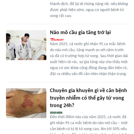
thành dịch, để lại di chứng nặng nề, nếu không
được phát hiện sớm, nguy cơ người bệnh tử
vong rất cao.
Não mô cầu gia tăng trở lại
Năm 2025, cả nước ghi nhận 95 ca mắc bệnh
do não mô cầu, tăng mạnh so với năm trước
và đã có trường hợp tử vong. Sau thời gian dài
xuất hiện rải rác, sự gia tăng này cho thấy một
nguy cơ sức khỏe cộng đồng đang dần hiện rõ,
đặt ra nhiều vấn đề cần nhìn nhận thận trọng.
Chuyên gia khuyên gì về căn bệnh
truyền nhiễm có thể gây tử vong
trong 24h?
Đến thời điểm này của năm 2025, cả nước đã
ghi nhận 95 ca mắc bệnh do não mô cầu – một
căn bệnh có tỷ lệ tử vong cao, lên tới 50% nếu