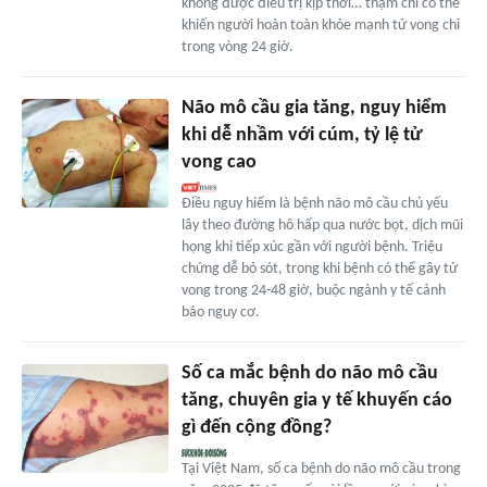
không được điều trị kịp thời… thậm chí có thể
khiến người hoàn toàn khỏe mạnh tử vong chỉ
trong vòng 24 giờ.
Não mô cầu gia tăng, nguy hiểm
khi dễ nhầm với cúm, tỷ lệ tử
vong cao
Điều nguy hiểm là bệnh não mô cầu chủ yếu
lây theo đường hô hấp qua nước bọt, dịch mũi
họng khi tiếp xúc gần với người bệnh. Triệu
chứng dễ bỏ sót, trong khi bệnh có thể gây tử
vong trong 24-48 giờ, buộc ngành y tế cảnh
báo nguy cơ.
Số ca mắc bệnh do não mô cầu
tăng, chuyên gia y tế khuyến cáo
gì đến cộng đồng?
Tại Việt Nam, số ca bệnh do não mô cầu trong