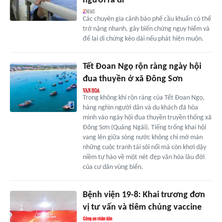
người ra đi
Các chuyên gia cảnh báo phế cầu khuẩn có thể
trở nặng nhanh, gây biến chứng nguy hiểm và
để lại di chứng kéo dài nếu phát hiện muộn.
Tết Đoan Ngọ rộn ràng ngày hội
đua thuyền ở xã Đông Sơn
Trong không khí rộn ràng của Tết Đoan Ngọ,
hàng nghìn người dân và du khách đã hòa
mình vào ngày hội đua thuyền truyền thống xã
Đông Sơn (Quảng Ngãi). Tiếng trống khai hội
vang lên giữa sóng nước không chỉ mở màn
những cuộc tranh tài sôi nổi mà còn khơi dậy
niềm tự hào về một nét đẹp văn hóa lâu đời
của cư dân vùng biển.
Bệnh viện 19-8: Khai trương đơn
vị tư vấn và tiêm chủng vaccine