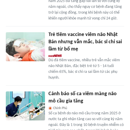
năm 2025 đã tăng gấp vài lần so với cùng kỳ
năm ngoái, cho thấy nguy cơ bệnh đang tăng
trở lại cộng đồng, trong khi bệnh này có thể
khiến người khỏe mạnh tử vong chỉ 24 giờ.
Trẻ tiêm vaccine viêm não Nhật
Bản nhưng vẫn mắc, bác sĩ chỉ sai
lầm từ bố mẹ
Dù đã tiêm vaccine, nhiều trẻ vẫn mắc viêm
não Nhật Bản, đặc biệt trẻ từ 5 - 14 tuổi
chiếm 65%, bác sĩ chỉ ra sai lầm từ các phụ
huynh.
Cảnh báo số ca viêm màng não
mô cầu gia tăng
Chính Phủ
Số ca bệnh do não mô cầu trong năm 2025 ở
nước ta ghi nhận tăng cao so với cùng kỳ năm
ngoái. Đây là 1 trong 10 bệnh truyền nhiễm có