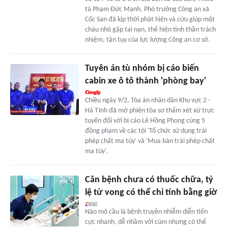
tá Phạm Đức Mạnh, Phó trưởng Công an xã
Cốc San đã kịp thời phát hiện và cứu giúp một
cháu nhỏ gặp tai nạn, thể hiện tinh thần trách
nhiệm, tận tụy của lực lượng Công an cơ sở.
Tuyên án tù nhóm bị cáo biến
cabin xe ô tô thành 'phòng bay'
Chiều ngày 9/2, Tòa án nhân dân Khu vực 2 -
Hà Tĩnh đã mở phiên tòa sơ thẩm xét xử trực
tuyến đối với bị cáo Lê Hồng Phong cùng 5
đồng phạm về các tội 'Tổ chức sử dụng trái
phép chất ma túy' và 'Mua bán trái phép chất
ma túy'.
Căn bệnh chưa có thuốc chữa, tỷ
lệ tử vong có thể chỉ tính bằng giờ
Não mô cầu là bệnh truyền nhiễm diễn tiến
cực nhanh, dễ nhầm với cúm nhưng có thể