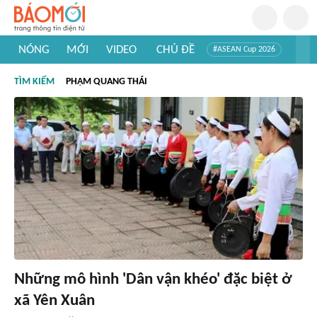
NÓNG
MỚI
VIDEO
CHỦ ĐỀ
#ASEAN Cup 2026
#Trí tuệ nhân tạo
#Mỹ - Iran
#Khám phá Việt Nam
TÌM KIẾM
PHẠM QUANG THÁI
#Khám phá thế giới
Những mô hình 'Dân vận khéo' đặc biệt ở
xã Yên Xuân