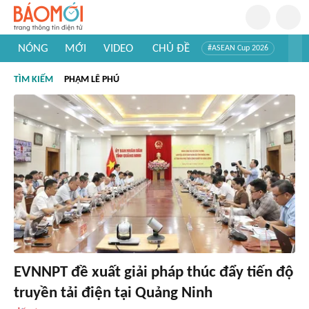
NÓNG
MỚI
VIDEO
CHỦ ĐỀ
#ASEAN Cup 2026
#Trí tuệ nhân tạo
#Mỹ - Iran
#Khám phá Việt Nam
TÌM KIẾM
PHẠM LÊ PHÚ
#Khám phá thế giới
EVNNPT đề xuất giải pháp thúc đẩy tiến độ
truyền tải điện tại Quảng Ninh