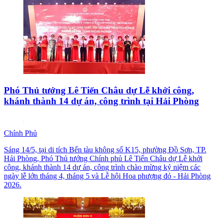
Phó Thủ tướng Lê Tiến Châu dự Lễ khởi công,
khánh thành 14 dự án, công trình tại Hải Phòng
Chính Phủ
Sáng 14/5, tại di tích Bến tàu không số K15, phường Đồ Sơn, TP.
Hải Phòng, Phó Thủ tướng Chính phủ Lê Tiến Châu dự Lễ khởi
công, khánh thành 14 dự án, công trình chào mừng kỷ niệm các
ngày lễ lớn tháng 4, tháng 5 và Lễ hội Hoa phượng đỏ - Hải Phòng
2026.