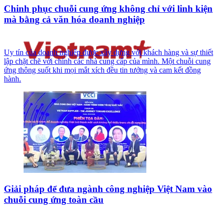
Chinh phục chuỗi cung ứng không chỉ với linh kiện
mà bằng cả văn hóa doanh nghiệp
Uy tín của doanh nghiệp được xây dựng với khách hàng và sự thiết
lập chặt chẽ với chính các nhà cung cấp của mình. Một chuỗi cung
ứng thông suốt khi mọi mắt xích đều tin tưởng và cam kết đồng
hành.
Giải pháp để đưa ngành công nghiệp Việt Nam vào
chuỗi cung ứng toàn cầu