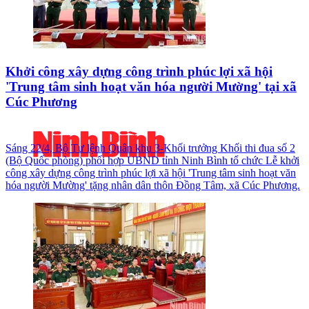
Khởi công xây dựng công trình phúc lợi xã hội
'Trung tâm sinh hoạt văn hóa người Mường' tại xã
Cúc Phương
Sáng 22/4, Bộ Tư lệnh Quân khu 3-Khối trưởng Khối thi đua số 2
(Bộ Quốc phòng) phối hợp UBND tỉnh Ninh Bình tổ chức Lễ khởi
công xây dựng công trình phúc lợi xã hội 'Trung tâm sinh hoạt văn
hóa người Mường' tặng nhân dân thôn Đồng Tâm, xã Cúc Phương.