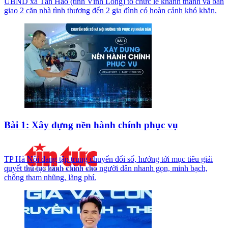
UBND xã Tân Hào (tỉnh Vĩnh Long) tổ chức lễ khánh thành và bàn
giao 2 căn nhà tình thương đến 2 gia đình có hoàn cảnh khó khăn.
Bài 1: Xây dựng nền hành chính phục vụ
TP Hà Nội đang tập trung chuyển đổi số, hướng tới mục tiêu giải
quyết thủ tục hành chính cho người dân nhanh gọn, minh bạch,
chống tham nhũng, lãng phí.