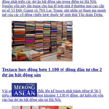
đồng phát triển các dự án bất động sản trọng điểm tại Hà Nội.
Nguồn vốn này tập trung cho hai tổ hợp nhà ở thương mại cao cấp
tại số 53 Đức Giang và 79A Lạc Trung, ghi nhận sự tham gia mạnh
mẽ của các cổ đông chiến lược thuộc hệ sinh thái Tập đoàn Delta.
Textaco huy động hơn 1.100 tỷ đồng đầu tư cho 2
dự án bất động sản
Vải sợi May mặc Miền Bắc lên kế hoạch phát hành riêng lẻ 56,5
triệu cổ phiếu để huy động khoảng 1.130 tỷ đồng, dự kiến rót vốn
vào hai dự án bất động sản tại Hà Nội.