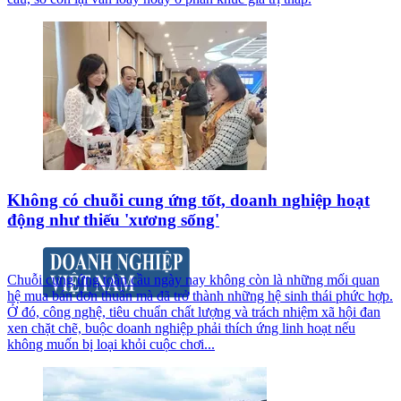
Không có chuỗi cung ứng tốt, doanh nghiệp hoạt
động như thiếu 'xương sống'
Chuỗi cung ứng toàn cầu ngày nay không còn là những mối quan
hệ mua bán đơn thuần mà đã trở thành những hệ sinh thái phức hợp.
Ở đó, công nghệ, tiêu chuẩn chất lượng và trách nhiệm xã hội đan
xen chặt chẽ, buộc doanh nghiệp phải thích ứng linh hoạt nếu
không muốn bị loại khỏi cuộc chơi...