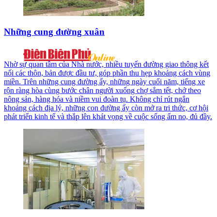
Những cung đường xuân
Nhờ sự quan tâm của Nhà nước, nhiều tuyến đường giao thông kết
nối các thôn, bản được đầu tư, góp phần thu hẹp khoảng cách vùng
miền. Trên những cung đường ấy, những ngày cuối năm, tiếng xe
rộn ràng hòa cùng bước chân người xuống chợ sắm tết, chở theo
nông sản, hàng hóa và niềm vui đoàn tụ. Không chỉ rút ngắn
khoảng cách địa lý, những con đường ấy còn mở ra tri thức, cơ hội
phát triển kinh tế và thắp lên khát vọng về cuộc sống ấm no, đủ đầy.