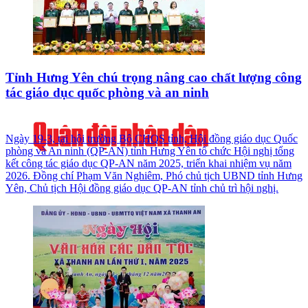
Tỉnh Hưng Yên chú trọng nâng cao chất lượng công
tác giáo dục quốc phòng và an ninh
Ngày 19-3, tại hội trường Bộ CHQS tỉnh, Hội đồng giáo dục Quốc
phòng và An ninh (QP-AN) tỉnh Hưng Yên tổ chức Hội nghị tổng
kết công tác giáo dục QP-AN năm 2025, triển khai nhiệm vụ năm
2026. Đồng chí Phạm Văn Nghiêm, Phó chủ tịch UBND tỉnh Hưng
Yên, Chủ tịch Hội đồng giáo dục QP-AN tỉnh chủ trì hội nghị.