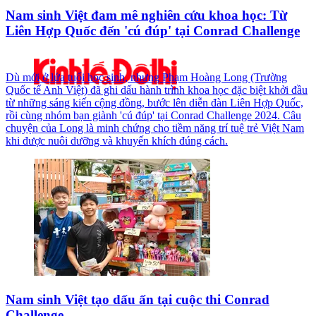
Nam sinh Việt đam mê nghiên cứu khoa học: Từ
Liên Hợp Quốc đến 'cú đúp' tại Conrad Challenge
Dù mới ở lứa tuổi học sinh, nhưng Phạm Hoàng Long (Trường
Quốc tế Anh Việt) đã ghi dấu hành trình khoa học đặc biệt khởi đầu
từ những sáng kiến cộng đồng, bước lên diễn đàn Liên Hợp Quốc,
rồi cùng nhóm bạn giành 'cú đúp' tại Conrad Challenge 2024. Câu
chuyện của Long là minh chứng cho tiềm năng trí tuệ trẻ Việt Nam
khi được nuôi dưỡng và khuyến khích đúng cách.
Nam sinh Việt tạo dấu ấn tại cuộc thi Conrad
Challenge