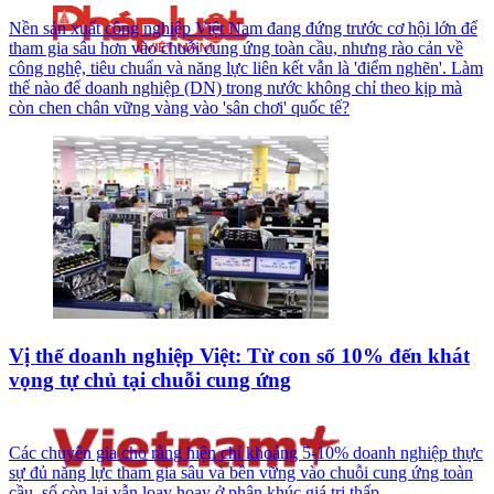
Nền sản xuất công nghiệp Việt Nam đang đứng trước cơ hội lớn để
tham gia sâu hơn vào chuỗi cung ứng toàn cầu, nhưng rào cản về
công nghệ, tiêu chuẩn và năng lực liên kết vẫn là 'điểm nghẽn'. Làm
thế nào để doanh nghiệp (DN) trong nước không chỉ theo kịp mà
còn chen chân vững vàng vào 'sân chơi' quốc tế?
Vị thế doanh nghiệp Việt: Từ con số 10% đến khát
vọng tự chủ tại chuỗi cung ứng
Các chuyên gia cho rằng hiện chỉ khoảng 5-10% doanh nghiệp thực
sự đủ năng lực tham gia sâu và bền vững vào chuỗi cung ứng toàn
cầu, số còn lại vẫn loay hoay ở phân khúc giá trị thấp.