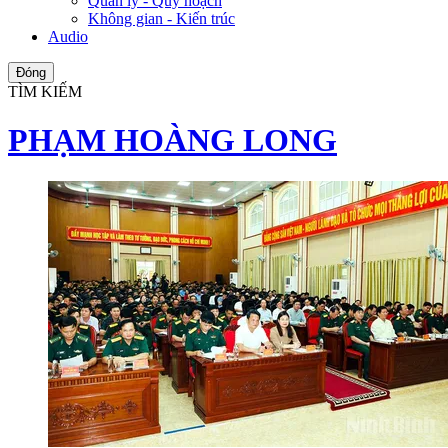
Quản lý - Quy hoạch
Không gian - Kiến trúc
Audio
Đóng
TÌM KIẾM
PHẠM HOÀNG LONG