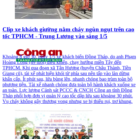
Clip xe khách giường nằm cháy ngùn ngụt trên cao
tốc TPHCM - Trung Lương vào sáng 1/5
Khoảng 8 giờ 30, ngày 1/5 xe khách biển Đồng Tháp, do anh Phạm
Hoàng Long (49 tuổi) điều khiển, chạy hướng miền Tây đến
TPHCM. Khi qua đoạn xã Tân Hương (huyện Châu Thành, Tiền
Giang cũ), tài xế phát hiện khói từ phía sau nên tấp vào làn dừng
khẩn cấp. Ít phút sau, lửa bùng lên, nhanh chóng bao trùm toàn bộ
phương tiện. Tài xế nhanh chóng đưa toàn bộ hành khách xuống xe
an toàn. Lực lượng Cảnh sát PCCC & CNCH Công an tỉnh Đồng
Tháp phối hợp đơn vị quản lý cao tốc dập lửa sau khoảng 30 phút.
Vụ cháy không gây thương vong nhưng xe bị thiêu rụi, trơ khung.