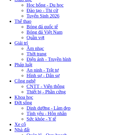
Học bổng - Du học
Đào tạo - Thi cử
Tuyển Sinh 2026
Thể thao
Bóng đá quốc tế
Bóng đá Việt Nam
Quần vợt
Giải trí
Âm nhạc
Thời trang
Điện ảnh - Truyền hình
Pháp luật
An ninh - Trật tự
Hình sự - Dân sự
Công nghệ
CNTT - Viễn thông
Thiết bị - Phần cứng
Khoa học
Đời sống
Dinh dưỡng - Làm đẹp
Tình yêu - Hôn nhân
Sức khỏe - Y tế
Xe cộ
Nhà đất