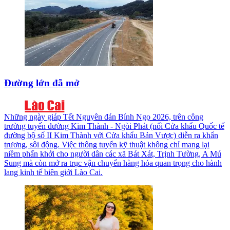
Đường lớn đã mở
Những ngày giáp Tết Nguyên đán Bính Ngọ 2026, trên công
trường tuyến đường Kim Thành - Ngòi Phát (nối Cửa khẩu Quốc tế
đường bộ số II Kim Thành với Cửa khẩu Bản Vược) diễn ra khẩn
trương, sôi động. Việc thông tuyến kỹ thuật không chỉ mang lại
niềm phấn khởi cho người dân các xã Bát Xát, Trịnh Tường, A Mú
Sung mà còn mở ra trục vận chuyển hàng hóa quan trọng cho hành
lang kinh tế biên giới Lào Cai.