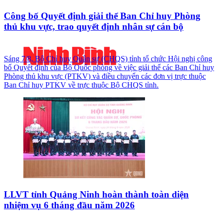
Công bố Quyết định giải thể Ban Chỉ huy Phòng
thủ khu vực, trao quyết định nhân sự cán bộ
Sáng 7/8, Bộ Chỉ huy Quân sự (CHQS) tỉnh tổ chức Hội nghị công
bố Quyết định của Bộ Quốc phòng về việc giải thể các Ban Chỉ huy
Phòng thủ khu vực (PTKV) và điều chuyển các đơn vị trực thuộc
Ban Chỉ huy PTKV về trực thuộc Bộ CHQS tỉnh.
LLVT tỉnh Quảng Ninh hoàn thành toàn diện
nhiệm vụ 6 tháng đầu năm 2026