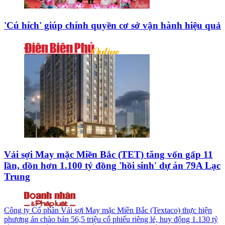
'Cú hích' giúp chính quyền cơ sở vận hành hiệu quả
Vải sợi May mặc Miền Bắc (TET) tăng vốn gấp 11
lần, dồn hơn 1.100 tỷ đồng 'hồi sinh' dự án 79A Lạc
Trung
Công ty Cổ phần Vải sợi May mặc Miền Bắc (Textaco) thực hiện
phương án chào bán 56,5 triệu cổ phiếu riêng lẻ, huy động 1.130 tỷ