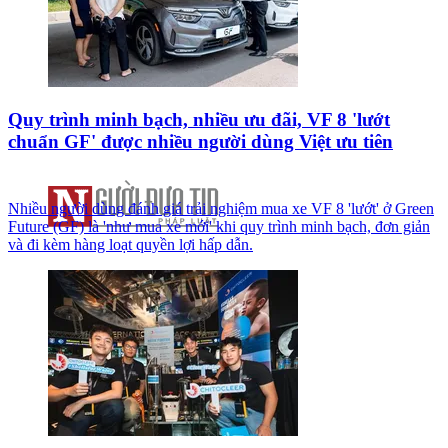
Quy trình minh bạch, nhiều ưu đãi, VF 8 'lướt
chuẩn GF' được nhiều người dùng Việt ưu tiên
Nhiều người dùng đánh giá trải nghiệm mua xe VF 8 'lướt' ở Green
Future (GF) là 'như mua xe mới' khi quy trình minh bạch, đơn giản
và đi kèm hàng loạt quyền lợi hấp dẫn.