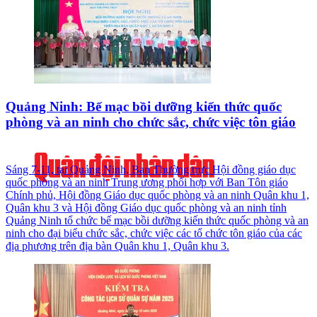
Quảng Ninh: Bế mạc bồi dưỡng kiến thức quốc
phòng và an ninh cho chức sắc, chức việc tôn giáo
Sáng 7-11, tại Quảng Ninh, Ban Thường trực Hội đồng giáo dục
quốc phòng và an ninh Trung ương phối hợp với Ban Tôn giáo
Chính phủ, Hội đồng Giáo dục quốc phòng và an ninh Quân khu 1,
Quân khu 3 và Hội đồng Giáo dục quốc phòng và an ninh tỉnh
Quảng Ninh tổ chức bế mạc bồi dưỡng kiến thức quốc phòng và an
ninh cho đại biểu chức sắc, chức việc các tổ chức tôn giáo của các
địa phương trên địa bàn Quân khu 1, Quân khu 3.