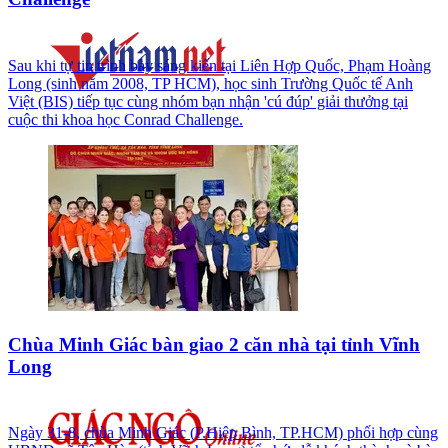
Sau khi tự tin trình bày sáng kiến tại Liên Hợp Quốc, Phạm Hoàng
Long (sinh năm 2008, TP HCM), học sinh Trường Quốc tế Anh
Việt (BIS) tiếp tục cùng nhóm bạn nhận 'cú đúp' giải thưởng tại
cuộc thi khoa học Conrad Challenge.
Chùa Minh Giác bàn giao 2 căn nhà tại tỉnh Vĩnh
Long
Ngày 31-8, chùa Minh Giác (P.Hiệp Bình, TP.HCM) phối hợp cùng