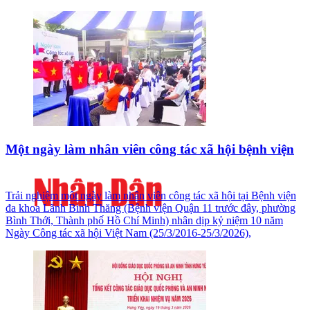
Một ngày làm nhân viên công tác xã hội bệnh viện
Trải nghiệm một ngày làm nhân viên công tác xã hội tại Bệnh viện
đa khoa Lãnh Binh Thăng (Bệnh viện Quận 11 trước đây, phường
Bình Thới, Thành phố Hồ Chí Minh) nhân dịp kỷ niệm 10 năm
Ngày Công tác xã hội Việt Nam (25/3/2016-25/3/2026),