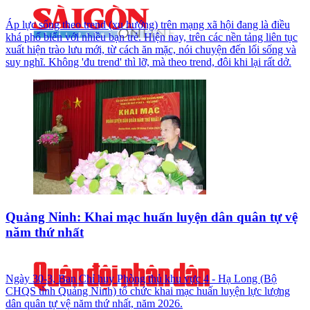
Áp lực sống theo trend (xu hướng) trên mạng xã hội đang là điều
khá phổ biến với nhiều bạn trẻ. Hiện nay, trên các nền tảng liên tục
xuất hiện trào lưu mới, từ cách ăn mặc, nói chuyện đến lối sống và
suy nghĩ. Không 'đu trend' thì lỡ, mà theo trend, đôi khi lại rất dở.
Quảng Ninh: Khai mạc huấn luyện dân quân tự vệ
năm thứ nhất
Ngày 30-3, Ban Chỉ huy Phòng thủ khu vực 4 - Hạ Long (Bộ
CHQS tỉnh Quảng Ninh) tổ chức khai mạc huấn luyện lực lượng
dân quân tự vệ năm thứ nhất, năm 2026.