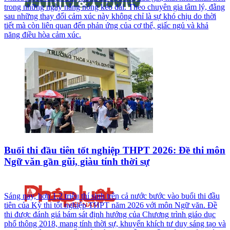
trong những ngày nắng nóng kéo dài. Theo chuyên gia tâm lý, đằng
sau những thay đổi cảm xúc này không chỉ là sự khó chịu do thời
tiết mà còn liên quan đến phản ứng của cơ thể, giấc ngủ và khả
năng điều hòa cảm xúc.
Buổi thi đầu tiên tốt nghiệp THPT 2026: Đề thi môn
Ngữ văn gần gũi, giàu tính thời sự
Sáng nay, hơn 1,2 triệu thí sinh trên cả nước bước vào buổi thi đầu
tiên của Kỳ thi tốt nghiệp THPT năm 2026 với môn Ngữ văn. Đề
thi được đánh giá bám sát định hướng của Chương trình giáo dục
phổ thông 2018, mang tính thời sự, khuyến khích tư duy sáng tạo và