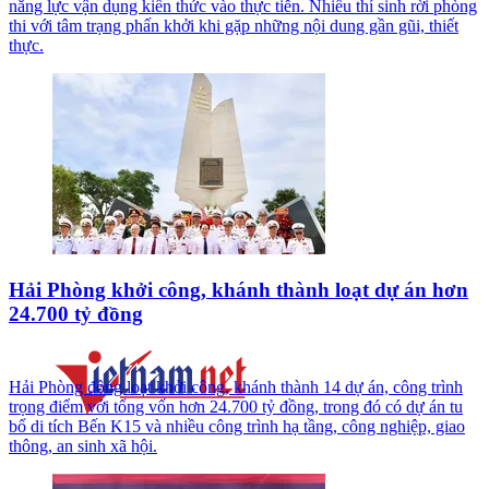
năng lực vận dụng kiến thức vào thực tiễn. Nhiều thí sinh rời phòng
thi với tâm trạng phấn khởi khi gặp những nội dung gần gũi, thiết
thực.
Hải Phòng khởi công, khánh thành loạt dự án hơn
24.700 tỷ đồng
Hải Phòng đồng loạt khởi công, khánh thành 14 dự án, công trình
trọng điểm với tổng vốn hơn 24.700 tỷ đồng, trong đó có dự án tu
bổ di tích Bến K15 và nhiều công trình hạ tầng, công nghiệp, giao
thông, an sinh xã hội.