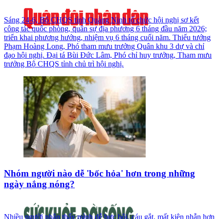
Sáng 24-6, Bộ CHQS tỉnh Quảng Ninh tổ chức hội nghị sơ kết
công tác quốc phòng, quân sự địa phương 6 tháng đầu năm 2026;
triển khai phương hướng, nhiệm vụ 6 tháng cuối năm. Thiếu tướng
Phạm Hoàng Long, Phó tham mưu trưởng Quân khu 3 dự và chỉ
đạo hội nghị. Đại tá Bùi Đức Lâm, Phó chỉ huy trưởng, Tham mưu
trưởng Bộ CHQS tỉnh chủ trì hội nghị.
Nhóm người nào dễ 'bốc hỏa' hơn trong những
ngày nắng nóng?
Nhiều người nhận thấy mình dễ bực bội, cáu gắt, mất kiên nhẫn hơn