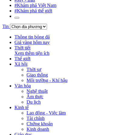
#Khám phá Việt Nam
#Khám phá thế giới
Tin
Thông tin bóng đá
Giá vàng hôm nay
Thời tiết
Xem thêm tiện ích
Thế giới
Xã hội
Thời sự
Giao thông
Môi trường - Khí hậu
Văn hóa
Nghệ thuật
Ẩm thực
Du lịch
Kinh tế
Lao động - Việc làm
Tài chính
Chứng khoán
Kinh doanh
Giáo dục