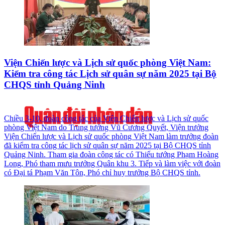
Viện Chiến lược và Lịch sử quốc phòng Việt Nam:
Kiểm tra công tác Lịch sử quân sự năm 2025 tại Bộ
CHQS tỉnh Quảng Ninh
Chiều 3-10, đoàn công tác của Viện Chiến lược và Lịch sử quốc
phòng Việt Nam do Trung tướng Vũ Cương Quyết, Viện trưởng
Viện Chiến lược và Lịch sử quốc phòng Việt Nam làm trưởng đoàn
đã kiểm tra công tác lịch sử quân sự năm 2025 tại Bộ CHQS tỉnh
Quảng Ninh. Tham gia đoàn công tác có Thiếu tướng Phạm Hoàng
Long, Phó tham mưu trưởng Quân khu 3. Tiếp và làm việc với đoàn
có Đại tá Phạm Văn Tôn, Phó chỉ huy trưởng Bộ CHQS tỉnh.