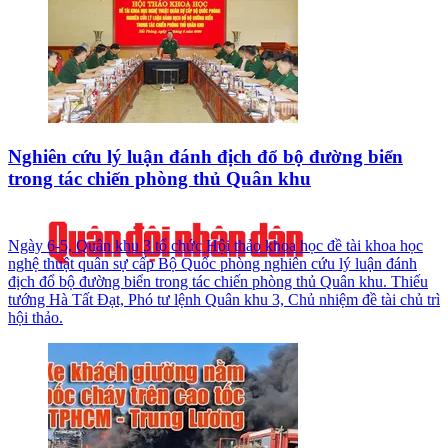
Nghiên cứu lý luận đánh địch đổ bộ đường biển
trong tác chiến phòng thủ Quân khu
Ngày 6-5, Quân khu 3 tổ chức Hội thảo khoa học đề tài khoa học
nghệ thuật quân sự cấp Bộ Quốc phòng nghiên cứu lý luận đánh
địch đổ bộ đường biển trong tác chiến phòng thủ Quân khu. Thiếu
tướng Hà Tất Đạt, Phó tư lệnh Quân khu 3, Chủ nhiệm đề tài chủ trì
hội thảo.