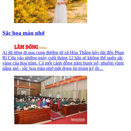
Sắc hoa màu nhớ
Ai đã từng đi qua cung đường từ xã Hòa Thắng kéo dài đến Phan
Rí Cửa vào những ngày cuối tháng 12 hẳn sẽ không thể quên sắc
vàng của hoa tràm. Cả một cánh đồng tràm bung nở, nhuộm vàng
nắng gió - sắc hoa màu nhớ mãi đọng lại trong ký ức...