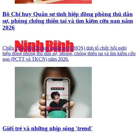
Bộ Chỉ huy Quân sự tỉnh hiệp đồng phòng thủ dân
sự, phòng chống thiên tai và tìm kiếm cứu nạn năm
2026
Chiều 21/4, Bộ Chỉ huy Quân sự (CHQS) tỉnh tổ chức hội nghị
hiệp đồng phòng thủ dân sự, phòng, chống thiên tai và tìm kiếm cứu
nạn (PCTT và TKCN) năm 2026.
Giới trẻ và những nhịp sóng 'trend'