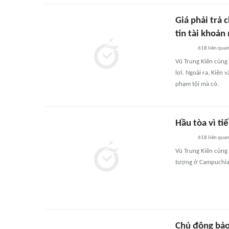
Giá phải trả 
tin tài khoản
618
liên qua
Vũ Trung Kiên cùng
lợi. Ngoài ra, Kiên
phạm tội mà có.
Hầu tòa vì ti
618
liên qua
Vũ Trung Kiên cùng
tượng ở Campuchia 
Chủ động bảo