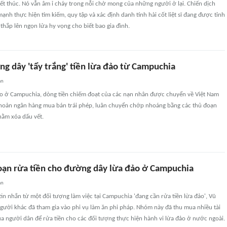
t thúc. Nó vẫn âm ỉ cháy trong nỗi chờ mong của những người ở lại. Chiến dịch
nh thực hiện tìm kiếm, quy tập và xác định danh tính hài cốt liệt sĩ đang được tỉnh
 thắp lên ngọn lửa hy vọng cho biết bao gia đình.
g dây 'tẩy trắng' tiền lừa đảo từ Campuchia
an
ảo ở Campuchia, dòng tiền chiếm đoạt của các nạn nhân được chuyển về Việt Nam
khoản ngân hàng mua bán trái phép, luân chuyển chớp nhoáng bằng các thủ đoạn
hằm xóa dấu vết.
đoạn rửa tiền cho đường dây lừa đảo ở Campuchia
an
in nhắn từ một đối tượng làm việc tại Campuchia 'đang cần rửa tiền lừa đảo', Vũ
gười khác đã tham gia vào phi vụ làm ăn phi pháp. Nhóm này đã thu mua nhiều tài
a người dân để rửa tiền cho các đối tượng thực hiện hành vi lừa đảo ở nước ngoài.