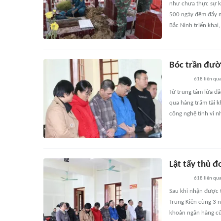
như chưa thực sự kế
500 ngày đêm đẩy mạ
Bắc Ninh triển khai,
Bóc trần đườn
618
liên qu
Từ trung tâm lừa đ
qua hàng trăm tài 
công nghệ tinh vi n
Lật tẩy thủ 
618
liên qu
Sau khi nhận được t
Trung Kiên cùng 3 n
khoản ngân hàng củ