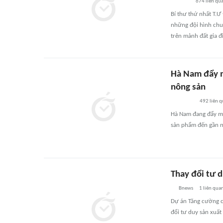
674
liên qu
Bí thư thứ nhất T.Ư
những đội hình chuy
trên mảnh đất gia đ
Hà Nam đẩy m
nông sản
492
liên 
Hà Nam đang đẩy mạ
sản phẩm đến gần ng
Thay đổi tư 
Bnews
1
liên qua
Dự án Tăng cường ch
đổi tư duy sản xuất