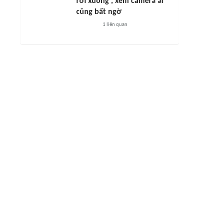
rơi xuống', xem camera ai
cũng bất ngờ
1
liên quan