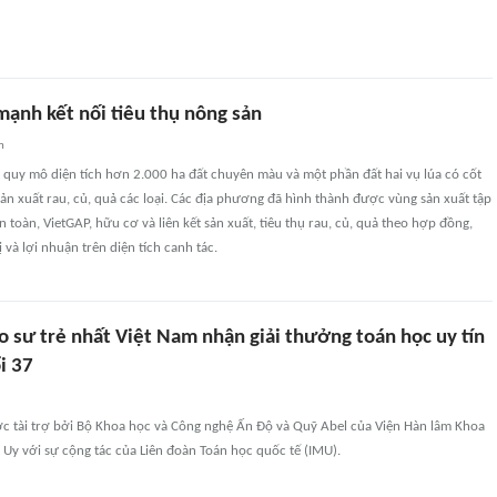
ạnh kết nối tiêu thụ nông sản
n
 quy mô diện tích hơn 2.000 ha đất chuyên màu và một phần đất hai vụ lúa có cốt
ản xuất rau, củ, quả các loại. Các địa phương đã hình thành được vùng sản xuất tập
 toàn, VietGAP, hữu cơ và liên kết sản xuất, tiêu thụ rau, củ, quả theo hợp đồng,
ị và lợi nhuận trên diện tích canh tác.
o sư trẻ nhất Việt Nam nhận giải thưởng toán học uy tín
i 37
c tài trợ bởi Bộ Khoa học và Công nghệ Ấn Độ và Quỹ Abel của Viện Hàn lâm Khoa
Uy với sự cộng tác của Liên đoàn Toán học quốc tế (IMU).