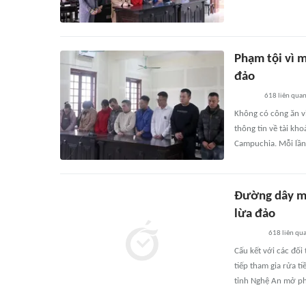
Phạm tội vì m
đảo
618
liên qua
Không có công ăn vi
thông tin về tài kh
Campuchia. Mỗi lần
Đường dây mu
lừa đảo
618
liên qu
Cấu kết với các đối
tiếp tham gia rửa t
tỉnh Nghệ An mở phi