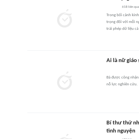
618
liên qu
Trong bối cảnh kinh
trọng đối với mỗi n
trái phép dữ liệu c
Ai là nữ giáo
Bà được công nhận 
nỗ lực nghiên cứu.
Bí thư thứ n
tình nguyện