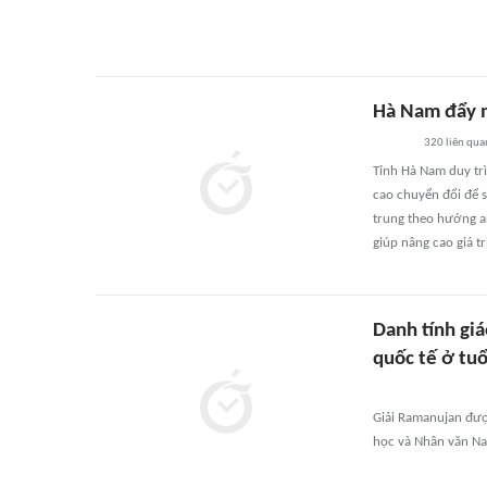
Hà Nam đẩy m
320
liên qua
Tỉnh Hà Nam duy trì
cao chuyển đổi để s
trung theo hướng an
giúp nâng cao giá tr
Danh tính giá
quốc tế ở tuổ
Giải Ramanujan đượ
học và Nhân văn Na 