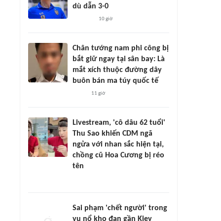
dù dẫn 3-0
10 giờ
Chân tướng nam phi công bị
bắt giữ ngay tại sân bay: Là
mắt xích thuộc đường dây
buôn bán ma túy quốc tế
11 giờ
Livestream, 'cô dâu 62 tuổi'
Thu Sao khiến CDM ngã
ngửa với nhan sắc hiện tại,
chồng cũ Hoa Cương bị réo
tên
Sai phạm 'chết người' trong
vụ nổ kho đạn gần Kiev