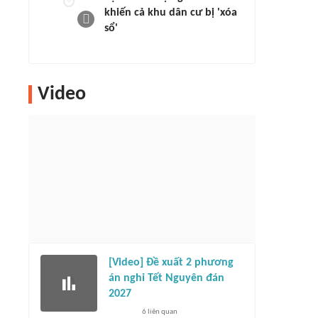
khiến cả khu dân cư bị 'xóa
sổ'
Video
[Video] Đề xuất 2 phương
án nghỉ Tết Nguyên đán
2027
6
liên quan