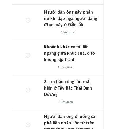
Người đàn ông gây phẫn
nộ khi đạp ngã người đang
đi xe máy ở Đắk Lắk
5
liên quan
Khoảnh khắc xe tải lật
ngang giữa khúc cua, ô tô
không kịp tránh
1
liên quan
3 cơn bão cùng lúc xuất
hiện ở Tây Bắc Thái Bình
Dương
2
liên quan
Người đàn ông đi uống cà
phê liền nhận 'lộc từ trên