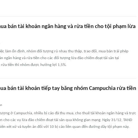
ua bán tài khoản ngân hàng và rửa tiền cho tội phạm lừa
n
ệc làm ổn định, nhóm đối tượng rủ nhau thu thập, trao đổi, mua bán trái phép
oản ngân hàng và rửa tiền cho các đối tượng lừa đảo chiếm đoạt tài sản tại
 rửa tiền thì nhóm được hưởng lợi 1,5%.
a bán tài khoản tiếp tay băng nhóm Campuchia rửa tiền
an
 tượng ở Campuchia, nhiều bị cáo đã thu mua, cho thuê tài khoản ngân hàng và trực
iền cho các vụ lừa đảo chiếm đoạt tài sản qua không gian mạng. Ngày 31/12, TAND
ên xét xử và tuyên án đối với 10 bị cáo liên quan đến đường dây tội phạm này.