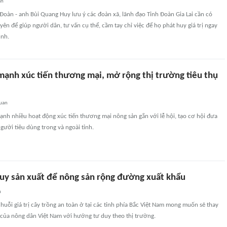
an
 Đoàn - anh Bùi Quang Huy lưu ý các đoàn xã, lãnh đạo Tỉnh Đoàn Gia Lai cần có
ên để giúp người dân, tư vấn cụ thể, cầm tay chỉ việc để họ phát huy giá trị ngay
ình.
ạnh xúc tiến thương mại, mở rộng thị trường tiêu thụ
quan
nh nhiều hoạt động xúc tiến thương mại nông sản gắn với lễ hội, tạo cơ hội đưa
ười tiêu dùng trong và ngoài tỉnh.
duy sản xuất để nông sản rộng đường xuất khẩu
n
uỗi giá trị cây trồng an toàn ở tại các tỉnh phía Bắc Việt Nam mong muốn sẽ thay
 của nông dân Việt Nam với hướng tư duy theo thị trường.