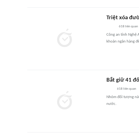
Triệt xóa đư
618
liên quan
Công an tỉnh Nghệ 
khoản ngân hàng để 
Bắt giữ 41 đố
618
liên quan
Nhóm đối tượng này 
nước.