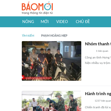
NÓNG
MỚI
VIDEO
CHỦ ĐỀ
TÌM KIẾM
PHẠM HOÀNG HIỆP
Nhóm thanh t
1
liên quan
Công an tỉnh Hưng Y
hiện nhiều vụ trộm 
Hành trình ng
1237
liên qua
Chiến tranh đã lùi 