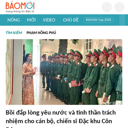
NÓNG
MỚI
VIDEO
CHỦ ĐỀ
#ASEAN Cup 2026
#Trí tuệ nhân tạo
#Mỹ - Iran
#Khám phá Việt Nam
TÌM KIẾM
PHẠM HỒNG PHÚ
#Khám phá thế giới
Bồi đắp lòng yêu nước và tinh thần trách
nhiệm cho cán bộ, chiến sĩ Đặc khu Côn