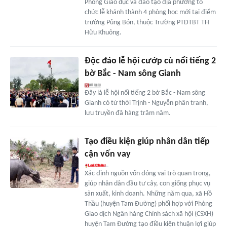
Phòng Giáo dục và đào tạo địa phương tổ
chức lễ khánh thành 4 phòng học mới tại điểm
trường Pủng Bón, thuộc Trường PTDTBT TH
Hữu Khuông.
Độc đáo lễ hội cướp cù nổi tiếng 2
bờ Bắc - Nam sông Gianh
Đây là lễ hội nổi tiếng 2 bờ Bắc - Nam sông
Gianh có từ thời Trịnh - Nguyễn phân tranh,
lưu truyền đã hàng trăm năm.
Tạo điều kiện giúp nhân dân tiếp
cận vốn vay
Xác định nguồn vốn đóng vai trò quan trọng,
giúp nhân dân đầu tư cây, con giống phục vụ
sản xuất, kinh doanh. Những năm qua, xã Hồ
Thầu (huyện Tam Đường) phối hợp với Phòng
Giao dịch Ngân hàng Chính sách xã hội (CSXH)
huyện Tam Đường tạo điều kiện thuận lợi giúp