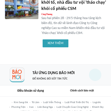
khởi tố, nhà đầu tư vội 'tháo chạy'
khỏi cổ phiếu CSM
Sau hai phiên 28 - 29/5 thăng hoa tăng kịch
biên độ, tin dữ về lãnh đạo Công ty Công
nghiệp Cao su miền Nam khiến nhà đầu tư vội
'tháo chạy' khỏi cổ phiếu CSM.
XEM THÊM
TẢI ỨNG DỤNG BÁO MỚI
ĐỂ KHÔNG BỎ SÓT TIN TỨC
Điều khoản sử dụng
Chính sách bảo mật
Kim Sang-Sik
Tô Lâm
Luật Viễn Thông
Luật Phát Triển Đô Thị
Logistic
Phương Tiện
Iran
Liên Bang Nga
Luật Chuyển Giao Công Nghệ
Khánh Sky