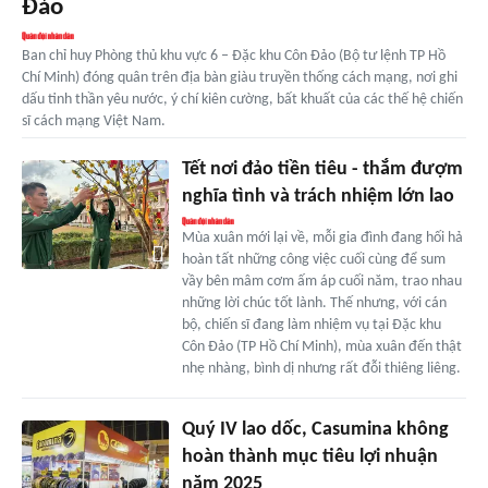
Đảo
Ban chỉ huy Phòng thủ khu vực 6 – Đặc khu Côn Đảo (Bộ tư lệnh TP Hồ
Chí Minh) đóng quân trên địa bàn giàu truyền thống cách mạng, nơi ghi
dấu tinh thần yêu nước, ý chí kiên cường, bất khuất của các thế hệ chiến
sĩ cách mạng Việt Nam.
Tết nơi đảo tiền tiêu - thắm đượm
nghĩa tình và trách nhiệm lớn lao
Mùa xuân mới lại về, mỗi gia đình đang hối hả
hoàn tất những công việc cuối cùng để sum
vầy bên mâm cơm ấm áp cuối năm, trao nhau
những lời chúc tốt lành. Thế nhưng, với cán
bộ, chiến sĩ đang làm nhiệm vụ tại Đặc khu
Côn Đảo (TP Hồ Chí Minh), mùa xuân đến thật
nhẹ nhàng, bình dị nhưng rất đỗi thiêng liêng.
Quý IV lao dốc, Casumina không
hoàn thành mục tiêu lợi nhuận
năm 2025