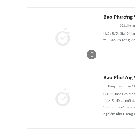
Bao Phương V
1621
liên 
Ngày 8/5, Giải Bill
thủ Bao Phương Vin
Bao Phương V
Đồng Tháp
1621
l
Giải Billiards vô đ
tối 8-5, để lại một
Vinh, nhà cựu vô đị
nghiệm Kim Haeng Ji