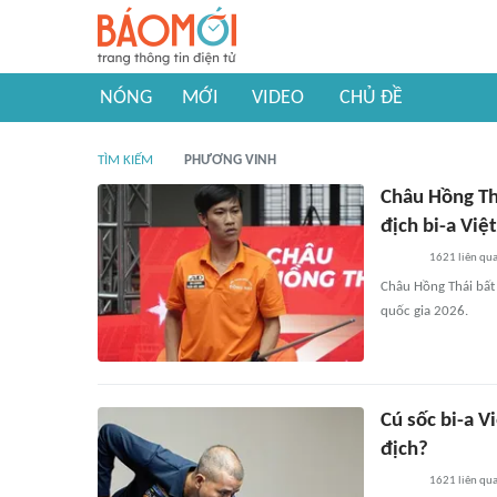
NÓNG
MỚI
VIDEO
CHỦ ĐỀ
TÌM KIẾM
PHƯƠNG VINH
Châu Hồng Th
địch bi-a Vi
1621
liên qu
Châu Hồng Thái bất
quốc gia 2026.
Cú sốc bi-a V
địch?
1621
liên qu