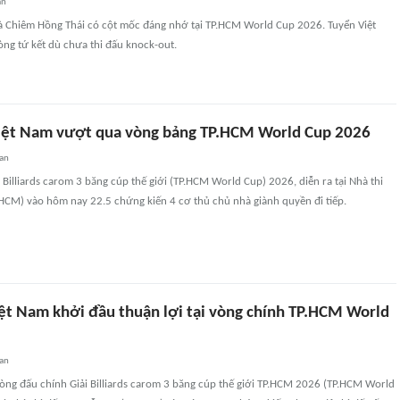
an
 Chiêm Hồng Thái có cột mốc đáng nhớ tại TP.HCM World Cup 2026. Tuyển Việt
òng tứ kết dù chưa thi đấu knock-out.
iệt Nam vượt qua vòng bảng TP.HCM World Cup 2026
an
 Billiards carom 3 băng cúp thế giới (TP.HCM World Cup) 2026, diễn ra tại Nhà thi
HCM) vào hôm nay 22.5 chứng kiến 4 cơ thủ chủ nhà giành quyền đi tiếp.
iệt Nam khởi đầu thuận lợi tại vòng chính TP.HCM World
an
ng đấu chính Giải Billiards carom 3 băng cúp thế giới TP.HCM 2026 (TP.HCM World