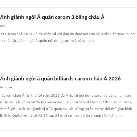
inh giành ngôi Á quân carom 3 băng châu Á
quan
iards Carom châu Á 2026 đã khép lại với dấu ấn đậm nét của billiards Việt Nam khi cơ
h xuất sắc giành ngôi Á quân nội dung carom 3 băng nam.
inh giành ngôi á quân billiards carom châu Á 2026
iên quan
ịch Carom châu Á lần thứ 14 năm 2026 đã khép lại nội dung carom 3 băng nam vào
 dấu ấn sâu sắc về sự vươn lên mạnh mẽ của Billiards Việt Nam. Cơ thủ Bao Phương
ch thế giới, xuất sắc giành vị trí Á quân sau khi dừng bước trước đối thủ giàu kinh
k (Hàn Quốc) với tỷ số 42-50 sau 23 lượt cơ trong trận chung kết kịch tính.