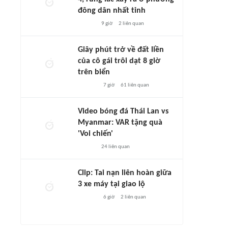
đông dân nhất tỉnh
9 giờ
2
liên quan
Giây phút trở về đất liền
của cô gái trôi dạt 8 giờ
trên biển
7 giờ
61
liên quan
Video bóng đá Thái Lan vs
Myanmar: VAR tặng quà
'Voi chiến'
24
liên quan
Clip: Tai nạn liên hoàn giữa
3 xe máy tại giao lộ
6 giờ
2
liên quan