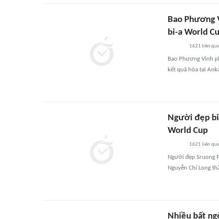
Bao Phương V
bi-a World C
1621
liên qu
Bao Phương Vinh ph
kết quả hòa tại An
Người đẹp bi-
World Cup
1621
liên qu
Người đẹp Sruong Ph
Nguyễn Chí Long th
Nhiều bất ng