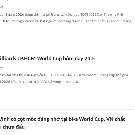
an
 Tour I năm 2026 đang diễn ra tại Trung tâm Dịch vụ TDTT (215C Lý Thường Kiệt,
.HCM) chứng kiến nhiều bất ngờ ở nội dung được quan tâm nhất là carom 3 băng
billiards TP.HCM World Cup hôm nay 23.5
an
23.5 tại Nhà thi đấu Nguyễn Du (TP.HCM), Giải Billiards carom 3 băng cúp thế giới
2026 sẽ diễn ra các trận đấu tại vòng knock-out.
inh có cột mốc đáng nhớ tại bi-a World Cup, VN chắc
dù chưa đấu