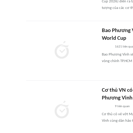
Cup 2026) diễn ra t
tượng của các cơ t
Bao Phương V
World Cup
1621
liên qu
Bao Phương Vinh sẽ
vòng chính TP.HCM
Cơ thủ VN có
Phương Vinh 
9
liên quan
Cơ thủ có vé vớt M
Vinh cùng dàn hảo t