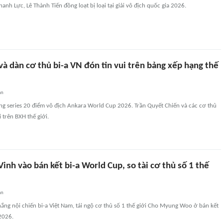
anh Lực, Lê Thành Tiến đồng loạt bị loại tại giải vô địch quốc gia 2026.
à dàn cơ thủ bi-a VN đón tin vui trên bảng xếp hạng thế
an
 series 20 điểm vô địch Ankara World Cup 2026. Trần Quyết Chiến và các cơ thủ
 trên BXH thế giới.
nh vào bán kết bi-a World Cup, so tài cơ thủ số 1 thế
an
ng nội chiến bi-a Việt Nam, tái ngộ cơ thủ số 1 thế giới Cho Myung Woo ở bán kết
2026.