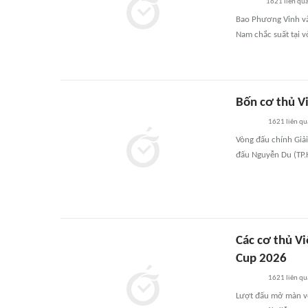
1621
liên qu
Bao Phương Vinh và
Nam chắc suất tại v
Bốn cơ thủ V
1621
liên qu
Vòng đấu chính Giải
đấu Nguyễn Du (TP.
Các cơ thủ V
Cup 2026
1621
liên qu
Lượt đấu mở màn vò