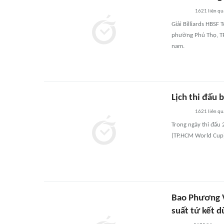
1621
liên qu
Giải Billiards HBSF
phường Phú Thọ, TP
nam.
Lịch thi đấu 
1621
liên qu
Trong ngày thi đấu 
(TP.HCM World Cup) 
Bao Phương V
suất tứ kết 