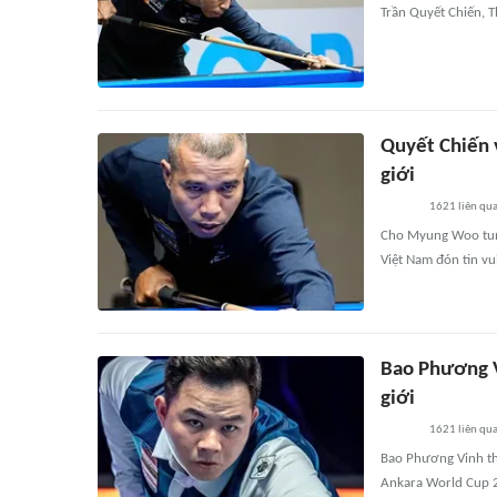
Trần Quyết Chiến, Th
Quyết Chiến v
giới
1621
liên qu
Cho Myung Woo tung
Việt Nam đón tin vui
Bao Phương Vi
giới
1621
liên qu
Bao Phương Vinh thắ
Ankara World Cup 