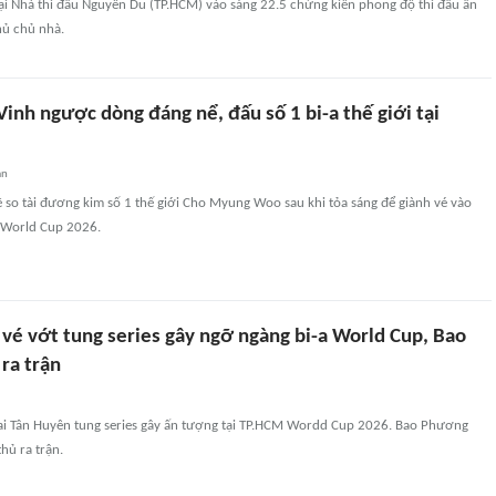
ại Nhà thi đấu Nguyễn Du (TP.HCM) vào sáng 22.5 chứng kiến phong độ thi đấu ấn
hủ chủ nhà.
inh ngược dòng đáng nể, đấu số 1 bi-a thế giới tại
an
 so tài đương kim số 1 thế giới Cho Myung Woo sau khi tỏa sáng để giành vé vào
 World Cup 2026.
 vé vớt tung series gây ngỡ ngàng bi-a World Cup, Bao
ra trận
ai Tân Huyên tung series gây ấn tượng tại TP.HCM Wordd Cup 2026. Bao Phương
hủ ra trận.