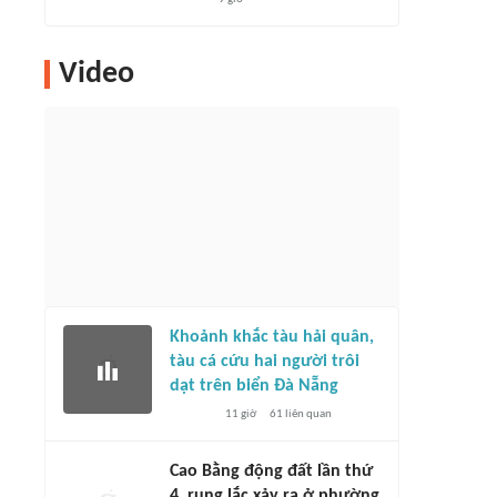
Video
Khoảnh khắc tàu hải quân,
tàu cá cứu hai người trôi
dạt trên biển Đà Nẵng
11 giờ
61
liên quan
Cao Bằng động đất lần thứ
4, rung lắc xảy ra ở phường