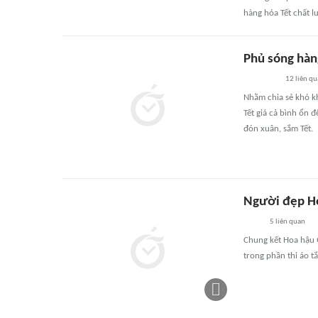
hàng hóa Tết chất l
Phủ sóng hàn
12
liên q
Nhằm chia sẻ khó k
Tết giá cả bình ổn 
đón xuân, sắm Tết.
Người đẹp Ho
5
liên quan
Chung kết Hoa hậu Q
trong phần thi áo t