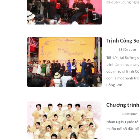
đã quên', cùng nghe
Trịnh Công S
13
liên quan
Tối 1/4, tại Đường
trình âm nhạc mang
của nhạc sĩ Trịnh 
còn là một hành trì
Công Sơn.
Chương trình
1
liên quan
Nhân Ngày Quốc tế 
muốn nói số đặc biệ