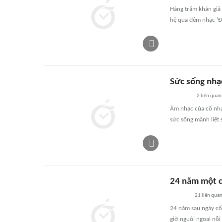
Hàng trăm khán giả 
hệ qua đêm nhạc 'Đ
Sức sống nhạc
2
liên quan
Âm nhạc của cố nhạc
sức sống mãnh liệt 
24 năm một c
21
liên qua
24 năm sau ngày cố
giờ nguôi ngoai nỗi