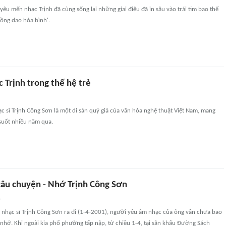
yêu mến nhạc Trịnh đã cùng sống lại những giai điệu đã in sâu vào trái tim bao thế
ồng dao hòa bình'.
 Trịnh trong thế hệ trẻ
 sĩ Trịnh Công Sơn là một di sản quý giá của văn hóa nghệ thuật Việt Nam, mang
suốt nhiều năm qua.
âu chuyện - Nhớ Trịnh Công Sơn
n
 nhạc sĩ Trịnh Công Sơn ra đi (1-4-2001), người yêu âm nhạc của ông vẫn chưa bao
 nhớ. Khi ngoài kia phố phường tấp nập, từ chiều 1-4, tại sân khấu Đường Sách