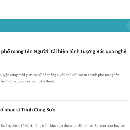
h phố mang tên Người' tái hiện hình tượng Bác qua nghệ
huyện cùng thời gian 2026' số tháng 4 với chủ đề 'Hát từ thành phố mang tên
h tượng Bác qua văn học nghệ thuật.
ố nhạc sĩ Trịnh Công Sơn
hấu Đường Sách TPHCM, hàng trăm khán giả tham dự đêm nhạc 'Em còn nhớ hay em