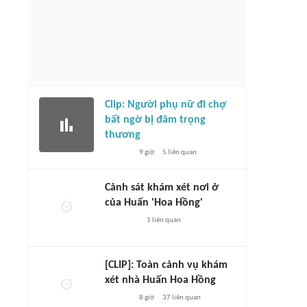
Clip: Người phụ nữ đi chợ
bất ngờ bị đâm trọng
thương
9 giờ
5
liên quan
Cảnh sát khám xét nơi ở
của Huấn 'Hoa Hồng'
1
liên quan
[CLIP]: Toàn cảnh vụ khám
xét nhà Huấn Hoa Hồng
8 giờ
37
liên quan