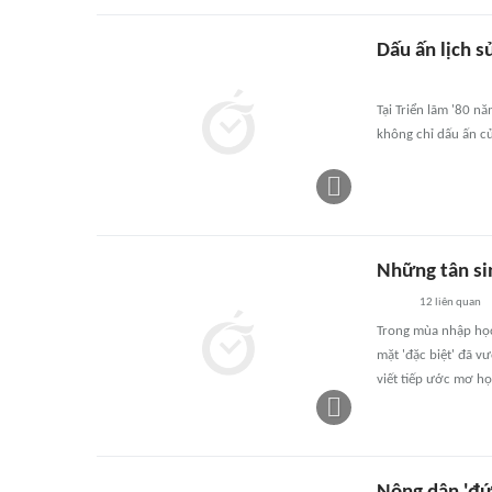
Dấu ấn lịch s
Tại Triển lãm '80 
không chỉ dấu ấn của
Những tân si
12
liên quan
Trong mùa nhập học
mặt 'đặc biệt' đã v
viết tiếp ước mơ họ