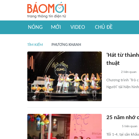
NÓNG
MỚI
VIDEO
CHỦ ĐỀ
TÌM KIẾM
PHƯƠNG KHANH
'Hát từ thàn
thuật
2
liên quan
Chương trình 'Trò c
Người' tái hiện hìn
25 năm nhớ c
5
liên quan
Tối 1-4, tại sân k