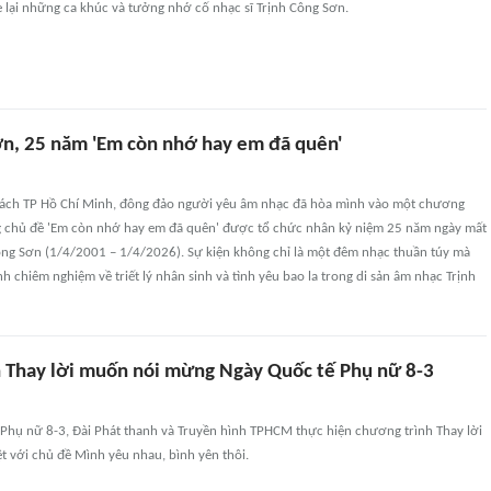
 lại những ca khúc và tưởng nhớ cố nhạc sĩ Trịnh Công Sơn.
ơn, 25 năm 'Em còn nhớ hay em đã quên'
 sách TP Hồ Chí Minh, đông đảo người yêu âm nhạc đã hòa mình vào một chương
 chủ đề 'Em còn nhớ hay em đã quên' được tổ chức nhân kỷ niệm 25 năm ngày mất
Công Sơn (1/4/2001 – 1/4/2026). Sự kiện không chỉ là một đêm nhạc thuần túy mà
nh chiêm nghiệm về triết lý nhân sinh và tình yêu bao la trong di sản âm nhạc Trịnh
 Thay lời muốn nói mừng Ngày Quốc tế Phụ nữ 8-3
Phụ nữ 8-3, Đài Phát thanh và Truyền hình TPHCM thực hiện chương trình Thay lời
t với chủ đề Mình yêu nhau, bình yên thôi.