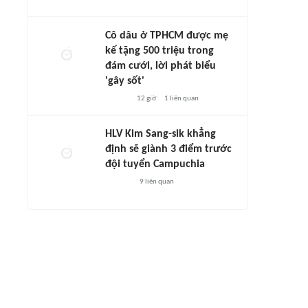
Cô dâu ở TPHCM được mẹ
kế tặng 500 triệu trong
đám cưới, lời phát biểu
'gây sốt'
12 giờ
1
liên quan
HLV Kim Sang-sik khẳng
định sẽ giành 3 điểm trước
đội tuyển Campuchia
9
liên quan