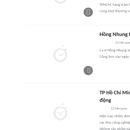
TPHCM, hàng trăm k
cùng nhớ thương ng
Hồng Nhung tr
21
liên qu
Ca sĩ Hồng Nhung sẽ
Công Sơn vào ngày 1/
TP Hồ Chí Mi
động
12
liên quan
Hiện nay, nhiều đơn
các khu công nghiệ
Những sản phẩm này