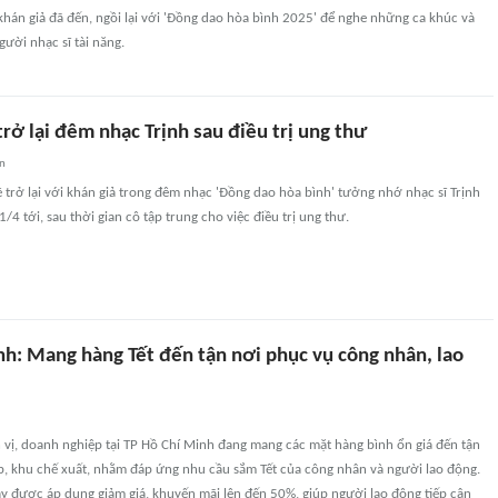
hán giả đã đến, ngồi lại với 'Đồng dao hòa bình 2025' để nghe những ca khúc và
ười nhạc sĩ tài năng.
ở lại đêm nhạc Trịnh sau điều trị ung thư
an
 trở lại với khán giả trong đêm nhạc 'Đồng dao hòa bình' tưởng nhớ nhạc sĩ Trịnh
4 tới, sau thời gian cô tập trung cho việc điều trị ung thư.
nh: Mang hàng Tết đến tận nơi phục vụ công nhân, lao
 vị, doanh nghiệp tại TP Hồ Chí Minh đang mang các mặt hàng bình ổn giá đến tận
p, khu chế xuất, nhằm đáp ứng nhu cầu sắm Tết của công nhân và người lao động.
 được áp dụng giảm giá, khuyến mãi lên đến 50%, giúp người lao động tiếp cận