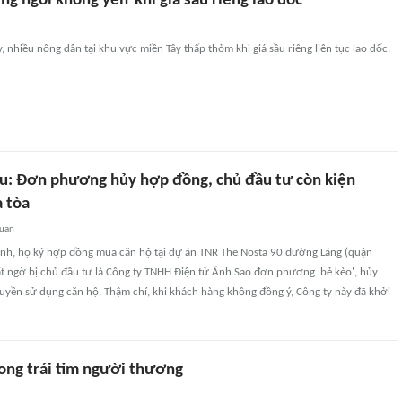
g ngồi không yên' khi giá sầu riêng lao dốc
 nhiều nông dân tại khu vực miền Tây thấp thỏm khi giá sầu riêng liên tục lao dốc.
u: Đơn phương hủy hợp đồng, chủ đầu tư còn kiện
a tòa
quan
nh, họ ký hợp đồng mua căn hộ tại dự án TNR The Nosta 90 đường Láng (quận
ất ngờ bị chủ đầu tư là Công ty TNHH Điện tử Ánh Sao đơn phương 'bẻ kèo', hủy
yền sử dụng căn hộ. Thậm chí, khi khách hàng không đồng ý, Công ty này đã khởi
rong trái tim người thương