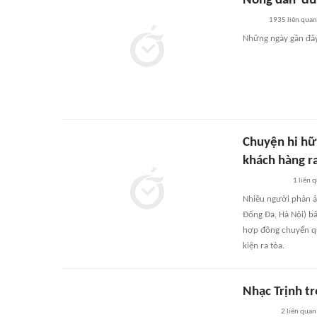
Nông dân 'đứn
1935
liên quan
Những ngày gần đây,
Chuyện hi hữ
khách hàng r
1
liên 
Nhiều người phản á
Đống Đa, Hà Nội) b
hợp đồng chuyển qu
kiện ra tòa.
Nhạc Trịnh t
2
liên quan