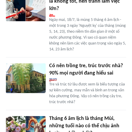
là không tốt, nên tránh làm việc
lớn?
Ngày mai, 18/7, là mùng 5 tháng 6 âm lịch -
một trong 3 ngày 'Nguyệt kỵ' của tháng (mùng
5, 14, 23), theo niềm tin dân gian ở một số
nước phương Đông. Vì sao có quan niệm
không nên làm các việc quan trọng vào ngày 5,
14, 23 âm lịch?
Có nên trồng tre, trúc trước nhà?
90% mọi người đang hiểu sai
Tre và trúc từ lâu được xem là biểu tượng của
sự kiên cường, may mắn và bình an trong văn
hóa phương Đông. Vậy có nên trồng cây tre,
trúc trước nhà?
Tháng 6 âm lịch là tháng Mùi,
những tuổi nào có thể chịu ảnh