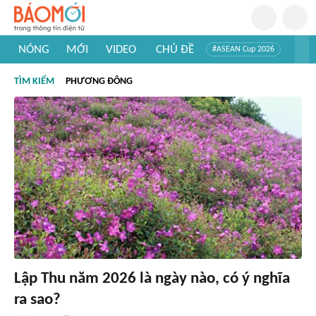
NÓNG
MỚI
VIDEO
CHỦ ĐỀ
#ASEAN Cup 2026
#Trí tuệ nhân tạo
#Mỹ - Iran
#Khám phá Việt Nam
TÌM KIẾM
PHƯƠNG ĐÔNG
#Khám phá thế giới
Lập Thu năm 2026 là ngày nào, có ý nghĩa
ra sao?