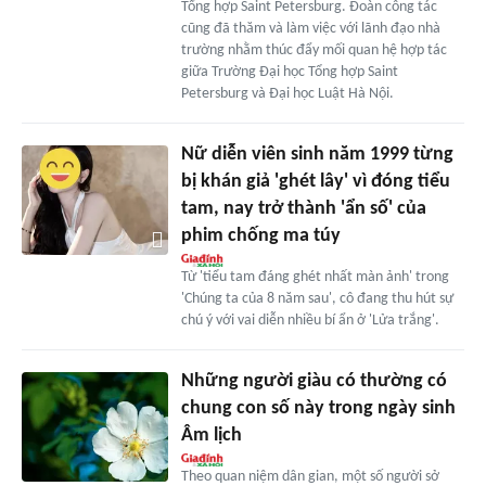
Tổng hợp Saint Petersburg. Đoàn công tác
cũng đã thăm và làm việc với lãnh đạo nhà
trường nhằm thúc đẩy mối quan hệ hợp tác
giữa Trường Đại học Tổng hợp Saint
Petersburg và Đại học Luật Hà Nội.
Nữ diễn viên sinh năm 1999 từng
bị khán giả 'ghét lây' vì đóng tiểu
tam, nay trở thành 'ẩn số' của
phim chống ma túy
Từ 'tiểu tam đáng ghét nhất màn ảnh' trong
'Chúng ta của 8 năm sau', cô đang thu hút sự
chú ý với vai diễn nhiều bí ẩn ở 'Lửa trắng'.
Những người giàu có thường có
chung con số này trong ngày sinh
Âm lịch
Theo quan niệm dân gian, một số người sở