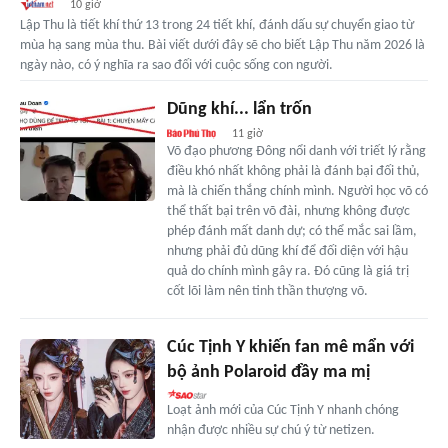
10 giờ
Lập Thu là tiết khí thứ 13 trong 24 tiết khí, đánh dấu sự chuyển giao từ
mùa hạ sang mùa thu. Bài viết dưới đây sẽ cho biết Lập Thu năm 2026 là
ngày nào, có ý nghĩa ra sao đối với cuộc sống con người.
Dũng khí... lẩn trốn
11 giờ
Võ đạo phương Đông nổi danh với triết lý rằng
điều khó nhất không phải là đánh bại đối thủ,
mà là chiến thắng chính mình. Người học võ có
thể thất bại trên võ đài, nhưng không được
phép đánh mất danh dự; có thể mắc sai lầm,
nhưng phải đủ dũng khí để đối diện với hậu
quả do chính mình gây ra. Đó cũng là giá trị
cốt lõi làm nên tinh thần thượng võ.
Cúc Tịnh Y khiến fan mê mẩn với
bộ ảnh Polaroid đầy ma mị
Loạt ảnh mới của Cúc Tịnh Y nhanh chóng
nhận được nhiều sự chú ý từ netizen.