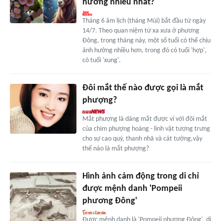
hưởng nhiều nhất?
Tháng 6 âm lịch (tháng Mùi) bắt đầu từ ngày
14/7. Theo quan niệm từ xa xưa ở phương
Đông, trong tháng này, một số tuổi có thể chịu
ảnh hưởng nhiều hơn, trong đó có tuổi 'hợp',
có tuổi 'xung'.
Đôi mắt thế nào được gọi là mắt
phượng?
Mắt phượng là dáng mắt được ví với đôi mắt
của chim phượng hoàng - linh vật tượng trưng
cho sự cao quý, thanh nhã và cát tường,vậy
thế nào là mắt phượng?
Hình ảnh cảm động trong di chỉ
được mệnh danh 'Pompeii
phương Đông'
Được mệnh danh là 'Pompeii phương Đông', di