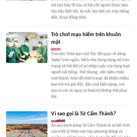
chỉ văn hóa Tề Gia có hài cốt người được bảo
tồn đặc biệt tốt, bị mắc kẹt bởi các trận động
đất, lũ lụt đồng thời.
Trò chơi mạo hiểm trên khuôn
mặt
Trào lưu 'tháo sụn mũi Tây' để quay về dáng
'baby' tròn ngắn, hếch nhẹ đang bùng nổ trên
mạng xã hội khi có sự nhập cuộc của hàng loạt
người nổi tiếng. Thế nhưng, việc biến chiếc
mũi thành 'món đồ thời trang' đã khiến nhiều
bạn trẻ trả giá đắt: đầu mũi biến dạng, mô
sẹo co rút và nguy cơ hoại tử không thể phục
hồi.
Vì sao gọi là Tử Cấm Thành?
Ẩn sau danh xưng Tử Cấm Thành là sự kết tinh
của triết lý thiên văn học phương Đông và