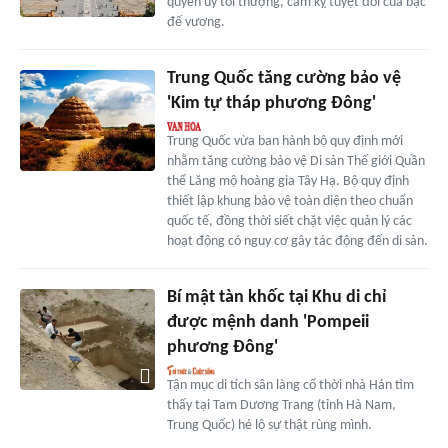
quyền uy tối thượng, cấm kỵ tuyệt đối của bậc
đế vương.
Trung Quốc tăng cường bảo vệ
'Kim tự tháp phương Đông'
Trung Quốc vừa ban hành bộ quy định mới
nhằm tăng cường bảo vệ Di sản Thế giới Quần
thể Lăng mộ hoàng gia Tây Hạ. Bộ quy định
thiết lập khung bảo vệ toàn diện theo chuẩn
quốc tế, đồng thời siết chặt việc quản lý các
hoạt động có nguy cơ gây tác động đến di sản.
Bí mật tàn khốc tại Khu di chỉ
được mệnh danh 'Pompeii
phương Đông'
Tận mục di tích sân làng cổ thời nhà Hán tìm
thấy tại Tam Dương Trang (tỉnh Hà Nam,
Trung Quốc) hé lộ sự thật rùng mình.