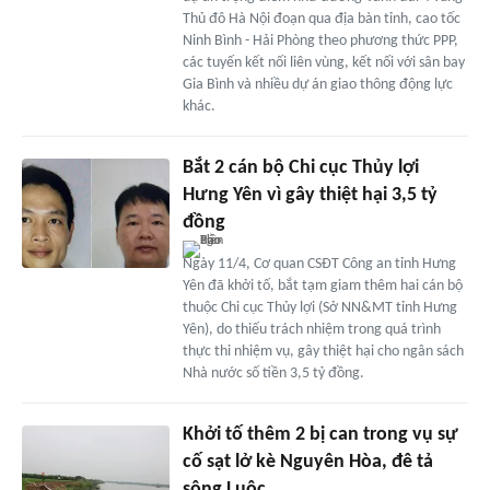
Thủ đô Hà Nội đoạn qua địa bàn tỉnh, cao tốc
Ninh Bình - Hải Phòng theo phương thức PPP,
các tuyến kết nối liên vùng, kết nối với sân bay
Gia Bình và nhiều dự án giao thông động lực
khác.
Bắt 2 cán bộ Chi cục Thủy lợi
Hưng Yên vì gây thiệt hại 3,5 tỷ
đồng
Ngày 11/4, Cơ quan CSĐT Công an tỉnh Hưng
Yên đã khởi tố, bắt tạm giam thêm hai cán bộ
thuộc Chi cục Thủy lợi (Sở NN&MT tỉnh Hưng
Yên), do thiếu trách nhiệm trong quá trình
thực thi nhiệm vụ, gây thiệt hại cho ngân sách
Nhà nước số tiền 3,5 tỷ đồng.
Khởi tố thêm 2 bị can trong vụ sự
cố sạt lở kè Nguyên Hòa, đê tả
sông Luộc