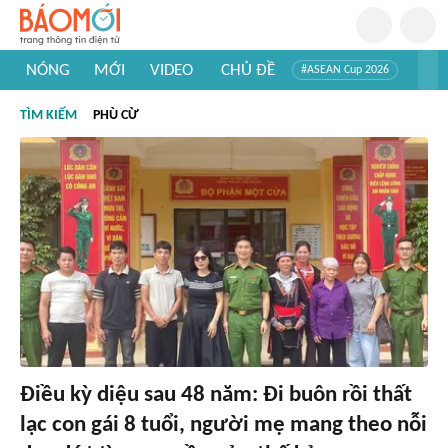
NÓNG
MỚI
VIDEO
CHỦ ĐỀ
#ASEAN Cup 2026
#Trí tuệ nhân tạo
#Mỹ - Iran
#Khám phá Việt Nam
TÌM KIẾM
PHÙ CỪ
#Khám phá thế giới
Điều kỳ diệu sau 48 năm: Đi buôn rồi thất
lạc con gái 8 tuổi, người mẹ mang theo nỗi