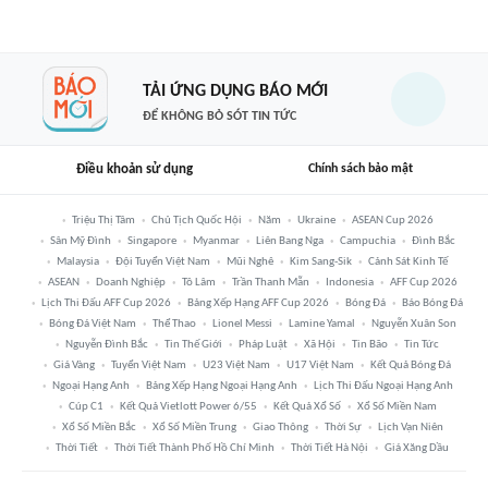
TẢI ỨNG DỤNG BÁO MỚI
ĐỂ KHÔNG BỎ SÓT TIN TỨC
Điều khoản sử dụng
Chính sách bảo mật
Triệu Thị Tâm
Chủ Tịch Quốc Hội
Năm
Ukraine
ASEAN Cup 2026
Sân Mỹ Đình
Singapore
Myanmar
Liên Bang Nga
Campuchia
Đình Bắc
Malaysia
Đội Tuyển Việt Nam
Mũi Nghê
Kim Sang-Sik
Cảnh Sát Kinh Tế
ASEAN
Doanh Nghiệp
Tô Lâm
Trần Thanh Mẫn
Indonesia
AFF Cup 2026
Lịch Thi Đấu AFF Cup 2026
Bảng Xếp Hạng AFF Cup 2026
Bóng Đá
Báo Bóng Đá
Bóng Đá Việt Nam
Thể Thao
Lionel Messi
Lamine Yamal
Nguyễn Xuân Son
Nguyễn Đình Bắc
Tin Thế Giới
Pháp Luật
Xã Hội
Tin Bão
Tin Tức
Giá Vàng
Tuyển Việt Nam
U23 Việt Nam
U17 Việt Nam
Kết Quả Bóng Đá
Ngoại Hạng Anh
Bảng Xếp Hạng Ngoại Hạng Anh
Lịch Thi Đấu Ngoại Hạng Anh
Cúp C1
Kết Quả Vietlott Power 6/55
Kết Quả Xổ Số
Xổ Số Miền Nam
Xổ Số Miền Bắc
Xổ Số Miền Trung
Giao Thông
Thời Sự
Lịch Vạn Niên
Thời Tiết
Thời Tiết Thành Phố Hồ Chí Minh
Thời Tiết Hà Nội
Giá Xăng Dầu