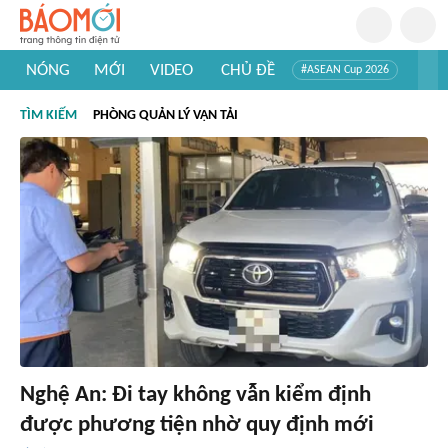
NÓNG
MỚI
VIDEO
CHỦ ĐỀ
#ASEAN Cup 2026
#Trí tuệ nhân tạo
#Mỹ - Iran
#Khám phá Việt Nam
TÌM KIẾM
PHÒNG QUẢN LÝ VẬN TẢI
#Khám phá thế giới
Nghệ An: Đi tay không vẫn kiểm định
được phương tiện nhờ quy định mới