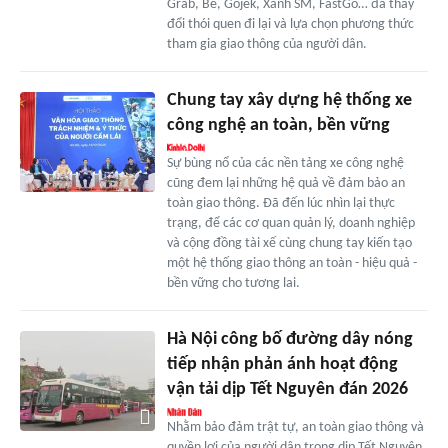
Grab, Be, Gojek, Xanh SM, FastGo… đã thay
đổi thói quen đi lại và lựa chọn phương thức
tham gia giao thông của người dân.
Chung tay xây dựng hệ thống xe
công nghệ an toàn, bền vững
Sự bùng nổ của các nền tảng xe công nghệ
cũng đem lại những hệ quả về đảm bảo an
toàn giao thông. Đã đến lúc nhìn lại thực
trạng, để các cơ quan quản lý, doanh nghiệp
và cộng đồng tài xế cùng chung tay kiến tạo
một hệ thống giao thông an toàn - hiệu quả -
bền vững cho tương lai.
Hà Nội công bố đường dây nóng
tiếp nhận phản ánh hoạt động
vận tải dịp Tết Nguyên đán 2026
Nhằm bảo đảm trật tự, an toàn giao thông và
quyền lợi của người dân trong dịp Tết Nguyên