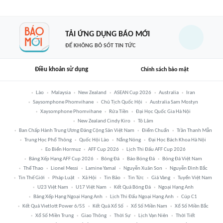
TẢI ỨNG DỤNG BÁO MỚI
ĐỂ KHÔNG BỎ SÓT TIN TỨC
Điều khoản sử dụng
Chính sách bảo mật
Lào
Malaysia
New Zealand
ASEAN Cup 2026
Australia
Iran
Saysomphone Phomvihane
Chủ Tịch Quốc Hội
Australia Sam Mostyn
Xaysomphone Phomvihane
Rửa Tiền
Đại Học Quốc Gia Hà Nội
New Zealand Cindy Kiro
Tô Lâm
Ban Chấp Hành Trung Ương Đảng Cộng Sản Việt Nam
Điểm Chuẩn
Trần Thanh Mẫn
Trung Học Phổ Thông
Quốc Hội Lào
Nắng Nóng
Đại Học Bách Khoa Hà Nội
Eo Biển Hormuz
AFF Cup 2026
Lịch Thi Đấu AFF Cup 2026
Bảng Xếp Hạng AFF Cup 2026
Bóng Đá
Báo Bóng Đá
Bóng Đá Việt Nam
Thể Thao
Lionel Messi
Lamine Yamal
Nguyễn Xuân Son
Nguyễn Đình Bắc
Tin Thế Giới
Pháp Luật
Xã Hội
Tin Bão
Tin Tức
Giá Vàng
Tuyển Việt Nam
U23 Việt Nam
U17 Việt Nam
Kết Quả Bóng Đá
Ngoại Hạng Anh
Bảng Xếp Hạng Ngoại Hạng Anh
Lịch Thi Đấu Ngoại Hạng Anh
Cúp C1
Kết Quả Vietlott Power 6/55
Kết Quả Xổ Số
Xổ Số Miền Nam
Xổ Số Miền Bắc
Xổ Số Miền Trung
Giao Thông
Thời Sự
Lịch Vạn Niên
Thời Tiết