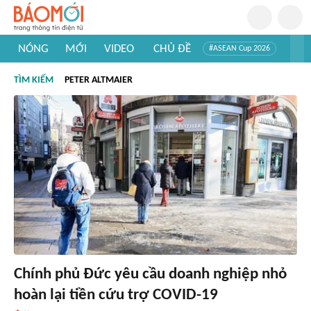
NÓNG
MỚI
VIDEO
CHỦ ĐỀ
#ASEAN Cup 2026
#Trí tuệ nhân tạo
#Mỹ - Iran
#Khám phá Việt Nam
TÌM KIẾM
PETER ALTMAIER
#Khám phá thế giới
Chính phủ Đức yêu cầu doanh nghiệp nhỏ
hoàn lại tiền cứu trợ COVID-19