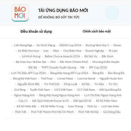
TẢI ỨNG DỤNG BÁO MỚI
ĐỂ KHÔNG BỎ SÓT TIN TỨC
Điều khoản sử dụng
Chính sách bảo mật
Liên Bang Nga
An Ninh Mạng
ASEAN Cup 2026
Đường Vành Đai 5
Oman
Eo Biển Hormuz
Iran
Năm
Chợ Biên Hòa
Doanh Nghiệp
Tô Lâm
Lê Minh Hưng
Better Choice Awards 2026
Bộ Nội Vụ
Bắc Ninh
Bộ Giáo Dục Và Đào Tạo
PNJ
Bắc Ninh (thành Phố)
Phương Diễm Huyền
Bắc Bộ
THPT Chuyên Tuyên Quang
Mỹ
AFF Cup 2026
Lịch Thi Đấu AFF Cup 2026
Bảng Xếp Hạng AFF Cup 2026
Bóng Đá
Báo Bóng Đá
Bóng Đá Việt Nam
Thể Thao
Lionel Messi
Lamine Yamal
Nguyễn Xuân Son
Nguyễn Đình Bắc
Tin Thế Giới
Pháp Luật
Xã Hội
Tin Bão
Tin Tức
Giá Vàng
Tuyển Việt Nam
U23 Việt Nam
U17 Việt Nam
Kết Quả Bóng Đá
Ngoại Hạng Anh
Bảng Xếp Hạng Ngoại Hạng Anh
Lịch Thi Đấu Ngoại Hạng Anh
Cúp C1
Kết Quả Vietlott Power 6/55
Kết Quả Xổ Số
Xổ Số Miền Nam
Xổ Số Miền Bắc
Xổ Số Miền Trung
Giao Thông
Thời Sự
Lịch Vạn Niên
Thời Tiết
Thời Tiết Thành Phố Hồ Chí Minh
Thời Tiết Hà Nội
Giá Xăng Dầu