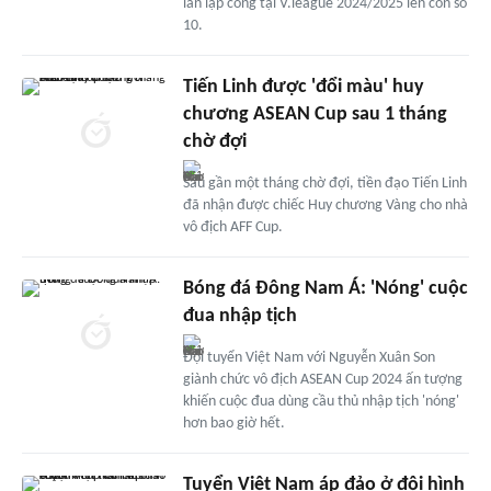
lần lập công tại V.league 2024/2025 lên con số
10.
Tiến Linh được 'đổi màu' huy
chương ASEAN Cup sau 1 tháng
chờ đợi
Sau gần một tháng chờ đợi, tiền đạo Tiến Linh
đã nhận được chiếc Huy chương Vàng cho nhà
vô địch AFF Cup.
Bóng đá Đông Nam Á: 'Nóng' cuộc
đua nhập tịch
Đội tuyển Việt Nam với Nguyễn Xuân Son
giành chức vô địch ASEAN Cup 2024 ấn tượng
khiến cuộc đua dùng cầu thủ nhập tịch 'nóng'
hơn bao giờ hết.
Tuyển Việt Nam áp đảo ở đội hình