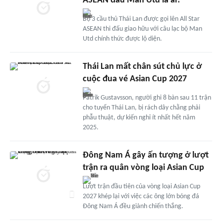
ASEAN đấu Man Utd là ai?
Bộ 3 cầu thủ Thái Lan được gọi lên All Star
ASEAN thi đấu giao hữu với câu lạc bộ Man
Utd chính thức được lộ diện.
Thái Lan mất chân sút chủ lực ở
cuộc đua vé Asian Cup 2027
Patrik Gustavsson, người ghi 8 bàn sau 11 trận
cho tuyển Thái Lan, bị rách dây chằng phải
phẫu thuật, dự kiến nghỉ ít nhất hết năm
2025.
Đông Nam Á gây ấn tượng ở lượt
trận ra quân vòng loại Asian Cup
Lượt trận đầu tiên của vòng loại Asian Cup
2027 khép lại với việc các ông lớn bóng đá
Đông Nam Á đều giành chiến thắng.