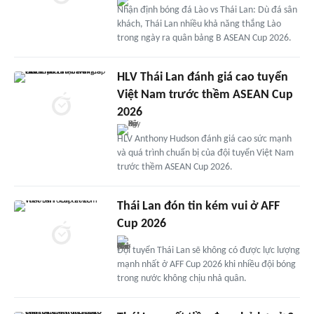
Nhận định bóng đá Lào vs Thái Lan: Dù đá sân
khách, Thái Lan nhiều khả năng thắng Lào
trong ngày ra quân bảng B ASEAN Cup 2026.
HLV Thái Lan đánh giá cao tuyển
Việt Nam trước thềm ASEAN Cup
2026
HLV Anthony Hudson đánh giá cao sức mạnh
và quá trình chuẩn bị của đội tuyển Việt Nam
trước thềm ASEAN Cup 2026.
Thái Lan đón tin kém vui ở AFF
Cup 2026
Đội tuyển Thái Lan sẽ không có được lực lượng
mạnh nhất ở AFF Cup 2026 khi nhiều đội bóng
trong nước không chịu nhả quân.