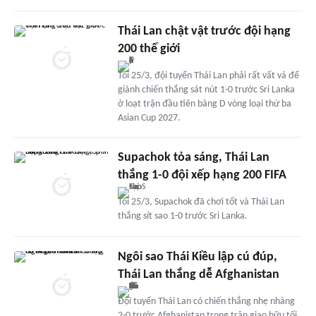
Thái Lan chật vật trước đội hạng
200 thế giới
Tối 25/3, đội tuyển Thái Lan phải rất vất vả để
giành chiến thắng sát nút 1-0 trước Sri Lanka
ở loạt trận đầu tiên bảng D vòng loại thứ ba
Asian Cup 2027.
Supachok tỏa sáng, Thái Lan
thắng 1-0 đội xếp hạng 200 FIFA
Tối 25/3, Supachok đã chơi tốt và Thái Lan
thắng sít sao 1-0 trước Sri Lanka.
Ngôi sao Thái Kiều lập cú đúp,
Thái Lan thắng dễ Afghanistan
Đội tuyển Thái Lan có chiến thắng nhẹ nhàng
2-0 trước Afghanistan trong trận giao hữu tối