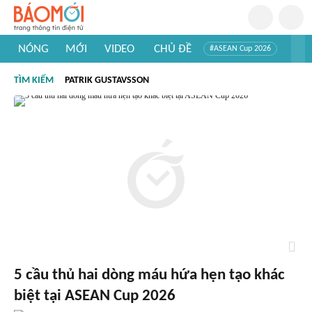
NÓNG
MỚI
VIDEO
CHỦ ĐỀ
#ASEAN Cup 2026
#Trí tuệ nhân tạo
#Mỹ - Iran
#Khám phá Việt Nam
TÌM KIẾM
PATRIK GUSTAVSSON
#Khám phá thế giới
5 cầu thủ hai dòng máu hứa hẹn tạo khác
biệt tại ASEAN Cup 2026