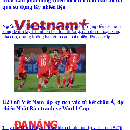
Thái Lan phát động chiến dịch đổi dầu nấu ăn đã
qua sử dụng lấy nhiên liệu
Người dân có thể mang 2 lít dầu ăn đã qua sử dụng đến các trạm
xăng để đổi lấy 1 lít nhiên liệu loại thường, dầu diesel hoặc xăng
pha cồn, nhưng không bao gồm các loại nhiên liệu cao cấp.
U20 nữ Việt Nam lập kỳ tích vào tứ kết châu Á, đại
chiến Nhật Bản tranh vé World Cup
Thầy trò HLV Okiyama Masahiko chính thức lọt vào nhóm 8 đội