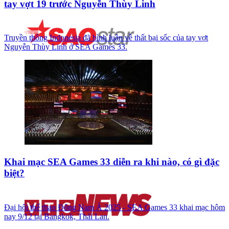
tay vợt 19 trước Nguyễn Thùy Linh
Truyền thông Indonesia đã bình luận về thất bại sốc của tay vợt
Nguyễn Thùy Linh ở SEA Games 33.
Khai mạc SEA Games 33 diễn ra khi nào, có gì đặc
biệt?
Đại hội thể thao Đông Nam Á 2025 - SEA Games 33 khai mạc hôm
nay 9/12 tại Bangkok, Thái Lan.