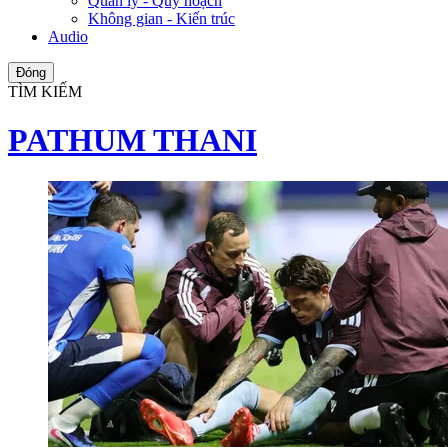
Quản lý - Quy hoạch
Không gian - Kiến trúc
Audio
Đóng
TÌM KIẾM
PATHUM THANI