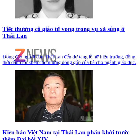
Tiếc thương cô giáo tử vong trong vụ xả súng ở
Thái Lan
Đông đảo người dân Thái Lan đến dự tang lễ nữ hiệu trưởng, đồng
thời dành lời khen cho những đóng góp của bà cho ngành giáo dục.
Kiều bào Việt Nam tại Thái Lan phấn khởi trước
thềm Đại hội XIV