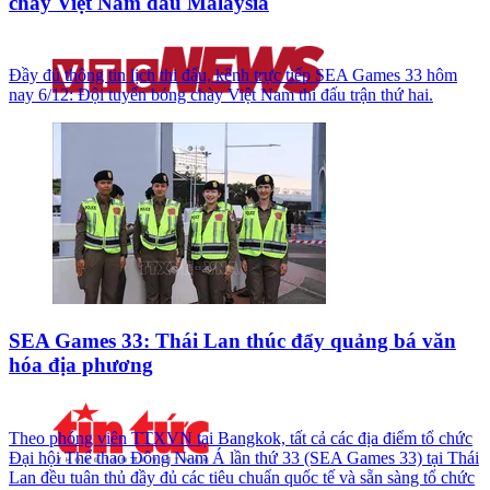
chày Việt Nam đấu Malaysia
Đầy đủ thông tin lịch thi đấu, kênh trực tiếp SEA Games 33 hôm
nay 6/12: Đội tuyển bóng chày Việt Nam thi đấu trận thứ hai.
SEA Games 33: Thái Lan thúc đẩy quảng bá văn
hóa địa phương
Theo phóng viên TTXVN tại Bangkok, tất cả các địa điểm tổ chức
Đại hội Thể thao Đông Nam Á lần thứ 33 (SEA Games 33) tại Thái
Lan đều tuân thủ đầy đủ các tiêu chuẩn quốc tế và sẵn sàng tổ chức