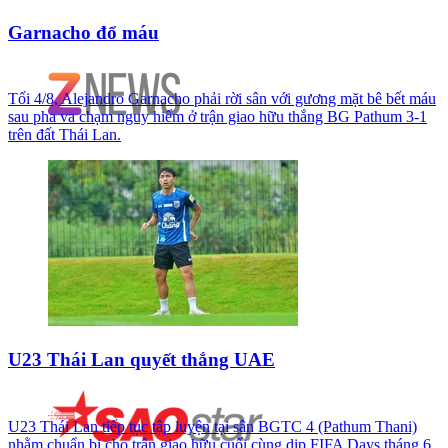
Garnacho đổ máu
Tối 4/8, Alejandro Garnacho phải rời sân với gương mặt bê bết máu
sau pha va chạm nguy hiểm ở trận giao hữu thắng BG Pathum 3-1
trên đất Thái Lan.
U23 Thái Lan quyết thắng UAE
U23 Thái Lan tiếp tục tập luyện tại sân BGTC 4 (Pathum Thani)
nhằm chuẩn bị cho trận giao hữu cuối cùng dịp FIFA Days tháng 6