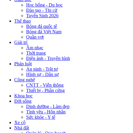
Học bổng - Du học
Đào tạo - Thi cử
Tuyển Sinh 2026
Thể thao
Bóng đá quốc tế
Bóng đá Việt Nam
Quần vợt
Giải trí
Âm nhạc
Thời trang
Điện ảnh - Truyền hình
Pháp luật
An ninh - Trật tự
Hình sự - Dân sự
Công nghệ
CNTT - Viễn thông
Thiết bị - Phần cứng
Khoa học
Đời sống
Dinh dưỡng - Làm đẹp
Tình yêu - Hôn nhân
Sức khỏe - Y tế
Xe cộ
Nhà đất