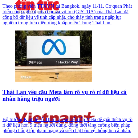
Theo phóng viên TTXVN tại Bangkok, ngày 11/11, Cơ quan Phát
triển công nghệ địa tin học và vũ trụ (GISTDA) của Thái Lan đã
công bố dữ liệu vệ tinh cập nhật, cho thấy tình trạng ngập lụt
nghiêm trọng trên diện rộng khắp miền Trung Thái Lan.
Thái Lan yêu cầu Meta làm rõ vụ rò rỉ dữ liệu cá
nhân hàng triệu người
Bộ trưởng Kinh tế số Thái Lan sẽ triệu tập Meta để giải thích vụ rò
rỉ dữ liệu hơn 9 triệu người dùng, đồng thời tăng cường biện pháp
phòng chống tội phạm mạng và siết chặt bảo vệ thông tin cá nhân.