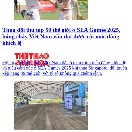
Thua đối thủ top 50 thế giới ở SEA Games 2025,
bóng chày Việt Nam vẫn đạt được cột mốc đáng
khích lệ
Đội tuyển bóng chày Việt Nam đã có màn trình diễn đáng khích lệ
và giàu cảm xúc ở SEA Games 2025 khi thua Singapore, đội tuyển
xếp hạng 49 thế giới, với tỷ số không quá chênh lệch.