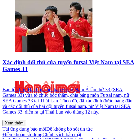
Xác định đối thủ của tuyển futsal Việt Nam tại SEA
Games 33
Ban tổ chức Đại hội Thể thao Đông Nam Á lần thứ 33 (SEA
Games 33) vừa tổ chức bốc thăm, chia bảng môn Futsal nam, nữ
SEA Games 33 tại Thái Lan. Theo đó, đã xác định được bảng đấu
và các đối thủ của hai đội tuyển futsal nam, nữ Việt Nam tại SEA
Games 33, diễn ra tại Thái Lan vào tháng 12 này.
Xem thêm
Tải ứng dụng báo mới
Để không bỏ sót tin tức
Điều khoản sử dụng
Chính sách bảo mật