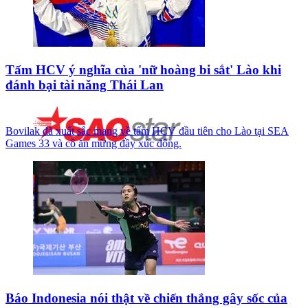
Tấm HCV ý nghĩa của 'nữ hoàng bi sắt' Lào khi
đánh bại tài năng Thái Lan
Bovilak đã xuất sắc mang về tấm HCV đầu tiên cho Lào tại SEA
Games 33 và cô ăn mừng đầy xúc động.
Báo Indonesia nói thật về chiến thắng gây sốc của