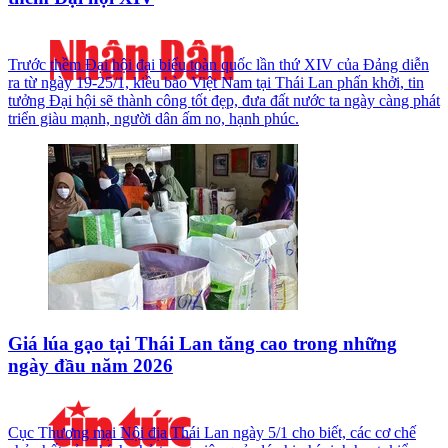
Trước thềm Đại hội đại biểu toàn quốc lần thứ XIV của Đảng diễn
ra từ ngày 19-25/1, kiều bào Việt Nam tại Thái Lan phấn khởi, tin
tưởng Đại hội sẽ thành công tốt đẹp, đưa đất nước ta ngày càng phát
triển giàu mạnh, người dân ấm no, hạnh phúc.
Giá lúa gạo tại Thái Lan tăng cao trong những
ngày đầu năm 2026
Cục Thương mại Nội địa Thái Lan ngày 5/1 cho biết, các cơ chế