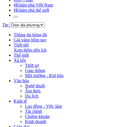
#Khám phá Việt Nam
#Khám phá thế giới
Tin
Thông tin bóng đá
Giá vàng hôm nay
Thời tiết
Xem thêm tiện ích
Thế giới
Xã hội
Thời sự
Giao thông
Môi trường - Khí hậu
Văn hóa
Nghệ thuật
Ẩm thực
Du lịch
Kinh tế
Lao động - Việc làm
Tài chính
Chứng khoán
Kinh doanh
Giáo dục