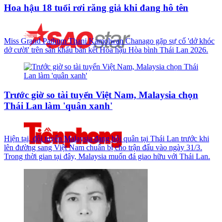
Hoa hậu 18 tuổi rơi răng giả khi đang hô tên
Miss Grand Pathum Thani Kamolwan Chanago gặp sự cố 'dở khóc
dở cười' trên sân khấu bán kết Hoa hậu Hòa bình Thái Lan 2026.
Trước giờ so tài tuyển Việt Nam, Malaysia chọn
Thái Lan làm 'quân xanh'
Hiện tại, đội tuyển Malaysia đang hội quân tại Thái Lan trước khi
lên đường sang Việt Nam chuẩn bị cho trận đấu vào ngày 31/3.
Trong thời gian tại đây, Malaysia muốn đá giao hữu với Thái Lan.