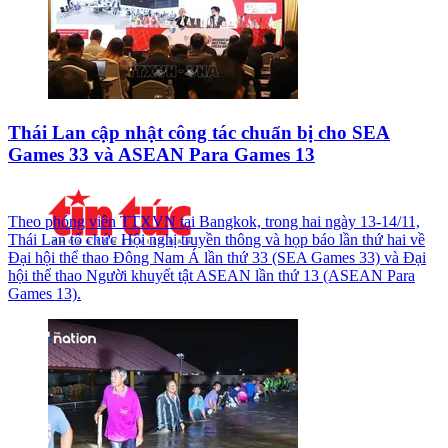
Thái Lan cập nhật công tác chuẩn bị cho SEA
Games 33 và ASEAN Para Games 13
Theo phóng viên TTXVN tại Bangkok, trong hai ngày 13-14/11,
Thái Lan tổ chức Hội nghị truyền thông và họp báo lần thứ hai về
Đại hội thể thao Đông Nam Á lần thứ 33 (SEA Games 33) và Đại
hội thể thao Người khuyết tật ASEAN lần thứ 13 (ASEAN Para
Games 13).