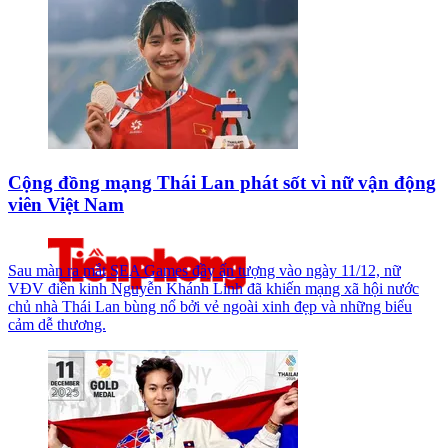
Cộng đồng mạng Thái Lan phát sốt vì nữ vận động
viên Việt Nam
Sau màn ra mắt SEA Games đầy ấn tượng vào ngày 11/12, nữ
VĐV điền kinh Nguyễn Khánh Linh đã khiến mạng xã hội nước
chủ nhà Thái Lan bùng nổ bởi vẻ ngoài xinh đẹp và những biểu
cảm dễ thương.