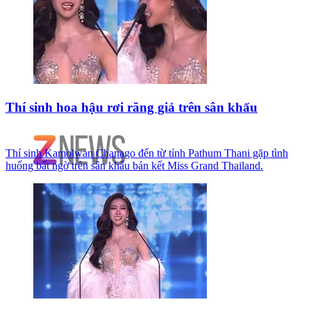
Thí sinh hoa hậu rơi răng giả trên sân khấu
Thí sinh Kamolwan Chanago đến từ tỉnh Pathum Thani gặp tình
huống bất ngờ trên sân khấu bán kết Miss Grand Thailand.