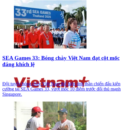
SEA Games 33: Bóng chày Việt Nam đạt cột mốc
đáng khích lệ
Đội tuyển bóng chày Việt Nam thể hiện tinh thần chiến đấu kiên
cường tại SEA Games 33, vượt mốc 10 điểm trước đối thủ mạnh
Singapore.