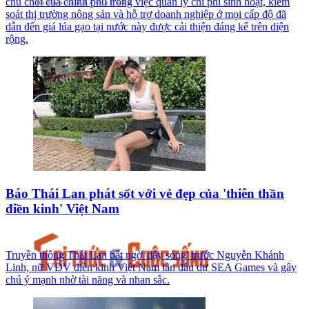
chủ chốt của chính phủ trong việc quản lý chi phí sinh hoạt, kiểm
soát thị trường nông sản và hỗ trợ doanh nghiệp ở mọi cấp độ đã
dẫn đến giá lúa gạo tại nước này được cải thiện đáng kể trên diện
rộng.
Báo Thái Lan phát sốt với vẻ đẹp của 'thiên thần
điền kinh' Việt Nam
Truyền thông Thái Lan bất ngờ 'dậy sóng' trước Nguyễn Khánh
Linh, nữ VĐV điền kinh Việt Nam lần đầu dự SEA Games và gây
chú ý mạnh nhờ tài năng và nhan sắc.