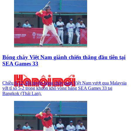
Bóng chày Việt Nam giành chiến thắng đầu tiên tại
SEA Games 33
Chiều 6-12, đội tuyển bóng chày nam Việt Nam vượt qua Malaysia
với tỉ số 5-2 trong khuôn khổ vòng bảng SEA Games 33 tại
Bangkok (Thái Lan).