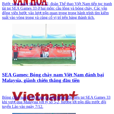
Bước sang ngày thi đấu 7.12, đoàn Thể thao Việt Nam tiếp tục tranh
tài tại SEA Games 33 ở hai môn: cầu lông và bóng chày. Các vận
động viên bước vào lượt trận quan trọng trong hành trình tìm kiếm
suất vào vòng trong và củng cố vị trí trên bảng thành tích.
SEA Games: Bóng chày nam Việt Nam đánh bại
Malaysia, giành chiến thắng đầu tiên
Bóng chày nam Việt Nam có trận thắng đầu tiên tại SEA Games 33
khi vượt qua Malaysia với tỷ số 5-2, hướng tới trận đấu trước đội
tuyển Lào vào ngày 7/12.