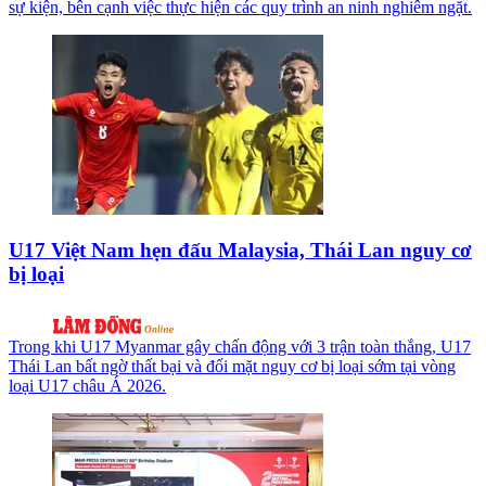
sự kiện, bên cạnh việc thực hiện các quy trình an ninh nghiêm ngặt.
U17 Việt Nam hẹn đấu Malaysia, Thái Lan nguy cơ
bị loại
Trong khi U17 Myanmar gây chấn động với 3 trận toàn thắng, U17
Thái Lan bất ngờ thất bại và đối mặt nguy cơ bị loại sớm tại vòng
loại U17 châu Á 2026.