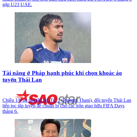
gặp U23 UAE.
Tài năng ở Pháp hạnh phúc khi chọn khoác áo
tuyển Thái Lan
Chiều 1/6 tại sân tập BGTC 1 (Pathum Thani), đội tuyển Thái Lan
tiếp tục tập luyện để chuẩn bị cho các trận giao hữu FIFA Days
tháng 6.