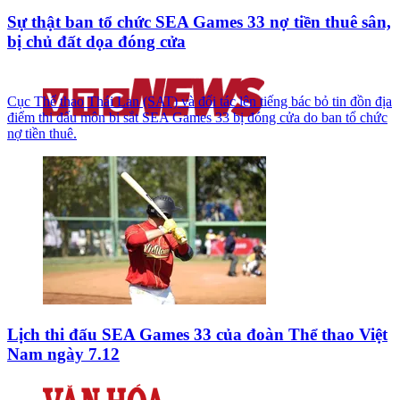
Sự thật ban tổ chức SEA Games 33 nợ tiền thuê sân,
bị chủ đất dọa đóng cửa
Cục Thể thao Thái Lan (SAT) và đối tác lên tiếng bác bỏ tin đồn địa
điểm thi đấu môn bi sắt SEA Games 33 bị đóng cửa do ban tổ chức
nợ tiền thuê.
Lịch thi đấu SEA Games 33 của đoàn Thể thao Việt
Nam ngày 7.12