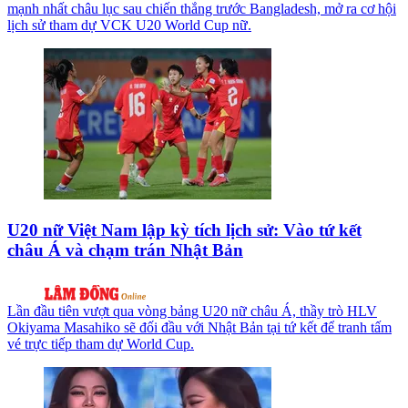
mạnh nhất châu lục sau chiến thắng trước Bangladesh, mở ra cơ hội
lịch sử tham dự VCK U20 World Cup nữ.
U20 nữ Việt Nam lập kỳ tích lịch sử: Vào tứ kết
châu Á và chạm trán Nhật Bản
Lần đầu tiên vượt qua vòng bảng U20 nữ châu Á, thầy trò HLV
Okiyama Masahiko sẽ đối đầu với Nhật Bản tại tứ kết để tranh tấm
vé trực tiếp tham dự World Cup.