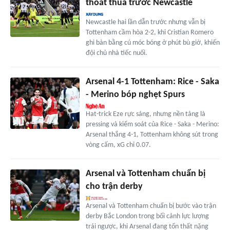
thoát thua trước Newcastle
Newcastle hai lần dẫn trước nhưng vẫn bị
Tottenham cầm hòa 2-2, khi Cristian Romero
ghi bàn bằng cú móc bóng ở phút bù giờ, khiến
đội chủ nhà tiếc nuối.
Arsenal 4-1 Tottenham: Rice - Saka
- Merino bóp nghẹt Spurs
Hat-trick Eze rực sáng, nhưng nền tảng là
pressing và kiểm soát của Rice - Saka - Merino:
Arsenal thắng 4-1, Tottenham không sút trong
vòng cấm, xG chỉ 0.07.
Arsenal và Tottenham chuẩn bị
cho trận derby
Arsenal và Tottenham chuẩn bị bước vào trận
derby Bắc London trong bối cảnh lực lượng
trái ngược, khi Arsenal đang tổn thất nặng