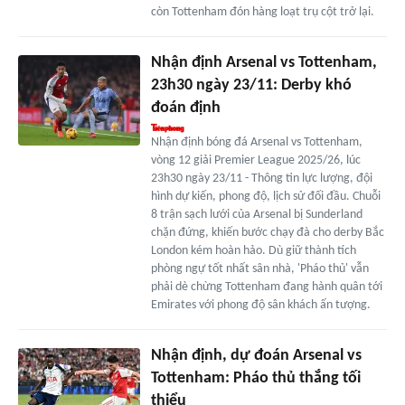
còn Tottenham đón hàng loạt trụ cột trở lại.
Nhận định Arsenal vs Tottenham,
23h30 ngày 23/11: Derby khó
đoán định
Nhận định bóng đá Arsenal vs Tottenham,
vòng 12 giải Premier League 2025/26, lúc
23h30 ngày 23/11 - Thông tin lực lượng, đội
hình dự kiến, phong độ, lịch sử đối đầu. Chuỗi
8 trận sạch lưới của Arsenal bị Sunderland
chặn đứng, khiến bước chạy đà cho derby Bắc
London kém hoàn hảo. Dù giữ thành tích
phòng ngự tốt nhất sân nhà, 'Pháo thủ' vẫn
phải dè chừng Tottenham đang hành quân tới
Emirates với phong độ sân khách ấn tượng.
Nhận định, dự đoán Arsenal vs
Tottenham: Pháo thủ thắng tối
thiểu