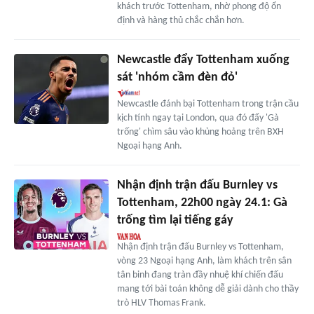
khách trước Tottenham, nhờ phong độ ổn
định và hàng thủ chắc chắn hơn.
Newcastle đẩy Tottenham xuống
sát 'nhóm cầm đèn đỏ'
Newcastle đánh bại Tottenham trong trận cầu
kịch tính ngay tại London, qua đó đẩy 'Gà
trống' chìm sâu vào khủng hoảng trên BXH
Ngoại hạng Anh.
Nhận định trận đấu Burnley vs
Tottenham, 22h00 ngày 24.1: Gà
trống tìm lại tiếng gáy
Nhận định trận đấu Burnley vs Tottenham,
vòng 23 Ngoại hạng Anh, làm khách trên sân
tân binh đang tràn đầy nhuệ khí chiến đấu
mang tới bài toán không dễ giải dành cho thầy
trò HLV Thomas Frank.