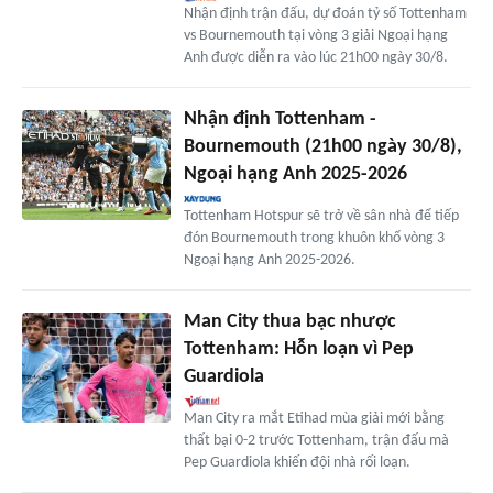
Nhận định trận đấu, dự đoán tỷ số Tottenham
vs Bournemouth tại vòng 3 giải Ngoại hạng
Anh được diễn ra vào lúc 21h00 ngày 30/8.
Nhận định Tottenham -
Bournemouth (21h00 ngày 30/8),
Ngoại hạng Anh 2025-2026
Tottenham Hotspur sẽ trở về sân nhà để tiếp
đón Bournemouth trong khuôn khổ vòng 3
Ngoại hạng Anh 2025-2026.
Man City thua bạc nhược
Tottenham: Hỗn loạn vì Pep
Guardiola
Man City ra mắt Etihad mùa giải mới bằng
thất bại 0-2 trước Tottenham, trận đấu mà
Pep Guardiola khiến đội nhà rối loạn.