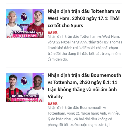
Nhận định trận đấu Tottenham vs
West Ham, 22h00 ngày 17.1: Thời
cơ tốt cho Spurs
Nhận định trận đấu Tottenham vs West Ham,
vòng 22 Ngoại hạng Anh, thầy trò HLV Thomas
Frank khó đánh rơi 3 điểm khi chỉ phải chạm
trán đối thủ đang thi đấu bết bát trong nhóm
cầm đèn đỏ.
Nhận định trận đấu Bournemouth
vs Tottenham, 2h30 ngày 8.1: 11
trận không thắng và nỗi ám ảnh
Vitality
Nhận định trận đấu Bournemouth vs
Tottenham, vòng 21 Ngoại hạng Anh, vì nhiều
lý do khác nhau, cả hai đội đều không có
phong độ tốt trước cuộc chạm trán tại