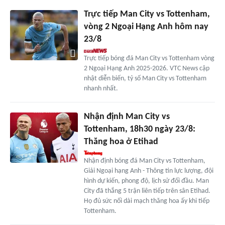
Trực tiếp Man City vs Tottenham,
vòng 2 Ngoại Hạng Anh hôm nay
23/8
Trực tiếp bóng đá Man City vs Tottenham vòng
2 Ngoại Hạng Anh 2025-2026. VTC News cập
nhật diễn biến, tỷ số Man City vs Tottenham
nhanh nhất.
Nhận định Man City vs
Tottenham, 18h30 ngày 23/8:
Thăng hoa ở Etihad
Nhận định bóng đá Man City vs Tottenham,
Giải Ngoại hạng Anh - Thông tin lực lượng, đội
hình dự kiến, phong độ, lịch sử đối đầu. Man
City đã thắng 5 trận liên tiếp trên sân Etihad.
Họ đủ sức nối dài mạch thăng hoa ấy khi tiếp
Tottenham.