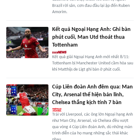
Brazil rời sân, cơn đau đầu lại ập đến Ruben
Amorim.
Kết quả Ngoại Hạng Anh: Ghi bàn
phút cuối, Man Utd thoát thua
Tottenham
Kết quả giải Ngoại Hạng Anh mới nhất 8/11:
Tottenham bị Manchester United cầm hòa sau
khi Matthijs de Ligt ghi bàn ở phút cuối.
Cúp Liên đoàn Anh đêm qua: Man
City, Arsenal thể hiện bản lĩnh,
Chelsea thắng kịch tính 7 bàn
Trái với Liverpool, các ông lớn Ngoại hạng Anh
như Man City, Arsenal, và Chelsea đều vượt
qua vòng 4 Cúp Liên đoàn Anh, dù những màn
trình diễn của họ mang những sắc thái khác
nhau.