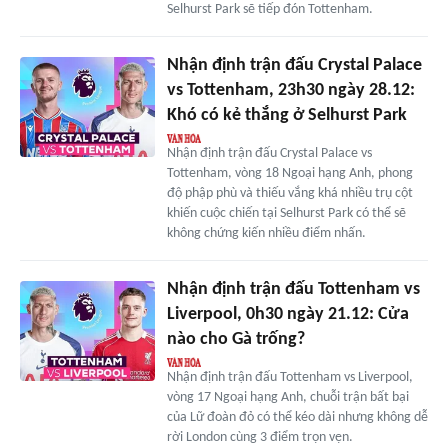
Selhurst Park sẽ tiếp đón Tottenham.
Nhận định trận đấu Crystal Palace
vs Tottenham, 23h30 ngày 28.12:
Khó có kẻ thắng ở Selhurst Park
Nhận định trận đấu Crystal Palace vs
Tottenham, vòng 18 Ngoại hạng Anh, phong
độ phập phù và thiếu vắng khá nhiều trụ cột
khiến cuộc chiến tại Selhurst Park có thể sẽ
không chứng kiến nhiều điểm nhấn.
Nhận định trận đấu Tottenham vs
Liverpool, 0h30 ngày 21.12: Cửa
nào cho Gà trống?
Nhận định trận đấu Tottenham vs Liverpool,
vòng 17 Ngoại hạng Anh, chuỗi trận bất bại
của Lữ đoàn đỏ có thể kéo dài nhưng không dễ
rời London cùng 3 điểm trọn vẹn.