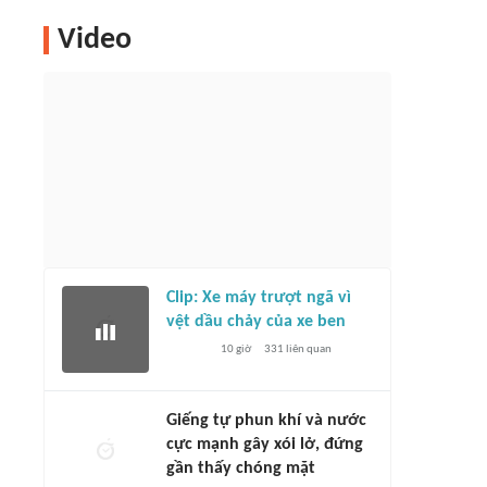
Video
Clip: Xe máy trượt ngã vì
vệt dầu chảy của xe ben
10 giờ
331
liên quan
Giếng tự phun khí và nước
cực mạnh gây xói lở, đứng
gần thấy chóng mặt