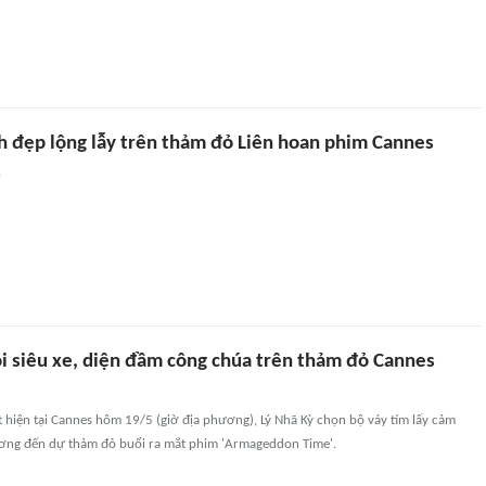
nh đẹp lộng lẫy trên thảm đỏ Liên hoan phim Cannes
n
ồi siêu xe, diện đầm công chúa trên thảm đỏ Cannes
 hiện tại Cannes hôm 19/5 (giờ địa phương), Lý Nhã Kỳ chọn bộ váy tím lấy cảm
ơng đến dự thảm đỏ buổi ra mắt phim 'Armageddon Time'.