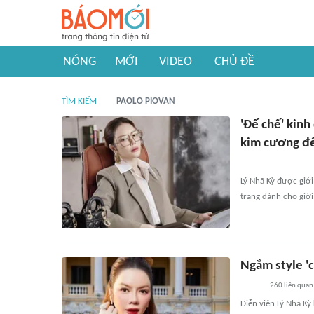
NÓNG
MỚI
VIDEO
CHỦ ĐỀ
TÌM KIẾM
PAOLO PIOVAN
'Đế chế' kinh
kim cương đế
Lý Nhã Kỳ được giới
trang dành cho giới
Ngắm style 'c
260
liên quan
Diễn viên Lý Nhã Kỳ