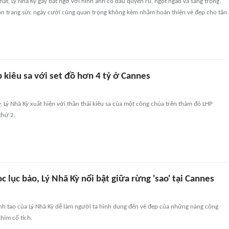
ất, Lý Nhã Kỳ gây bất ngờ với hình ảnh cô dâu quyến rũ, ngọt ngào và sang trọng.
họn trang sức ngày cưới cũng quan trọng không kém nhằm hoàn thiện vẻ đẹp cho tân
 kiêu sa với set đồ hơn 4 tỷ ở Cannes
ỷ, Lý Nhã Kỳ xuất hiện với thần thái kiêu sa của một công chúa trên thảm đỏ LHP
thứ 2.
 lục bảo, Lý Nhã Kỳ nổi bật giữa rừng 'sao' tại Cannes
anh tao của Lý Nhã Kỳ dễ làm người ta hình dung đến vẻ đẹp của những nàng công
him cổ tích.