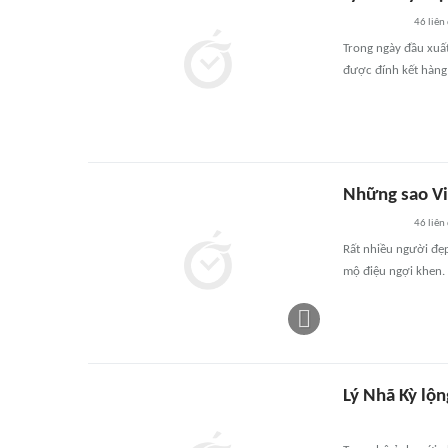
46
liên
Trong ngày đầu xuất
được đính kết hàng 
Những sao Vi
46
liên
Rất nhiều người đẹ
mộ điệu ngợi khen.
Lý Nhã Kỳ lộn