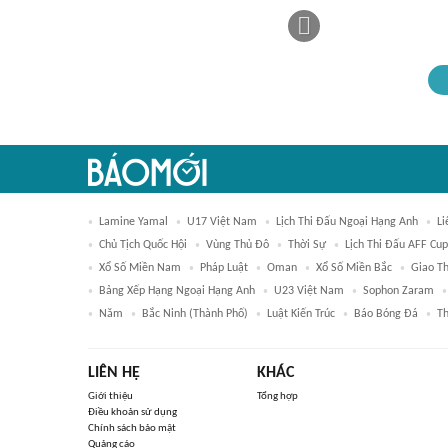
Lamine Yamal
U17 Việt Nam
Lịch Thi Đấu Ngoại Hạng Anh
Li
Chủ Tịch Quốc Hội
Vùng Thủ Đô
Thời Sự
Lịch Thi Đấu AFF Cu
Xổ Số Miền Nam
Pháp Luật
Oman
Xổ Số Miền Bắc
Giao T
Bảng Xếp Hạng Ngoại Hạng Anh
U23 Việt Nam
Sophon Zaram
Năm
Bắc Ninh (thành Phố)
Luật Kiến Trúc
Báo Bóng Đá
Th
LIÊN HỆ
KHÁC
Giới thiệu
Tổng hợp
Điều khoản sử dụng
Chính sách bảo mật
Quảng cáo