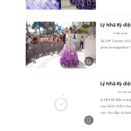
Lý Nhã Kỳ diệ
5
liên quan
Tại LHP Cannes 2022
phim Armageddon 
Lý Nhã Kỳ diệ
46
liên q
Lý Nhã Kỳ diện tran
của mình nhằm chuẩ
cực chu đáo và hoà