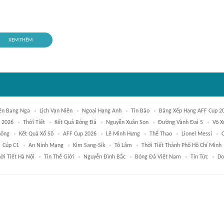
XEM THÊM
ên Bang Nga
Lịch Vạn Niên
Ngoại Hạng Anh
Tin Bão
Bảng Xếp Hạng AFF Cup 2
p 2026
Thời Tiết
Kết Quả Bóng Đá
Nguyễn Xuân Son
Đường Vành Đai 5
Võ X
hông
Kết Quả Xổ Số
AFF Cup 2026
Lê Minh Hưng
Thể Thao
Lionel Messi
Cúp C1
An Ninh Mạng
Kim Sang-Sik
Tô Lâm
Thời Tiết Thành Phố Hồ Chí Minh
ời Tiết Hà Nội
Tin Thế Giới
Nguyễn Đình Bắc
Bóng Đá Việt Nam
Tin Tức
Do