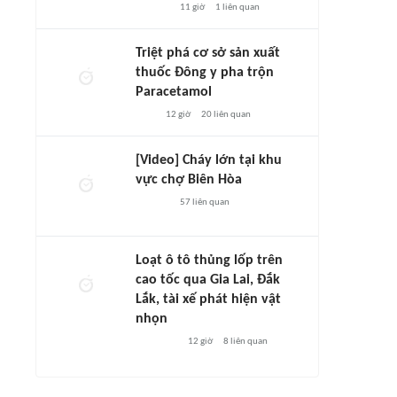
11 giờ
1
liên quan
Triệt phá cơ sở sản xuất
thuốc Đông y pha trộn
Paracetamol
12 giờ
20
liên quan
[Video] Cháy lớn tại khu
vực chợ Biên Hòa
57
liên quan
Loạt ô tô thủng lốp trên
cao tốc qua Gia Lai, Đắk
Lắk, tài xế phát hiện vật
nhọn
12 giờ
8
liên quan