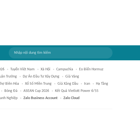
026
Tuyển Việt Nam
Xã Hội
Campuchia
Eo Biển Hormuz
uân Trường
Dự Án Đầu Tư Xây Dựng
Giá Vàng
Chợ Biên Hòa
Xổ Số Miền Trung
Giá Xăng Dầu
Iran
Hạ Tầng
Bóng Đá
ASEAN Cup 2026
Kết Quả Vietlott Power 6/55
anh Nghiệp
Zalo Business Account
Zalo Cloud