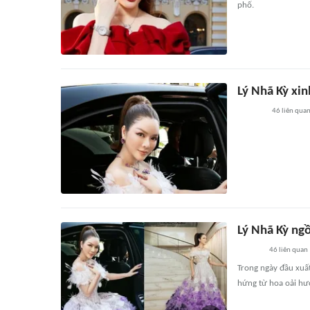
phố.
Lý Nhã Kỳ xi
46
liên qua
Lý Nhã Kỳ ng
46
liên quan
Trong ngày đầu xuất
hứng từ hoa oải hư