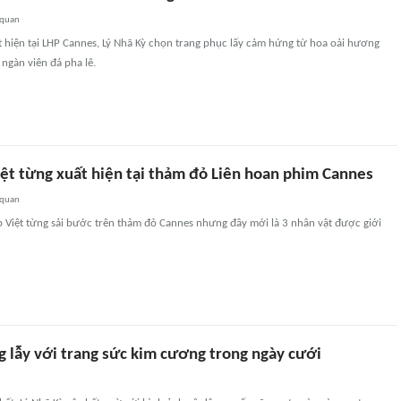
 quan
 hiện tại LHP Cannes, Lý Nhã Kỳ chọn trang phục lấy cảm hứng từ hoa oải hương
ngàn viên đá pha lê.
ệt từng xuất hiện tại thảm đỏ Liên hoan phim Cannes
 quan
p Việt từng sải bước trên thảm đỏ Cannes nhưng đây mới là 3 nhân vật được giới
g lẫy với trang sức kim cương trong ngày cưới