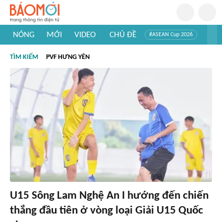
NÓNG
MỚI
VIDEO
CHỦ ĐỀ
#ASEAN Cup 2026
#Trí tuệ nhân tạo
#Mỹ - Iran
#Khám phá Việt Nam
TÌM KIẾM
PVF HƯNG YÊN
#Khám phá thế giới
U15 Sông Lam Nghệ An I hướng đến chiến
thắng đầu tiên ở vòng loại Giải U15 Quốc