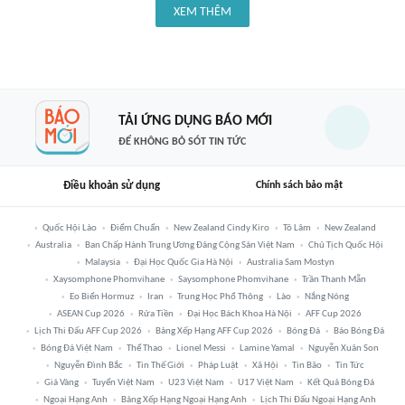
XEM THÊM
TẢI ỨNG DỤNG BÁO MỚI
ĐỂ KHÔNG BỎ SÓT TIN TỨC
Điều khoản sử dụng
Chính sách bảo mật
Quốc Hội Lào
Điểm Chuẩn
New Zealand Cindy Kiro
Tô Lâm
New Zealand
Australia
Ban Chấp Hành Trung Ương Đảng Cộng Sản Việt Nam
Chủ Tịch Quốc Hội
Malaysia
Đại Học Quốc Gia Hà Nội
Australia Sam Mostyn
Xaysomphone Phomvihane
Saysomphone Phomvihane
Trần Thanh Mẫn
Eo Biển Hormuz
Iran
Trung Học Phổ Thông
Lào
Nắng Nóng
ASEAN Cup 2026
Rửa Tiền
Đại Học Bách Khoa Hà Nội
AFF Cup 2026
Lịch Thi Đấu AFF Cup 2026
Bảng Xếp Hạng AFF Cup 2026
Bóng Đá
Báo Bóng Đá
Bóng Đá Việt Nam
Thể Thao
Lionel Messi
Lamine Yamal
Nguyễn Xuân Son
Nguyễn Đình Bắc
Tin Thế Giới
Pháp Luật
Xã Hội
Tin Bão
Tin Tức
Giá Vàng
Tuyển Việt Nam
U23 Việt Nam
U17 Việt Nam
Kết Quả Bóng Đá
Ngoại Hạng Anh
Bảng Xếp Hạng Ngoại Hạng Anh
Lịch Thi Đấu Ngoại Hạng Anh