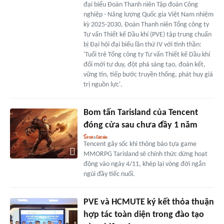
đại biểu Đoàn Thanh niên Tập đoàn Công
nghiệp - Năng lượng Quốc gia Việt Nam nhiệm
kỳ 2025-2030, Đoàn Thanh niên Tổng công ty
Tư vấn Thiết kế Dầu khí (PVE) tập trung chuẩn
bị Đại hội đại biểu lần thứ IV với tinh thần:
'Tuổi trẻ Tổng công ty Tư vấn Thiết kế Dầu khí
đổi mới tư duy, đột phá sáng tạo, đoàn kết,
vững tin, tiếp bước truyền thống, phát huy giá
trị nguồn lực'.
Bom tấn Tarisland của Tencent
đóng cửa sau chưa đầy 1 năm
Tencent gây sốc khi thông báo tựa game
MMORPG Tarisland sẽ chính thức dừng hoạt
động vào ngày 4/11, khép lại vòng đời ngắn
ngủi đầy tiếc nuối.
PVE và HCMUTE ký kết thỏa thuận
hợp tác toàn diện trong đào tạo