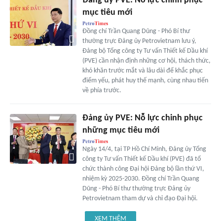
Đảng ủy PVE: Nỗ lực chinh phục
mục tiêu mới
Đồng chí Trần Quang Dũng - Phó Bí thư
thường trực Đảng ủy Petrovietnam lưu ý,
Đảng bộ Tổng công ty Tư vấn Thiết kế Dầu khí
(PVE) cần nhận định những cơ hội, thách thức,
khó khăn trước mắt và lâu dài để khắc phục
điểm yếu, phát huy thế mạnh, cùng nhau tiến
về phía trước.
Đảng ủy PVE: Nỗ lực chinh phục
những mục tiêu mới
Ngày 14/4, tại TP Hồ Chí Minh, Đảng ủy Tổng
công ty Tư vấn Thiết kế Dầu khí (PVE) đã tổ
chức thành công Đại hội Đảng bộ lần thứ VI,
nhiệm kỳ 2025-2030. Đồng chí Trần Quang
Dũng - Phó Bí thư thường trực Đảng ủy
Petrovietnam tham dự và chỉ đạo Đại hội.
XEM THÊM