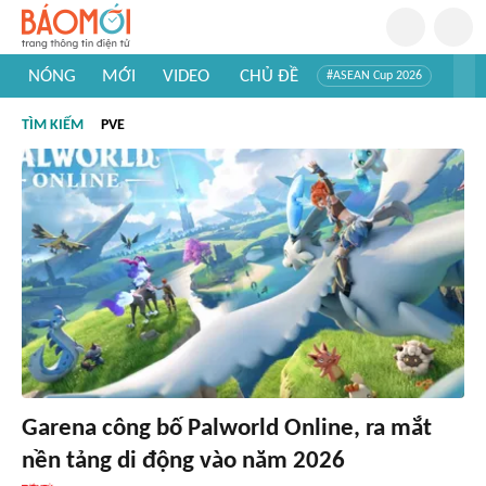
NÓNG
MỚI
VIDEO
CHỦ ĐỀ
#ASEAN Cup 2026
#Trí tuệ nhân tạo
#Mỹ - Iran
#Khám phá Việt Nam
TÌM KIẾM
PVE
#Khám phá thế giới
Garena công bố Palworld Online, ra mắt
nền tảng di động vào năm 2026