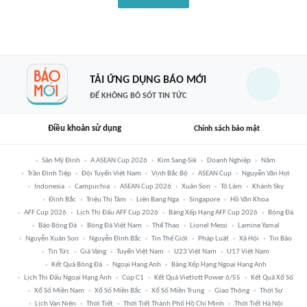
TẢI ỨNG DỤNG BÁO MỚI
ĐỂ KHÔNG BỎ SÓT TIN TỨC
Điều khoản sử dụng
Chính sách bảo mật
Sân Mỹ Đình
A ASEAN Cup 2026
Kim Sang-Sik
Doanh Nghiệp
Năm
Trần Đình Tiệp
Đội Tuyển Việt Nam
Vịnh Bắc Bộ
ASEAN Cup
Nguyễn Văn Hợi
Indonesia
Campuchia
ASEAN Cup 2026
Xuân Son
Tô Lâm
Khánh Sky
Đình Bắc
Triệu Thị Tâm
Liên Bang Nga
Singapore
Hồ Văn Khoa
AFF Cup 2026
Lịch Thi Đấu AFF Cup 2026
Bảng Xếp Hạng AFF Cup 2026
Bóng Đá
Báo Bóng Đá
Bóng Đá Việt Nam
Thể Thao
Lionel Messi
Lamine Yamal
Nguyễn Xuân Son
Nguyễn Đình Bắc
Tin Thế Giới
Pháp Luật
Xã Hội
Tin Bão
Tin Tức
Giá Vàng
Tuyển Việt Nam
U23 Việt Nam
U17 Việt Nam
Kết Quả Bóng Đá
Ngoại Hạng Anh
Bảng Xếp Hạng Ngoại Hạng Anh
Lịch Thi Đấu Ngoại Hạng Anh
Cúp C1
Kết Quả Vietlott Power 6/55
Kết Quả Xổ Số
Xổ Số Miền Nam
Xổ Số Miền Bắc
Xổ Số Miền Trung
Giao Thông
Thời Sự
Lịch Vạn Niên
Thời Tiết
Thời Tiết Thành Phố Hồ Chí Minh
Thời Tiết Hà Nội