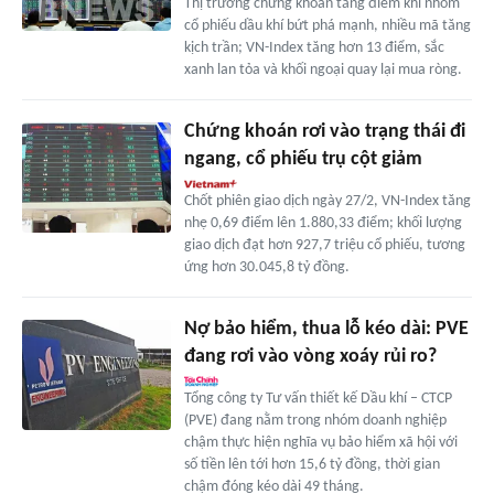
Thị trường chứng khoán tăng điểm khi nhóm
cổ phiếu dầu khí bứt phá mạnh, nhiều mã tăng
kịch trần; VN-Index tăng hơn 13 điểm, sắc
xanh lan tỏa và khối ngoại quay lại mua ròng.
Chứng khoán rơi vào trạng thái đi
ngang, cổ phiếu trụ cột giảm
Chốt phiên giao dịch ngày 27/2, VN-Index tăng
nhẹ 0,69 điểm lên 1.880,33 điểm; khối lượng
giao dịch đạt hơn 927,7 triệu cổ phiếu, tương
ứng hơn 30.045,8 tỷ đồng.
Nợ bảo hiểm, thua lỗ kéo dài: PVE
đang rơi vào vòng xoáy rủi ro?
Tổng công ty Tư vấn thiết kế Dầu khí – CTCP
(PVE) đang nằm trong nhóm doanh nghiệp
chậm thực hiện nghĩa vụ bảo hiểm xã hội với
số tiền lên tới hơn 15,6 tỷ đồng, thời gian
chậm đóng kéo dài 49 tháng.