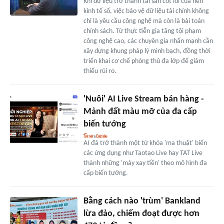
Khi dữ liệu trở thành tài sản cốt lõi của nền
kinh tế số, việc bảo vệ dữ liệu tài chính không
chỉ là yêu cầu công nghệ mà còn là bài toán
chính sách. Từ thực tiễn gia tăng tội phạm
công nghệ cao, các chuyên gia nhấn mạnh cần
xây dựng khung pháp lý minh bạch, đồng thời
triển khai cơ chế phòng thủ đa lớp để giảm
thiểu rủi ro.
'Nuôi' AI Live Stream bán hàng -
Mảnh đất màu mỡ của đa cấp
biến tướng
AI đã trở thành một từ khóa 'ma thuật' biến
các ứng dụng như Taotao Live hay TAT Live
thành những 'máy xay tiền' theo mô hình đa
cấp biến tướng.
Bằng cách nào 'trùm' Bankland
lừa đảo, chiếm đoạt được hơn