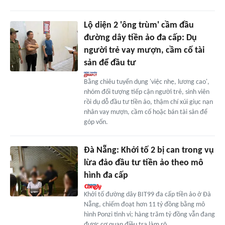
Lộ diện 2 'ông trùm' cầm đầu
đường dây tiền ảo đa cấp: Dụ
người trẻ vay mượn, cầm cố tài
sản để đầu tư
Bằng chiêu tuyển dụng 'việc nhẹ, lương cao',
nhóm đối tượng tiếp cận người trẻ, sinh viên
rồi dụ dỗ đầu tư tiền ảo, thậm chí xúi giục nạn
nhân vay mượn, cầm cố hoặc bán tài sản để
góp vốn.
Đà Nẵng: Khởi tố 2 bị can trong vụ
lừa đảo đầu tư tiền ảo theo mô
hình đa cấp
Khởi tố đường dây BIT99 đa cấp tiền ảo ở Đà
Nẵng, chiếm đoạt hơn 11 tỷ đồng bằng mô
hình Ponzi tinh vi; hàng trăm tỷ đồng vẫn đang
được cơ quan điều tra làm rõ.