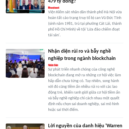
479 tỷ đồng?
Viện Kiểm sát nhân dân thành phố Hà Nội vừa
hoàn tất cáo trạng truy tố bị can Vũ Đức Tĩnh
(sinh năm 1981, trú tại phường Cát Lái, thành
phố Hồ Chí Minh) về tội 'Lừa đảo chiếm đoạt
tài sản'.
Nhận diện rủi ro và bẫy nghề
nghiệp trong ngành blockchain
Sự phát triển nhanh chóng của công nghệ
blockchain đang mở ra những cơ hội việc làm
hấp dẫn chưa từng có. Tuy nhiên, song hành
với đó cũng tiềm ẩn nhiều rủi ro với các lao
động trẻ, khiến ranh giới giữa cơ hội tiềm ẩn
và bẫy nghề nghiệp chỉ cách nhau một quyết
định nếu chọn sai doanh nghiệp, sai mô hình
hoặc sai thời điểm.
Lời nguyền của danh hiệu 'Warren