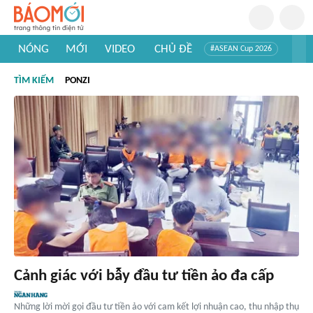
NÓNG
MỚI
VIDEO
CHỦ ĐỀ
#ASEAN Cup 2026
#Tuyển sinh đại học 2026
#Trí tuệ nhân tạo
#Mỹ - Iran
TÌM KIẾM
PONZI
#Khám phá Việt Nam
#Khám phá thế giới
Cảnh giác với bẫy đầu tư tiền ảo đa cấp
Những lời mời gọi đầu tư tiền ảo với cam kết lợi nhuận cao, thu nhập thụ