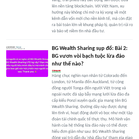
vàng, trái phiếu hay bất động sản được đưa
lên nền tảng blockchain. Với Việt Nam, xu
hướng này không chỉ mở ra kỳ vọng về một
kênh dẫn vốn mới cho nền kinh tế, mà còn đặt
ra bài toán lớn về khung pháp lý, quản trị rủi ro
và bảo vệ niềm tin nhà đầu tư.
BG Wealth Sharing sụp đổ: Bài 2:
BG vươn vòi bạch tuộc lừa đảo
như thế nào?
Hàng chục nghìn nạn nhân từ Colorado đến
London, từ Manila đến Auckland, từ cộng
đồng người Tonga đến người Việt trong và
ngoài nước đã sập bẫy mạng lưới lừa đảo đa
cấp kiểu Ponzi xuyên quốc gia mang tên BG
Wealth Sharing. Đường dây này được dựng
lên tinh vi, hoạt động dưới vỏ bọc như một tập
đoàn tài chính quốc tế thực thụ. Mô hình vận
hành của hệ thống lừa đảo này có thể được
hiểu đơn giản như sau: BG Wealth Sharing
đóng vai trò dẫn dụ 'nhà đầu tư' tham gia giao