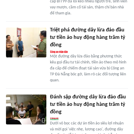
cấp BIT99 đã lôi kéo nhiều người trẻ, sinh viên
vay mượn, cầm cố tài sản, thậm chí bán nhà
để tham gia.
Triệt phá đường dây lừa đảo đầu
tư tiền ảo huy động hàng trăm tỷ
đồng
Một đường dây lừa đảo bằng phương thức
kêu gọi đầu tư tài chính, tiền ảo theo mô hình
đa cấp để chiếm đoạt tài sản vừa bị Công an
TP Đà Nẵng bóc gỡ, làm rõ các đối tượng liên
quan.
Đánh sập đường dây lừa đảo đầu
tư tiền ảo huy động hàng trăm tỷ
đồng
Dưới vỏ bọc các dự án tiền ảo siêu lợi nhuận
và mời gọi 'việc nhẹ, lương cao', đường dây