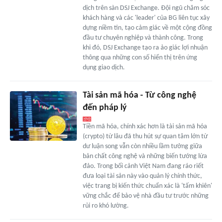
dịch trên sàn DSJ Exchange. Đội ngũ chăm sóc
khách hàng và các 'leader' của BG liên tục xây
dựng niềm tin, tạo cảm giác về một cộng đồng
đầu tư chuyên nghiệp và thành công. Trong
khi đó, DSJ Exchange tạo ra ảo giác lợi nhuận
thông qua những con số hiển thị trên ứng
dụng giao dịch.
Tài sản mã hóa - Từ công nghệ
đến pháp lý
Tiền mã hóa, chính xác hơn là tài sản mã hóa
(crypto) từ lâu đã thu hút sự quan tâm lớn từ
dư luận song vẫn còn nhiều lầm tưởng giữa
bản chất công nghệ và những biến tướng lừa
đảo. Trong bối cảnh Việt Nam đang ráo riết
đưa loại tài sản này vào quản lý chính thức,
việc trang bị kiến thức chuẩn xác là 'tấm khiên'
vững chắc để bảo vệ nhà đầu tư trước những
rủi ro khó lường.