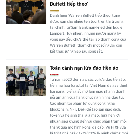
Buffett tiếp theo'
Danh hiệu 'Warren Buffett tiếp theo' từng
được gán cho nhiều tên tuổi trên thị trường
tài chính, từ Sam Bankman-Fried đến Eddie
Lampert. Tuy nhiên, những người mang kỳ
vọng này đều chưa thể tái lập thành công của
Warren Buffett, thậm chí một số người còn
kết thúc sự nghiệp sau song sắt.
Toàn cảnh nạn lừa đảo tiền ảo
Từ năm 2020 đến nay, các vụ lừa đảo tiền ảo,
tiền mã hóa (crypto) tại Việt Nam đã gây thiệt
hại nặng, biến giấc mơ làm giàu nhanh thành
nỗi ám ảnh của hàng chục nghìn nhà đầu tư.
Các nhóm tội phạm lợi dụng công nghệ
blockchain, NFT, DeFi để tạo sàn giao dịch,
token và hệ sinh thái giả mạo, hứa hẹn lợi
nhuận siêu khủng đến vài chục phần trăm mỗi
tháng qua mô hình Ponzi đa cấp. Vụ FTXF vừa
bị triệt phá ngày 17/3/2026 là minh chứng mới