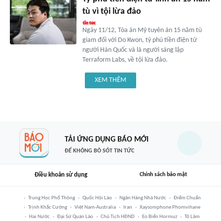
tù vì tội lừa đảo
Ngày 11/12, Tòa án Mỹ tuyên án 15 năm tù
giam đối với Do Kwon, tỷ phú tiền điện tử
người Hàn Quốc và là người sáng lập
Terraform Labs, về tội lừa đảo.
XEM THÊM
TẢI ỨNG DỤNG BÁO MỚI
ĐỂ KHÔNG BỎ SÓT TIN TỨC
Điều khoản sử dụng
Chính sách bảo mật
Trung Học Phổ Thông
Quốc Hội Lào
Ngân Hàng Nhà Nước
Điểm Chuẩn
Trịnh Khắc Cường
Việt Nam-Australia
Iran
Xaysomphone Phomvihane
Hai Nước
Đại Sứ Quán Lào
Chủ Tịch HĐND
Eo Biển Hormuz
Tô Lâm