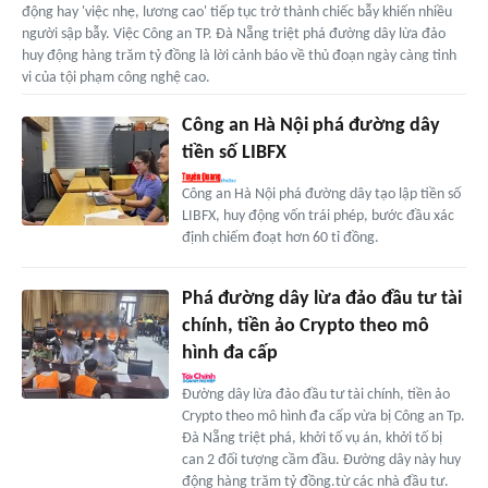
động hay 'việc nhẹ, lương cao' tiếp tục trở thành chiếc bẫy khiến nhiều
người sập bẫy. Việc Công an TP. Đà Nẵng triệt phá đường dây lừa đảo
huy động hàng trăm tỷ đồng là lời cảnh báo về thủ đoạn ngày càng tinh
vi của tội phạm công nghệ cao.
Công an Hà Nội phá đường dây
tiền số LIBFX
Công an Hà Nội phá đường dây tạo lập tiền số
LIBFX, huy động vốn trái phép, bước đầu xác
định chiếm đoạt hơn 60 tỉ đồng.
Phá đường dây lừa đảo đầu tư tài
chính, tiền ảo Crypto theo mô
hình đa cấp
Đường dây lừa đảo đầu tư tài chính, tiền ảo
Crypto theo mô hình đa cấp vừa bị Công an Tp.
Đà Nẵng triệt phá, khởi tố vụ án, khởi tố bị
can 2 đối tượng cầm đầu. Đường dây này huy
động hàng trăm tỷ đồng.từ các nhà đầu tư.