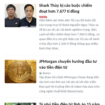
Shark Thủy bị cáo buộc chiếm
đoạt hơn 7.677 tỉ đồng
Viện Kiểm sát nhân dân Tối cao đã hoàn tất
cáo trạng truy tố Shark Nguyễn Ngọc Thủy và
28 bị can về các tội danh nghiêm trọng. Bên
cạnh số tiền chiếm đoạt hơn 7.600 tỉ đồng, cơ
quan điều tra còn ghi nhận các tố cáo về hành
vi lừa đảo hơn 2.200 tỉ đồng thông qua nhiều
hình thức khác.
JPMorgan chuyển hướng đầu tư
vào tiền điện tử
Bnews
Tập đoàn tài chính JPMorgan Chase đang tiến
sâu hơn vào lĩnh vực tài sản số với việc triển
khai quỹ thị trường tiền tệ token hóa dựa trên
công nghệ chuỗi khối (blockchain).
Tỷ phú tiền điện tử lĩnh án 15 năm