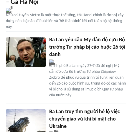
– Ga Hà Nội
Nếu coi tuyến Metro là một thực thể sống, thì Hanel chính là đơn vị xây
dựng nên 'bộ não' điều khiển và 'hệ thần kinh' kết nối toàn bộ hệ thống
này.
Ba Lan yêu cầu Mỹ dẫn độ cựu Bộ
trưởng Tư pháp bị cáo buộc 26 tội
danh
Chính phủ Ba Lan ngày 27-7 đã đề nghị Mỹ
dẫn độ cựu Bộ trưởng Tư pháp Zbigniew
Ziobro để phục vụ quá trình tố tụng liên quan
đến 26 cáo buộc hình sự, trong đó có các hành
vi bị cho là sử dụng sai mục đích Quỹ Tư pháp
của nước này.
Ba Lan truy tìm người hé lộ việc
chuyển giao vũ khí bí mật cho
Ukraine