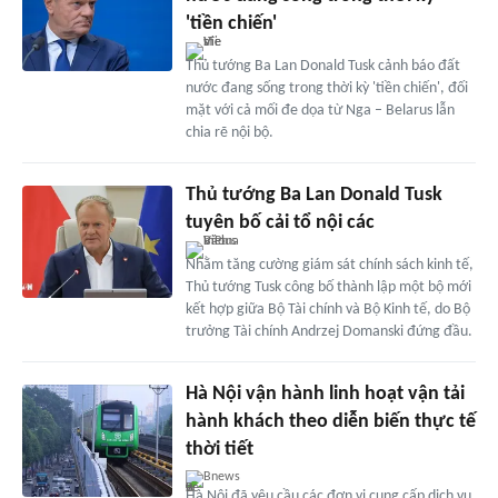
'tiền chiến'
Thủ tướng Ba Lan Donald Tusk cảnh báo đất
nước đang sống trong thời kỳ 'tiền chiến', đối
mặt với cả mối đe dọa từ Nga – Belarus lẫn
chia rẽ nội bộ.
Thủ tướng Ba Lan Donald Tusk
tuyên bố cải tổ nội các
Nhằm tăng cường giám sát chính sách kinh tế,
Thủ tướng Tusk công bố thành lập một bộ mới
kết hợp giữa Bộ Tài chính và Bộ Kinh tế, do Bộ
trưởng Tài chính Andrzej Domanski đứng đầu.
Hà Nội vận hành linh hoạt vận tải
hành khách theo diễn biến thực tế
thời tiết
Bnews
Hà Nội đã yêu cầu các đơn vị cung cấp dịch vụ