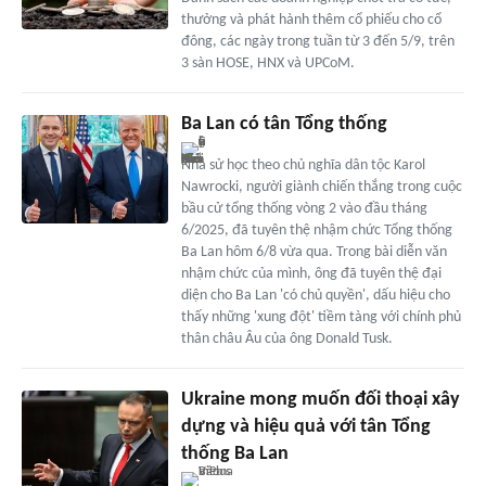
thưởng và phát hành thêm cổ phiếu cho cổ
đông, các ngày trong tuần từ 3 đến 5/9, trên
3 sàn HOSE, HNX và UPCoM.
Ba Lan có tân Tổng thống
Nhà sử học theo chủ nghĩa dân tộc Karol
Nawrocki, người giành chiến thắng trong cuộc
bầu cử tổng thống vòng 2 vào đầu tháng
6/2025, đã tuyên thệ nhậm chức Tổng thống
Ba Lan hôm 6/8 vừa qua. Trong bài diễn văn
nhậm chức của mình, ông đã tuyên thệ đại
diện cho Ba Lan 'có chủ quyền', dấu hiệu cho
thấy những 'xung đột' tiềm tàng với chính phủ
thân châu Âu của ông Donald Tusk.
Ukraine mong muốn đối thoại xây
dựng và hiệu quả với tân Tổng
thống Ba Lan