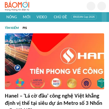
NÓNG
MỚI
VIDEO
CHỦ ĐỀ
#ASEAN Cup 2026
#Trí tuệ nhân tạo
#Mỹ - Iran
#Khám phá Việt Nam
TÌM KIẾM
PIS
#Khám phá thế giới
Hanel – 'Lá cờ đầu' công nghệ Việt khẳng
định vị thế tại siêu dự án Metro số 3 Nhổn