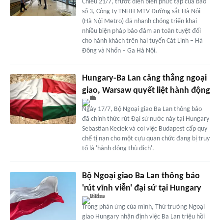
Chiều 21/7, trước diễn biến phức tạp của bão
số 3, Công ty TNHH MTV Đường sắt Hà Nội
(Hà Nội Metro) đã nhanh chóng triển khai
nhiều biện pháp bảo đảm an toàn tuyệt đối
cho hành khách trên hai tuyến Cát Linh – Hà
Đông và Nhổn – Ga Hà Nội.
Hungary-Ba Lan căng thẳng ngoại
giao, Warsaw quyết liệt hành động
Ngày 17/7, Bộ Ngoại giao Ba Lan thông báo
đã chính thức rút Đại sứ nước này tại Hungary
Sebastian Keciek và coi việc Budapest cấp quy
chế tị nạn cho một cựu quan chức đang bị truy
tố là 'hành động thù địch'.
Bộ Ngoại giao Ba Lan thông báo
'rút vĩnh viễn' đại sứ tại Hungary
Trong phản ứng của mình, Thứ trưởng Ngoại
giao Hungary nhận định việc Ba Lan triệu hồi