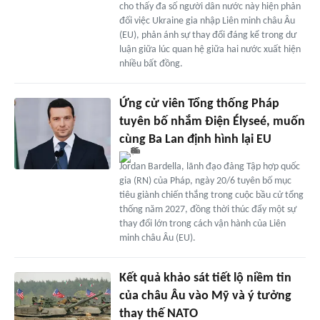
cho thấy đa số người dân nước này hiện phản
đối việc Ukraine gia nhập Liên minh châu Âu
(EU), phản ánh sự thay đổi đáng kể trong dư
luận giữa lúc quan hệ giữa hai nước xuất hiện
nhiều bất đồng.
Ứng cử viên Tổng thống Pháp
tuyên bố nhắm Điện Élyseé, muốn
cùng Ba Lan định hình lại EU
Jordan Bardella, lãnh đạo đảng Tập hợp quốc
gia (RN) của Pháp, ngày 20/6 tuyên bố mục
tiêu giành chiến thắng trong cuộc bầu cử tổng
thống năm 2027, đồng thời thúc đẩy một sự
thay đổi lớn trong cách vận hành của Liên
minh châu Âu (EU).
Kết quả khảo sát tiết lộ niềm tin
của châu Âu vào Mỹ và ý tưởng
thay thế NATO