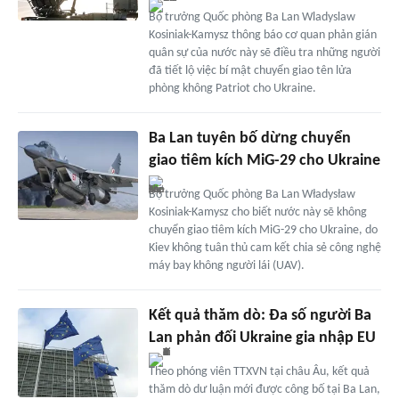
Bộ trưởng Quốc phòng Ba Lan Wladyslaw
Kosiniak-Kamysz thông báo cơ quan phản gián
quân sự của nước này sẽ điều tra những người
đã tiết lộ việc bí mật chuyển giao tên lửa
phòng không Patriot cho Ukraine.
Ba Lan tuyên bố dừng chuyển
giao tiêm kích MiG-29 cho Ukraine
Bộ trưởng Quốc phòng Ba Lan Władysław
Kosiniak-Kamysz cho biết nước này sẽ không
chuyển giao tiêm kích MiG-29 cho Ukraine, do
Kiev không tuân thủ cam kết chia sẻ công nghệ
máy bay không người lái (UAV).
Kết quả thăm dò: Đa số người Ba
Lan phản đối Ukraine gia nhập EU
Theo phóng viên TTXVN tại châu Âu, kết quả
thăm dò dư luận mới được công bố tại Ba Lan,