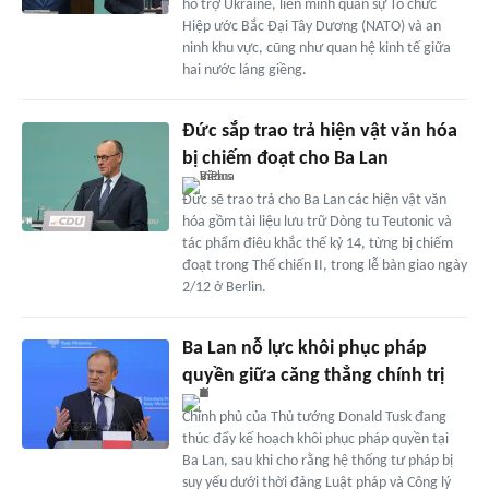
hỗ trợ Ukraine, liên minh quân sự Tổ chức
Hiệp ước Bắc Đại Tây Dương (NATO) và an
ninh khu vực, cũng như quan hệ kinh tế giữa
hai nước láng giềng.
Đức sắp trao trả hiện vật văn hóa
bị chiếm đoạt cho Ba Lan
Đức sẽ trao trả cho Ba Lan các hiện vật văn
hóa gồm tài liệu lưu trữ Dòng tu Teutonic và
tác phẩm điêu khắc thế kỷ 14, từng bị chiếm
đoạt trong Thế chiến II, trong lễ bàn giao ngày
2/12 ở Berlin.
Ba Lan nỗ lực khôi phục pháp
quyền giữa căng thẳng chính trị
Chính phủ của Thủ tướng Donald Tusk đang
thúc đẩy kế hoạch khôi phục pháp quyền tại
Ba Lan, sau khi cho rằng hệ thống tư pháp bị
suy yếu dưới thời đảng Luật pháp và Công lý