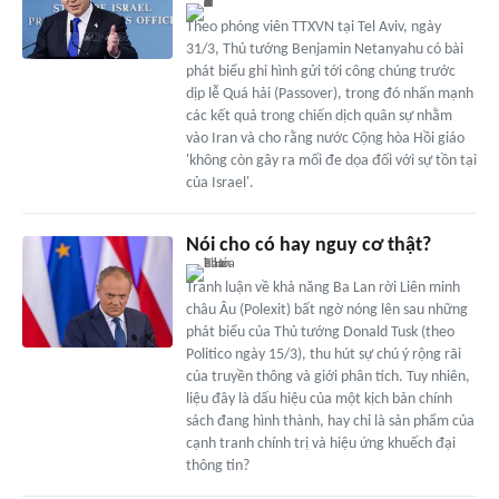
Theo phóng viên TTXVN tại Tel Aviv, ngày
31/3, Thủ tướng Benjamin Netanyahu có bài
phát biểu ghi hình gửi tới công chúng trước
dịp lễ Quá hải (Passover), trong đó nhấn mạnh
các kết quả trong chiến dịch quân sự nhằm
vào Iran và cho rằng nước Cộng hòa Hồi giáo
'không còn gây ra mối đe dọa đối với sự tồn tại
của Israel'.
Nói cho có hay nguy cơ thật?
Tranh luận về khả năng Ba Lan rời Liên minh
châu Âu (Polexit) bất ngờ nóng lên sau những
phát biểu của Thủ tướng Donald Tusk (theo
Politico ngày 15/3), thu hút sự chú ý rộng rãi
của truyền thông và giới phân tích. Tuy nhiên,
liệu đây là dấu hiệu của một kịch bản chính
sách đang hình thành, hay chỉ là sản phẩm của
cạnh tranh chính trị và hiệu ứng khuếch đại
thông tin?