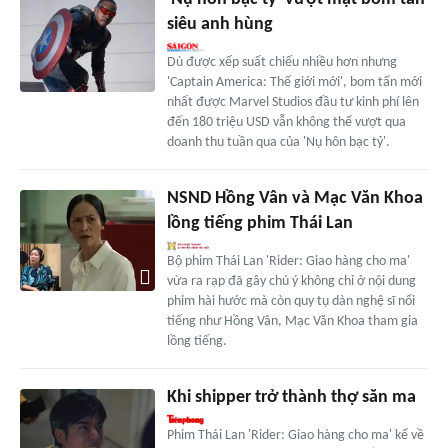
siêu anh hùng
Dù được xếp suất chiếu nhiều hơn nhưng
'Captain America: Thế giới mới', bom tấn mới
nhất được Marvel Studios đầu tư kinh phí lên
đến 180 triệu USD vẫn không thể vượt qua
doanh thu tuần qua của 'Nụ hôn bạc tỷ'.
NSND Hồng Vân và Mạc Văn Khoa
lồng tiếng phim Thái Lan
Bộ phim Thái Lan 'Rider: Giao hàng cho ma'
vừa ra rạp đã gây chú ý không chỉ ở nội dung
phim hài hước mà còn quy tụ dàn nghệ sĩ nổi
tiếng như Hồng Vân, Mạc Văn Khoa tham gia
lồng tiếng.
Khi shipper trở thành thợ săn ma
Phim Thái Lan 'Rider: Giao hàng cho ma' kể về