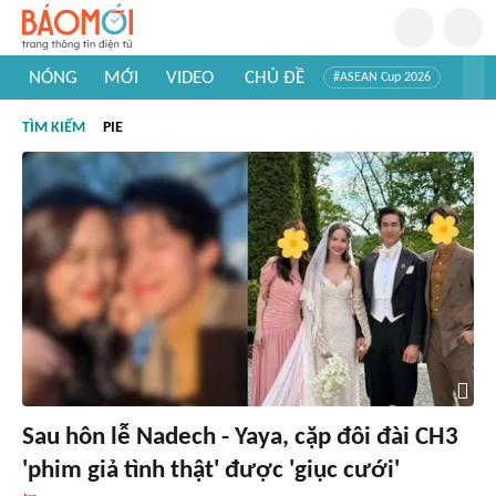
NÓNG
MỚI
VIDEO
CHỦ ĐỀ
#ASEAN Cup 2026
#Trí tuệ nhân tạo
#Mỹ - Iran
#Khám phá Việt Nam
TÌM KIẾM
PIE
#Khám phá thế giới
Sau hôn lễ Nadech - Yaya, cặp đôi đài CH3
'phim giả tình thật' được 'giục cưới'