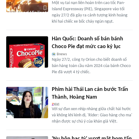
Một vụ tai nạn liên hoàn trên cao tốc Pan-
Island Expressway (PIE), Singapore vào tối
ngày 27/2 đã gây ra cảnh tượng kinh hoàng
khi hai chiếc xe bốc cháy ngùn ngụt.
Hàn Quốc: Doanh số bán bánh
Choco Pie đạt mức cao kỷ lục
Bnews
Ngày 27/2, công ty Orion cho biết doanh số
bán hàng toàn cầu năm 2024 của bánh Choco
Pie đã vượt 4 tỷ chiếc.
Phim hài Thái Lan cản bước Trấn
Thành, Hoàng Nam
Với sự đan xen nhịp nhàng giữa chất hài hước
và không khí kinh dị, 'Rider: Giao hàng cho ma'
nhận được sự chú ý của khán giả Việt.
'Nụ hôn bạc tỷ' vượt mặt bom tấn