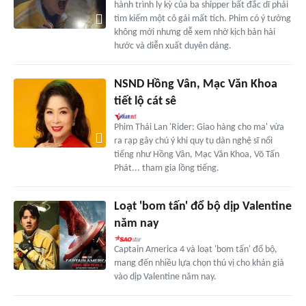
hành trình ly kỳ của ba shipper bất đắc dĩ phải
tìm kiếm một cô gái mất tích. Phim có ý tưởng
không mới nhưng dễ xem nhờ kịch bản hài
hước và diễn xuất duyên dáng.
NSND Hồng Vân, Mạc Văn Khoa
tiết lộ cát sê
Phim Thái Lan 'Rider: Giao hàng cho ma' vừa
ra rạp gây chú ý khi quy tụ dàn nghệ sĩ nổi
tiếng như Hồng Vân, Mạc Văn Khoa, Võ Tấn
Phát... tham gia lồng tiếng.
Loạt 'bom tấn' đổ bộ dịp Valentine
năm nay
Captain America 4 và loạt 'bom tấn' đổ bộ,
mang đến nhiều lựa chọn thú vị cho khán giả
vào dịp Valentine năm nay.