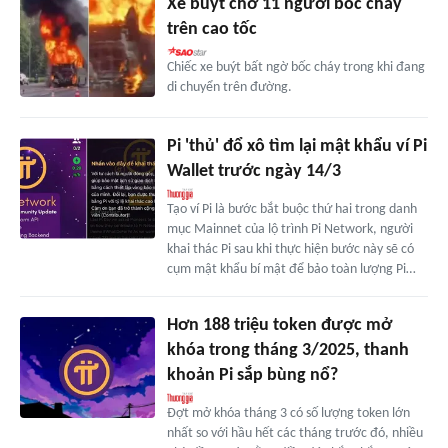
Xe buýt chở 11 người bốc cháy
trên cao tốc
Chiếc xe buýt bất ngờ bốc cháy trong khi đang
di chuyển trên đường.
Pi 'thủ' đổ xô tìm lại mật khẩu ví Pi
Wallet trước ngày 14/3
Tạo ví Pi là bước bắt buộc thứ hai trong danh
mục Mainnet của lộ trình Pi Network, người
khai thác Pi sau khi thực hiện bước này sẽ có
cụm mật khẩu bí mật để bảo toàn lượng Pi…
Hơn 188 triệu token được mở
khóa trong tháng 3/2025, thanh
khoản Pi sắp bùng nổ?
Đợt mở khóa tháng 3 có số lượng token lớn
nhất so với hầu hết các tháng trước đó, nhiều