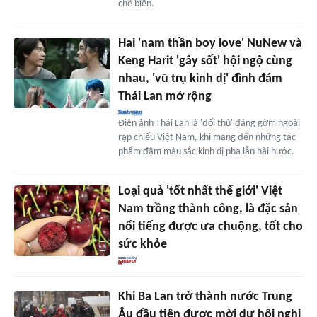
chế biến.
Hai 'nam thần boy love' NuNew và
Keng Harit 'gây sốt' hội ngộ cùng
nhau, 'vũ trụ kinh dị' đình đám
Thái Lan mở rộng
Điện ảnh Thái Lan là 'đối thủ' đáng gờm ngoài
rạp chiếu Việt Nam, khi mang đến những tác
phẩm đậm màu sắc kinh dị pha lẫn hài hước.
Loại quả 'tốt nhất thế giới' Việt
Nam trồng thành công, là đặc sản
nổi tiếng được ưa chuộng, tốt cho
sức khỏe
Khi Ba Lan trở thành nước Trung
Âu đầu tiên được mời dự hội nghị