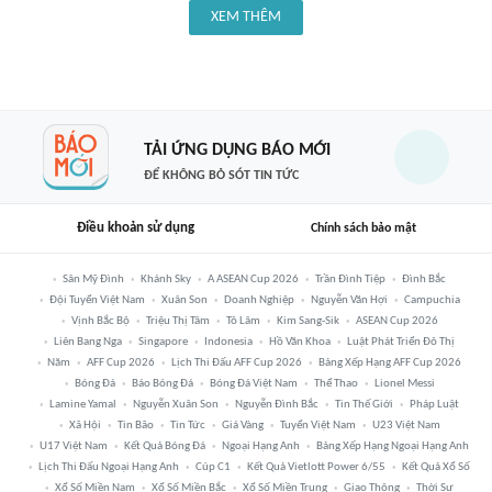
XEM THÊM
TẢI ỨNG DỤNG BÁO MỚI
ĐỂ KHÔNG BỎ SÓT TIN TỨC
Điều khoản sử dụng
Chính sách bảo mật
Sân Mỹ Đình
Khánh Sky
A ASEAN Cup 2026
Trần Đình Tiệp
Đình Bắc
Đội Tuyển Việt Nam
Xuân Son
Doanh Nghiệp
Nguyễn Văn Hợi
Campuchia
Vịnh Bắc Bộ
Triệu Thị Tâm
Tô Lâm
Kim Sang-Sik
ASEAN Cup 2026
Liên Bang Nga
Singapore
Indonesia
Hồ Văn Khoa
Luật Phát Triển Đô Thị
Năm
AFF Cup 2026
Lịch Thi Đấu AFF Cup 2026
Bảng Xếp Hạng AFF Cup 2026
Bóng Đá
Báo Bóng Đá
Bóng Đá Việt Nam
Thể Thao
Lionel Messi
Lamine Yamal
Nguyễn Xuân Son
Nguyễn Đình Bắc
Tin Thế Giới
Pháp Luật
Xã Hội
Tin Bão
Tin Tức
Giá Vàng
Tuyển Việt Nam
U23 Việt Nam
U17 Việt Nam
Kết Quả Bóng Đá
Ngoại Hạng Anh
Bảng Xếp Hạng Ngoại Hạng Anh
Lịch Thi Đấu Ngoại Hạng Anh
Cúp C1
Kết Quả Vietlott Power 6/55
Kết Quả Xổ Số
Xổ Số Miền Nam
Xổ Số Miền Bắc
Xổ Số Miền Trung
Giao Thông
Thời Sự