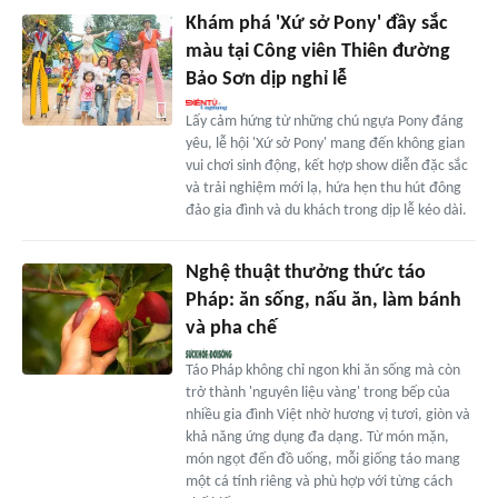
Khám phá 'Xứ sở Pony' đầy sắc
màu tại Công viên Thiên đường
Bảo Sơn dịp nghỉ lễ
Lấy cảm hứng từ những chú ngựa Pony đáng
yêu, lễ hội 'Xứ sở Pony' mang đến không gian
vui chơi sinh động, kết hợp show diễn đặc sắc
và trải nghiệm mới lạ, hứa hẹn thu hút đông
đảo gia đình và du khách trong dịp lễ kéo dài.
Nghệ thuật thưởng thức táo
Pháp: ăn sống, nấu ăn, làm bánh
và pha chế
Táo Pháp không chỉ ngon khi ăn sống mà còn
trở thành 'nguyên liệu vàng' trong bếp của
nhiều gia đình Việt nhờ hương vị tươi, giòn và
khả năng ứng dụng đa dạng. Từ món mặn,
món ngọt đến đồ uống, mỗi giống táo mang
một cá tính riêng và phù hợp với từng cách