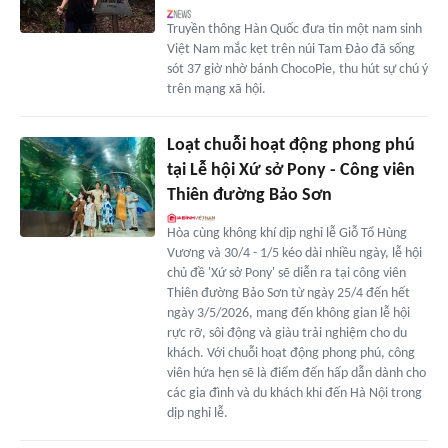
Truyền thông Hàn Quốc đưa tin một nam sinh
Việt Nam mắc kẹt trên núi Tam Đảo đã sống
sót 37 giờ nhờ bánh ChocoPie, thu hút sự chú ý
trên mạng xã hội.
Loạt chuỗi hoạt động phong phú
tại Lễ hội Xứ sở Pony - Công viên
Thiên đường Bảo Sơn
Hòa cùng không khí dịp nghỉ lễ Giỗ Tổ Hùng
Vương và 30/4 - 1/5 kéo dài nhiều ngày, lễ hội
chủ đề 'Xứ sở Pony' sẽ diễn ra tại công viên
Thiên đường Bảo Sơn từ ngày 25/4 đến hết
ngày 3/5/2026, mang đến không gian lễ hội
rực rỡ, sôi động và giàu trải nghiệm cho du
khách. Với chuỗi hoạt động phong phú, công
viên hứa hẹn sẽ là điểm đến hấp dẫn dành cho
các gia đình và du khách khi đến Hà Nội trong
dịp nghỉ lễ.