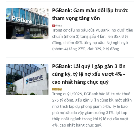
PGBank: Gam màu đối lập trước
tham vọng tăng vốn
Trong cơ cấu nợ xấu của PGBank, nợ dưới tiêu
chuẩn (nhóm 3) tăng gấp 4 lần, lên 857,8 tỷ
đồng, chiếm 48% tổng nợ xấu. Nợ nghi ngờ
(nhóm 4) tăng 27%, đạt 329,9 tỷ đồng.
PGBank: Lãi quý I gấp gần 3 lần
cùng kỳ, tỷ lệ nợ xấu vượt 4% -
cao nhất hàng chục quý
Trong quý I/2026, PGBank báo lãi trước thuế
275 tỷ đồng, gấp gần 3 lần cùng kỳ, một phần
nhờ trích lập dự phòng giảm 54%. Tỷ lệ bao
phủ nợ xấu do vậy giảm xuống 31%, lọt top
thấp nhất ngành trong khi tỷ lệ nợ xấu vượt
4%, cao nhất hàng chục quý.