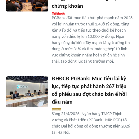
chứng khoán
PGBank đặt mục tiêu bứt phá mạnh năm 2026
với lợi nhuận trước thuế 1.438 tỷ đồng, tăng
gần gấp đôi và tiếp tục theo đuổi kế hoạch
nâng vốn điều lệ lên 10.000 tỷ đồng. Ngân
hàng cũng dự kiến đẩy mạnh tăng trưởng tín
dụng ở mức 31% và tìm 'mảnh ghép' từ lĩnh
vực chứng khoán nhằm hoàn thiện hệ sinh
thái, tạo động lực tăng trưởng mới.
ĐHĐCĐ PGBank: Mục tiêu lãi kỷ
lục, tiếp tục phát hành 267 triệu
cổ phiếu sau đợt chào bán ế hồi
đầu năm
Sáng 21/4/2026, Ngân hàng TMCP Thịnh
vượng và Phát triển (PGBank - Mã: PGB) tổ
chức Đại hội đồng cổ đông thường niên 2026
tại Hà Nội.