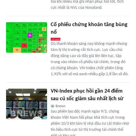
hoi khi nhiều mã ghi nhận phục hồi tốt, tích
cực nhất là NVL của Novaland.
Cổ phiếu chứng khoán tăng bùng
nổ
Dù thanh khoản sáng nay không mạnh nhưng
tâm lý thị trường rất tích cực. Lực cầu chủ
động dâng cao và đẩy giá lên liên tục, tập
trung vào nhóm cổ phiếu tài chính, trong đó
có chứng khoán. VN-Index chốt phiên tăng
1,92% với số mã xanh nhiều gấp 2,8 lần số đỏ.
VN-Index phục hồi gần 24 điểm
sau cú sốc giảm sâu nhất lịch sử
Bnews
Sau phiên lao dốc mạnh ngày 9/3, chứng
khoán Việt Nam hồi phục khá tích cực trong
phiên 10/3 khi tâm lý nhà đầu tư cải thiện nhờ
tín hiệu tích cực từ thị trường tài chính thế
giới và khu vực.