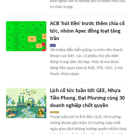
khối ngoại vẫn là những yếu tố khiến nhà đầu
tư thận trọng.
ACB 'hút tiền' trước thềm chia cổ
tức, nhóm Apec đồng loạt tăng
trần
VN-Index diễn biễn giằng co trên nền thanh
khoản cạn kiệt, các cổ phiếu chủ yếu biến
động trong biên độ hẹp. Một số mã được
dòng tiền quan tâm là ACB, STB, LDG, 3 mã
thuộc nhóm Apec.
Lịch cổ tức tuần tới: GEE, Nhựa
Tiền Phong, Đạt Phương cùng 30
doanh nghiệp chốt quyền
Trong tuần tới từ 8/6 đến 12/6, thị trường
chứng khoán ghi nhận 33 trường hợp chốt
ngày giao dịch không hưởng quyền nhằm thực