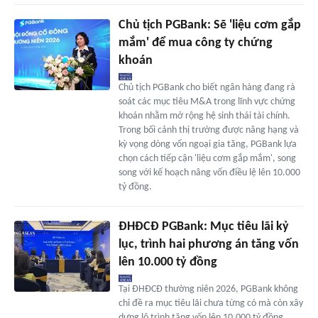
Chủ tịch PGBank: Sẽ 'liệu cơm gắp
mắm' để mua công ty chứng
khoán
Chủ tịch PGBank cho biết ngân hàng đang rà
soát các mục tiêu M&A trong lĩnh vực chứng
khoán nhằm mở rộng hệ sinh thái tài chính.
Trong bối cảnh thị trường được nâng hạng và
kỳ vọng dòng vốn ngoại gia tăng, PGBank lựa
chọn cách tiếp cận 'liệu cơm gắp mắm', song
song với kế hoạch nâng vốn điều lệ lên 10.000
tỷ đồng.
ĐHĐCĐ PGBank: Mục tiêu lãi kỷ
lục, trình hai phương án tăng vốn
lên 10.000 tỷ đồng
Tại ĐHĐCĐ thường niên 2026, PGBank không
chỉ đề ra mục tiêu lãi chưa từng có mà còn xây
dựng lộ trình tăng vốn lên 10.000 tỷ đồng