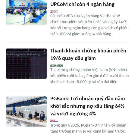
UPCoM chỉ còn 4 ngân hàng
Cổ phiếu VBB của Ngân hàng VietBank sẽ
chính thức niêm yết trên HoSE vào ngày 14/7,
kéo số lượng ngân hàng còn giao dịch cổ phiếu
trên UPCoM giảm xuống 4 nhà băng .
Thanh khoản chứng khoán phiên
19/6 quay đầu giảm
Thị trường chứng khoán Việt Nam (VN-Index)
kết phiên cuối tuần giảm gần 6 điểm với thanh
khoản chỉ hơn 18.000 tỷ tại sàn đại diện.
PGBank: Lợi nhuận quý đầu năm
khởi sắc nhưng nợ xấu tăng 64%
và vượt ngưỡng 4%
Trong quý I/2026, PGBank ghi nhận lợi nhuận
tăng trưởng mạnh so với cùng kỳ năm trước.