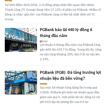
Tại thời điểm 30/6/2026, 3 cổ đông pháp nhân liên quan đến nhóm
Thành Công (TC Group) đang nắm 27,12% cổ phần tại PGBank. Nhiều cổ
đông cá nhân 'gần lớn' của PGBank cũng có liên hệ nhất định với TC
Group.
PGBank báo lãi 440 tỷ đồng 6
tháng đầu năm
Lợi nhuận 6 tháng đầu năm của PGBank tăng
gần 66% lên 439,7 tỷ đồng. Trong khi đó, tổng
nợ xấu tăng khoảng 30%, kéo tỉ lệ nợ xấu lên
2,93%.
PGBank (PGB): Đà tăng trưởng lợi
nhuận liệu đã bền vững?
Sau mức lợi nhuận tăng bằng lần trong quý
I/2026, PGBank ghi nhận lợi nhuận quay đầu
giảm vào quý II, một phần do tác động từ chi
phí trích lập dự phòng lên cao trở lại.