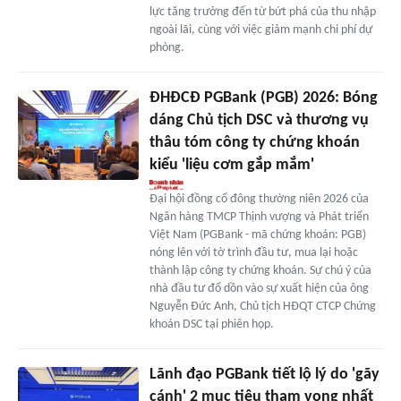
lực tăng trưởng đến từ bứt phá của thu nhập
ngoài lãi, cùng với việc giảm mạnh chi phí dự
phòng.
ĐHĐCĐ PGBank (PGB) 2026: Bóng
dáng Chủ tịch DSC và thương vụ
thâu tóm công ty chứng khoán
kiểu 'liệu cơm gắp mắm'
Đại hội đồng cổ đông thường niên 2026 của
Ngân hàng TMCP Thịnh vượng và Phát triển
Việt Nam (PGBank - mã chứng khoán: PGB)
nóng lên với tờ trình đầu tư, mua lại hoặc
thành lập công ty chứng khoán. Sự chú ý của
nhà đầu tư đổ dồn vào sự xuất hiện của ông
Nguyễn Đức Anh, Chủ tịch HĐQT CTCP Chứng
khoán DSC tại phiên họp.
Lãnh đạo PGBank tiết lộ lý do 'gãy
cánh' 2 mục tiêu tham vọng nhất