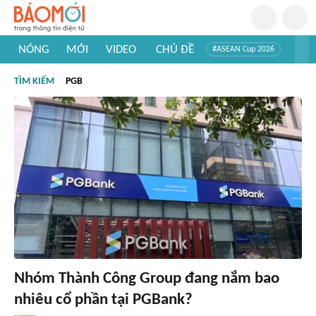
NÓNG
MỚI
VIDEO
CHỦ ĐỀ
#ASEAN Cup 2026
#Trí tuệ nhân tạo
#Mỹ - Iran
#Khám phá Việt Nam
TÌM KIẾM
PGB
#Khám phá thế giới
Nhóm Thành Công Group đang nắm bao
nhiêu cổ phần tại PGBank?