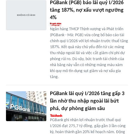
PGBank (PGB) báo lãi quý I/2026
tăng 187%, nợ xấu vượt ngưỡng
4%
Ngân hàng TMCP Thịnh vượng và Phát triển
(PGBank - Mã: PGB) vừa công bố báo cáo tài
chính quý I/2026 với lợi nhuận trước thuế tăng
187%. Kết quả này chủ yếu đến từ các mảng
thu nhập ngoài lãi và việc cắt giảm chi phí dự
phòng rủi ro. Dù vậy, bức tranh tài chính của
nhà băng này vẫn có những mảng màu xám
khi quy mô tín dụng sụt giảm và nợ xấu gia
tăng.
PGBank lãi quý I/2026 tăng gấp 3
lần nhờ thu nhập ngoài lãi bứt
phá, dự phòng giảm sâu
PGBank ghi nhận lợi nhuận trước thuế quý
I/2026 đạt 275,7 tỷ đồng, gấp gần 3 lần cùng
kỳ, hoàn thành gần 20% kế hoạch năm. Động