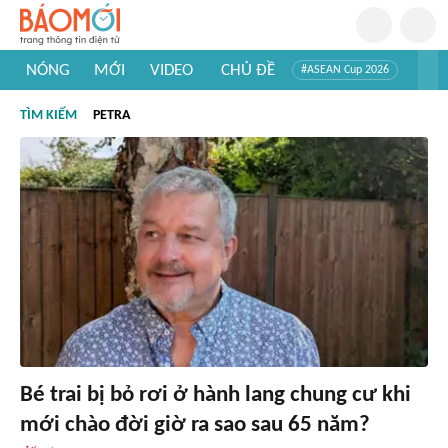
NÓNG
MỚI
VIDEO
CHỦ ĐỀ
#ASEAN Cup 2026
#Trí tuệ nhân tạo
#Mỹ - Iran
#Khám phá Việt Nam
TÌM KIẾM
PETRA
#Khám phá thế giới
Bé trai bị bỏ rơi ở hành lang chung cư khi
mới chào đời giờ ra sao sau 65 năm?