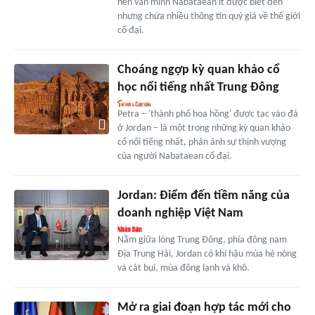
nền văn minh Nabataean ít được biết đến
nhưng chứa nhiều thông tin quý giá về thế giới
cổ đại.
Choáng ngợp kỳ quan khảo cổ
học nổi tiếng nhất Trung Đông
Petra – 'thành phố hoa hồng' được tạc vào đá
ở Jordan – là một trong những kỳ quan khảo
cổ nổi tiếng nhất, phản ánh sự thịnh vượng
của người Nabataean cổ đại.
Jordan: Điểm đến tiềm năng của
doanh nghiệp Việt Nam
Nằm giữa lòng Trung Đông, phía đông nam
Địa Trung Hải, Jordan có khí hậu mùa hè nóng
và cát bụi, mùa đông lạnh và khô.
Mở ra giai đoạn hợp tác mới cho