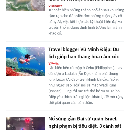
Từ phát hiện những thành phố ẩn sau khu rừng
rậm rạp cho đến việc đọc những cuộn giấy cổ
bằng AI, việc kết hợp các kỹ thuật hiện đại và
truyền thống đang định hình tương lai ngành
khảo cổ.
Travel blogger Vũ Minh Điệp: Du
lịch giúp bạn thăng hoa cảm xúc
Lặn biển bên cá mập ở Cebu (Philippines), bay
dù lượn ở Ladakh (Ấn Độ), khám phá thung
lũng Luxor (Ai Cập) trên khinh khí cầu, 'sống
như người sao Hỏa' nơi sa mạc Wadi Rum
(Jordan)… - người mẹ trẻ thế hệ 9X Vũ Minh
Điệp yêu thích trải nghiệm khác lạ để mở rộng
thế giới quan của bản thân.
Nổ súng gần Đại sứ quán Israel,
nghi phạm bị tiêu diệt, 3 cảnh sát