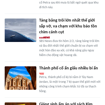
cổ Petra sau khi mưa lũ bất ngờ quét qua khu
di tích này.
Tảng băng trôi lớn nhất thế giới
sắp vỡ, va chạm với khu bảo tồn
chim cánh cụt
SBS News đưa tin hôm 2/2, tảng băng trôi lớn
và lâu đời nhất thế giới chuẩn bị va chạm với
một hòn đảo xa xôi, có khả năng gây nguy
hiểm cho động vật hoang dã.
Thành phố cổ ẩn giấu nhiều bí ẩn
Petra, thành phố cổ kỳ bí nằm ở Tây Nam
Jordan, là một trong 7 kỳ quan thế giới mới với
những công trình chạm khắc từ đá sa thạch
hồng.
Giáng sinh ấm áp với sách Kim