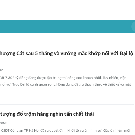
Thượng Cát sau 5 tháng và vướng mắc khớp nối với Đại lộ
uan
t 7.302 tỷ đồng đang được tập trung thi công cọc khoan nhồi. Tuy nhiên, việc
nối với Trục Đại lộ cảnh quan sông Hồng đang đặt ra thách thức về thiết kế và mặt
 tượng đổ trộm hàng nghìn tấn chất thải
 quan
 CSĐT Công an TP Hà Nội đã ra quyết định khởi tố vụ án hình sự 'Gây ô nhiễm môi