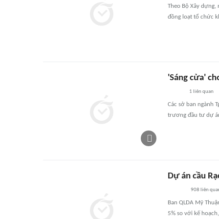
Theo Bộ Xây dựng, n
đồng loạt tổ chức k
'Sáng cửa' c
1
liên quan
Các sở ban ngành T
trương đầu tư dự á
Dự án cầu Rạ
908
liên qua
Ban QLDA Mỹ Thuận 
5% so với kế hoạch,