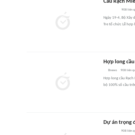
Cầu Rạch Miễ
908
liên 
Ngày 19-4, Bộ Xây 
Tre tổ chức Lễ hợp 
Hợp long cầu
Bnews
908
liên q
Hợp long cầu Rạch 
bộ 100% số cầu trên
Dự án trọng 
908
liên 