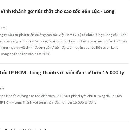
Bình Khánh gỡ nút thắt cho cao tốc Bến Lức - Long
 quan
g ty Đầu tư phát triển đường cao tốc Việt Nam (VEC) tổ chức lễ hợp long cầu Bình
ầu dây văng hiện đại vượt sông Soài Rạp, nối huyện Nhà Bè với huyện Cần Giờ. Đây
hạng mục quyết định 'đường găng' tiến độ toàn tuyến cao tốc Bến Lức - Long
ỳ vọng hoàn thành vào năm 2026.
tốc TP HCM - Long Thành với vốn đầu tư hơn 16.000 tỷ
uan
ư phát triển đường cao tốc Việt Nam (VEC) vừa phê duyệt chủ trương đầu tư mở
 TP HCM - Long Thành với tổng mức đầu tư hơn 16.386 tỷ đồng.