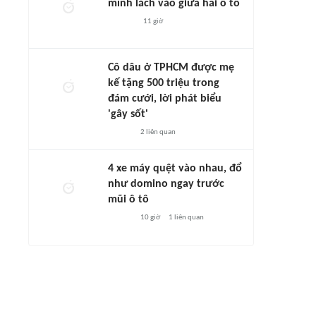
mình lách vào giữa hai ô tô
11 giờ
Cô dâu ở TPHCM được mẹ
kế tặng 500 triệu trong
đám cưới, lời phát biểu
'gây sốt'
2
liên quan
4 xe máy quệt vào nhau, đổ
như domino ngay trước
mũi ô tô
10 giờ
1
liên quan