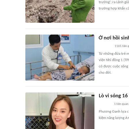
trường'; ra Lệnh gi
trường hợp khẩn cấp
Ở nơi hồi si
1165
liên 
Từ những đứa trẻ ma
viện Nhi đồng 1 (TP
có được cuộc sống
cho đời.
Lò vi sóng 1
1
liên quan
Phương Oanh lựa ch
kiệm năng lượng A+