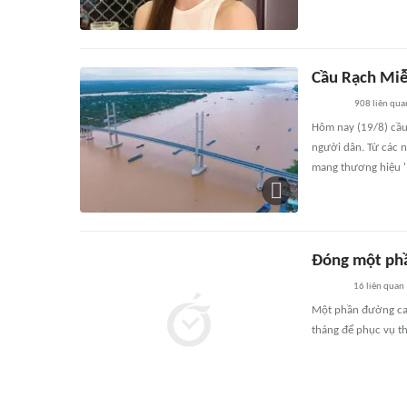
Cầu Rạch Miễ
908
liên qua
Hôm nay (19/8) cầu
người dân. Từ các 
mang thương hiệu '
Đóng một phầ
16
liên quan
Một phần đường cao
tháng để phục vụ th