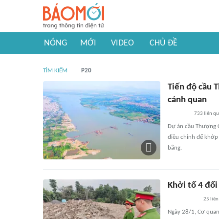
NÓNG
MỚI
VIDEO
CHỦ ĐỀ
TÌM KIẾM
P20
Tiến độ cầu 
cảnh quan
733
liên q
Dự án cầu Thượng Cá
điều chỉnh để khớp 
bằng.
Khởi tố 4 đối
25
liên
Ngày 28/1, Cơ quan