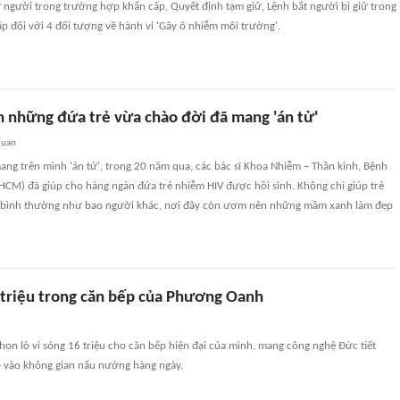
ữ người trong trường hợp khẩn cấp, Quyết định tạm giữ, Lệnh bắt người bị giữ trong
 đối với 4 đối tượng về hành vi 'Gây ô nhiễm môi trường'.
nh những đứa trẻ vừa chào đời đã mang 'án tử'
quan
ng trên mình 'án tử', trong 20 năm qua, các bác sĩ Khoa Nhiễm – Thần kinh, Bệnh
HCM) đã giúp cho hàng ngàn đứa trẻ nhiễm HIV được hồi sinh. Không chỉ giúp trẻ
 bình thường như bao người khác, nơi đây còn ươm nên những mầm xanh làm đẹp
6 triệu trong căn bếp của Phương Oanh
ọn lò vi sóng 16 triệu cho căn bếp hiện đại của mình, mang công nghệ Đức tiết
 vào không gian nấu nướng hàng ngày.