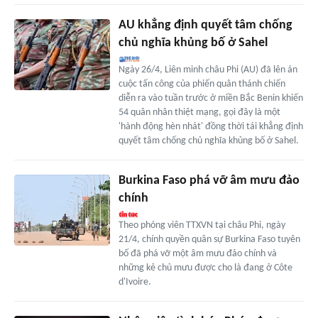
AU khẳng định quyết tâm chống
chủ nghĩa khủng bố ở Sahel
Ngày 26/4, Liên minh châu Phi (AU) đã lên án
cuộc tấn công của phiến quân thánh chiến
diễn ra vào tuần trước ở miền Bắc Benin khiến
54 quân nhân thiệt mạng, gọi đây là một
'hành động hèn nhát' đồng thời tái khẳng định
quyết tâm chống chủ nghĩa khủng bố ở Sahel.
Burkina Faso phá vỡ âm mưu đảo
chính
Theo phóng viên TTXVN tại châu Phi, ngày
21/4, chính quyền quân sự Burkina Faso tuyên
bố đã phá vỡ một âm mưu đảo chính và
những kẻ chủ mưu được cho là đang ở Côte
d'Ivoire.