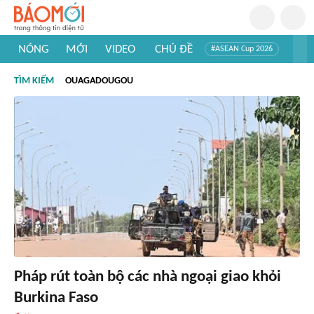
NÓNG
MỚI
VIDEO
CHỦ ĐỀ
#ASEAN Cup 2026
#Trí tuệ nhân tạo
#Mỹ - Iran
#Khám phá Việt Nam
TÌM KIẾM
OUAGADOUGOU
#Khám phá thế giới
Pháp rút toàn bộ các nhà ngoại giao khỏi
Burkina Faso