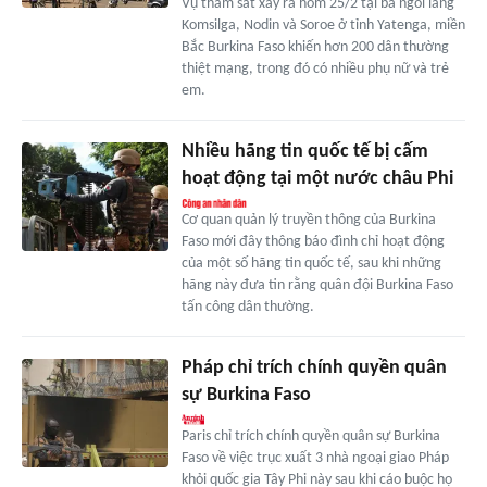
Vụ thảm sát xảy ra hôm 25/2 tại ba ngôi làng
Komsilga, Nodin và Soroe ở tỉnh Yatenga, miền
Bắc Burkina Faso khiến hơn 200 dân thường
thiệt mạng, trong đó có nhiều phụ nữ và trẻ
em.
Nhiều hãng tin quốc tế bị cấm
hoạt động tại một nước châu Phi
Cơ quan quản lý truyền thông của Burkina
Faso mới đây thông báo đình chỉ hoạt động
của một số hãng tin quốc tế, sau khi những
hãng này đưa tin rằng quân đội Burkina Faso
tấn công dân thường.
Pháp chỉ trích chính quyền quân
sự Burkina Faso
Paris chỉ trích chính quyền quân sự Burkina
Faso về việc trục xuất 3 nhà ngoại giao Pháp
khỏi quốc gia Tây Phi này sau khi cáo buộc họ