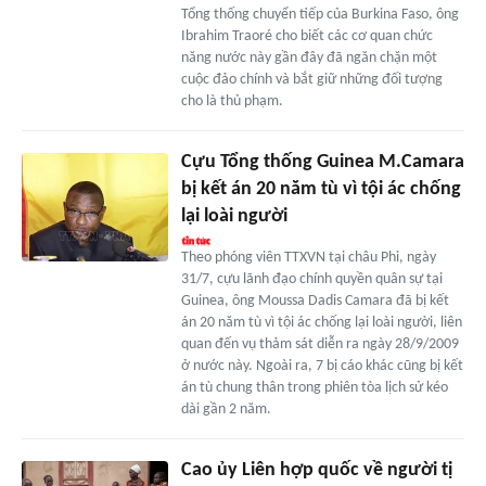
Tổng thống chuyển tiếp của Burkina Faso, ông
Ibrahim Traoré cho biết các cơ quan chức
năng nước này gần đây đã ngăn chặn một
cuộc đảo chính và bắt giữ những đối tượng
cho là thủ phạm.
Cựu Tổng thống Guinea M.Camara
bị kết án 20 năm tù vì tội ác chống
lại loài người
Theo phóng viên TTXVN tại châu Phi, ngày
31/7, cựu lãnh đạo chính quyền quân sự tại
Guinea, ông Moussa Dadis Camara đã bị kết
án 20 năm tù vì tội ác chống lại loài người, liên
quan đến vụ thảm sát diễn ra ngày 28/9/2009
ở nước này. Ngoài ra, 7 bị cáo khác cũng bị kết
án tù chung thân trong phiên tòa lịch sử kéo
dài gần 2 năm.
Cao ủy Liên hợp quốc về người tị