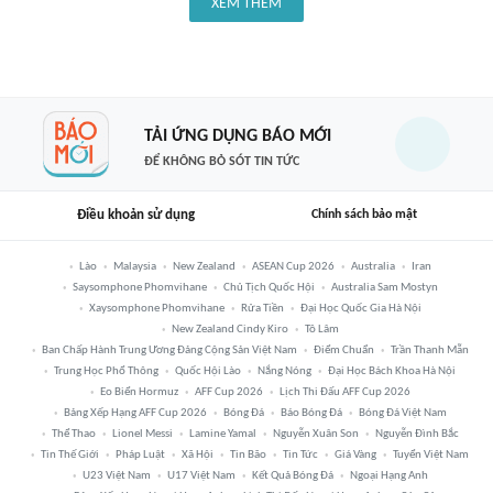
XEM THÊM
TẢI ỨNG DỤNG BÁO MỚI
ĐỂ KHÔNG BỎ SÓT TIN TỨC
Điều khoản sử dụng
Chính sách bảo mật
Lào
Malaysia
New Zealand
ASEAN Cup 2026
Australia
Iran
Saysomphone Phomvihane
Chủ Tịch Quốc Hội
Australia Sam Mostyn
Xaysomphone Phomvihane
Rửa Tiền
Đại Học Quốc Gia Hà Nội
New Zealand Cindy Kiro
Tô Lâm
Ban Chấp Hành Trung Ương Đảng Cộng Sản Việt Nam
Điểm Chuẩn
Trần Thanh Mẫn
Trung Học Phổ Thông
Quốc Hội Lào
Nắng Nóng
Đại Học Bách Khoa Hà Nội
Eo Biển Hormuz
AFF Cup 2026
Lịch Thi Đấu AFF Cup 2026
Bảng Xếp Hạng AFF Cup 2026
Bóng Đá
Báo Bóng Đá
Bóng Đá Việt Nam
Thể Thao
Lionel Messi
Lamine Yamal
Nguyễn Xuân Son
Nguyễn Đình Bắc
Tin Thế Giới
Pháp Luật
Xã Hội
Tin Bão
Tin Tức
Giá Vàng
Tuyển Việt Nam
U23 Việt Nam
U17 Việt Nam
Kết Quả Bóng Đá
Ngoại Hạng Anh