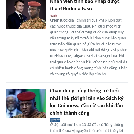
Nhân viên tình báo Pháp được
thả ở Burkina Faso
Chiến lược địa - chính trị của Pháp luôn đặt
các nước thuộc địa Châu Phi cũ ở một vị trí
quan trọng. Vị thế cường quốc của Pháp suy
yếu trong mấy năm trở lại đây cũng liên quan
trực tiếp đến quan hệ giữa họ và các nước
này. Các quốc gia Châu Phi nói tiếng Pháp như
Burkina Faso, Niger, Chad và Senegal sau khi
trải qua đảo chính và bầu cử chính phủ mới đã
có nhiều hành động mang tính 'hất cẳng' Pháp
và chứng tỏ quyền độc lập của họ.
Chân dung Tổng thống trẻ tuổi
nhất thế giới ghi tên vào Sách kỷ
lục Guinness, đắc cử sau khi đảo
chính thành công
Ở độ tuổi mới hơn 30 đã đắc cử Tổng thống,
thân thế của vị nguyên thủ trẻ nhất thế giới