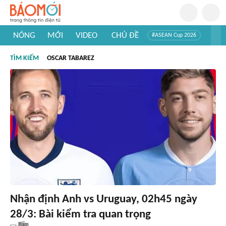
NÓNG
MỚI
VIDEO
CHỦ ĐỀ
#ASEAN Cup 2026
#Trí tuệ nhân tạo
#Mỹ - Iran
#Khám phá Việt Nam
TÌM KIẾM
OSCAR TABAREZ
#Khám phá thế giới
Nhận định Anh vs Uruguay, 02h45 ngày
28/3: Bài kiểm tra quan trọng