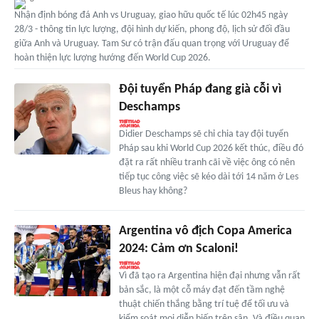
Nhận định bóng đá Anh vs Uruguay, giao hữu quốc tế lúc 02h45 ngày
28/3 - thông tin lực lượng, đội hình dự kiến, phong độ, lịch sử đối đầu
giữa Anh và Uruguay. Tam Sư có trận đấu quan trọng với Uruguay để
hoàn thiện lực lượng hướng đến World Cup 2026.
Đội tuyển Pháp đang già cỗi vì
Deschamps
Didier Deschamps sẽ chỉ chia tay đội tuyển
Pháp sau khi World Cup 2026 kết thúc, điều đó
đặt ra rất nhiều tranh cãi về việc ông có nên
tiếp tục công việc sẽ kéo dài tới 14 năm ở Les
Bleus hay không?
Argentina vô địch Copa America
2024: Cảm ơn Scaloni!
Vì đã tạo ra Argentina hiện đại nhưng vẫn rất
bản sắc, là một cỗ máy đạt đến tầm nghệ
thuật chiến thắng bằng trí tuệ để tối ưu và
kiểm soát mọi diễn biến trên sân. Và điều quan