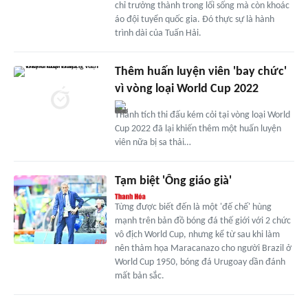
chỉ trưởng thành trong lối sống mà còn khoác
áo đội tuyển quốc gia. Đó thực sự là hành
trình dài của Tuấn Hải.
Thêm huấn luyện viên 'bay chức'
vì vòng loại World Cup 2022
Thành tích thi đấu kém cỏi tại vòng loại World
Cup 2022 đã lại khiến thêm một huấn luyện
viên nữa bị sa thải…
Tạm biệt 'Ông giáo già'
Từng được biết đến là một 'đế chế' hùng
mạnh trên bản đồ bóng đá thế giới với 2 chức
vô địch World Cup, nhưng kể từ sau khi làm
nên thảm họa Maracanazo cho người Brazil ở
World Cup 1950, bóng đá Urugoay dần đánh
mất bản sắc.