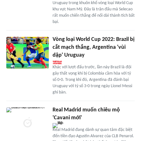
Uruguay trong khuôn khổ vòng loại World Cup
khu vực Nam Mỹ. Đây là trận đấu mà Selecao
rất muốn chiến thắng để nối dài thành tích bất
bại.
Vòng loại World Cup 2022: Brazil bị
cắt mạch thắng, Argentina 'vùi
dập' Uruguay
Khác với lượt đấu trước, lần này Brazil là đội
gây thất vọng khi bị Colombia cầm hòa với tỷ
số 0-0. Trong khi đó, Argentina đã đánh bại
Uruguay với tỷ số 3-0 trong ngày Lionel Messi
ghi bàn.
Real Madrid muốn chiêu mộ
'Cavani mới'
Real Madrid đang dành sự quan tâm đặc biệt
đến tiền đạo Agustin Alvarez của CLB Penarol.