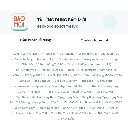
TẢI ỨNG DỤNG BÁO MỚI
ĐỂ KHÔNG BỎ SÓT TIN TỨC
Điều khoản sử dụng
Chính sách bảo mật
Luật Phát Triển Đô Thị
Logistic
Campuchia
Lê Minh Hưng
Luật Kiến Trúc
An Ninh Mạng
Tô Lâm
Iran
Sophon Zaram
Đường Vành Đai 5
Trump
ASEAN Cup 2026
Vùng Thủ Đô
Doanh Nghiệp
Indonesia
Mỹ
Eo Biển Hormuz
Đại Biểu Quốc Hội
Năm
Liên Bang Nga
Kim Sang-Sik
Hạ Tầng
AFF Cup 2026
Lịch Thi Đấu AFF Cup 2026
Bảng Xếp Hạng AFF Cup 2026
Bóng Đá
Báo Bóng Đá
Bóng Đá Việt Nam
Thể Thao
Lionel Messi
Lamine Yamal
Nguyễn Xuân Son
Nguyễn Đình Bắc
Tin Thế Giới
Pháp Luật
Xã Hội
Tin Bão
Tin Tức
Giá Vàng
Tuyển Việt Nam
U23 Việt Nam
U17 Việt Nam
Kết Quả Bóng Đá
Ngoại Hạng Anh
Bảng Xếp Hạng Ngoại Hạng Anh
Lịch Thi Đấu Ngoại Hạng Anh
Cúp C1
Kết Quả Vietlott Power 6/55
Kết Quả Xổ Số
Xổ Số Miền Nam
Xổ Số Miền Bắc
Xổ Số Miền Trung
Giao Thông
Thời Sự
Lịch Vạn Niên
Thời Tiết
Thời Tiết Thành Phố Hồ Chí Minh
Thời Tiết Hà Nội
Giá Xăng Dầu