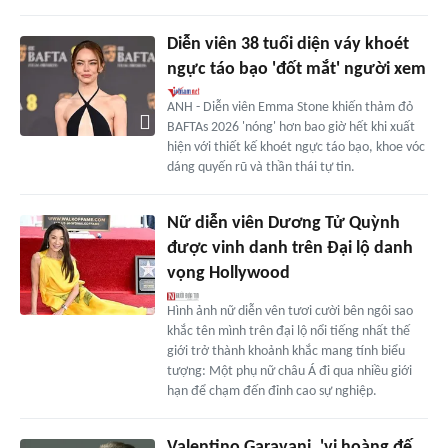
Diễn viên 38 tuổi diện váy khoét
ngực táo bạo 'đốt mắt' người xem
ANH - Diễn viên Emma Stone khiến thảm đỏ
BAFTAs 2026 'nóng' hơn bao giờ hết khi xuất
hiện với thiết kế khoét ngực táo bạo, khoe vóc
dáng quyến rũ và thần thái tự tin.
Nữ diễn viên Dương Tử Quỳnh
được vinh danh trên Đại lộ danh
vọng Hollywood
Hình ảnh nữ diễn vên tươi cười bên ngôi sao
khắc tên mình trên đại lộ nổi tiếng nhất thế
giới trở thành khoảnh khắc mang tính biểu
tượng: Một phụ nữ châu Á đi qua nhiều giới
hạn để chạm đến đỉnh cao sự nghiệp.
Valentino Garavani, 'vị hoàng đế