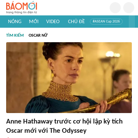
NÓNG
MỚI
VIDEO
CHỦ ĐỀ
#ASEAN Cup 2026
#Trí tuệ nhân tạo
#Mỹ - Iran
#Khám phá Việt Nam
TÌM KIẾM
OSCAR NỮ
#Khám phá thế giới
Anne Hathaway trước cơ hội lập kỳ tích
Oscar mới với The Odyssey