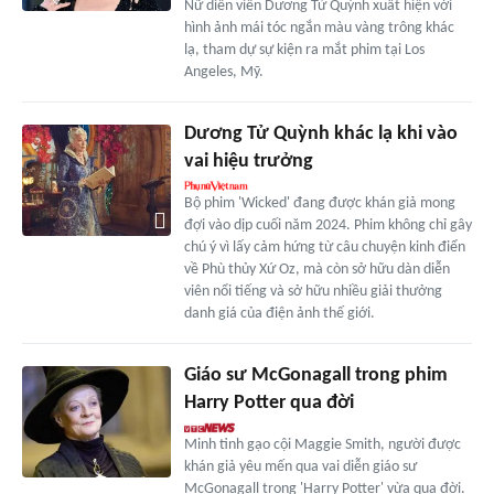
Nữ diễn viên Dương Tử Quỳnh xuất hiện với
hình ảnh mái tóc ngắn màu vàng trông khác
lạ, tham dự sự kiện ra mắt phim tại Los
Angeles, Mỹ.
Dương Tử Quỳnh khác lạ khi vào
vai hiệu trưởng
Bộ phim 'Wicked' đang được khán giả mong
đợi vào dịp cuối năm 2024. Phim không chỉ gây
chú ý vì lấy cảm hứng từ câu chuyện kinh điển
về Phù thủy Xứ Oz, mà còn sở hữu dàn diễn
viên nổi tiếng và sở hữu nhiều giải thưởng
danh giá của điện ảnh thế giới.
Giáo sư McGonagall trong phim
Harry Potter qua đời
Minh tinh gạo cội Maggie Smith, người được
khán giả yêu mến qua vai diễn giáo sư
McGonagall trong 'Harry Potter' vừa qua đời.