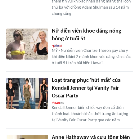
thêm tin vui khi xác nhận đang mang thai con
thứ ba với chồng Adam Shulman sau 14 năm
chung sống.
Nữ diễn viên khoe dáng nóng
bỏng ở tuổi 51
MỸ - Nữ diễn viên Charlize Theron gây chú ý
khi diện bikini 2 mảnh khoe vóc dáng săn chắc
ở tuổi 51 trên bãi biển Hawaii.
Loạt trang phục 'hút mắt' của
Kendall Jenner tại Vanity Fair
Oscar Party
Kendall Jenner biến chiếc váy đen cổ điển
thành loạt khoảnh khắc thời trang ấn tượng
tại Vanity Fair Oscar Party qua các năm.
Anne Hathaway và cựu tổng biên