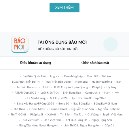
XEM THÊM
TẢI ỨNG DỤNG BÁO MỚI
ĐỂ KHÔNG BỎ SÓT TIN TỨC
Điều khoản sử dụng
Chính sách bảo mật
Đại Biểu Quốc Hội
Logistic
Doanh Nghiệp
Tháo Gỡ
Tô Lâm
Luật Phát Triển Đô Thị
Phát Triển Bền Vững
Indonesia
Huấn Hoa Hồng
Iran
Eo Biển Hormuz
UBND
THPT Chuyên Tuyên Quang
Pháp Lý
Hạ Tầng
ASEAN Cup 2026
Luật Kiến Trúc
Liên Bang Nga
Campuchia
Năm
Mỹ
Lê Minh Hưng
AFF Cup 2026
Lịch Thi Đấu AFF Cup 2026
Bảng Xếp Hạng AFF Cup 2026
Bóng Đá
Báo Bóng Đá
Bóng Đá Việt Nam
Thể Thao
Lionel Messi
Lamine Yamal
Nguyễn Xuân Son
Nguyễn Đình Bắc
Tin Thế Giới
Pháp Luật
Xã Hội
Tin Bão
Tin Tức
Giá Vàng
Tuyển Việt Nam
U23 Việt Nam
U17 Việt Nam
Kết Quả Bóng Đá
Ngoại Hạng Anh
Bảng Xếp Hạng Ngoại Hạng Anh
Lịch Thi Đấu Ngoại Hạng Anh
Cúp C1