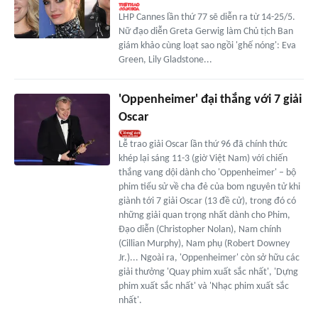
LHP Cannes lần thứ 77 sẽ diễn ra từ 14-25/5.
Nữ đạo diễn Greta Gerwig làm Chủ tịch Ban
giám khảo cùng loạt sao ngồi 'ghế nóng': Eva
Green, Lily Gladstone...
'Oppenheimer' đại thắng với 7 giải
Oscar
Lễ trao giải Oscar lần thứ 96 đã chính thức
khép lại sáng 11-3 (giờ Việt Nam) với chiến
thắng vang dội dành cho 'Oppenheimer' – bộ
phim tiểu sử về cha đẻ của bom nguyên tử khi
giành tới 7 giải Oscar (13 đề cử), trong đó có
những giải quan trọng nhất dành cho Phim,
Đạo diễn (Christopher Nolan), Nam chính
(Cillian Murphy), Nam phụ (Robert Downey
Jr.)... Ngoài ra, 'Oppenheimer' còn sở hữu các
giải thưởng 'Quay phim xuất sắc nhất', 'Dựng
phim xuất sắc nhất' và 'Nhạc phim xuất sắc
nhất'.