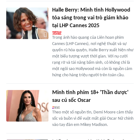
Halle Berry: Minh tinh Hollywood
tỏa sáng trong vai trò giám khảo
tại LHP Cannes 2025
Trong ánh hào quang của Liên hoan phim
Cannes (LHP Cannes), nơi nghệ thuật và sự
quyến rũ hòa quyện, Halle Berry xuất hiện như
một biểu tượng vượt thời gian. Với nụ cười
rạng rỡ và tài năng bẩm sinh, cô không chỉ là
một ngôi sao Hollywood mà còn là nguồn cảm
hứng cho hàng triệu người trên toàn cầu.
Minh tinh phim 18+ 'Thần dược'
sau cú sốc Oscar
Theo một số nguồn tin, Demi Moore cảm thấy
sốc và buồn vì để vuột mất giải Oscar Nữ chính
vào tay đàn em Mikey Madison.