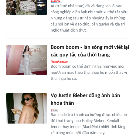
AI (trí tuệ nhân tạo) đã và đang len lỏi vào
công nghiệp điện ảnh như một xu thế tất yếu.
Nhưng đằng sau sự hào nhoáng ấy là những
câu hỏi lớn về đạo đức, bản quyền và giá trị
nghệ thuật đích thực.
Boom boom - làn sóng mới viết lại
các quy tắc của thời trang
Boom boom có thể định nghĩa như việc mọi
người ăn mặc theo thu nhập họ muốn thay vì
thu nhập họ có.
Vợ Justin Bieber đăng ảnh bán
khỏa thân
Bán nude trở thành xu hướng được nhiều tín
đồ thời trang như Hailey Bieber, Kendall
Jenner hay Jennie (BlackPink) nhiệt tình lăng
xê trong mùa mốt đầu năm nay.