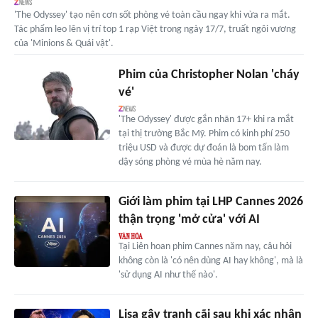
'The Odyssey' tạo nên cơn sốt phòng vé toàn cầu ngay khi vừa ra mắt.
Tác phẩm leo lên vị trí top 1 rạp Việt trong ngày 17/7, truất ngôi vương
của 'Minions & Quái vật'.
Phim của Christopher Nolan 'cháy
vé'
'The Odyssey' được gắn nhãn 17+ khi ra mắt
tại thị trường Bắc Mỹ. Phim có kinh phí 250
triệu USD và được dự đoán là bom tấn làm
dậy sóng phòng vé mùa hè năm nay.
Giới làm phim tại LHP Cannes 2026
thận trọng 'mở cửa' với AI
Tại Liên hoan phim Cannes năm nay, câu hỏi
không còn là 'có nên dùng AI hay không', mà là
'sử dụng AI như thế nào'.
Lisa gây tranh cãi sau khi xác nhận