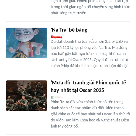
kiện tranh giải. Nhiều phim công chiếu tại rạp
trong thời gian ngắn rồi chuyển sang hình thức
phát sóng trực tuyến.
'Na Tra' bẽ bàng
Dù đạt doanh thu toàn cầu hơn 2,2 tỷ USD và
lập tới 113 kỷ lục phòng vé, 'Na Tra: Ma đồng
náo hải' gây bất ngờ lớn khi bị loại khỏi danh
sách xét giải Oscar 2025. Quyết định rút lui từ
chính ê-kíp đã khơi lên cuộc tranh luận dữ dội.
'Mưa đỏ' tranh giải Phim quốc tế
hay nhất tại Oscar 2025
Phim 'Mưa đỏ' vừa chính thức có tên trong
danh sách các tác phẩm đủ điều kiện tranh
giải Phim quốc tế hay nhất tại Oscar lần thứ 98
do Viện Hàn lâm Khoa học và Nghệ thuật Điện
ảnh Mỹ công bố.