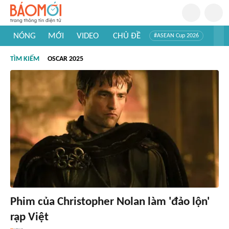
NÓNG
MỚI
VIDEO
CHỦ ĐỀ
#ASEAN Cup 2026
#Trí tuệ nhân tạo
#Mỹ - Iran
#Khám phá Việt Nam
TÌM KIẾM
OSCAR 2025
#Khám phá thế giới
Phim của Christopher Nolan làm 'đảo lộn'
rạp Việt