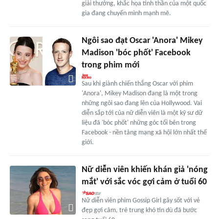
giải thưởng, khắc họa tinh thần của một quốc
gia đang chuyển mình mạnh mẽ.
Ngôi sao đạt Oscar 'Anora' Mikey
Madison 'bóc phốt' Facebook
trong phim mới
Sau khi giành chiến thắng Oscar với phim
'Anora', Mikey Madison đang là một trong
những ngôi sao đang lên của Hollywood. Vai
diễn sắp tới của nữ diễn viên là một kỹ sư dữ
liệu đã 'bóc phốt' những góc tối bên trong
Facebook - nền tảng mạng xã hội lớn nhất thế
giới.
Nữ diễn viên khiến khán giả 'nóng
mắt' với sắc vóc gợi cảm ở tuổi 60
Nữ diễn viên phim Gossip Girl gây sốt với vẻ
đẹp gợi cảm, trẻ trung khó tin dù đã bước