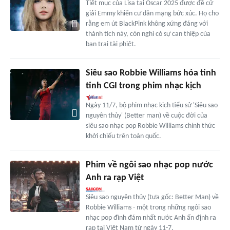
Tiết mục của Lisa tại Oscar 2025 được đề cử
giải Emmy khiến cư dân mạng bức xúc. Họ cho
rằng em út BlackPink không xứng đáng với
thành tích này, còn nghi có sự can thiệp của
bạn trai tài phiệt.
Siêu sao Robbie Williams hóa tinh
tinh CGI trong phim nhạc kịch
Ngày 11/7, bộ phim nhạc kịch tiểu sử 'Siêu sao
nguyên thủy' (Better man) về cuộc đời của
siêu sao nhạc pop Robbie Williams chính thức
khởi chiếu trên toàn quốc.
Phim về ngôi sao nhạc pop nước
Anh ra rạp Việt
Siêu sao nguyên thủy (tựa gốc: Better Man) về
Robbie Williams - một trong những ngôi sao
nhạc pop đình đám nhất nước Anh ấn định ra
rạp tại Việt Nam từ ngày 11-7.