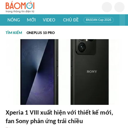
NÓNG
MỚI
VIDEO
CHỦ ĐỀ
#ASEAN Cup 2026
#Trí tuệ nhân tạo
#Mỹ - Iran
#Khám phá Việt Nam
TÌM KIẾM
ONEPLUS 10 PRO
#Khám phá thế giới
Xperia 1 VIII xuất hiện với thiết kế mới,
fan Sony phản ứng trái chiều