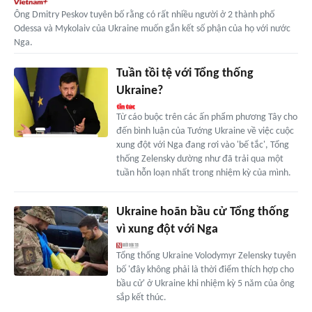
Ông Dmitry Peskov tuyên bố rằng có rất nhiều người ở 2 thành phố
Odessa và Mykolaiv của Ukraine muốn gắn kết số phận của họ với nước
Nga.
Tuần tồi tệ với Tổng thống
Ukraine?
Từ cáo buộc trên các ấn phẩm phương Tây cho
đến bình luận của Tướng Ukraine về việc cuộc
xung đột với Nga đang rơi vào 'bế tắc', Tổng
thống Zelensky dường như đã trải qua một
tuần hỗn loạn nhất trong nhiệm kỳ của mình.
Ukraine hoãn bầu cử Tổng thống
vì xung đột với Nga
Tổng thống Ukraine Volodymyr Zelensky tuyên
bố 'đây không phải là thời điểm thích hợp cho
bầu cử' ở Ukraine khi nhiệm kỳ 5 năm của ông
sắp kết thúc.