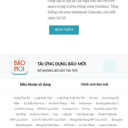
công lặp đi lặp lại của Nga vào hai thị trấn
quan trọng ở phía Đông vùng Donbass, Tổng
thống Ukraine Volodymir Zelensky cho biết
ngày 26/10.
XEM THÊM
TẢI ỨNG DỤNG BÁO MỚI
ĐỂ KHÔNG BỎ SÓT TIN TỨC
Điều khoản sử dụng
Chính sách bảo mật
Vùng Thủ Đô
Luật Kiến Trúc
Luật Phát Triển Đô Thị
Tô Lâm
Kim Sang-Sik
Năm
Eo Biển Hormuz
An Ninh Mạng
Mỹ
Indonesia
Đường Vành Đai 5
Lê Minh Hưng
ASEAN Cup 2026
Campuchia
Trump
Đại Biểu Quốc Hội
Hạ Tầng
Sophon Zaram
Iran
Logistic
Liên Bang Nga
Doanh Nghiệp
AFF Cup 2026
Lịch Thi Đấu AFF Cup 2026
Bảng Xếp Hạng AFF Cup 2026
Bóng Đá
Báo Bóng Đá
Bóng Đá Việt Nam
Thể Thao
Lionel Messi
Lamine Yamal