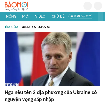
NÓNG
MỚI
VIDEO
CHỦ ĐỀ
#ASEAN Cup 2026
#Trí tuệ nhân tạo
#Mỹ - Iran
#Khám phá Việt Nam
TÌM KIẾM
OLEKSIY ARESTOVYCH
#Khám phá thế giới
Nga nêu tên 2 địa phương của Ukraine có
nguyện vọng sáp nhập