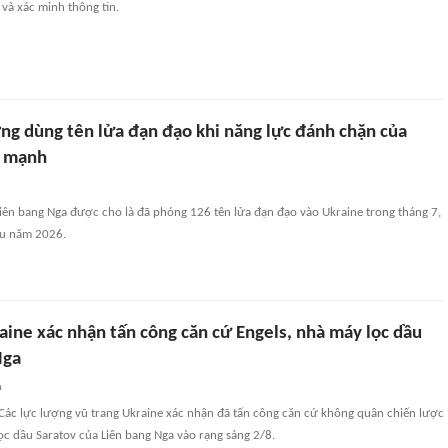
ả và xác minh thông tin.
ng dùng tên lửa đạn đạo khi năng lực đánh chặn của
m mạnh
iên bang Nga được cho là đã phóng 126 tên lửa đạn đạo vào Ukraine trong tháng 7,
ầu năm 2026.
aine xác nhận tấn công căn cứ Engels, nhà máy lọc dầu
Nga
n
ác lực lượng vũ trang Ukraine xác nhận đã tấn công căn cứ không quân chiến lược
ọc dầu Saratov của Liên bang Nga vào rạng sáng 2/8.