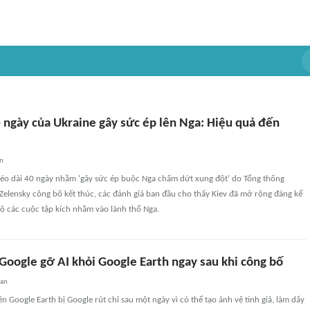
0 ngày của Ukraine gây sức ép lên Nga: Hiệu quả đến
an
 kéo dài 40 ngày nhằm 'gây sức ép buộc Nga chấm dứt xung đột' do Tổng thống
Zelensky công bố kết thúc, các đánh giá ban đầu cho thấy Kiev đã mở rộng đáng kể
ộ các cuộc tập kích nhằm vào lãnh thổ Nga.
, Google gỡ AI khỏi Google Earth ngay sau khi công bố
uan
n Google Earth bị Google rút chỉ sau một ngày vì có thể tạo ảnh vệ tinh giả, làm dấy