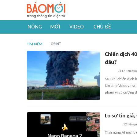
NÓNG
MỚI
VIDEO
CHỦ ĐỀ
TÌM KIẾM
OSINT
Chiến dịch 4
đâu?
3117
liên qu
Sau khi chiến dịch
Ukraine Volodymyr 
phạm vi và cường đ
Lo sợ tin giả
12
liên q
Tính năng AI mới trê