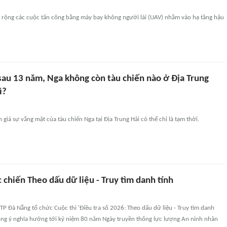
ở rộng các cuộc tấn công bằng máy bay không người lái (UAV) nhằm vào hạ tầng hậu
 sau 13 năm, Nga không còn tàu chiến nào ở Địa Trung
ì?
giá sự vắng mặt của tàu chiến Nga tại Địa Trung Hải có thể chỉ là tạm thời.
 chiến Theo dấu dữ liệu - Truy tìm danh tính
TP Đà Nẵng tổ chức Cuộc thi 'Điều tra số 2026: Theo dấu dữ liệu - Truy tìm danh
động ý nghĩa hướng tới kỷ niệm 80 năm Ngày truyền thống lực lượng An ninh nhân