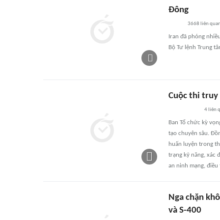
Đông
3668
liên qua
Iran đã phóng nhiề
Bộ Tư lệnh Trung t
Cuộc thi truy
4
liên 
Ban Tổ chức kỳ vọng
tạo chuyên sâu. Đồn
huấn luyện trong th
trạng kỹ năng, xác 
an ninh mạng, điều 
Nga chặn khô
và S-400