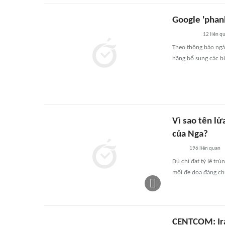
Google 'phanh
12
liên q
Theo thông báo ngày
hãng bổ sung các b
Vì sao tên lử
của Nga?
196
liên quan
Dù chỉ đạt tỷ lệ tr
mối đe dọa đáng ch
CENTCOM: Ira