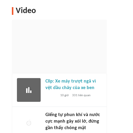
Video
Clip: Xe máy trượt ngã vì
vệt dầu chảy của xe ben
10 giờ
331
liên quan
Giếng tự phun khí và nước
cực mạnh gây xói lở, đứng
gần thấy chóng mặt