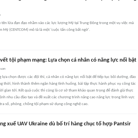
n
u tên lửa đạn đạo nhằm vào các lực lượng Mỹ tại Trung Đông trong một vụ việc mà
âm Mỹ (CENTCOM) mô tả là một 'cuộc tấn công bất ngờ'.
 vết tội phạm mạng: Lựa chọn cá nhân có năng lực nổi bật
quan
 lựa chọn được các đội thi, cá nhân có năng lực nổi bật để tiếp tục bồi dưỡng, đào
g thời, hình thành thêm ngân hàng tình huống, bài tập thực hành phục vụ công tác
ời gian tới. Kết quả cuộc thi cũng là cơ sở tham khảo quan trọng để đánh giá thực
định nhu cầu đào tạo và đề xuất các chương trình nâng cao năng lực trong lĩnh vực
tra số, phòng, chống tội phạm sử dụng công nghệ cao.
ng xuể UAV Ukraine dù bố trí hàng chục tổ hợp Pantsir