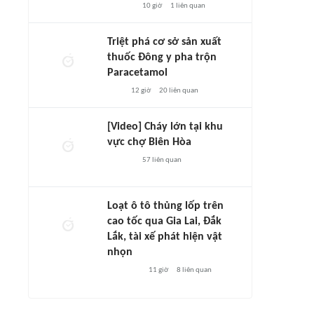
10 giờ
1
liên quan
Triệt phá cơ sở sản xuất
thuốc Đông y pha trộn
Paracetamol
12 giờ
20
liên quan
[Video] Cháy lớn tại khu
vực chợ Biên Hòa
57
liên quan
Loạt ô tô thủng lốp trên
cao tốc qua Gia Lai, Đắk
Lắk, tài xế phát hiện vật
nhọn
11 giờ
8
liên quan