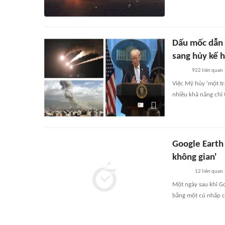
Dấu mốc dẫn 
sang hủy kế h
922
liên quan
Việc Mỹ hủy 'một t
nhiều khả năng chỉ 
Google Earth 
không gian'
12
liên quan
Một ngày sau khi Go
bằng một cú nhấp ch