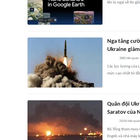
lên lo ngại về tin gi
Nga tăng cườ
Ukraine giả
388
liên quan
Các lực lượng của L
mức cao nhất từ đ
Quân đội Ukr
Saratov của 
2636
liên qua
Bộ Tổng tham mưu C
Engels và nhà máy l