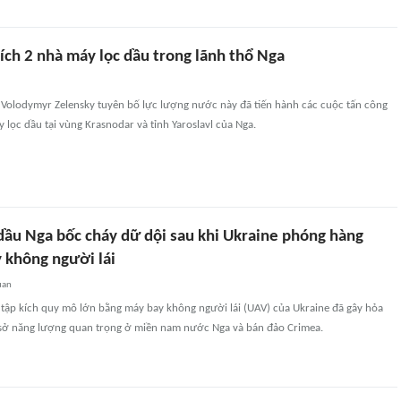
ích 2 nhà máy lọc dầu trong lãnh thổ Nga
 Volodymyr Zelensky tuyên bố lực lượng nước này đã tiến hành các cuộc tấn công
lọc dầu tại vùng Krasnodar và tỉnh Yaroslavl của Nga.
dầu Nga bốc cháy dữ dội sau khi Ukraine phóng hàng
 không người lái
uan
 tập kích quy mô lớn bằng máy bay không người lái (UAV) của Ukraine đã gây hỏa
 sở năng lượng quan trọng ở miền nam nước Nga và bán đảo Crimea.