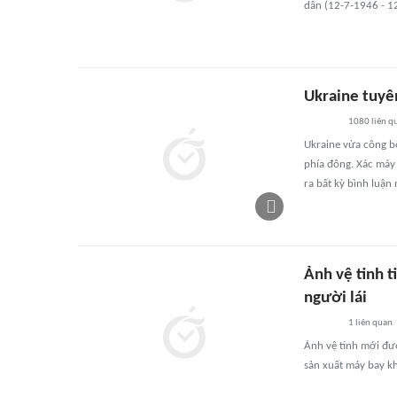
dân (12-7-1946 - 1
Ukraine tuyê
1080
liên q
Ukraine vừa công bố
phía đông. Xác máy
ra bất kỳ bình luận 
Ảnh vệ tinh 
người lái
1
liên quan
Ảnh vệ tinh mới đư
sản xuất máy bay kh