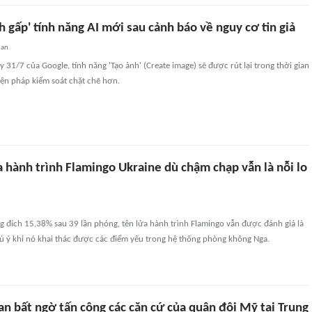
 gấp' tính năng AI mới sau cảnh báo về nguy cơ tin giả
uan
 31/7 của Google, tính năng 'Tạo ảnh' (Create image) sẽ được rút lại trong thời gian
iện pháp kiểm soát chặt chẽ hơn.
a hành trình Flamingo Ukraine dù chậm chạp vẫn là nỗi lo
úng đích 15,38% sau 39 lần phóng, tên lửa hành trình Flamingo vẫn được đánh giá là
ú ý khi nó khai thác được các điểm yếu trong hệ thống phòng không Nga.
n bất ngờ tấn công các căn cứ của quân đội Mỹ tại Trung