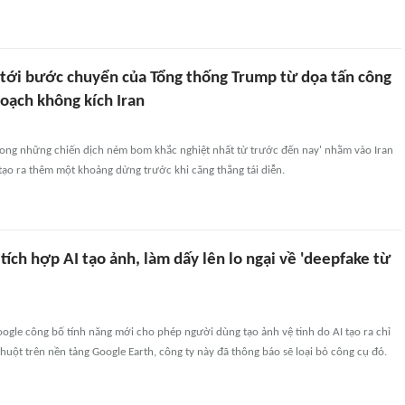
tới bước chuyển của Tổng thống Trump từ dọa tấn công
oạch không kích Iran
rong những chiến dịch ném bom khắc nghiệt nhất từ trước đến nay' nhằm vào Iran
tạo ra thêm một khoảng dừng trước khi căng thẳng tái diễn.
tích hợp AI tạo ảnh, làm dấy lên lo ngại về 'deepfake từ
ogle công bố tính năng mới cho phép người dùng tạo ảnh vệ tinh do AI tạo ra chỉ
uột trên nền tảng Google Earth, công ty này đã thông báo sẽ loại bỏ công cụ đó.