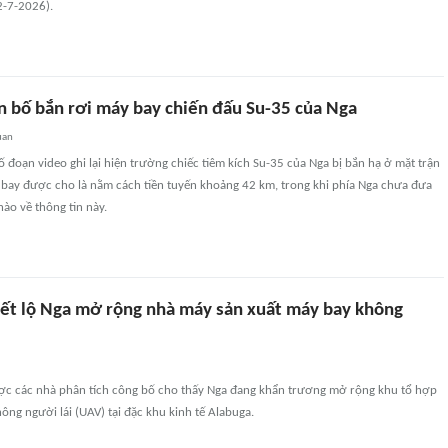
2-7-2026).
n bố bắn rơi máy bay chiến đấu Su-35 của Nga
uan
 đoạn video ghi lại hiện trường chiếc tiêm kích Su-35 của Nga bị bắn hạ ở mặt trận
 bay được cho là nằm cách tiền tuyến khoảng 42 km, trong khi phía Nga chưa đưa
nào về thông tin này.
tiết lộ Nga mở rộng nhà máy sản xuất máy bay không
ợc các nhà phân tích công bố cho thấy Nga đang khẩn trương mở rộng khu tổ hợp
ông người lái (UAV) tại đặc khu kinh tế Alabuga.