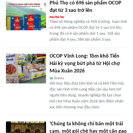
Phú Thọ có 696 sản phẩm OCOP
đạt từ 3 sao trở lên
Theo Sở Nông nghiệp và Môi trường, toàn tỉnh
có 696 sản phẩm OCOP đạt từ 3 sao trở lên,
trong đó có 6 sản phẩm đạt 5 sao, 106 sản
phẩm đạt 4 sao, 584 sản phẩm 3 sao.
OCOP Vĩnh Long: Tôm khô Tiến
Hải kỳ vọng bứt phá từ Hội chợ
Mùa Xuân 2026
Bnews
Với mục tiêu đưa tôm khô và cá khô Tiến Hải,
đặc sản tỉnh Vĩnh Long tiếp cận sâu hơn tới
người tiêu dùng, doanh nghiệp đã lựa chọn
Hội chợ Mùa Xuân năm 2026 làm điểm nhấn
xúc tiến thương mại đầu năm.
'Chúng ta không chỉ bán một trái
cam, một gói chè hay một cân gạo