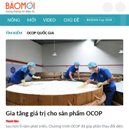
NÓNG
MỚI
VIDEO
CHỦ ĐỀ
#ASEAN Cup 2026
#Trí tuệ nhân tạo
#Mỹ - Iran
#Khám phá Việt Nam
TÌM KIẾM
OCOP QUỐC GIA
#Khám phá thế giới
Gia tăng giá trị cho sản phẩm OCOP
Sau hơn 8 năm phát triển, Chương trình OCOP đã góp phần thay đổi diện