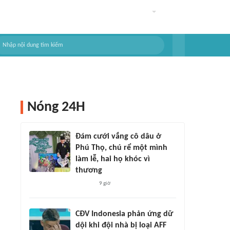
Nóng 24H
Đám cưới vắng cô dâu ở
Phú Thọ, chú rể một mình
làm lễ, hai họ khóc vì
thương
9 giờ
CĐV Indonesia phản ứng dữ
dội khi đội nhà bị loại AFF