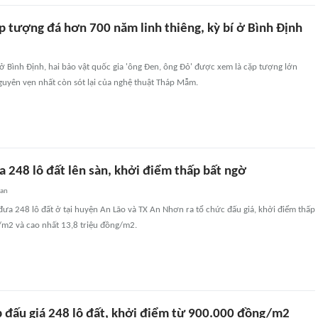
p tượng đá hơn 700 năm linh thiêng, kỳ bí ở Bình Định
ở Bình Định, hai bảo vật quốc gia 'ông Đen, ông Đỏ' được xem là cặp tượng lớn
guyên vẹn nhất còn sót lại của nghệ thuật Tháp Mẫm.
 248 lô đất lên sàn, khởi điểm thấp bất ngờ
uan
đưa 248 lô đất ở tại huyện An Lão và TX An Nhơn ra tổ chức đấu giá, khởi điểm thấp
m2 và cao nhất 13,8 triệu đồng/m2.
p đấu giá 248 lô đất, khởi điểm từ 900.000 đồng/m2