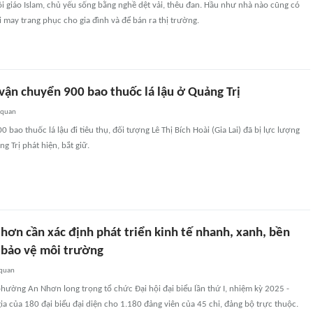
i giáo Islam, chủ yếu sống bằng nghề dệt vải, thêu đan. Hầu như nhà nào cũng có
i may trang phục cho gia đình và để bán ra thị trường.
 vận chuyển 900 bao thuốc lá lậu ở Quảng Trị
 quan
bao thuốc lá lậu đi tiêu thụ, đối tượng Lê Thị Bích Hoài (Gia Lai) đã bị lực lượng
g Trị phát hiện, bắt giữ.
ơn cần xác định phát triển kinh tế nhanh, xanh, bền
 bảo vệ môi trường
 quan
hường An Nhơn long trọng tổ chức Đại hội đại biểu lần thứ I, nhiệm kỳ 2025 -
ia của 180 đại biểu đại diện cho 1.180 đảng viên của 45 chi, đảng bộ trực thuộc.