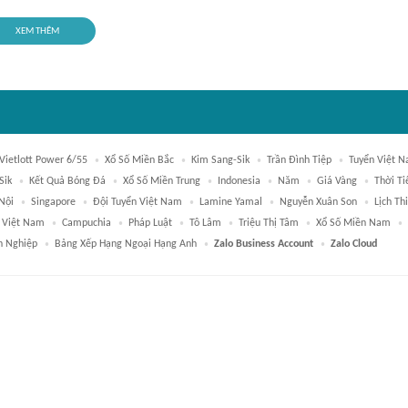
XEM THÊM
Vietlott Power 6/55
Xổ Số Miền Bắc
Kim Sang-Sik
Trần Đình Tiệp
Tuyển Việt 
Sik
Kết Quả Bóng Đá
Xổ Số Miền Trung
Indonesia
Năm
Giá Vàng
Thời Ti
Nội
Singapore
Đội Tuyển Việt Nam
Lamine Yamal
Nguyễn Xuân Son
Lịch Th
 Việt Nam
Campuchia
Pháp Luật
Tô Lâm
Triệu Thị Tâm
Xổ Số Miền Nam
h Nghiệp
Bảng Xếp Hạng Ngoại Hạng Anh
Zalo Business Account
Zalo Cloud