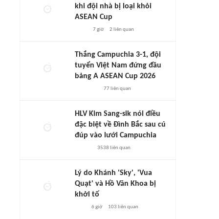
khi đội nhà bị loại khỏi
ASEAN Cup
7 giờ
2
liên quan
Thắng Campuchia 3-1, đội
tuyển Việt Nam đứng đầu
bảng A ASEAN Cup 2026
77
liên quan
HLV Kim Sang-sik nói điều
đặc biệt về Đình Bắc sau cú
đúp vào lưới Campuchia
3538
liên quan
Lý do Khánh 'Sky', 'Vua
Quạt' và Hồ Văn Khoa bị
khởi tố
6 giờ
103
liên quan