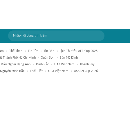
Nam
Thể Thao
Tin Tức
Tin Bão
Lịch Thi Đấu AFF Cup 2026
ết Thành Phố Hồ Chí Minh
Xuân Son
Sân Mỹ Đình
i Đấu Ngoại Hạng Anh
Đình Bắc
U17 Việt Nam
Khánh Sky
Nguyễn Đình Bắc
Thời Tiết
U23 Việt Nam
ASEAN Cup 2026