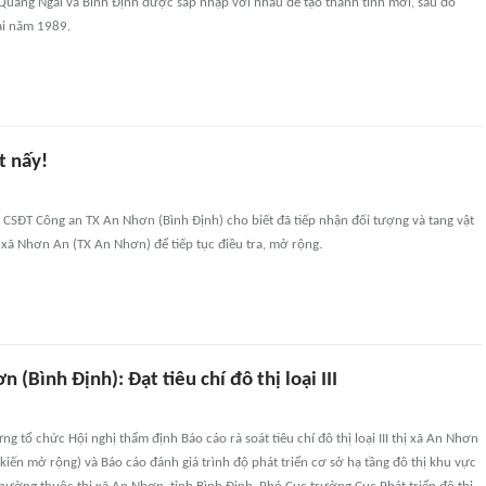
Quảng Ngãi và Bình Định được sáp nhập với nhau để tạo thành tỉnh mới, sau đó
ai năm 1989.
t nấy!
 CSĐT Công an TX An Nhơn (Bình Định) cho biết đã tiếp nhận đối tượng và tang vật
xã Nhơn An (TX An Nhơn) để tiếp tục điều tra, mở rộng.
 (Bình Định): Đạt tiêu chí đô thị loại III
g tổ chức Hội nghị thẩm định Báo cáo rà soát tiêu chí đô thị loại III thị xã An Nhơn
 kiến mở rộng) và Báo cáo đánh giá trình độ phát triển cơ sở hạ tầng đô thị khu vực