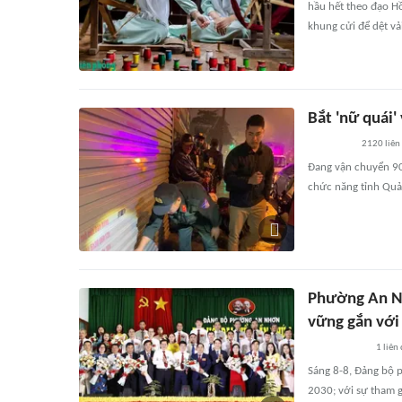
hầu hết theo đạo Hồ
khung cửi để dệt vả
Bắt 'nữ quái'
2120
liên
Đang vận chuyển 900 
chức năng tỉnh Quản
Phường An Nh
vững gắn với
1
liên
Sáng 8-8, Đảng bộ p
2030; với sự tham g