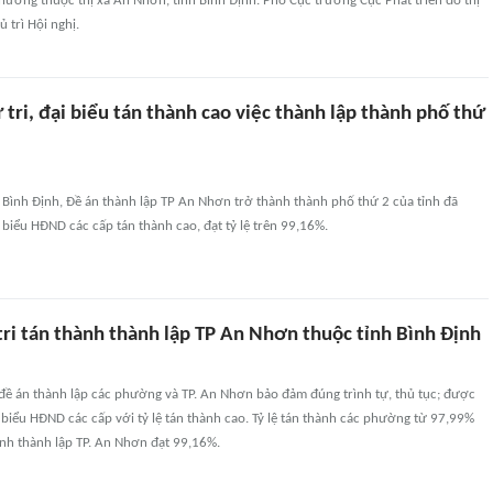
hường thuộc thị xã An Nhơn, tỉnh Bình Định. Phó Cục trưởng Cục Phát triển đô thị
 trì Hội nghị.
 tri, đại biểu tán thành cao việc thành lập thành phố thứ
 Bình Định, Đề án thành lập TP An Nhơn trở thành thành phố thứ 2 của tỉnh đã
i biểu HĐND các cấp tán thành cao, đạt tỷ lệ trên 99,16%.
tri tán thành thành lập TP An Nhơn thuộc tỉnh Bình Định
 đề án thành lập các phường và TP. An Nhơn bảo đảm đúng trình tự, thủ tục; được
đại biểu HĐND các cấp với tỷ lệ tán thành cao. Tỷ lệ tán thành các phường từ 97,99%
thành thành lập TP. An Nhơn đạt 99,16%.