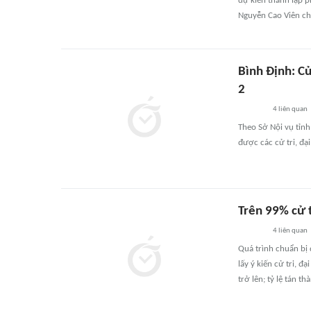
dự kiến thành lập p
Nguyễn Cao Viên chủ
Bình Định: Cử
2
4
liên quan
Theo Sở Nội vụ tỉnh
được các cử tri, đạ
Trên 99% cử 
4
liên quan
Quá trình chuẩn bị
lấy ý kiến cử tri, 
trở lên; tỷ lệ tán 