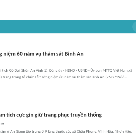
ng niệm 60 năm vụ thảm sát Bình An
di tích Gò Dài (thôn An Vinh 1), Đảng ủy - HĐND - UBND - Ủy ban MTTQ Việt Nam xã
ai) trang trọng tổ chức Lễ tưởng niệm 60 năm vụ thảm sát Bình An (26/2/1966 -
m tích cực gìn giữ trang phục truyền thống
uan
ăm ở An Giang tập trung ở 9 làng thuộc các xã Châu Phong, Vĩnh Hậu, Nhơn Hậu,