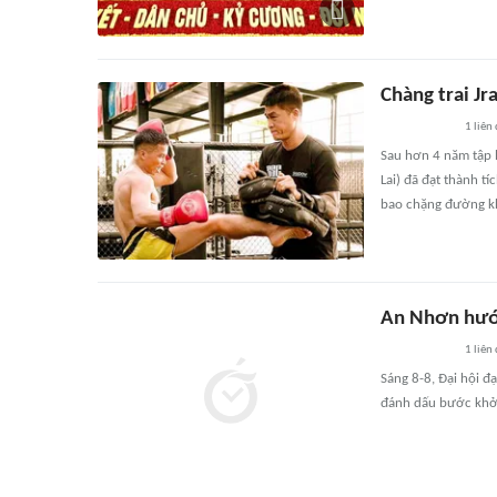
Chàng trai Jr
1
liên
Sau hơn 4 năm tập l
Lai) đã đạt thành t
bao chặng đường kh
An Nhơn hướn
1
liên
Sáng 8-8, Ðại hội đ
đánh dấu bước khở