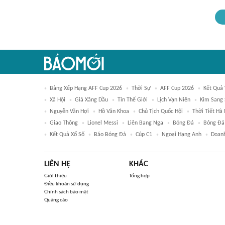
Bảng Xếp Hạng AFF Cup 2026
Thời Sự
AFF Cup 2026
Kết Quả 
Xã Hội
Giá Xăng Dầu
Tin Thế Giới
Lịch Vạn Niên
Kim Sang 
Nguyễn Văn Hợi
Hồ Văn Khoa
Chủ Tịch Quốc Hội
Thời Tiết Hà 
Giao Thông
Lionel Messi
Liên Bang Nga
Bóng Đá
Bóng Đá
Kết Quả Xổ Số
Báo Bóng Đá
Cúp C1
Ngoại Hạng Anh
Doan
LIÊN HỆ
KHÁC
Giới thiệu
Tổng hợp
Điều khoản sử dụng
Chính sách bảo mật
Quảng cáo