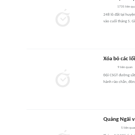
1735
liên qu
248 lô đất tại huyệ
vào cuối tháng 5. 
Xóa bỏ các l
9
liên quan
Đội CSGT đường sắt
hành rào chắn, đóng
Quảng Ngãi v
5
liên qua