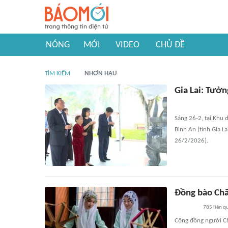
NÓNG
MỚI
VIDEO
CHỦ ĐỀ
TÌM KIẾM
NHƠN HẬU
Gia Lai: Tưở
Sáng 26-2, tại Khu 
Bình An (tỉnh Gia L
26/2/2026).
Đồng bào Chă
785
liên q
Cộng đồng người Ch