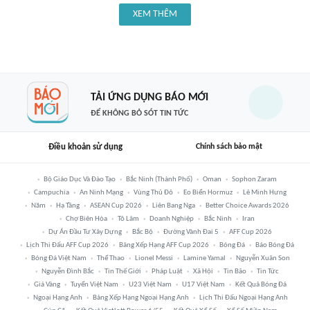
XEM THÊM
TẢI ỨNG DỤNG BÁO MỚI
ĐỂ KHÔNG BỎ SÓT TIN TỨC
Điều khoản sử dụng
Chính sách bảo mật
Bộ Giáo Dục Và Đào Tạo
Bắc Ninh (thành Phố)
Oman
Sophon Zaram
Campuchia
An Ninh Mạng
Vùng Thủ Đô
Eo Biển Hormuz
Lê Minh Hưng
Năm
Hạ Tầng
ASEAN Cup 2026
Liên Bang Nga
Better Choice Awards 2026
Chợ Biên Hòa
Tô Lâm
Doanh Nghiệp
Bắc Ninh
Iran
Dự Án Đầu Tư Xây Dựng
Bắc Bộ
Đường Vành Đai 5
AFF Cup 2026
Lịch Thi Đấu AFF Cup 2026
Bảng Xếp Hạng AFF Cup 2026
Bóng Đá
Báo Bóng Đá
Bóng Đá Việt Nam
Thể Thao
Lionel Messi
Lamine Yamal
Nguyễn Xuân Son
Nguyễn Đình Bắc
Tin Thế Giới
Pháp Luật
Xã Hội
Tin Bão
Tin Tức
Giá Vàng
Tuyển Việt Nam
U23 Việt Nam
U17 Việt Nam
Kết Quả Bóng Đá
Ngoại Hạng Anh
Bảng Xếp Hạng Ngoại Hạng Anh
Lịch Thi Đấu Ngoại Hạng Anh