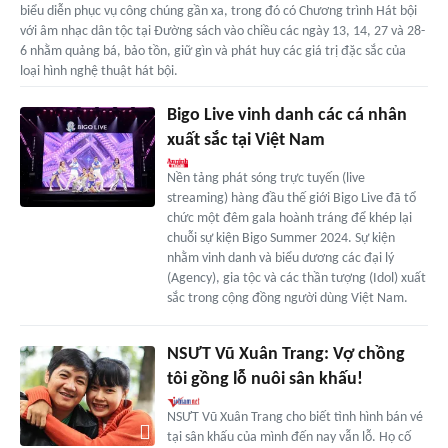
biểu diễn phục vụ công chúng gần xa, trong đó có Chương trình Hát bội
với âm nhạc dân tộc tại Đường sách vào chiều các ngày 13, 14, 27 và 28-
6 nhằm quảng bá, bảo tồn, giữ gìn và phát huy các giá trị đặc sắc của
loại hình nghệ thuật hát bội.
Bigo Live vinh danh các cá nhân
xuất sắc tại Việt Nam
Nền tảng phát sóng trực tuyến (live
streaming) hàng đầu thế giới Bigo Live đã tổ
chức một đêm gala hoành tráng để khép lại
chuỗi sự kiện Bigo Summer 2024. Sự kiện
nhằm vinh danh và biểu dương các đại lý
(Agency), gia tộc và các thần tượng (Idol) xuất
sắc trong cộng đồng người dùng Việt Nam.
NSƯT Vũ Xuân Trang: Vợ chồng
tôi gồng lỗ nuôi sân khấu!
NSƯT Vũ Xuân Trang cho biết tình hình bán vé
tại sân khấu của mình đến nay vẫn lỗ. Họ cố