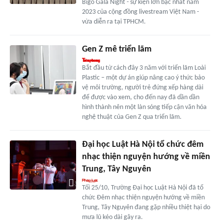
Bigo Gala Night - sự kiện lớn bậc nhất năm
2023 của cộng đồng livestream Việt Nam -
vừa diễn ra tại TPHCM.
Gen Z mê triển lãm
Bắt đầu từ cách đây 3 năm với triển lãm Loài
Plastic – một dự án giúp nâng cao ý thức bảo
vệ môi trường, người trẻ đứng xếp hàng dài
để được vào xem, cho đến nay đã dần dần
hình thành nên một làn sóng tiếp cận văn hóa
nghệ thuật của Gen Z qua triển lãm.
Đại học Luật Hà Nội tổ chức đêm
nhạc thiện nguyện hướng về miền
Trung, Tây Nguyên
Tối 25/10, Trường Đại học Luật Hà Nội đã tổ
chức Đêm nhạc thiện nguyện hướng về miền
Trung, Tây Nguyên đang gặp nhiều thiệt hại do
mưa lũ kéo dài gây ra.