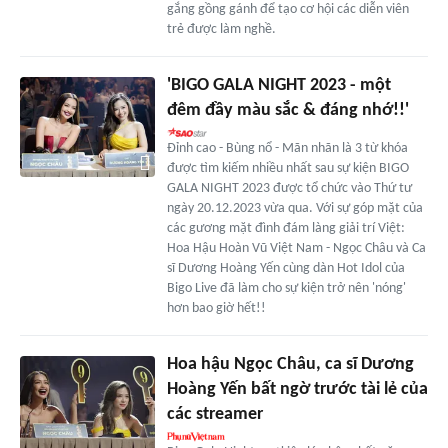
gắng gồng gánh để tạo cơ hội các diễn viên
trẻ được làm nghề.
'BIGO GALA NIGHT 2023 - một
đêm đầy màu sắc & đáng nhớ!!'
Đỉnh cao - Bùng nổ - Mãn nhãn là 3 từ khóa
được tìm kiếm nhiều nhất sau sự kiện BIGO
GALA NIGHT 2023 được tổ chức vào Thứ tư
ngày 20.12.2023 vừa qua. Với sự góp mặt của
các gương mặt đình đám làng giải trí Việt:
Hoa Hậu Hoàn Vũ Việt Nam - Ngọc Châu và Ca
sĩ Dương Hoàng Yến cùng dàn Hot Idol của
Bigo Live đã làm cho sự kiện trở nên 'nóng'
hơn bao giờ hết!!
Hoa hậu Ngọc Châu, ca sĩ Dương
Hoàng Yến bất ngờ trước tài lẻ của
các streamer