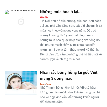
Những mùa hoa ở lại...
'Hà Nội, thủ đô của hương, của hoa' như cách
gọi của nhà văn Băng Sơn, cất giữ cho mình 12
mùa hoa theo vòng quay của năm. Dẫu có
những khoảng thời gian thật dài, đâu đó
những mùa hoa bị lạc nhịp trong đời sống đô
thị, nhưng mạch chảy ký ức chưa bao giờ
ngừng nghỉ trong tâm thức người Hà thành.
Để rồi đâu đó, vẫn có những thế hệ tiếp nối kể
câu chuyện về những mùa hoa.
Nhan sắc bông hồng lai gốc Việt
mang 3 dòng máu
Nhã Thanh, bông hồng lai gốc Việt sở hữu
lượng fan hâm mộ khổng lồ trên trang cá nhân
nhờ vẻ đẹp xinh xắn, dễ thương khiến người
đối diện mê đắm.