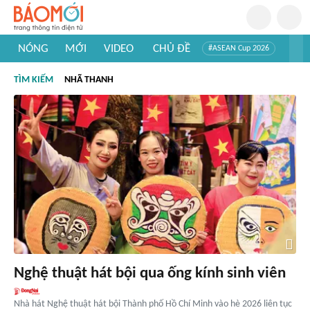
NÓNG
MỚI
VIDEO
CHỦ ĐỀ
#ASEAN Cup 2026
#Trí tuệ nhân tạo
#Mỹ - Iran
#Khám phá Việt Nam
TÌM KIẾM
NHÃ THANH
#Khám phá thế giới
Nghệ thuật hát bội qua ống kính sinh viên
Nhà hát Nghệ thuật hát bội Thành phố Hồ Chí Minh vào hè 2026 liên tục