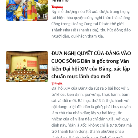
Nhà Hồ
Nghi lễ thượng nêu Tết xưa được trang trọng
tái hiện, hòa quyện cùng nghi thức thả cá ông
Công trong Hoàng Cung tại Di sản thế giới
Thành Nhà Hồ (Thanh Hóa), thu hút đông đảo
người dân, du khách tham gia.
ĐƯA NGHỊ QUYẾT CỦA ĐẢNG VÀO
CUỘC SỐNG Dân là gốc trong Văn
kiện Ðại hội XIV của Ðảng, xác lập
chuẩn mực lãnh đạo mới
Ðại hội XIV của Ðảng đã rút ra 5 bài học với 5
từ khóa: kiên định, giữ vững, thực hành, bám
sát và đổi mới. Bài học thứ 3 là thực hành với
nội dung: triệt để 'dân là gốc'; phát huy quyền
làm chủ của nhân dân; lấy sự hài lòng, tín
nhiệm của dân làm tiêu chí đánh giá. Với quy
định này, 'dân là gốc' không chỉ là tư tưởng mà
trở thành hành động, thành phương pháp
lãnh đạo, thành chuẩn mực lãnh đạo mới.