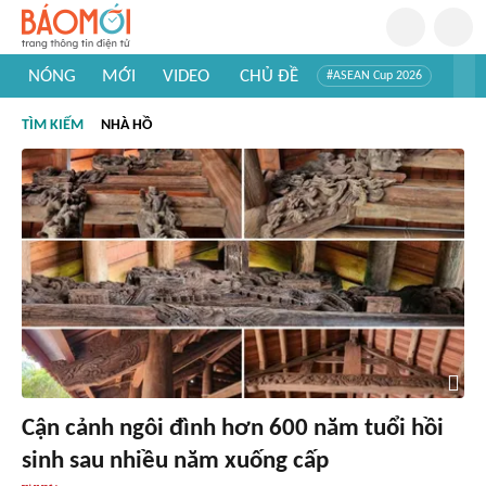
NÓNG
MỚI
VIDEO
CHỦ ĐỀ
#ASEAN Cup 2026
#Trí tuệ nhân tạo
#Mỹ - Iran
#Khám phá Việt Nam
TÌM KIẾM
NHÀ HỒ
#Khám phá thế giới
Cận cảnh ngôi đình hơn 600 năm tuổi hồi
sinh sau nhiều năm xuống cấp