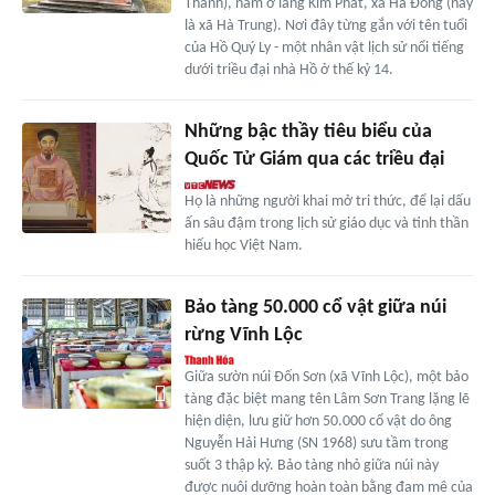
Thanh), nằm ở làng Kim Phát, xã Hà Đông (nay
là xã Hà Trung). Nơi đây từng gắn với tên tuổi
của Hồ Quý Ly - một nhân vật lịch sử nổi tiếng
dưới triều đại nhà Hồ ở thế kỷ 14.
Những bậc thầy tiêu biểu của
Quốc Tử Giám qua các triều đại
Họ là những người khai mở tri thức, để lại dấu
ấn sâu đậm trong lịch sử giáo dục và tinh thần
hiếu học Việt Nam.
Bảo tàng 50.000 cổ vật giữa núi
rừng Vĩnh Lộc
Giữa sườn núi Đốn Sơn (xã Vĩnh Lộc), một bảo
tàng đặc biệt mang tên Lâm Sơn Trang lặng lẽ
hiện diện, lưu giữ hơn 50.000 cổ vật do ông
Nguyễn Hải Hưng (SN 1968) sưu tầm trong
suốt 3 thập kỷ. Bảo tàng nhỏ giữa núi này
được nuôi dưỡng hoàn toàn bằng đam mê của