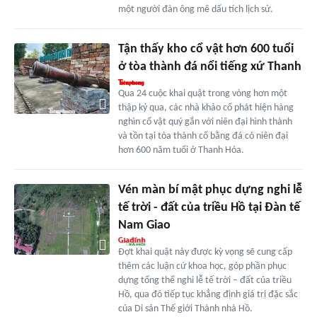
một người đàn ông mê dấu tích lịch sử.
Tận thấy kho cổ vật hơn 600 tuổi
ở tòa thành đá nổi tiếng xứ Thanh
Qua 24 cuộc khai quật trong vòng hơn một
thập kỷ qua, các nhà khảo cổ phát hiện hàng
nghìn cổ vật quý gắn với niên đại hình thành
và tồn tại tòa thành cổ bằng đá có niên đại
hơn 600 năm tuổi ở Thanh Hóa.
Vén màn bí mật phục dựng nghi lễ
tế trời - đất của triều Hồ tại Đàn tế
Nam Giao
Đợt khai quật này được kỳ vọng sẽ cung cấp
thêm các luận cứ khoa học, góp phần phục
dựng tổng thể nghi lễ tế trời – đất của triều
Hồ, qua đó tiếp tục khẳng định giá trị đặc sắc
của Di sản Thế giới Thành nhà Hồ.