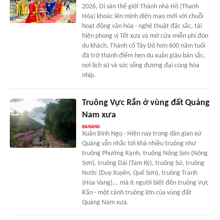
2026, Di sản thế giới Thành nhà Hồ (Thanh
Hóa) khoác lên mình diện mạo mới với chuỗi
hoạt động văn hóa - nghệ thuật đặc sắc, tái
hiện phong vị Tết xưa và mở cửa miễn phí đón
du khách. Thành cổ Tây Đô hơn 600 năm tuổi
đã trở thành điểm hẹn du xuân giàu bản sắc,
nơi lịch sử và sức sống đương đại cùng hòa
nhịp.
Truông Vực Rắn ở vùng đất Quảng
Nam xưa
Xuân Bính Ngọ - Hiện nay trong dân gian xứ
Quảng vẫn nhắc tới khá nhiều truông như
truông Phường Rạnh, truông Nông Sơn (Nông
Sơn), truông Dài (Tam Kỳ), truông Sứ, truông
Nước (Duy Xuyên, Quế Sơn), truông Tranh
(Hòa Vang)... mà ít người biết đến truông Vực
Rắn - một cánh truông lớn của vùng đất
Quảng Nam xưa.