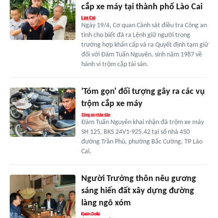
cắp xe máy tại thành phố Lào Cai
Ngày 19/4, Cơ quan Cảnh sát điều tra Công an
tỉnh cho biết đã ra Lệnh giữ người trong
trường hợp khẩn cấp và ra Quyết định tạm giữ
đối với Đàm Tuấn Nguyên, sinh năm 1987 về
hành vi trộm cắp tài sản.
'Tóm gọn' đối tượng gây ra các vụ
trộm cắp xe máy
Đàm Tuấn Nguyên khai nhận đã trộm xe máy
SH 125, BKS 24V1-925.42 tại số nhà 450
đường Trần Phú, phường Bắc Cường, TP Lào
Cai.
Người Trưởng thôn nêu gương
sáng hiến đất xây dựng đường
làng ngõ xóm