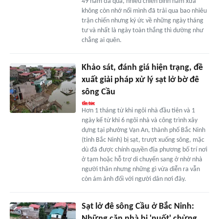
49 năm đã qua, nhiều chiến binh năm xưa
không còn nhớ nổi mình đã trải qua bao nhiêu
trận chiến nhưng ký ức về những ngày tháng
tư và nhất là ngày toàn thắng thì dường như
chẳng ai quên.
Khảo sát, đánh giá hiện trạng, đề
xuất giải pháp xử lý sạt lở bờ đê
sông Cầu
Hơn 1 tháng từ khi ngôi nhà đầu tiên và 1
ngày kể từ khi 6 ngôi nhà và công trình xây
dựng tại phường Vạn An, thành phố Bắc Ninh
(tỉnh Bắc Ninh) bị sạt, trượt xuống sông, mặc
dù đã được chính quyền địa phương bố trí nơi
ở tạm hoặc hỗ trợ di chuyển sang ở nhờ nhà
người thân nhưng những gì vừa diễn ra vẫn
còn ám ảnh đối với người dân nơi đây.
Sạt lở đê sông Cầu ở Bắc Ninh:
Những căn nhà bị 'nuốt' chửng