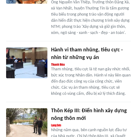
Ông Nguyễn Văn Thiệp, Trưởng thôn Đặng Xá,
xã Vạn Nhất, huyện Thường Tín là tấm gương
tiêu biểu trong phong trào vận động người
dân hiến đất thực hiện chương trình xây dựng
NTM; phong trào 'Xây dựng và giữ gìn thôn,
xóm, ngõ sáng - xanh - sạch - đẹp - an toàn'.
Hành vi tham nhũng, tiêu cực -
nhìn từ những vụ án
Tham nhũng, tiêu cực là tệ nạn gây nhức nhối,
bức xúc trong Nhân dân. Hành vi này liên quan
đến đạo đức công vụ của công chức, viên
chức. Các vụ án tham nhũng, tiêu cực sẽ
không có vùng cấm, đều bị xử lý thích đáng.
Thôn Kép III: Điển hình xây dựng
nông thôn mới
Những năm qua, bên cạnh nguồn lực đầu tư
của Nhà nước, Chi bộ thôn Kép III, xã Quyết