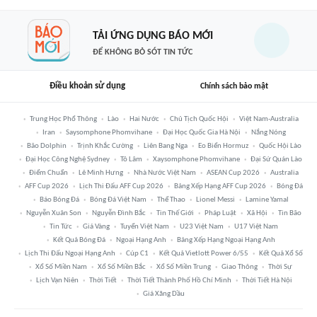
TẢI ỨNG DỤNG BÁO MỚI
ĐỂ KHÔNG BỎ SÓT TIN TỨC
Điều khoản sử dụng
Chính sách bảo mật
Trung Học Phổ Thông
Lào
Hai Nước
Chủ Tịch Quốc Hội
Việt Nam-Australia
Iran
Saysomphone Phomvihane
Đại Học Quốc Gia Hà Nội
Nắng Nóng
Bão Dolphin
Trịnh Khắc Cường
Liên Bang Nga
Eo Biển Hormuz
Quốc Hội Lào
Đại Học Công Nghệ Sydney
Tô Lâm
Xaysomphone Phomvihane
Đại Sứ Quán Lào
Điểm Chuẩn
Lê Minh Hưng
Nhà Nước Việt Nam
ASEAN Cup 2026
Australia
AFF Cup 2026
Lịch Thi Đấu AFF Cup 2026
Bảng Xếp Hạng AFF Cup 2026
Bóng Đá
Báo Bóng Đá
Bóng Đá Việt Nam
Thể Thao
Lionel Messi
Lamine Yamal
Nguyễn Xuân Son
Nguyễn Đình Bắc
Tin Thế Giới
Pháp Luật
Xã Hội
Tin Bão
Tin Tức
Giá Vàng
Tuyển Việt Nam
U23 Việt Nam
U17 Việt Nam
Kết Quả Bóng Đá
Ngoại Hạng Anh
Bảng Xếp Hạng Ngoại Hạng Anh
Lịch Thi Đấu Ngoại Hạng Anh
Cúp C1
Kết Quả Vietlott Power 6/55
Kết Quả Xổ Số
Xổ Số Miền Nam
Xổ Số Miền Bắc
Xổ Số Miền Trung
Giao Thông
Thời Sự
Lịch Vạn Niên
Thời Tiết
Thời Tiết Thành Phố Hồ Chí Minh
Thời Tiết Hà Nội
Giá Xăng Dầu