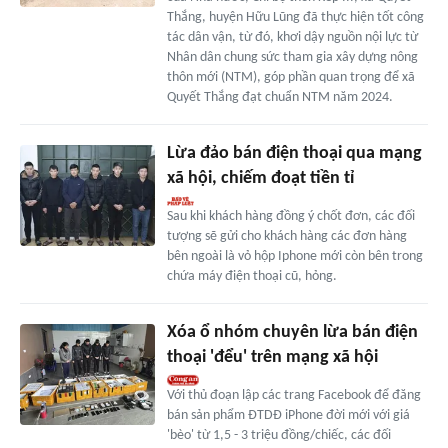
Thắng, huyện Hữu Lũng đã thực hiện tốt công
tác dân vận, từ đó, khơi dậy nguồn nội lực từ
Nhân dân chung sức tham gia xây dựng nông
thôn mới (NTM), góp phần quan trọng để xã
Quyết Thắng đạt chuẩn NTM năm 2024.
Lừa đảo bán điện thoại qua mạng
xã hội, chiếm đoạt tiền tỉ
Sau khi khách hàng đồng ý chốt đơn, các đối
tượng sẽ gửi cho khách hàng các đơn hàng
bên ngoài là vỏ hộp Iphone mới còn bên trong
chứa máy điện thoại cũ, hỏng.
Xóa ổ nhóm chuyên lừa bán điện
thoại 'đểu' trên mạng xã hội
Với thủ đoạn lập các trang Facebook để đăng
bán sản phẩm ĐTDĐ iPhone đời mới với giá
'bèo' từ 1,5 - 3 triệu đồng/chiếc, các đối