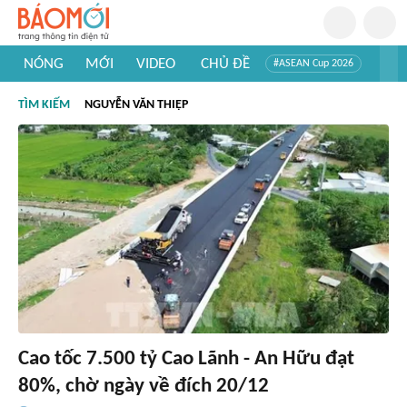
NÓNG
MỚI
VIDEO
CHỦ ĐỀ
#ASEAN Cup 2026
#Tuyển sinh đại học 2026
#Trí tuệ nhân tạo
#Mỹ - Iran
TÌM KIẾM
NGUYỄN VĂN THIỆP
#Khám phá Việt Nam
#Khám phá thế giới
Cao tốc 7.500 tỷ Cao Lãnh - An Hữu đạt
80%, chờ ngày về đích 20/12