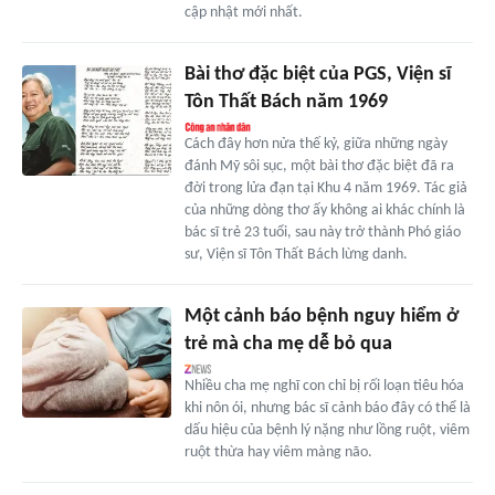
cập nhật mới nhất.
Bài thơ đặc biệt của PGS, Viện sĩ
Tôn Thất Bách năm 1969
Cách đây hơn nửa thế kỷ, giữa những ngày
đánh Mỹ sôi sục, một bài thơ đặc biệt đã ra
đời trong lửa đạn tại Khu 4 năm 1969. Tác giả
của những dòng thơ ấy không ai khác chính là
bác sĩ trẻ 23 tuổi, sau này trở thành Phó giáo
sư, Viện sĩ Tôn Thất Bách lừng danh.
Một cảnh báo bệnh nguy hiểm ở
trẻ mà cha mẹ dễ bỏ qua
Nhiều cha mẹ nghĩ con chỉ bị rối loạn tiêu hóa
khi nôn ói, nhưng bác sĩ cảnh báo đây có thể là
dấu hiệu của bệnh lý nặng như lồng ruột, viêm
ruột thừa hay viêm màng não.