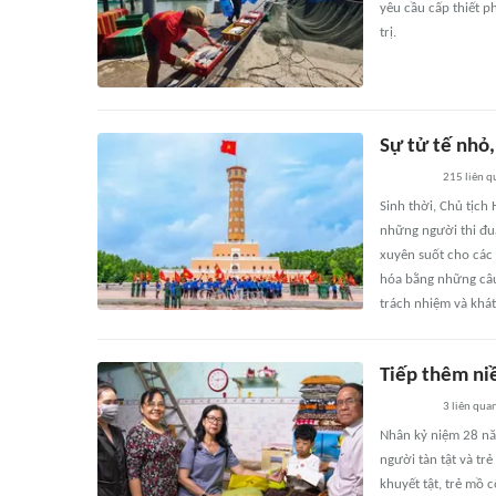
yêu cầu cấp thiết p
trị.
Sự tử tế nhỏ,
215
liên q
Sinh thời, Chủ tịch
những người thi đu
xuyên suốt cho các 
hóa bằng những câu 
trách nhiệm và khát
Tiếp thêm niề
3
liên qua
Nhân kỷ niệm 28 nă
người tàn tật và t
khuyết tật, trẻ mồ 