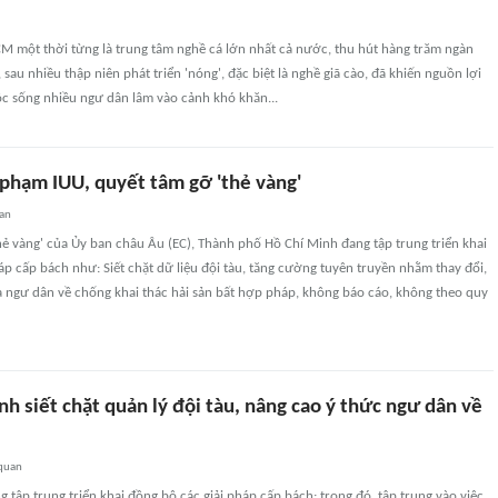
M một thời từng là trung tâm nghề cá lớn nhất cả nước, thu hút hàng trăm ngàn
 sau nhiều thập niên phát triển 'nóng', đặc biệt là nghề giã cào, đã khiến nguồn lợi
uộc sống nhiều ngư dân lâm vào cảnh khó khăn...
 phạm IUU, quyết tâm gỡ 'thẻ vàng'
uan
hẻ vàng' của Ủy ban châu Âu (EC), Thành phố Hồ Chí Minh đang tập trung triển khai
áp cấp bách như: Siết chặt dữ liệu đội tàu, tăng cường tuyên truyền nhằm thay đổi,
a ngư dân về chống khai thác hải sản bất hợp pháp, không báo cáo, không theo quy
nh siết chặt quản lý đội tàu, nâng cao ý thức ngư dân về
 quan
g tập trung triển khai đồng bộ các giải pháp cấp bách; trong đó, tập trung vào việc