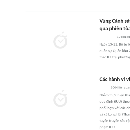
Vùng Cảnh sá
qua phiên tòa
10
liên q
Ngày 13-11, Bộ tư l
quân sự Quân khu 7 
thác IUU tại phường
Các hành vi v
3004
liên qua
Nhằm thực hiện thá
quy định (IUU) theo
phối hợp với các đơ
và xã Long Hải (Thà
tuyên truyền sâu rộ
phạm IUU.