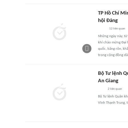
TP Hồ Chí Mi
hội Đảng
12
liên quan
Những ngày này, từ
khí chào mừng Đại h
quốc, băng rôn, khẩ
trong cộng đồng dâ
Bộ Tư lệnh Qu
An Giang
2
liên quan
Bộ Tư lệnh Quân khu
Vĩnh Thạnh Trung, t