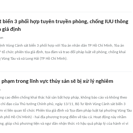
t biển 3 phối hợp tuyên truyền phòng, chống IUU thông
 giả định
uan
ệnh Vùng Cảnh sát biển 3 phối hợp với Tòa án nhân dân TP Hồ Chí Minh, Tòa án
tổ chức phiên tòa giả định, tọa đàm và trao đổi pháp luật về phòng, chống khai
 Vũng Tàu và xã Long Hải (TP Hồ Chí Minh).
i phạm trong lĩnh vực thủy sản sẽ bị xử lý nghiêm
n
ng cao điểm chống khai thác hải sản bất hợp pháp, không báo cáo và không theo
 chỉ đạo của Thủ tướng Chính phủ, ngày 13/11, Bộ Tư lệnh Vùng Cảnh sát biển 3
n vị liên quan tổ chức Phiên tòa giả định và Tọa đàm pháp luật tại phường Vũng Tàu
nh phố Hồ Chí Minh) - hai địa phương trọng điểm về tàu cá. Hoạt động này nhằm
ng, giúp chủ phương tiện và ngư dân nhận thức rõ hậu quả pháp lý của hành vi vi