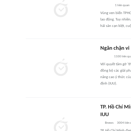
1
liên quan
Vùng ven biển TPHC
lao động. Tuy nhiên,
hải sản cạn kiệt, c
Ngăn chặn vi
1100
liên q
Với quyết tâm gỡ 't
đồng bộ các giải ph
nâng cao ý thức củ
định (IUU).
TP. Hồ Chí Mi
IUU
Bnews
3004
liên
TP. Hồ Chí Minh đan