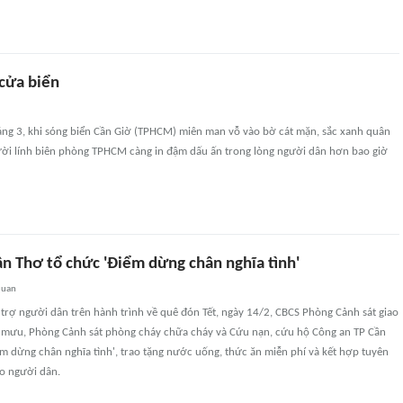
 cửa biển
ng 3, khi sóng biển Cần Giờ (TPHCM) miên man vỗ vào bờ cát mặn, sắc xanh quân
i lính biên phòng TPHCM càng in đậm dấu ấn trong lòng người dân hơn bao giờ
ần Thơ tổ chức 'Điểm dừng chân nghĩa tình'
quan
trợ người dân trên hành trình về quê đón Tết, ngày 14/2, CBCS Phòng Cảnh sát giao
mưu, Phòng Cảnh sát phòng cháy chữa cháy và Cứu nạn, cứu hộ Công an TP Cần
m dừng chân nghĩa tình', trao tặng nước uống, thức ăn miễn phí và kết hợp tuyên
ho người dân.