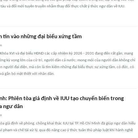
ội tàu và đổi mới tuyên truyền nhằm thay đổi thực chất ý thức ngư dân về IUU.
m tin vào những đại biểu xứng tầm
an
hóa XVI và đại biểu HĐND các cấp nhiệm kỳ 2026 - 2031 đang đến rất gần, mang
hững kỳ vọng lớn của cử tri, người dân cả nước; mong mỏi của người dân không chỉ
n người đại diện, mà còn là tìm kiếm những đại biểu thực sự xứng tầm, có đức, có
và gắn bó mật thiết với nhân dân.
nh: Phiên tòa giả định về IUU tạo chuyển biến trong
a ngư dân
an
tòa giả định về phòng, chống khai thác IUU tại TP. Hồ Chí Minh đã giúp ngư dân hiểu
vi phạm và chế tài xử lý, qua đó nâng cao ý thức tuân thủ pháp luật khi hành nghề