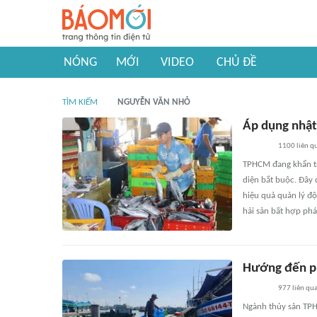
NÓNG
MỚI
VIDEO
CHỦ ĐỀ
TÌM KIẾM
NGUYỄN VĂN NHỎ
Áp dụng nhật 
1100
liên q
TPHCM đang khẩn trư
diện bắt buộc. Đây
hiệu quả quản lý độ
hải sản bất hợp phá
Hướng đến ph
977
liên qu
Ngành thủy sản TPHC