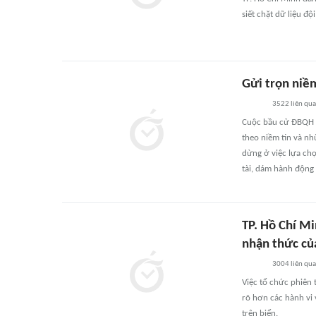
siết chặt dữ liệu đ
Gửi trọn niề
3522
liên qu
Cuộc bầu cử ĐBQH K
theo niềm tin và n
dừng ở việc lựa chọ
tài, dám hành động 
TP. Hồ Chí Mi
nhận thức củ
3004
liên qu
Việc tổ chức phiên 
rõ hơn các hành vi 
trên biển.