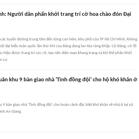
nh: Người dân phấn khởi trang trí cờ hoa chào đón Đại
 các tuyến đường trung tâm đến từng con hẻm, khu phố của TP Hồ Chí Minh, không
ội đại biểu toàn quốc lần thứ XIV của Đảng đang lan tỏa rộng khắp. Cờ Đảng, cờ Tổ
u hiệu được trang trí rực rỡ, tạo nên diện mạo khang trang và khí thế phấn khởi
n cư.
ân khu 9 bàn giao nhà 'Tình đồng đội' cho hộ khó khăn ở
 9 bàn giao nhà 'Tình đồng đội' cho hoàn cảnh đặc biệt khó khăn về nhà ở tại xã
ỉnh An Giang.