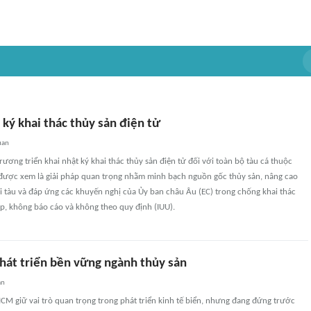
ký khai thác thủy sản điện tử
uan
ơng triển khai nhật ký khai thác thủy sản điện tử đối với toàn bộ tàu cá thuộc
 được xem là giải pháp quan trọng nhằm minh bạch nguồn gốc thủy sản, nâng cao
i tàu và đáp ứng các khuyến nghị của Ủy ban châu Âu (EC) trong chống khai thác
p, không báo cáo và không theo quy định (IUU).
át triển bền vững ngành thủy sản
an
M giữ vai trò quan trọng trong phát triển kinh tế biển, nhưng đang đứng trước