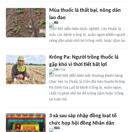
Mùa thuốc lá thất bại, nông dân
lao đao
Thời tiết diễn biến khắc nghiệt, cây thuốc lá
mắc các bệnh trắng lá, xoắn ngọn khiến người
nông dân phải nhổ bỏ trồng mới, hoặc dặm lại.
Krông Pa: Người trồng thuốc lá
gặp khó vì thời tiết bất lợi
Do thời tiết diễn biến bất thường khiến hàng
chục héc ta thuốc lá trên địa bàn huyện Krông
Pa (tỉnh Gia Lai) bị bệnh trắng lá, xoăn ngọn,
chết rũ phải nhổ bỏ để trồng dặm hoặc trồng
lại toàn bộ.
3 xã sau sáp nhập đồng loạt tổ
chức họp hội đồng Nhân dân