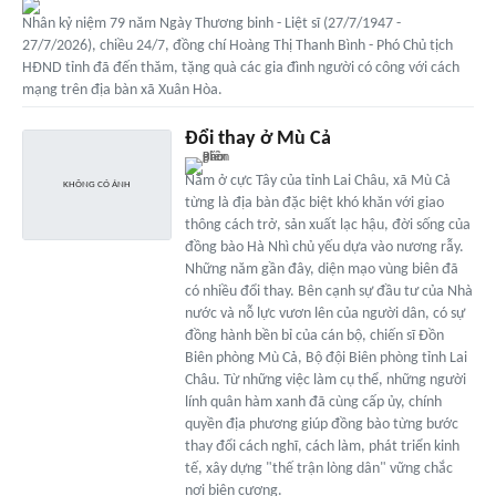
Nhân kỷ niệm 79 năm Ngày Thương binh - Liệt sĩ (27/7/1947 -
27/7/2026), chiều 24/7, đồng chí Hoàng Thị Thanh Bình - Phó Chủ tịch
HĐND tỉnh đã đến thăm, tặng quà các gia đình người có công với cách
mạng trên địa bàn xã Xuân Hòa.
Đổi thay ở Mù Cả
Nằm ở cực Tây của tỉnh Lai Châu, xã Mù Cả
từng là địa bàn đặc biệt khó khăn với giao
thông cách trở, sản xuất lạc hậu, đời sống của
đồng bào Hà Nhì chủ yếu dựa vào nương rẫy.
Những năm gần đây, diện mạo vùng biên đã
có nhiều đổi thay. Bên cạnh sự đầu tư của Nhà
nước và nỗ lực vươn lên của người dân, có sự
đồng hành bền bỉ của cán bộ, chiến sĩ Đồn
Biên phòng Mù Cả, Bộ đội Biên phòng tỉnh Lai
Châu. Từ những việc làm cụ thể, những người
lính quân hàm xanh đã cùng cấp ủy, chính
quyền địa phương giúp đồng bào từng bước
thay đổi cách nghĩ, cách làm, phát triển kinh
tế, xây dựng "thế trận lòng dân" vững chắc
nơi biên cương.