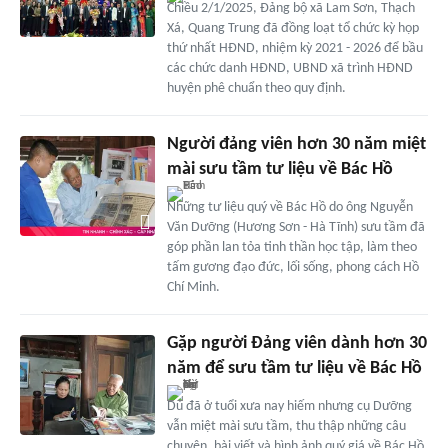
Chiều 2/1/2025, Đảng bộ xã Lam Sơn, Thạch
Xá, Quang Trung đã đồng loạt tổ chức kỳ họp
thứ nhất HĐND, nhiệm kỳ 2021 - 2026 để bầu
các chức danh HĐND, UBND xã trình HĐND
huyện phê chuẩn theo quy định.
Người đảng viên hơn 30 năm miệt
mài sưu tầm tư liệu về Bác Hồ
Những tư liệu quý về Bác Hồ do ông Nguyễn
Văn Dưỡng (Hương Sơn - Hà Tĩnh) sưu tầm đã
góp phần lan tỏa tinh thần học tập, làm theo
tấm gương đạo đức, lối sống, phong cách Hồ
Chí Minh.
Gặp người Đảng viên dành hơn 30
năm để sưu tầm tư liệu về Bác Hồ
Dù đã ở tuổi xưa nay hiếm nhưng cụ Dưỡng
vẫn miệt mài sưu tầm, thu thập những câu
chuyện, bài viết và hình ảnh quý giá về Bác Hồ