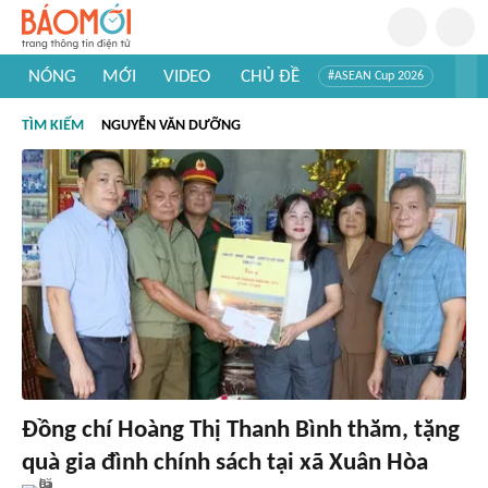
NÓNG
MỚI
VIDEO
CHỦ ĐỀ
#ASEAN Cup 2026
#Trí tuệ nhân tạo
#Mỹ - Iran
#Khám phá Việt Nam
TÌM KIẾM
NGUYỄN VĂN DƯỠNG
#Khám phá thế giới
Đồng chí Hoàng Thị Thanh Bình thăm, tặng
quà gia đình chính sách tại xã Xuân Hòa