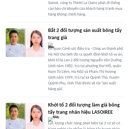
Soireé, công ty TNHH La Claire phát đi thông
cáo báo chí khuyến cáo khách hàng tránh mua
hàng không chính hãng.
Bắt 2 đối tượng sản xuất bông tẩy
trang giả
Cơ quan Cảnh sát điều tra - Công an thành phố
Hà Nội cho biết đã ra quyết định khởi tố vụ án,
khởi tố bị can 2 đối tượng Nguyễn Văn Dưỡng
(sinh năm 1982, trú tại phường Đại Mỗ, quận
Nam Từ Liêm, Hà Nội) và Phạm Thị Hương
(sinh năm 1999, trú tại xã Quỳnh Thọ, huyện
Quỳnh Phụ, tỉnh Thái Bình) về tội 'Sản xuất
hàng giả'.
Khởi tố 2 đối tượng làm giả bông
tẩy trang nhãn hiệu LASOIREE
Lực lượng chức năng phát hiện tại 2 cơ sở có