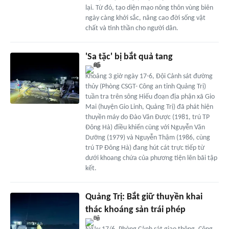
lại. Từ đó, tạo diện mạo nông thôn vùng biên
ngày càng khởi sắc, nâng cao đời sống vật
chất và tinh thần cho người dân.
'Sa tặc' bị bắt quả tang
Khoảng 3 giờ ngày 17-6, Đội Cảnh sát đường
thủy (Phòng CSGT- Công an tỉnh Quảng Trị)
tuần tra trên sông Hiếu đoạn địa phận xã Gio
Mai (huyện Gio Linh, Quảng Trị) đã phát hiện
thuyền máy do Đào Văn Được (1981, trú TP
Đông Hà) điều khiển cùng với Nguyễn Văn
Dưỡng (1979) và Nguyễn Thậm (1986, cùng
trú TP Đông Hà) đang hút cát trực tiếp từ
dưới khoang chứa của phương tiện lên bãi tập
kết.
Quảng Trị: Bắt giữ thuyền khai
thác khoáng sản trái phép