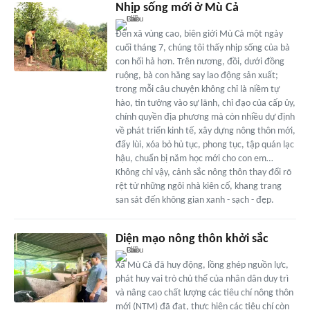
Nhịp sống mới ở Mù Cả
Đến xã vùng cao, biên giới Mù Cả một ngày
cuối tháng 7, chúng tôi thấy nhịp sống của bà
con hối hả hơn. Trên nương, đồi, dưới đồng
ruộng, bà con hăng say lao động sản xuất;
trong mỗi câu chuyện không chỉ là niềm tự
hào, tin tưởng vào sự lãnh, chỉ đạo của cấp ủy,
chính quyền địa phương mà còn nhiều dự định
về phát triển kinh tế, xây dựng nông thôn mới,
đẩy lùi, xóa bỏ hủ tục, phong tục, tập quán lạc
hậu, chuẩn bị năm học mới cho con em…
Không chỉ vậy, cảnh sắc nông thôn thay đổi rõ
rệt từ những ngôi nhà kiên cố, khang trang
san sát đến không gian xanh - sạch - đẹp.
Diện mạo nông thôn khởi sắc
Xã Mù Cả đã huy động, lồng ghép nguồn lực,
phát huy vai trò chủ thể của nhân dân duy trì
và nâng cao chất lượng các tiêu chí nông thôn
mới (NTM) đã đạt, thực hiện các tiêu chí còn