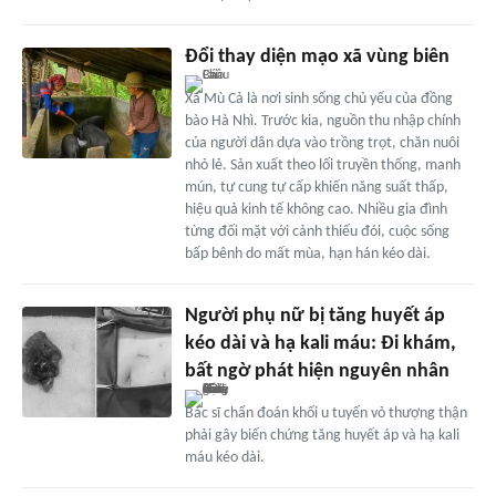
Đổi thay diện mạo xã vùng biên
Xã Mù Cả là nơi sinh sống chủ yếu của đồng
bào Hà Nhì. Trước kia, nguồn thu nhập chính
của người dân dựa vào trồng trọt, chăn nuôi
nhỏ lẻ. Sản xuất theo lối truyền thống, manh
mún, tự cung tự cấp khiến năng suất thấp,
hiệu quả kinh tế không cao. Nhiều gia đình
từng đối mặt với cảnh thiếu đói, cuộc sống
bấp bênh do mất mùa, hạn hán kéo dài.
Người phụ nữ bị tăng huyết áp
kéo dài và hạ kali máu: Đi khám,
bất ngờ phát hiện nguyên nhân
Bác sĩ chẩn đoán khối u tuyến vỏ thượng thận
phải gây biến chứng tăng huyết áp và hạ kali
máu kéo dài.