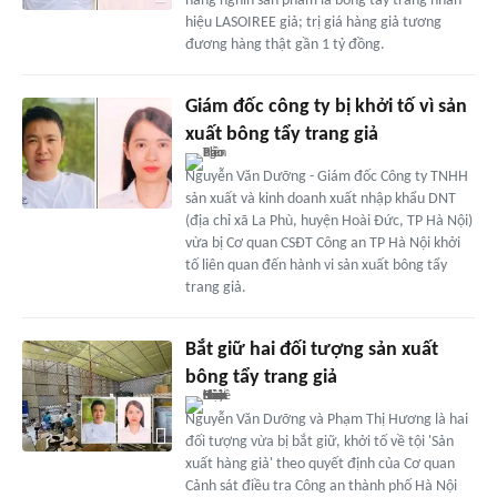
hàng nghìn sản phẩm là bông tẩy trang nhãn
hiệu LASOIREE giả; trị giá hàng giả tương
đương hàng thật gần 1 tỷ đồng.
Giám đốc công ty bị khởi tố vì sản
xuất bông tẩy trang giả
Nguyễn Văn Dưỡng - Giám đốc Công ty TNHH
sản xuất và kinh doanh xuất nhập khẩu DNT
(địa chỉ xã La Phù, huyện Hoài Đức, TP Hà Nội)
vừa bị Cơ quan CSĐT Công an TP Hà Nội khởi
tố liên quan đến hành vi sản xuất bông tẩy
trang giả.
Bắt giữ hai đối tượng sản xuất
bông tẩy trang giả
Nguyễn Văn Dưỡng và Phạm Thị Hương là hai
đối tượng vừa bị bắt giữ, khởi tố về tội 'Sản
xuất hàng giả' theo quyết định của Cơ quan
Cảnh sát điều tra Công an thành phố Hà Nội