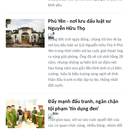
kính yêu.
Phú Yên - nơi lưu dấu luật sư
Nguyễn Hữu Thọ
Trong tiết trời ngày đông, chúng tôi tìm về ba
nơi lưu dấu luật sư (LS) Nguyễn Hữu Thọ ở Phú
Yên trong thời chiến với ba cuộc giải thoát ông
ra vùng giải phóng. Ông đã về cõi vĩnh hằng 28
năm, nhưng những sự kiện lịch sử đậm nét
hào hùng năm xưa gắn liền hình ảnh vị LS kiên
cường, luôn là biểu tượng sáng ngời về tinh
thần đấu tranh vì độc lập tự do, thống nhất
đất nước.
Đẩy mạnh đấu tranh, ngăn chặn
tội phạm 'tín dụng đen'
Thời gian qua, với sự vào cuộc quyết liệt của
các cơ quan chức năng, nhiều băng, nhóm đối