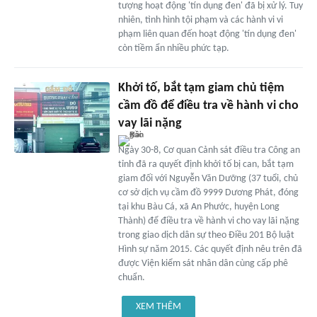
tượng hoạt động 'tín dụng đen' đã bị xử lý. Tuy
nhiên, tình hình tội phạm và các hành vi vi
phạm liên quan đến hoạt động 'tín dụng đen'
còn tiềm ẩn nhiều phức tạp.
Khởi tố, bắt tạm giam chủ tiệm
cầm đồ để điều tra về hành vi cho
vay lãi nặng
Ngày 30-8, Cơ quan Cảnh sát điều tra Công an
tỉnh đã ra quyết định khởi tố bị can, bắt tạm
giam đối với Nguyễn Văn Dưỡng (37 tuổi, chủ
cơ sở dịch vụ cầm đồ 9999 Dương Phát, đóng
tại khu Bàu Cá, xã An Phước, huyện Long
Thành) để điều tra về hành vi cho vay lãi nặng
trong giao dịch dân sự theo Điều 201 Bộ luật
Hình sự năm 2015. Các quyết định nêu trên đã
được Viện kiểm sát nhân dân cùng cấp phê
chuẩn.
XEM THÊM