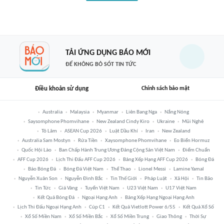
TẢI ỨNG DỤNG BÁO MỚI
ĐỂ KHÔNG BỎ SÓT TIN TỨC
Điều khoản sử dụng
Chính sách bảo mật
Australia
Malaysia
Myanmar
Liên Bang Nga
Nắng Nóng
Saysomphone Phomvihane
New Zealand Cindy Kiro
Ukraine
Mũi Nghê
Tô Lâm
ASEAN Cup 2026
Luật Dầu Khí
Iran
New Zealand
Australia Sam Mostyn
Rửa Tiền
Xaysomphone Phomvihane
Eo Biển Hormuz
Quốc Hội Lào
Ban Chấp Hành Trung Ương Đảng Cộng Sản Việt Nam
Điểm Chuẩn
AFF Cup 2026
Lịch Thi Đấu AFF Cup 2026
Bảng Xếp Hạng AFF Cup 2026
Bóng Đá
Báo Bóng Đá
Bóng Đá Việt Nam
Thể Thao
Lionel Messi
Lamine Yamal
Nguyễn Xuân Son
Nguyễn Đình Bắc
Tin Thế Giới
Pháp Luật
Xã Hội
Tin Bão
Tin Tức
Giá Vàng
Tuyển Việt Nam
U23 Việt Nam
U17 Việt Nam
Kết Quả Bóng Đá
Ngoại Hạng Anh
Bảng Xếp Hạng Ngoại Hạng Anh
Lịch Thi Đấu Ngoại Hạng Anh
Cúp C1
Kết Quả Vietlott Power 6/55
Kết Quả Xổ Số
Xổ Số Miền Nam
Xổ Số Miền Bắc
Xổ Số Miền Trung
Giao Thông
Thời Sự