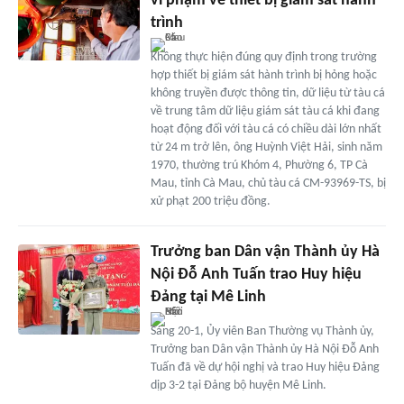
vi phạm về thiết bị giám sát hành
trình
Không thực hiện đúng quy định trong trường
hợp thiết bị giám sát hành trình bị hỏng hoặc
không truyền được thông tin, dữ liệu từ tàu cá
về trung tâm dữ liệu giám sát tàu cá khi đang
hoạt động đối với tàu cá có chiều dài lớn nhất
từ 24 m trở lên, ông Huỳnh Việt Hải, sinh năm
1970, thường trú Khóm 4, Phường 6, TP Cà
Mau, tỉnh Cà Mau, chủ tàu cá CM-93969-TS, bị
xử phạt 200 triệu đồng.
Trưởng ban Dân vận Thành ủy Hà
Nội Đỗ Anh Tuấn trao Huy hiệu
Đảng tại Mê Linh
Sáng 20-1, Ủy viên Ban Thường vụ Thành ủy,
Trưởng ban Dân vận Thành ủy Hà Nội Đỗ Anh
Tuấn đã về dự hội nghị và trao Huy hiệu Đảng
dịp 3-2 tại Đảng bộ huyện Mê Linh.