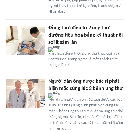
khai hiệu quả, góp phần xây dựng hình ảnh
người thầy thuốc trẻ tận tâm, trách nhiệm vì
Nhân dân.
Đồng thời điều trị 2 ung thư
đường tiêu hóa bằng kỹ thuật nội
soi ít xâm lấn
Phát hiện đồng thời 2 ung thư thực quản và
ung thư đại tràng sigma là một thách thức
trong điều trị.
Người đàn ông được bác sĩ phát
hiện mắc cùng lúc 2 bệnh ung thư
Mới đây, người đàn ông 62 tuổi được các bác
sĩ BVĐK tỉnh Quảng Ninh phát hiện cùng lúc
mắc 2 bệnh ung thư thực quản và ung thư đại
tràng sigma. Sau đó, các bác sĩ phối hợp điều
trị thành công bằng các kỹ thuật nội soi ít xâm
lấn hiện đại...