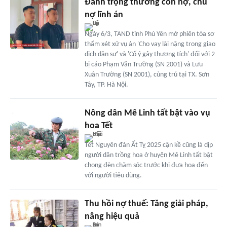
Đánh trọng thương con nợ, chủ
nợ lĩnh án
Ngày 6/3, TAND tỉnh Phú Yên mở phiên tòa sơ
thẩm xét xử vụ án 'Cho vay lãi nặng trong giao
dịch dân sự' và 'Cố ý gây thương tích' đối với 2
bị cáo Phạm Văn Trường (SN 2001) và Lưu
Xuân Trường (SN 2001), cùng trú tại TX. Sơn
Tây, TP. Hà Nội.
Nông dân Mê Linh tất bật vào vụ
hoa Tết
Tết Nguyên đán Ất Tỵ 2025 cận kề cũng là dịp
người dân trồng hoa ở huyện Mê Linh tất bật
chong đèn chăm sóc trước khi đưa hoa đến
với người tiêu dùng.
Thu hồi nợ thuế: Tăng giải pháp,
nâng hiệu quả