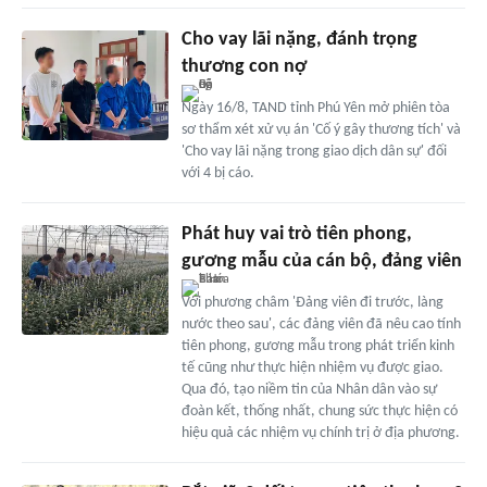
Cho vay lãi nặng, đánh trọng
thương con nợ
Ngày 16/8, TAND tỉnh Phú Yên mở phiên tòa
sơ thẩm xét xử vụ án 'Cố ý gây thương tích' và
'Cho vay lãi nặng trong giao dịch dân sự' đối
với 4 bị cáo.
Phát huy vai trò tiên phong,
gương mẫu của cán bộ, đảng viên
Với phương châm 'Đảng viên đi trước, làng
nước theo sau', các đảng viên đã nêu cao tính
tiên phong, gương mẫu trong phát triển kinh
tế cũng như thực hiện nhiệm vụ được giao.
Qua đó, tạo niềm tin của Nhân dân vào sự
đoàn kết, thống nhất, chung sức thực hiện có
hiệu quả các nhiệm vụ chính trị ở địa phương.