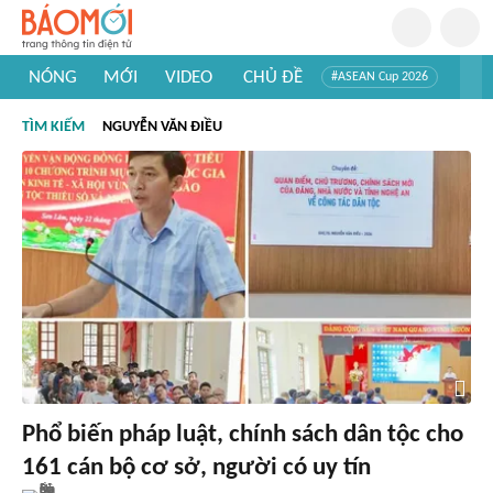
NÓNG
MỚI
VIDEO
CHỦ ĐỀ
#ASEAN Cup 2026
#Trí tuệ nhân tạo
#Mỹ - Iran
#Khám phá Việt Nam
TÌM KIẾM
NGUYỄN VĂN ĐIỀU
#Khám phá thế giới
Phổ biến pháp luật, chính sách dân tộc cho
161 cán bộ cơ sở, người có uy tín