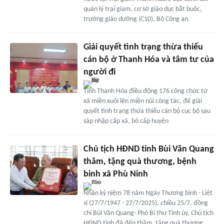
quản lý trại giam, cơ sở giáo dục bắt buộc,
trường giáo dưỡng (C10), Bộ Công an.
Giải quyết tình trạng thừa thiếu
cán bộ ở Thanh Hóa và tâm tư của
người đi
Tỉnh Thanh Hóa điều động 176 công chức từ
xã miền xuôi lên miền núi công tác, để giải
quyết tình trạng thừa thiếu cán bộ cục bộ sau
sáp nhập cấp xã, bỏ cấp huyện
Chủ tịch HĐND tỉnh Bùi Văn Quang
thăm, tặng quà thương, bệnh
binh xã Phù Ninh
Nhân kỷ niệm 78 năm Ngày Thương binh - Liệt
sĩ (27/7/1947 - 27/7/2025), chiều 25/7, đồng
chí Bùi Văn Quang- Phó Bí thư Tỉnh ủy, Chủ tịch
HĐND tỉnh đã đến thăm, tặng quà thương