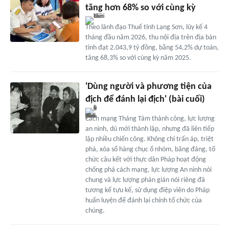
tăng hơn 68% so với cùng kỳ
Theo lãnh đạo Thuế tỉnh Lạng Sơn, lũy kế 4
tháng đầu năm 2026, thu nội địa trên địa bàn
tỉnh đạt 2.043,9 tỷ đồng, bằng 54,2% dự toán,
tăng 68,3% so với cùng kỳ năm 2025.
'Dùng người và phương tiện của
địch để đánh lại địch' (bài cuối)
Cách mạng Tháng Tám thành công, lực lượng
an ninh, dù mới thành lập, nhưng đã liên tiếp
lập nhiều chiến công. Không chỉ trấn áp, triệt
phá, xóa sổ hàng chục ổ nhóm, băng đảng, tổ
chức câu kết với thực dân Pháp hoạt động
chống phá cách mạng, lực lượng An ninh nói
chung và lực lượng phản gián nói riêng đã
tương kế tựu kế, sử dụng điệp viên do Pháp
huấn luyện để đánh lại chính tổ chức của
chúng.