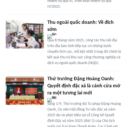
nhiệm vụ quý III, triển khai nhiệm vụ quý
IV/2025.
Thu ngoài quốc doanh: Về đích
sớm
Qua 8 tháng năm 2025, công tác thu nội địa
trên địa bàn tỉnh tiếp tục có những bước
chuyển tích cực, nổi bật nhất trong đó chính là
kết quả thu từ khu vực công thương nghiệp và
dịch vụ ngoài quốc doanh (NQD).
Thứ trưởng Đặng Hoàng Oanh:
Quyết định đặc xá là cánh cửa mở
ra một tương lai mới
Sáng 1/9, Thứ trưởng Bộ Tư pháp Đặng Hoàng
Oanh, Ủy viên Hội đồng Tư vấn đặc xá năm
2025 dự và phát biểu tại Lễ Công bố Quyết
định Đặc xá năm 2025 (đợt 2) của Chủ tịch
nước tại Trại giam Thanh Xuân, Cục Cảnh sát