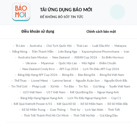
TẢI ỨNG DỤNG BÁO MỚI
ĐỂ KHÔNG BỎ SÓT TIN TỨC
Điều khoản sử dụng
Chính sách bảo mật
Tô Lâm
Australia
Chủ Tịch Quốc Hội
Thái Lan
Luật Dầu Khí
Malaysia
Nắng Nóng
Trần Thanh Mẫn
Liên Bang Nga
Xaysomphone Phomvihane
Iran
Australia Sam Mostyn
New Zealand
ASEAN Cup 2026
Eo Biển Hormuz
Ukraine
Myanmar
Quốc Hội Lào
Mũi Nghê
Điểm Chuẩn
New Zealand Cindy Kiro
AFF Cup 2026
Lịch Thi Đấu AFF Cup 2026
Bảng Xếp Hạng AFF Cup 2026
Bóng Đá
Báo Bóng Đá
Bóng Đá Việt Nam
Thể Thao
Lionel Messi
Lamine Yamal
Nguyễn Xuân Son
Nguyễn Đình Bắc
Tin Thế Giới
Pháp Luật
Xã Hội
Tin Bão
Tin Tức
Giá Vàng
Tuyển Việt Nam
U23 Việt Nam
U17 Việt Nam
Kết Quả Bóng Đá
Ngoại Hạng Anh
Bảng Xếp Hạng Ngoại Hạng Anh
Lịch Thi Đấu Ngoại Hạng Anh
Cúp C1
Kết Quả Vietlott Power 6/55
Kết Quả Xổ Số
Xổ Số Miền Nam
Xổ Số Miền Bắc
Xổ Số Miền Trung
Giao Thông
Thời Sự
Lịch Vạn Niên
Thời Tiết
Thời Tiết Thành Phố Hồ Chí Minh
Thời Tiết Hà Nội
Giá Xăng Dầu