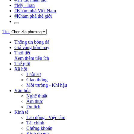
#Mỹ - Iran
#Khám phá Việt Nam
#Khám phá thế giới
Tin
Thông tin bóng đá
Giá vàng hôm nay
Thời tiết
Xem thêm tiện ích
Thế giới
Xã hội
Thời sự
Giao thông
Môi trường - Khí hậu
Văn hóa
Nghệ thuật
Ẩm thực
Du lịch
Kinh tế
Lao động - Việc làm
Tài chính
Chứng khoán
Kinh doanh