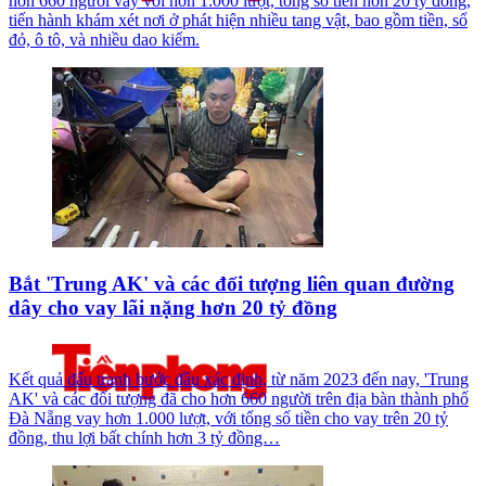
hơn 660 người vay với hơn 1.000 lượt, tổng số tiền hơn 20 tỷ đồng,
tiến hành khám xét nơi ở phát hiện nhiều tang vật, bao gồm tiền, sổ
đỏ, ô tô, và nhiều dao kiếm.
Bắt 'Trung AK' và các đối tượng liên quan đường
dây cho vay lãi nặng hơn 20 tỷ đồng
Kết quả đấu tranh bước đầu xác định, từ năm 2023 đến nay, 'Trung
AK' và các đối tượng đã cho hơn 660 người trên địa bàn thành phố
Đà Nẵng vay hơn 1.000 lượt, với tổng số tiền cho vay trên 20 tỷ
đồng, thu lợi bất chính hơn 3 tỷ đồng…