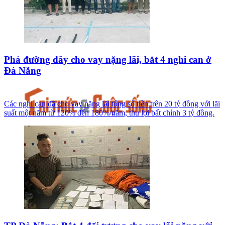
Phá đường dây cho vay nặng lãi, bắt 4 nghi can ở
Đà Nẵng
Các nghi can đã cho vay nặng lãi tổng số tiền trên 20 tỷ đồng với lãi
suất một năm từ 120% đến 180%/năm, thu lợi bất chính 3 tỷ đồng.