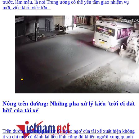
trước, làm mẫu, là nơi Trung ương có thể yên tâm giao nhiệm vụ
mới, việc khó, việc lớn...
Nóng trên đường: Những pha xử lý kiểu 'trời ơi đất
hỡi' của tài xế
Trên đường, những pha xử lý 'ngáo ngơ' của tài xế xuất hiện không
ít và chỉ một cú đánh lái liều lĩnh cũng đủ khiến người xung quanh