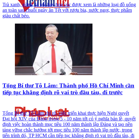
Trà xanh, gừng, lá vối hay hoa cúc được xem là những loại đồ uống
an toàn sau chuỗi ngày ăn Tết với rượu bia, nước ngọt, thực phẩm
giàu chất béo.
Tổng Bí thư Tô Lâm: Thành phố Hồ Chí Minh cần
tiếp tục khẳng định rõ vai trò đầu tàu, đi trước
Tổng Bí thư Tô Lâm chỉ rõ, việc triển khai thực hiện Nghị quyết
Đại hội XIV của Đảng trong 5 - 10 năm tới có ý nghĩa bản lề, quyết
định việc hoàn thành mục tiêu 100 năm thành lập Đảng và tạo nền
tảng vững chắc hướng tới mục tiêu 100 năm thành lập nước, trong
tiến trình đó, TP HCM cần tiếp tục khẳng định rõ vai trò đầu tàu, đi