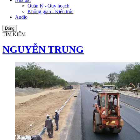
Nhà đất
Quản lý - Quy hoạch
Không gian - Kiến trúc
Audio
Đóng
TÌM KIẾM
NGUYỄN TRUNG