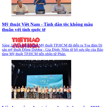
Mỹ thuật Việt Nam - Tính dân tộc không mâu
thuẫn với tính quốc tế
Sáng 22/11 tại Bảo tàng Mỹ thuật TP.HCM đã diễn ra Tọa đàm Di
sản mỹ thuật Đông Dương - Gia Định: Nhìn từ bộ sưu tập của Bảo
tàng Mỹ thuật TP.HCM tiếp nhận từ Pháp.