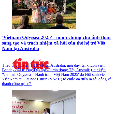
'Vietnam Odyssea 2025' - minh chứng cho tinh thần
sáng tạo và trách nhiệm xã hội của thế hệ trẻ Việt
Nam tại Australia
Theo phóng viên TTXVN tại Australia, mới đây, tại khuôn viên
Bentley của trường Đại học Curtin (bang Tây Australia), sự kiện
'Vietnam Odyssea – Hành trình Việt Nam 2025' do Hội sinh viên
Việt Nam tại Đại học Curtin (VSAC) tổ chức đã diễn ra sôi động và
thành công rực rỡ.