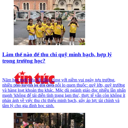
Làm thế nào để thu chi quỹ minh bạch, hợp lý
trong trường học?
Năm học mới vừa bắt đầu, cùng với niềm vui ngày tựu trường,
nhiều phụ huynh lại đối diện nỗi lo quen thuộc: quỹ lớp, quỹ trường
và hàng loạt khoản thu khác. Mặc dù ngành giáo dục nhiều lần nhấn
mạnh 'không để tái diễn tình trạng lạm thu', thực tế vẫn còn không ít
phản ánh về việc thu chi thiếu minh bạch, gây áp lực tài chính và
tâm lý cho gia đình học sinh.