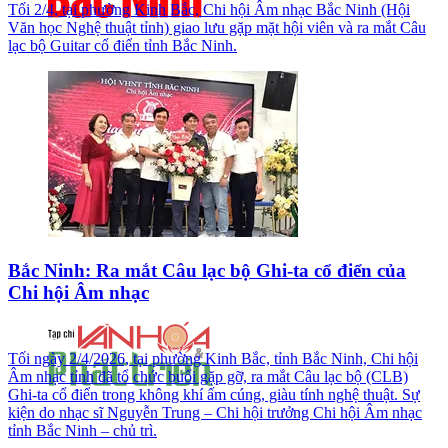
Tối 2/4, tại phường Kinh Bắc, Chi hội Âm nhạc Bắc Ninh (Hội
Văn học Nghệ thuật tỉnh) giao lưu gặp mặt hội viên và ra mắt Câu
lạc bộ Guitar cổ điển tỉnh Bắc Ninh.
Bắc Ninh: Ra mắt Câu lạc bộ Ghi-ta cổ điển của
Chi hội Âm nhạc
Tối ngày 2/4/2026, tại phường Kinh Bắc, tỉnh Bắc Ninh, Chi hội
Âm nhạc tỉnh đã tổ chức buổi gặp gỡ, ra mắt Câu lạc bộ (CLB)
Ghi-ta cổ điển trong không khí ấm cúng, giàu tính nghệ thuật. Sự
kiện do nhạc sĩ Nguyễn Trung – Chi hội trưởng Chi hội Âm nhạc
tỉnh Bắc Ninh – chủ trì.