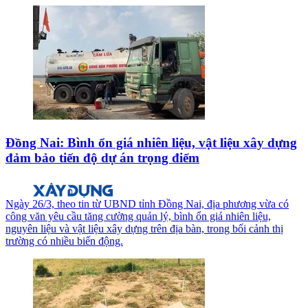
Đồng Nai: Bình ổn giá nhiên liệu, vật liệu xây dựng
đảm bảo tiến độ dự án trọng điểm
Ngày 26/3, theo tin từ UBND tỉnh Đồng Nai, địa phương vừa có
công văn yêu cầu tăng cường quản lý, bình ổn giá nhiên liệu,
nguyên liệu và vật liệu xây dựng trên địa bàn, trong bối cảnh thị
trường có nhiều biến động.