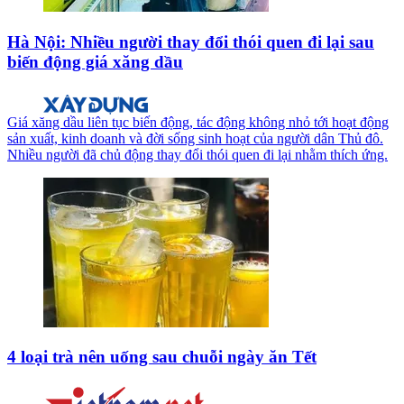
Hà Nội: Nhiều người thay đổi thói quen đi lại sau
biến động giá xăng dầu
Giá xăng dầu liên tục biến động, tác động không nhỏ tới hoạt động
sản xuất, kinh doanh và đời sống sinh hoạt của người dân Thủ đô.
Nhiều người đã chủ động thay đổi thói quen đi lại nhằm thích ứng.
4 loại trà nên uống sau chuỗi ngày ăn Tết