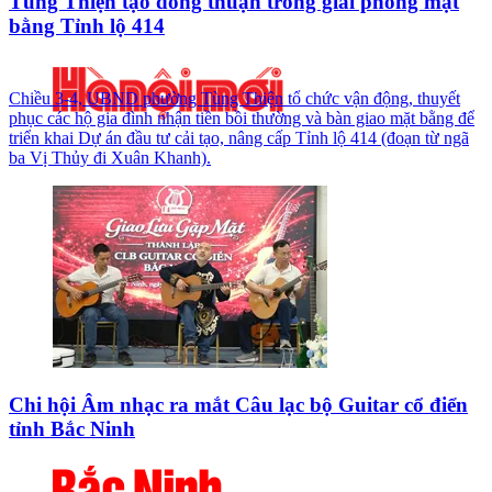
Tùng Thiện tạo đồng thuận trong giải phóng mặt
bằng Tỉnh lộ 414
Chiều 3-4, UBND phường Tùng Thiện tổ chức vận động, thuyết
phục các hộ gia đình nhận tiền bồi thường và bàn giao mặt bằng để
triển khai Dự án đầu tư cải tạo, nâng cấp Tỉnh lộ 414 (đoạn từ ngã
ba Vị Thủy đi Xuân Khanh).
Chi hội Âm nhạc ra mắt Câu lạc bộ Guitar cổ điển
tỉnh Bắc Ninh