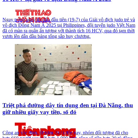
Ngay trong ngày thi đấu đầu tiên (19-7) của Giải vô địch judo trẻ và
vô địch Đông Nam Á 2025 tại Philippines, đội tuyển judo Việt Nam
đã có màn ra quân ấn tượng với thành tích 16 HCV, qua đó tạm thời
vươn lên dẫn đầu bảng tổng sắp huy chương.
Triệt phá đường dây tín dụng đen tại Đà Nẵng, thu
giữ nhiều giấy vay tiền, sổ đỏ
Công an xác định, từ năm 2023 đến nay, nhóm đối tượng đã cho