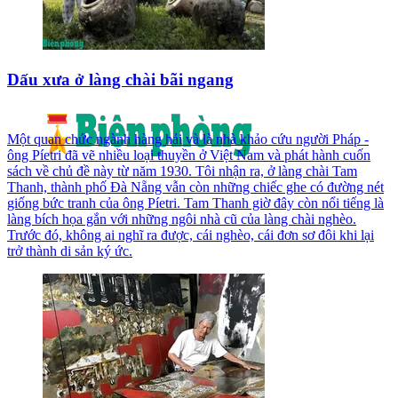
Dấu xưa ở làng chài bãi ngang
Một quan chức ngành hàng hải và là nhà khảo cứu người Pháp -
ông Píetri đã vẽ nhiều loại thuyền ở Việt Nam và phát hành cuốn
sách về chủ đề này từ năm 1930. Tôi nhận ra, ở làng chài Tam
Thanh, thành phố Đà Nẵng vẫn còn những chiếc ghe có đường nét
giống bức tranh của ông Píetri. Tam Thanh giờ đây còn nổi tiếng là
làng bích họa gắn với những ngôi nhà cũ của làng chài nghèo.
Trước đó, không ai nghĩ ra được, cái nghèo, cái đơn sơ đôi khi lại
trở thành di sản ký ức.