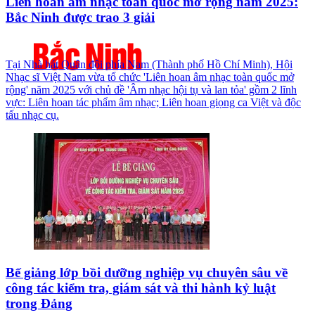
Liên hoan âm nhạc toàn quốc mở rộng năm 2025:
Bắc Ninh được trao 3 giải
Tại Nhà hát Quân đội phía Nam (Thành phố Hồ Chí Minh), Hội
Nhạc sĩ Việt Nam vừa tổ chức 'Liên hoan âm nhạc toàn quốc mở
rộng' năm 2025 với chủ đề 'Âm nhạc hội tụ và lan tỏa' gồm 2 lĩnh
vực: Liên hoan tác phẩm âm nhạc; Liên hoan giọng ca Việt và độc
tấu nhạc cụ.
Bế giảng lớp bồi dưỡng nghiệp vụ chuyên sâu về
công tác kiểm tra, giám sát và thi hành kỷ luật
trong Đảng