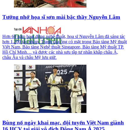
Tưởng nhớ họa sĩ sơn mài bậc thầy Nguyễn Lâm
Hơn 60 năm hoạt động nghệ thuật, họa sĩ Nguyễn Lâm đã sáng tác
hơn 1.200 tác phẩm. Tranh của ông có mặt trong Bảo tàng Mỹ thuật
Việt Nam, Bảo tàng Nghệ thuật Singapore, Bảo tàng Mỹ thuật TP.
Hồ Chí Minh… và được các nhà sưu tập tư nhân khắp châu Á,
châu Âu và châu Mỹ lưu giữ.
Bùng nổ ngày khai mạc, đội tuyển Việt Nam giành
16 HCV tại giải vô địch Đông Nam Á 2025