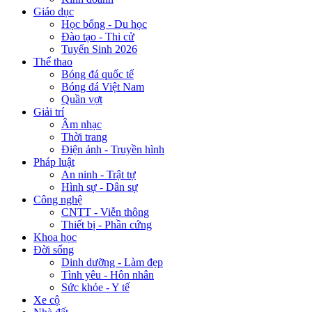
Giáo dục
Học bổng - Du học
Đào tạo - Thi cử
Tuyển Sinh 2026
Thể thao
Bóng đá quốc tế
Bóng đá Việt Nam
Quần vợt
Giải trí
Âm nhạc
Thời trang
Điện ảnh - Truyền hình
Pháp luật
An ninh - Trật tự
Hình sự - Dân sự
Công nghệ
CNTT - Viễn thông
Thiết bị - Phần cứng
Khoa học
Đời sống
Dinh dưỡng - Làm đẹp
Tình yêu - Hôn nhân
Sức khỏe - Y tế
Xe cộ