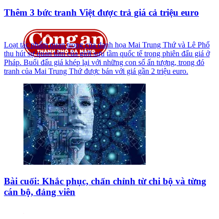
Thêm 3 bức tranh Việt được trả giá cả triệu euro
Loạt tác phẩm quan trọng của danh họa Mai Trung Thứ và Lê Phổ
thu hút sự quan tâm của giới sưu tầm quốc tế trong phiên đấu giá ở
Pháp. Buổi đấu giá khép lại với những con số ấn tượng, trong đó
tranh của Mai Trung Thứ được bán với giá gần 2 triệu euro.
Bài cuối: Khắc phục, chấn chỉnh từ chi bộ và từng
cán bộ, đảng viên