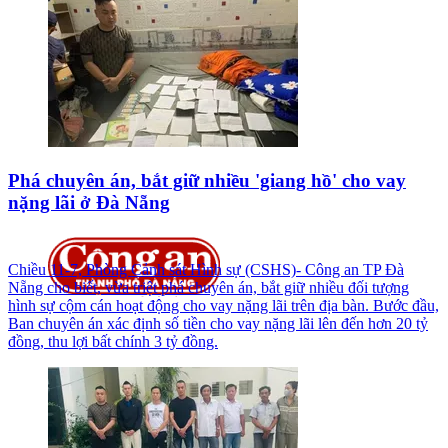
Phá chuyên án, bắt giữ nhiều 'giang hồ' cho vay
nặng lãi ở Đà Nẵng
Chiều 11-7, Phòng Cảnh sát Hình sự (CSHS)- Công an TP Đà
Nẵng cho biết, vừa triệt phá chuyên án, bắt giữ nhiều đối tượng
hình sự cộm cán hoạt động cho vay nặng lãi trên địa bàn. Bước đầu,
Ban chuyên án xác định số tiền cho vay nặng lãi lên đến hơn 20 tỷ
đồng, thu lợi bất chính 3 tỷ đồng.