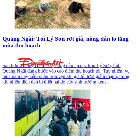
Quảng Ngãi: Tỏi Lý Sơn rớt giá, nông dân lo lắng
mùa thu hoạch
Sau hơn 4 tháng chăm sóc, nông dân tại đặc khu Lý Sơn, tỉnh
Quảng Ngãi đang bước vào cao điểm thu hoạch tỏi. Tuy nhiên, vụ
mùa năm nay kém phần trọn vẹn khi giá tỏi tươi giảm mạnh, trong
khi nhiều diện tích bị thiệt hại do cây sinh trưởng kém.