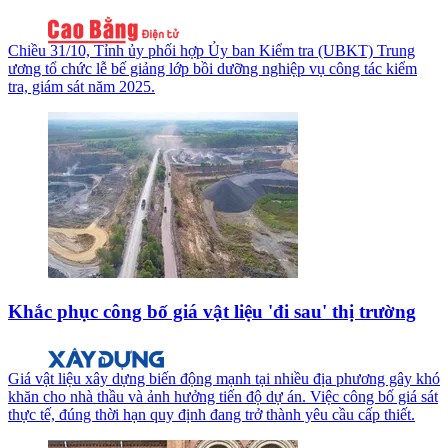
Chiều 31/10, Tỉnh ủy phối hợp Ủy ban Kiểm tra (UBKT) Trung
ương tổ chức lễ bế giảng lớp bồi dưỡng nghiệp vụ công tác kiểm
tra, giám sát năm 2025.
Khắc phục công bố giá vật liệu 'đi sau' thị trường
Giá vật liệu xây dựng biến động mạnh tại nhiều địa phương gây khó
khăn cho nhà thầu và ảnh hưởng tiến độ dự án. Việc công bố giá sát
thực tế, đúng thời hạn quy định đang trở thành yêu cầu cấp thiết.