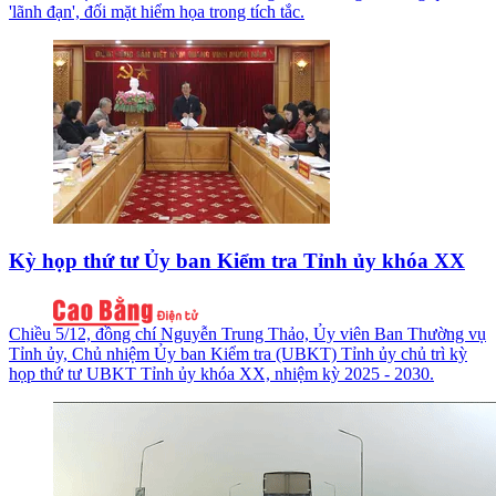
'lãnh đạn', đối mặt hiểm họa trong tích tắc.
Kỳ họp thứ tư Ủy ban Kiểm tra Tỉnh ủy khóa XX
Chiều 5/12, đồng chí Nguyễn Trung Thảo, Ủy viên Ban Thường vụ
Tỉnh ủy, Chủ nhiệm Ủy ban Kiểm tra (UBKT) Tỉnh ủy chủ trì kỳ
họp thứ tư UBKT Tỉnh ủy khóa XX, nhiệm kỳ 2025 - 2030.