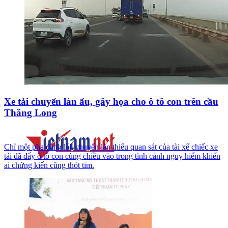
Xe tải chuyển làn ẩu, gây họa cho ô tô con trên cầu
Thăng Long
Chỉ một pha đánh lái, chuyển làn thiếu quan sát của tài xế chiếc xe
tải đã đẩy ô tô con cùng chiều vào trong tình cảnh nguy hiểm khiến
ai chứng kiến cũng thót tim.