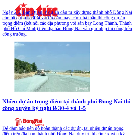
Ngày 2/5, Ban Quản lý dự án đầu tư xây dựng thành phố Đồng Nai
cho biết, dịp lễ 30/4 và 1/5 năm nay, các nhà thầu thi công dự án
trọng điểm (kết nối các địa phương với sân bay Long Thành, Thành
phố Hồ Chí Minh) trên địa bàn Đồng Nai vẫn giữ nhịp thi công trên
công trường.
Nhiều dự án trọng điểm tại thành phố Đồng Nai thi
công xuyên kỳ nghỉ lễ 30-4 và 1-5
Để đảm bảo tiến độ hoàn thành các dự án, tại nhiều dự án trọng
điểm trên địa bàn thành phố Đồng Nai duy trì thi công xuyên kỳ