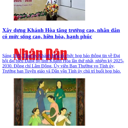
Xây dựng Khánh Hòa tăng trưởng cao, nhân dân
có mức sống cao, hiền hòa, hạnh phúc
Sáng 19/9, Tỉnh ủy Khánh Hòa tổ chức họp báo thông tin về Đại
hội đại biểu Đảng bộ tỉnh Khánh Hòa lần thứ nhất, nhiệm kỳ 2025-
2030. Đồng chí Lâm Đông, Ủy viên Ban Thường vụ Tỉnh ủy,
Trưởng ban Tuyên giáo và Dân vận Tỉnh ủy chủ trì buổi họp báo.