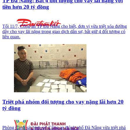
TP Đà Nẵng: Bắt 4 đối tượng cho vay lãi nặng với
tiền hơn 20 tỷ đồng
Tối 11/7, Công an TP Đà Nẵng cho biết, đơn vị vừa triệt xóa đường
dây cho vay lãi nặng trong giao dịch dân sự, bắt giữ 4 đối tượng có
liên quan.
Triệt phá nhóm đối tượng cho vay nặng lãi hơn 20
tỷ đồng
Phòng Cảnh sát hình sự, Công an thành phố Đà Nẵng vừa triệt phá