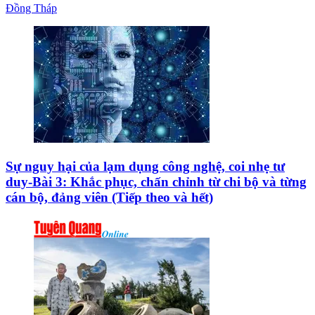
Đồng Tháp
Sự nguy hại của lạm dụng công nghệ, coi nhẹ tư
duy-Bài 3: Khắc phục, chấn chỉnh từ chi bộ và từng
cán bộ, đảng viên (Tiếp theo và hết)