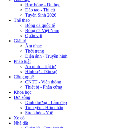
Học bổng - Du học
Đào tạo - Thi cử
Tuyển Sinh 2026
Thể thao
Bóng đá quốc tế
Bóng đá Việt Nam
Quần vợt
Giải trí
Âm nhạc
Thời trang
Điện ảnh - Truyền hình
Pháp luật
An ninh - Trật tự
Hình sự - Dân sự
Công nghệ
CNTT - Viễn thông
Thiết bị - Phần cứng
Khoa học
Đời sống
Dinh dưỡng - Làm đẹp
Tình yêu - Hôn nhân
Sức khỏe - Y tế
Xe cộ
Nhà đất