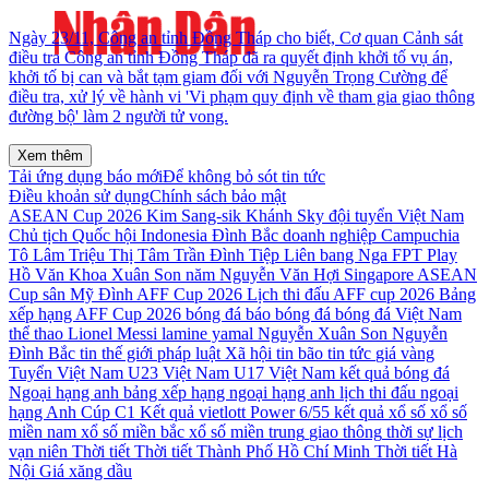
Ngày 23/11, Công an tỉnh Đồng Tháp cho biết, Cơ quan Cảnh sát
điều tra Công an tỉnh Đồng Tháp đã ra quyết định khởi tố vụ án,
khởi tố bị can và bắt tạm giam đối với Nguyễn Trọng Cường để
điều tra, xử lý về hành vi 'Vi phạm quy định về tham gia giao thông
đường bộ' làm 2 người tử vong.
Xem thêm
Tải ứng dụng báo mới
Để không bỏ sót tin tức
Điều khoản sử dụng
Chính sách bảo mật
ASEAN Cup 2026
Kim Sang-sik
Khánh Sky
đội tuyển Việt Nam
Chủ tịch Quốc hội
Indonesia
Đình Bắc
doanh nghiệp
Campuchia
Tô Lâm
Triệu Thị Tâm
Trần Đình Tiệp
Liên bang Nga
FPT Play
Hồ Văn Khoa
Xuân Son
năm
Nguyễn Văn Hợi
Singapore
ASEAN
Cup
sân Mỹ Đình
AFF Cup 2026
Lịch thi đấu AFF cup 2026
Bảng
xếp hạng AFF Cup 2026
bóng đá
báo bóng đá
bóng đá Việt Nam
thể thao
Lionel Messi
lamine yamal
Nguyễn Xuân Son
Nguyễn
Đình Bắc
tin thế giới
pháp luật
Xã hội
tin bão
tin tức
giá vàng
Tuyển Việt Nam
U23 Việt Nam
U17 Việt Nam
kết quả bóng đá
Ngoại hạng anh
bảng xếp hạng ngoại hạng anh
lịch thi đấu ngoại
hạng Anh
Cúp C1
Kết quả vietlott Power 6/55
kết quả xổ số
xổ số
miền nam
xổ số miền bắc
xổ số miền trung
giao thông
thời sự
lịch
vạn niên
Thời tiết
Thời tiết Thành Phố Hồ Chí Minh
Thời tiết Hà
Nội
Giá xăng dầu