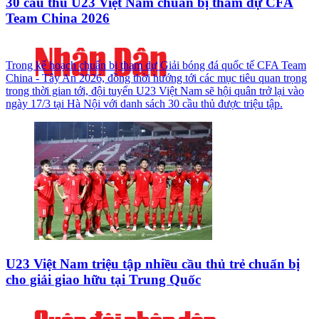
30 cầu thủ U23 Việt Nam chuẩn bị tham dự CFA
Team China 2026
Trong kế hoạch chuẩn bị tham dự Giải bóng đá quốc tế CFA Team
China - Tây An 2026, đồng thời hướng tới các mục tiêu quan trọng
trong thời gian tới, đội tuyển U23 Việt Nam sẽ hội quân trở lại vào
ngày 17/3 tại Hà Nội với danh sách 30 cầu thủ được triệu tập.
U23 Việt Nam triệu tập nhiều cầu thủ trẻ chuẩn bị
cho giải giao hữu tại Trung Quốc