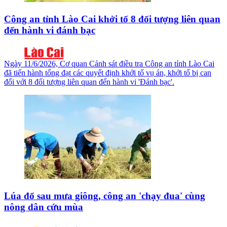
Công an tỉnh Lào Cai khởi tố 8 đối tượng liên quan
đến hành vi đánh bạc
Ngày 11/6/2026, Cơ quan Cảnh sát điều tra Công an tỉnh Lào Cai
đã tiến hành tống đạt các quyết định khởi tố vụ án, khởi tố bị can
đối với 8 đối tượng liên quan đến hành vi 'Đánh bạc'.
Lúa đổ sau mưa giông, công an 'chạy đua' cùng
nông dân cứu mùa