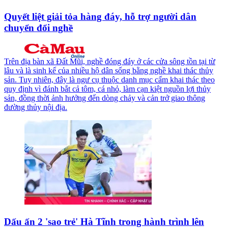
Quyết liệt giải tỏa hàng đáy, hỗ trợ người dân
chuyển đổi nghề
Trên địa bàn xã Đất Mũi, nghề đóng đáy ở các cửa sông tồn tại từ
lâu và là sinh kế của nhiều hộ dân sống bằng nghề khai thác thủy
sản. Tuy nhiên, đây là ngư cụ thuộc danh mục cấm khai thác theo
quy định vì đánh bắt cả tôm, cá nhỏ, làm cạn kiệt nguồn lợi thủy
sản, đồng thời ảnh hưởng đến dòng chảy và cản trở giao thông
đường thủy nội địa.
Dấu ấn 2 'sao trẻ' Hà Tĩnh trong hành trình lên