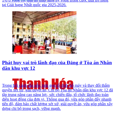
1-0 ở vòng 16, qua đó thắp sáng hy vọng trong cuộc đua trụ hạng
tại Giải hạng Nhất quốc gia 2025-2026.
Phát huy vai trò lãnh đạo của Đảng ở Tòa án Nhân
dân khu vực 12
Trong bối cảnh sắp xếp, tinh gọn tổ chức bộ máy và thay đổi thẩm
quyền xét xử, giải quyết án, Chi bộ Tòa án Nhân dân khu vực 12 đã
tập trung nâng cao năng lực, sức chiến đấu, tổ chức lãnh đạo toàn
diện hoạt động của đơn vị. Thông qua đó, vừa góp phần đẩy nhanh
tiến độ, đảm bảo chất lượng xét xử, giải quyết án, vừa góp phần xây
dựng chi bộ trong sạch, vững mạnh.