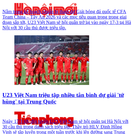
Nằm trong kế hoạch chuẩn bị tham dự Giải bóng đá quốc tế CFA
Team China – Tây An 2026 và các mục tiêu quan trọng trong giai
đoạn sắp tới, U23 Việt Nam sẽ hội quân trở lại vào ngày 17-3 tại Hà
Nội với 30 cầu thủ được triệu tập.
U23 Việt Nam triệu tập nhiều tân binh dự giải 'tứ
hùng' tại Trung Quốc
Ngày 17/3 tới, đội tuyển U23 Việt Nam sẽ hội quân tại Hà Nội với
30 cầu thủ trong danh sách triệu tập. Thầy trò HLV Đinh Hồng
Vinh sẽ tập luyện trong một tuần trước khi lên đường sang Trung