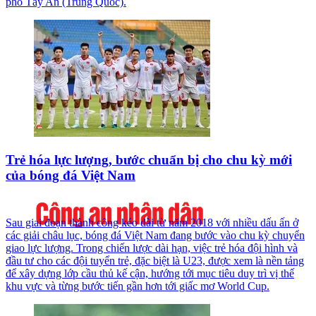
phố Tây An (Trung Quốc).
Trẻ hóa lực lượng, bước chuẩn bị cho chu kỳ mới
của bóng đá Việt Nam
Sau giai đoạn thành công kéo dài từ năm 2018 với nhiều dấu ấn ở
các giải châu lục, bóng đá Việt Nam đang bước vào chu kỳ chuyển
giao lực lượng. Trong chiến lược dài hạn, việc trẻ hóa đội hình và
đầu tư cho các đội tuyển trẻ, đặc biệt là U23, được xem là nền tảng
để xây dựng lớp cầu thủ kế cận, hướng tới mục tiêu duy trì vị thế
khu vực và từng bước tiến gần hơn tới giấc mơ World Cup.