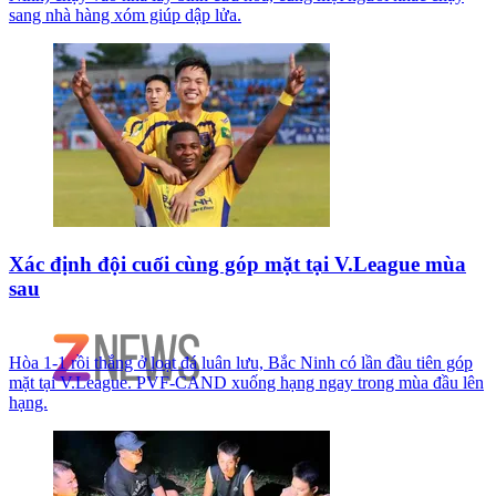
sang nhà hàng xóm giúp dập lửa.
Xác định đội cuối cùng góp mặt tại V.League mùa
sau
Hòa 1-1 rồi thắng ở loạt đá luân lưu, Bắc Ninh có lần đầu tiên góp
mặt tại V.League. PVF-CAND xuống hạng ngay trong mùa đầu lên
hạng.