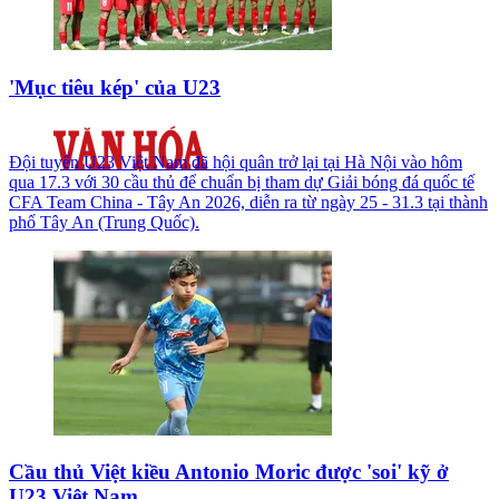
'Mục tiêu kép' của U23
Đội tuyển U23 Việt Nam đã hội quân trở lại tại Hà Nội vào hôm
qua 17.3 với 30 cầu thủ để chuẩn bị tham dự Giải bóng đá quốc tế
CFA Team China - Tây An 2026, diễn ra từ ngày 25 - 31.3 tại thành
phố Tây An (Trung Quốc).
Cầu thủ Việt kiều Antonio Moric được 'soi' kỹ ở
U23 Việt Nam