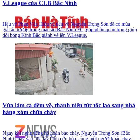
V.League của CLB Bắc Ninh
Hậu vệ Phan Văn Hiếu và tiền vệ Nguyễn Trọng Sơn đã có mùa
giải ấn tượng trong màu áo Bắc Ninh FC, góp phần quan trọng giúp
đội bóng Kinh Bắc giành vé lên V.League.
Vừa làm ca đêm về, thanh niên tức tốc lao sang nhà
hàng xóm chữa cháy
Ngay khi nghe tiếng hô hoán báo cháy, Nguyễn Trọng Sơn (Bắc
Ninh) chạy vào nhà lấy bình cứu hỏa, cùng một người khác chạy