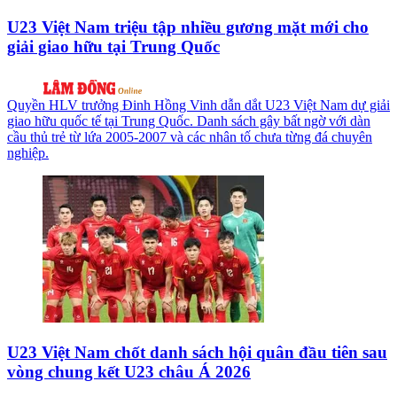
U23 Việt Nam triệu tập nhiều gương mặt mới cho
giải giao hữu tại Trung Quốc
Quyền HLV trưởng Đinh Hồng Vinh dẫn dắt U23 Việt Nam dự giải
giao hữu quốc tế tại Trung Quốc. Danh sách gây bất ngờ với dàn
cầu thủ trẻ từ lứa 2005-2007 và các nhân tố chưa từng đá chuyên
nghiệp.
U23 Việt Nam chốt danh sách hội quân đầu tiên sau
vòng chung kết U23 châu Á 2026