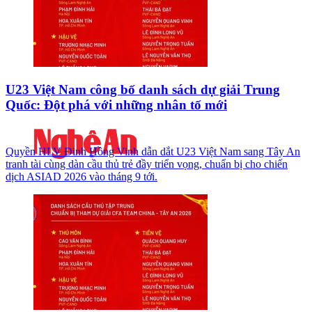
U23 Việt Nam công bố danh sách dự giải Trung
Quốc: Đột phá với những nhân tố mới
Quyền HLV Đinh Hồng Vinh dẫn dắt U23 Việt Nam sang Tây An
tranh tài cùng dàn cầu thủ trẻ đầy triển vọng, chuẩn bị cho chiến
dịch ASIAD 2026 vào tháng 9 tới.