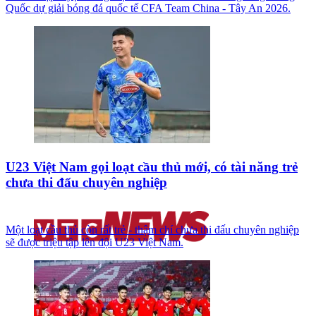
Quốc dự giải bóng đá quốc tế CFA Team China - Tây An 2026.
U23 Việt Nam gọi loạt cầu thủ mới, có tài năng trẻ
chưa thi đấu chuyên nghiệp
Một loạt cầu thủ còn rất trẻ - thậm chí chưa thi đấu chuyên nghiệp
sẽ được triệu tập lên đội U23 Việt Nam.