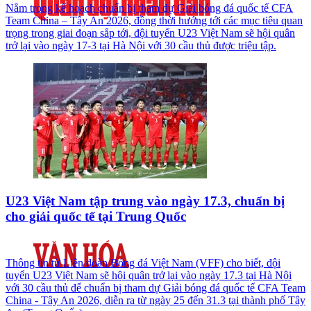
Nằm trong kế hoạch chuẩn bị tham dự Giải bóng đá quốc tế CFA
Team China – Tây An 2026, đồng thời hướng tới các mục tiêu quan
trọng trong giai đoạn sắp tới, đội tuyển U23 Việt Nam sẽ hội quân
trở lại vào ngày 17-3 tại Hà Nội với 30 cầu thủ được triệu tập.
U23 Việt Nam tập trung vào ngày 17.3, chuẩn bị
cho giải quốc tế tại Trung Quốc
Thông tin từ Liên đoàn Bóng đá Việt Nam (VFF) cho biết, đội
tuyển U23 Việt Nam sẽ hội quân trở lại vào ngày 17.3 tại Hà Nội
với 30 cầu thủ để chuẩn bị tham dự Giải bóng đá quốc tế CFA Team
China - Tây An 2026, diễn ra từ ngày 25 đến 31.3 tại thành phố Tây