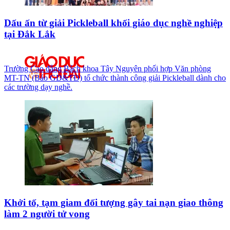
Dấu ấn từ giải Pickleball khối giáo dục nghề nghiệp
tại Đắk Lắk
Trường Cao đẳng Bách khoa Tây Nguyên phối hợp Văn phòng
MT-TN (Báo GD&TĐ) tổ chức thành công giải Pickleball dành cho
các trường dạy nghề.
Khởi tố, tạm giam đối tượng gây tai nạn giao thông
làm 2 người tử vong