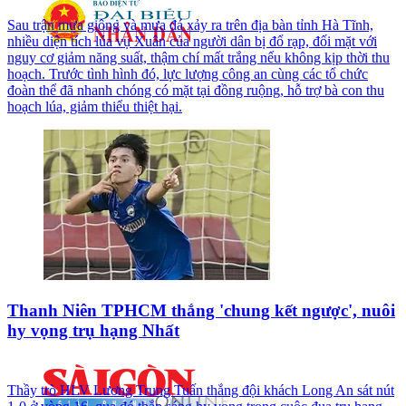
Sau trận mưa giông và mưa đá xảy ra trên địa bàn tỉnh Hà Tĩnh,
nhiều diện tích lúa vụ Xuân của người dân bị đổ rạp, đối mặt với
nguy cơ giảm năng suất, thậm chí mất trắng nếu không kịp thời thu
hoạch. Trước tình hình đó, lực lượng công an cùng các tổ chức
đoàn thể đã nhanh chóng có mặt tại đồng ruộng, hỗ trợ bà con thu
hoạch lúa, giảm thiểu thiệt hại.
Thanh Niên TPHCM thắng 'chung kết ngược', nuôi
hy vọng trụ hạng Nhất
Thầy trò HLV Lương Trung Tuấn thắng đội khách Long An sát nút