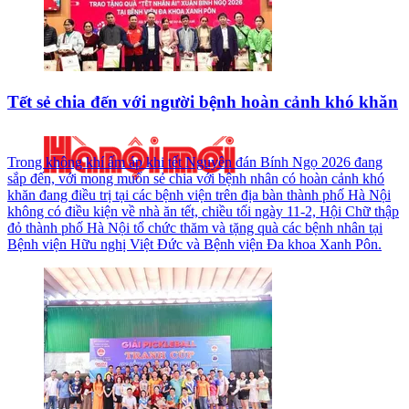
Tết sẻ chia đến với người bệnh hoàn cảnh khó khăn
Trong không khí ấm áp khi tết Nguyên đán Bính Ngọ 2026 đang
sắp đến, với mong muốn sẻ chia với bệnh nhân có hoàn cảnh khó
khăn đang điều trị tại các bệnh viện trên địa bàn thành phố Hà Nội
không có điều kiện về nhà ăn tết, chiều tối ngày 11-2, Hội Chữ thập
đỏ thành phố Hà Nội tổ chức thăm và tặng quà các bệnh nhân tại
Bệnh viện Hữu nghị Việt Đức và Bệnh viện Đa khoa Xanh Pôn.