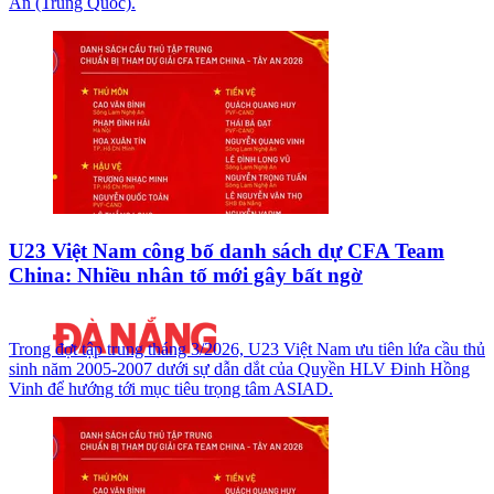
An (Trung Quốc).
U23 Việt Nam công bố danh sách dự CFA Team
China: Nhiều nhân tố mới gây bất ngờ
Trong đợt tập trung tháng 3/2026, U23 Việt Nam ưu tiên lứa cầu thủ
sinh năm 2005-2007 dưới sự dẫn dắt của Quyền HLV Đinh Hồng
Vinh để hướng tới mục tiêu trọng tâm ASIAD.