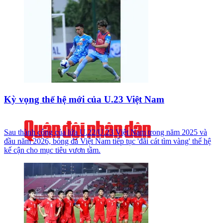
Kỳ vọng thế hệ mới của U.23 Việt Nam
Sau thành công của lứa U.22/U.23 Việt Nam trong năm 2025 và
đầu năm 2026, bóng đá Việt Nam tiếp tục 'đãi cát tìm vàng' thế hệ
kế cận cho mục tiêu vươn tầm.