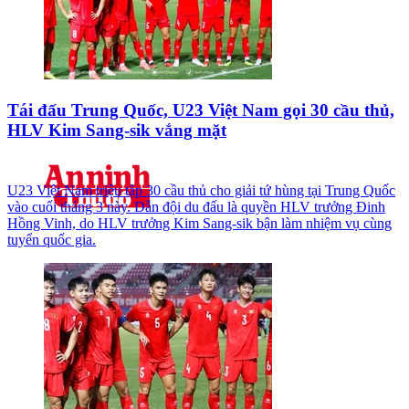
Tái đấu Trung Quốc, U23 Việt Nam gọi 30 cầu thủ,
HLV Kim Sang-sik vắng mặt
U23 Việt Nam triệu tập 30 cầu thủ cho giải tứ hùng tại Trung Quốc
vào cuối tháng 3 này. Dẫn đội du đấu là quyền HLV trưởng Đinh
Hồng Vinh, do HLV trưởng Kim Sang-sik bận làm nhiệm vụ cùng
tuyển quốc gia.