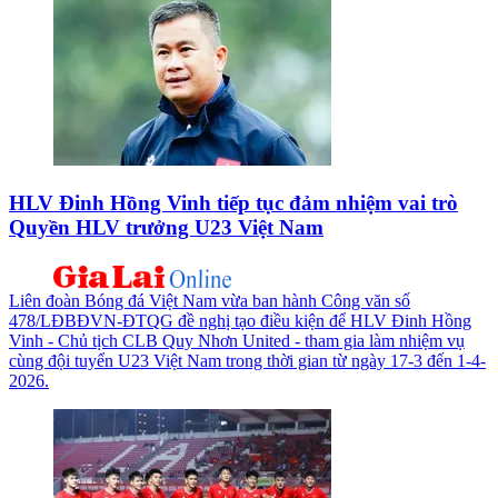
HLV Đinh Hồng Vinh tiếp tục đảm nhiệm vai trò
Quyền HLV trưởng U23 Việt Nam
Liên đoàn Bóng đá Việt Nam vừa ban hành Công văn số
478/LĐBĐVN-ĐTQG đề nghị tạo điều kiện để HLV Đinh Hồng
Vinh - Chủ tịch CLB Quy Nhơn United - tham gia làm nhiệm vụ
cùng đội tuyển U23 Việt Nam trong thời gian từ ngày 17-3 đến 1-4-
2026.