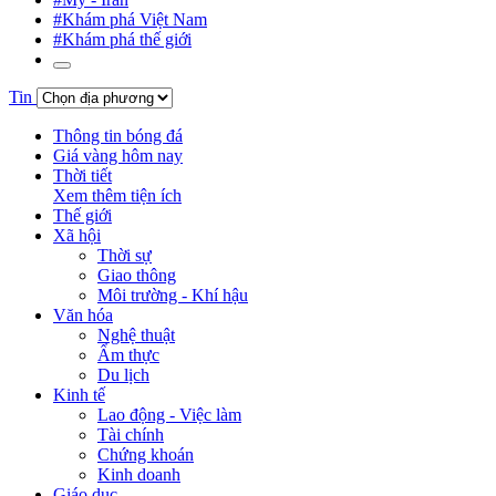
#Khám phá Việt Nam
#Khám phá thế giới
Tin
Thông tin bóng đá
Giá vàng hôm nay
Thời tiết
Xem thêm tiện ích
Thế giới
Xã hội
Thời sự
Giao thông
Môi trường - Khí hậu
Văn hóa
Nghệ thuật
Ẩm thực
Du lịch
Kinh tế
Lao động - Việc làm
Tài chính
Chứng khoán
Kinh doanh
Giáo dục