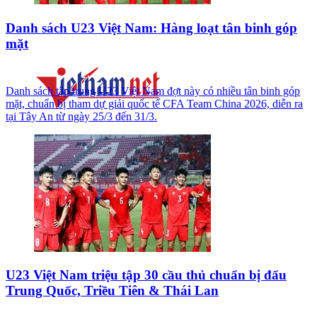
Danh sách U23 Việt Nam: Hàng loạt tân binh góp
mặt
Danh sách tập trung U23 Việt Nam đợt này có nhiều tân binh góp
mặt, chuẩn bị tham dự giải quốc tế CFA Team China 2026, diễn ra
tại Tây An từ ngày 25/3 đến 31/3.
U23 Việt Nam triệu tập 30 cầu thủ chuẩn bị đấu
Trung Quốc, Triều Tiên & Thái Lan