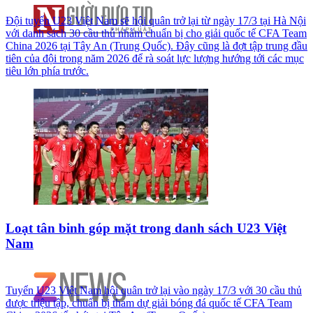
Đội tuyển U23 Việt Nam sẽ hội quân trở lại từ ngày 17/3 tại Hà Nội
với danh sách 30 cầu thủ nhằm chuẩn bị cho giải quốc tế CFA Team
China 2026 tại Tây An (Trung Quốc). Đây cũng là đợt tập trung đầu
tiên của đội trong năm 2026 để rà soát lực lượng hướng tới các mục
tiêu lớn phía trước.
Loạt tân binh góp mặt trong danh sách U23 Việt
Nam
Tuyển U23 Việt Nam hội quân trở lại vào ngày 17/3 với 30 cầu thủ
được triệu tập, chuẩn bị tham dự giải bóng đá quốc tế CFA Team