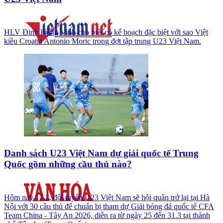
HLV Đinh Hồng Vinh cho biết có kế hoạch đặc biệt với sao Việt
kiều Croatia Antonio Moric trong đợt tập trung U23 Việt Nam.
Danh sách U23 Việt Nam dự giải quốc tế Trung
Quốc gồm những cầu thủ nào?
Hôm nay 17.3, đội tuyển U23 Việt Nam sẽ hội quân trở lại tại Hà
Nội với 30 cầu thủ để chuẩn bị tham dự Giải bóng đá quốc tế CFA
Team China - Tây An 2026, diễn ra từ ngày 25 đến 31.3 tại thành