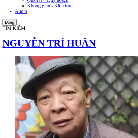
Quản lý - Quy hoạch
Không gian - Kiến trúc
Audio
Đóng
TÌM KIẾM
NGUYỄN TRÍ HUÂN