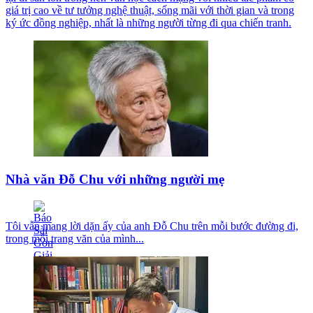
giá trị cao về tư tưởng nghệ thuật, sống mãi với thời gian và trong
ký ức đồng nghiệp, nhất là những người từng đi qua chiến tranh.
Nhà văn Đỗ Chu với những người mẹ
Tôi vẫn mang lời dặn ấy của anh Đỗ Chu trên mỗi bước đường đi,
trong mỗi trang văn của mình...