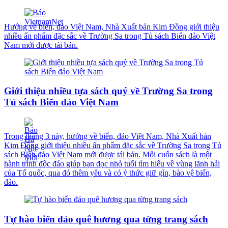
Hướng về biển, đảo Việt Nam, Nhà Xuất bản Kim Đồng giới thiệu
nhiều ấn phẩm đặc sắc về Trường Sa trong Tủ sách Biển đảo Việt
Nam mới được tái bản.
Giới thiệu nhiều tựa sách quý về Trường Sa trong
Tủ sách Biển đảo Việt Nam
Trong tháng 3 này, hướng về biển, đảo Việt Nam, Nhà Xuất bản
Kim Đồng giới thiệu nhiều ấn phẩm đặc sắc về Trường Sa trong Tủ
sách Biển đảo Việt Nam mới được tái bản. Mỗi cuốn sách là một
hành trình độc đáo giúp bạn đọc nhỏ tuổi tìm hiểu về vùng lãnh hải
của Tổ quốc, qua đó thêm yêu và có ý thức giữ gìn, bảo vệ biển,
đảo.
Tự hào biển đảo quê hương qua từng trang sách