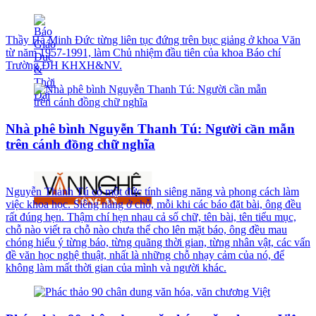
Thầy Hà Minh Đức từng liên tục đứng trên bục giảng ở khoa Văn
từ năm 1957-1991, làm Chủ nhiệm đầu tiên của khoa Báo chí
Trường ĐH KHXH&NV.
Nhà phê bình Nguyễn Thanh Tú: Người cần mẫn
trên cánh đồng chữ nghĩa
Nguyễn Thanh Tú có một đức tính siêng năng và phong cách làm
việc khoa học. Siêng năng ở chỗ, mỗi khi các báo đặt bài, ông đều
rất đúng hẹn. Thậm chí hẹn nhau cả số chữ, tên bài, tên tiểu mục,
chỗ nào viết ra chỗ nào chưa thể cho lên mặt báo, ông đều mau
chóng hiểu ý từng báo, từng quãng thời gian, từng nhân vật, các vấn
đề văn học nghệ thuật, nhất là những chỗ nhạy cảm của nó, để
không làm mất thời gian của mình và người khác.