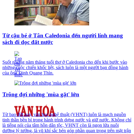
Từ cậu bé ở Tân Caledonia đến người lính mang
sách đi dọc đất nước
Suốt những năm tháng tuổi thơ ở Caledonia cho đến khi bước vào
những cuộc chiến khốc liệt, sách luôn là một người bạn đồng hành
của ông Đinh Quang Thìn.
Trông đợi những 'mùa gặt' lớn
Từ bao đời nay, văn học nghệ thuật (VHNT) luôn là mạch nguồn
tinh thần bền bỉ trong hành trình dựng nước và giữ nước. Không chỉ
là tiếng nói của tâm hồn dân tộc, VHNT còn là ngọn lửa nuôi
dưỡng lý tưởng, là vũ khí sắc bén góp phần quan trọng trên mặt trận