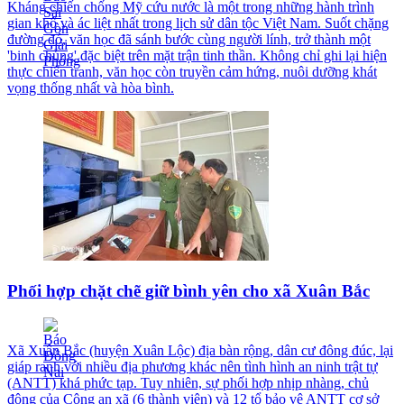
Kháng chiến chống Mỹ cứu nước là một trong những hành trình
gian khổ và ác liệt nhất trong lịch sử dân tộc Việt Nam. Suốt chặng
đường đó, văn học đã sánh bước cùng người lính, trở thành một
'binh chủng' đặc biệt trên mặt trận tinh thần. Không chỉ ghi lại hiện
thực chiến tranh, văn học còn truyền cảm hứng, nuôi dưỡng khát
vọng thống nhất và hòa bình.
Phối hợp chặt chẽ giữ bình yên cho xã Xuân Bắc
Xã Xuân Bắc (huyện Xuân Lộc) địa bàn rộng, dân cư đông đúc, lại
giáp ranh với nhiều địa phương khác nên tình hình an ninh trật tự
(ANTT) khá phức tạp. Tuy nhiên, sự phối hợp nhịp nhàng, chủ
động của Công an xã (6 thành viên) và 12 tổ bảo vệ ANTT cơ sở