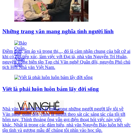
Những trang văn mang nghĩa tình người lính
Điềm đạm, ấm áp và trọng thị..., đó là cảm nhận chung của bất cứ ai
khi có dịp tiếp xúc, làm việc với Đại tá, nhà văn Nguyễn Trí Huân,
nguyên Tổng biên tập Tạp chí Văn nghệ Quân đội, nguyên Phó chủ
tịch Hội Nhà văn Việt Nam.
Viết là phải luôn luôn bám lấy đời sống
Nhà văn Nguyễn Bảo là một trong những người người lấy tôi về
Văn nghệ quân đội, cũng là người theo sát các sáng tác của tôi tới
hôm nay. Thỉnh thoảng ông vẫn gọi điện thoại hỏi việc này việc
khác. Nhất là trong các đám hiếu, nhà văn Nguyễn Bảo luôn hết sức
tận tình và gương mẫu để chúng tôi nhìn vào học tập.