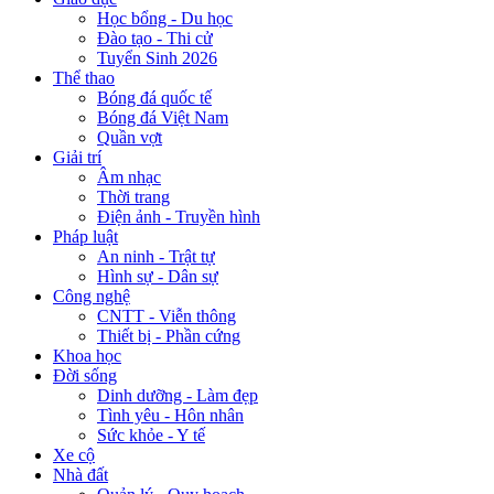
Học bổng - Du học
Đào tạo - Thi cử
Tuyển Sinh 2026
Thể thao
Bóng đá quốc tế
Bóng đá Việt Nam
Quần vợt
Giải trí
Âm nhạc
Thời trang
Điện ảnh - Truyền hình
Pháp luật
An ninh - Trật tự
Hình sự - Dân sự
Công nghệ
CNTT - Viễn thông
Thiết bị - Phần cứng
Khoa học
Đời sống
Dinh dưỡng - Làm đẹp
Tình yêu - Hôn nhân
Sức khỏe - Y tế
Xe cộ
Nhà đất