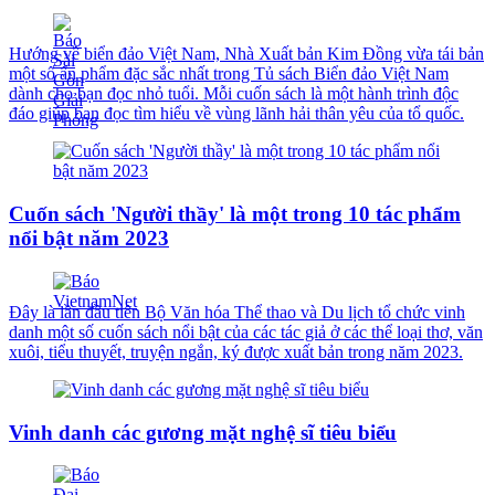
Hướng về biển đảo Việt Nam, Nhà Xuất bản Kim Đồng vừa tái bản
một số ấn phẩm đặc sắc nhất trong Tủ sách Biển đảo Việt Nam
dành cho bạn đọc nhỏ tuổi. Mỗi cuốn sách là một hành trình độc
đáo giúp bạn đọc tìm hiểu về vùng lãnh hải thân yêu của tổ quốc.
Cuốn sách 'Người thầy' là một trong 10 tác phẩm
nổi bật năm 2023
Đây là lần đầu tiên Bộ Văn hóa Thể thao và Du lịch tổ chức vinh
danh một số cuốn sách nổi bật của các tác giả ở các thể loại thơ, văn
xuôi, tiểu thuyết, truyện ngắn, ký được xuất bản trong năm 2023.
Vinh danh các gương mặt nghệ sĩ tiêu biểu