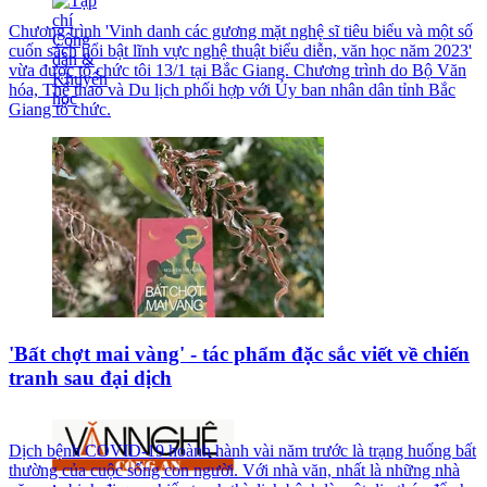
Chương trình 'Vinh danh các gương mặt nghệ sĩ tiêu biểu và một số
cuốn sách nổi bật lĩnh vực nghệ thuật biểu diễn, văn học năm 2023'
vừa được tổ chức tôi 13/1 tại Bắc Giang. Chương trình do Bộ Văn
hóa, Thể thao và Du lịch phối hợp với Ủy ban nhân dân tỉnh Bắc
Giang tổ chức.
'Bất chợt mai vàng' - tác phẩm đặc sắc viết về chiến
tranh sau đại dịch
Dịch bệnh COVID-19 hoành hành vài năm trước là trạng huống bất
thường của cuộc sống con người. Với nhà văn, nhất là những nhà