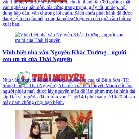
văn Phùng Văn Khai tuyển chọn, cho in thành tập '80 gương mặt
văn nghệ sĩ quân đội', bìa cứng trang trọng, giấy tốt, in đẹp, nội
dung hấp dẫn, văn chương lôi cuốn. Sách chưa phát hành đã được
đăng ký mua gần hết, cũng là một sự kiện vui của giới cầm bút và
xuất bản.
Vĩnh biệt nhà văn Nguyễn Khắc Trường - người
con ưu tú của Thái Nguyên
Nhà văn Nguyễn Khắc Trường, người con của xã Bình Sơn (TP.
Sông Công - Thái Nguyên), 'cha đẻ' của tiểu thuyết 'Mảnh đất lắm
người nhiều ma', được lấy nguyên mẫu để làm phim truyền hình dài
tập Đất và người - đã từ trần vào 11 giờ 40 phút sáng 2/10/2024 sau
mấy năm chống chọi bạo bệnh.