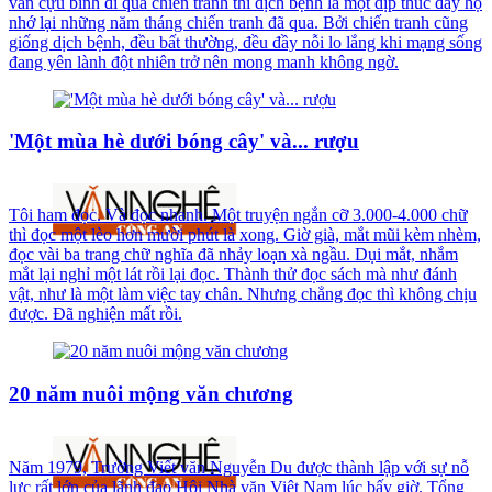
văn cựu binh đi qua chiến tranh thì dịch bệnh là một dịp thúc đẩy họ
nhớ lại những năm tháng chiến tranh đã qua. Bởi chiến tranh cũng
giống dịch bệnh, đều bất thường, đều đầy nỗi lo lắng khi mạng sống
đang yên lành đột nhiên trở nên mong manh không ngờ.
'Một mùa hè dưới bóng cây' và... rượu
Tôi ham đọc. Và đọc nhanh. Một truyện ngắn cỡ 3.000-4.000 chữ
thì đọc một lèo hơn mười phút là xong. Giờ già, mắt mũi kèm nhèm,
đọc vài ba trang chữ nghĩa đã nhảy loạn xà ngầu. Dụi mắt, nhắm
mắt lại nghỉ một lát rồi lại đọc. Thành thử đọc sách mà như đánh
vật, như là một làm việc tay chân. Nhưng chẳng đọc thì không chịu
được. Đã nghiện mất rồi.
20 năm nuôi mộng văn chương
Năm 1979, Trường Viết văn Nguyễn Du được thành lập với sự nỗ
lực rất lớn của lãnh đạo Hội Nhà văn Việt Nam lúc bấy giờ. Tổng