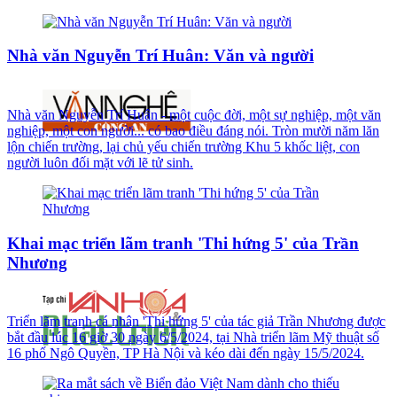
Nhà văn Nguyễn Trí Huân: Văn và người
Nhà văn Nguyễn Trí Huân - một cuộc đời, một sự nghiệp, một văn
nghiệp, một con người... có bao điều đáng nói. Tròn mười năm lăn
lộn chiến trường, lại chủ yếu chiến trường Khu 5 khốc liệt, con
người luôn đối mặt với lẽ tử sinh.
Khai mạc triển lãm tranh 'Thi hứng 5' của Trần
Nhương
Triển lãm tranh cá nhân 'Thi hứng 5' của tác giả Trần Nhương được
bắt đầu lúc 16 giờ 30 ngày 6/5/2024, tại Nhà triển lãm Mỹ thuật số
16 phố Ngô Quyền, TP Hà Nội và kéo dài đến ngày 15/5/2024.