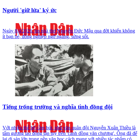
Người 'giữ lửa' ký ức
Ngày 8/4/2026, tin nhà thơ Nguyễn Đức Mậu qua đời khiến không
ít bạn bè, đồng nghiệp ngỡ ngàng, sửng sốt.
Tiếng trống trường và nghĩa tình đồng đội
Với nhiều thế hệ cầm bút, nhà văn quân đội Nguyễn Xuân Thiều là
tấm gương lao động tận tụy trên 'cánh đồng văn chương'. Ông đã để
lại di sản lớn trong nền văn học cách mạng với nhiều tác phẩm có