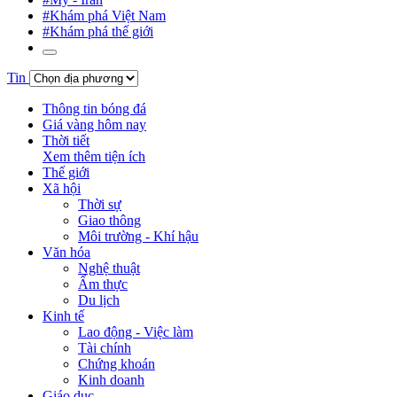
#Khám phá Việt Nam
#Khám phá thế giới
Tin
Thông tin bóng đá
Giá vàng hôm nay
Thời tiết
Xem thêm tiện ích
Thế giới
Xã hội
Thời sự
Giao thông
Môi trường - Khí hậu
Văn hóa
Nghệ thuật
Ẩm thực
Du lịch
Kinh tế
Lao động - Việc làm
Tài chính
Chứng khoán
Kinh doanh
Giáo dục