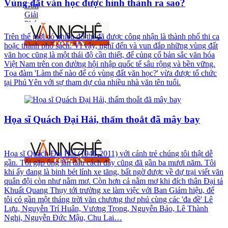
Vùng đất văn học được hình thành ra sao?
Trên thế giới có nhiều đô thị đã được công nhận là thành phố thi ca
hoặc thành phố sách. Vì vậy, nghĩ đến và vun đắp những vùng đất
văn học cũng là một thái độ cần thiết, để củng cố bản sắc văn hóa
Việt Nam trên con đường hội nhập quốc tế sâu rộng và bền vững.
Tọa đàm 'Làm thế nào để có vùng đất văn học?' vừa được tổ chức
tại Phú Yên với sự tham dự của nhiều nhà văn tên tuổi.
Họa sĩ Quách Đại Hải, thấm thoắt đã mây bay
Họa sĩ Quách Đại Hải (1946-2011) với cánh trẻ chúng tôi thật dễ
gần. Tôi gặp ông lần đầu cách đây cũng đã gần ba mươi năm. Tôi
khi ấy đang là binh bét lính xe tăng, bất ngờ được về dự trại viết văn
quân đội còn như nằm mơ. Còn hơn cả nằm mơ khi đích thân Đại tá
Khuất Quang Thụy tới trường xe làm việc với Ban Giám hiệu, để
tôi có gần một tháng trời văn chương thơ phú cùng các 'đa đề' Lê
Lựu, Nguyễn Trí Huân, Vương Trọng, Nguyễn Bảo, Lê Thành
Nghị, Nguyễn Đức Mậu, Chu Lai…