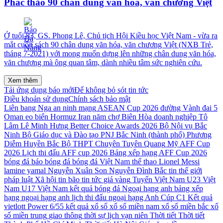
Phác thảo 90 chân dung văn hóa, văn chương Việt
Ở tuổi 83, GS. Phong Lê, Chủ tịch Hội Kiều học Việt Nam - vừa ra
mắt cuốn sách 90 chân dung văn hóa, văn chương Việt (NXB Trẻ,
tháng 7-2021) với mong muốn dựng lên những chân dung văn hóa,
văn chương mà ông quan tâm, dành nhiều tâm sức nghiên cứu.
Xem thêm
Tải ứng dụng báo mới
Để không bỏ sót tin tức
Điều khoản sử dụng
Chính sách bảo mật
Liên bang Nga
an ninh mạng
ASEAN Cup 2026
đường Vành đai 5
Oman
eo biển Hormuz
Iran
năm
chợ Biên Hòa
doanh nghiệp
Tô
Lâm
Lê Minh Hưng
Better Choice Awards 2026
Bộ Nội vụ
Bắc
Ninh
Bộ Giáo dục và Đào tạo
PNJ
Bắc Ninh (thành phố)
Phương
Diễm Huyền
Bắc Bộ
THPT Chuyên Tuyên Quang
Mỹ
AFF Cup
2026
Lịch thi đấu AFF cup 2026
Bảng xếp hạng AFF Cup 2026
bóng đá
báo bóng đá
bóng đá Việt Nam
thể thao
Lionel Messi
lamine yamal
Nguyễn Xuân Son
Nguyễn Đình Bắc
tin thế giới
pháp luật
Xã hội
tin bão
tin tức
giá vàng
Tuyển Việt Nam
U23 Việt
Nam
U17 Việt Nam
kết quả bóng đá
Ngoại hạng anh
bảng xếp
hạng ngoại hạng anh
lịch thi đấu ngoại hạng Anh
Cúp C1
Kết quả
vietlott Power 6/55
kết quả xổ số
xổ số miền nam
xổ số miền bắc
xổ
số miền trung
giao thông
thời sự
lịch vạn niên
Thời tiết
Thời tiết