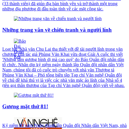
(33 thành viên) đã giúp địa bàn bình yên và trở thành một trong
những địa phương đi đầu toàn tỉnh về các mặt công tác.
Những trang văn về chiến tranh và người lính
Loạt bài 'Nhà văn Chu Lai tha thiết với đề tài người lính trong văn
chương' của tác giả Phùng Văn Khai vừa đoạt Giải A cuộc thi viết
'Những tấm gương bình dị mà cao quý' do Báo Quân đội nhân dân
tổ chức. Nhân dịp kỷ niệm ngày thành lập Quân đội nhân dân Việt
Nam, chúng tôi đã có cuộc trò chuyện với nhà văn Thượng tá
Phùng Văn Khai – Phó tổng biên tập Tạp chí Văn nghệ Quân đội
về chủ đề khá thú vị là việc các nhà văn mặc áo lính của Nhà số 4
(tên gọi thân thương của Tạp chí Văn nghệ Quân đội) viết về nhau.
Gương mặt thứ 81!
Kỷ niệm 80 năm Ngày thành lập Quân đội Nhân dân Việt Nam, nhà