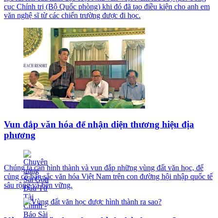
cục Chính trị (Bộ Quốc phòng) khi đó đã tạo điều kiện cho anh em
văn nghệ sĩ từ các chiến trường được đi học.
Vun đắp văn hóa để nhận diện thương hiệu địa
phương
Chúng ta cần hình thành và vun đắp những vùng đất văn học, để
củng cố bản sắc văn hóa Việt Nam trên con đường hội nhập quốc tế
sâu rộng và bền vững.