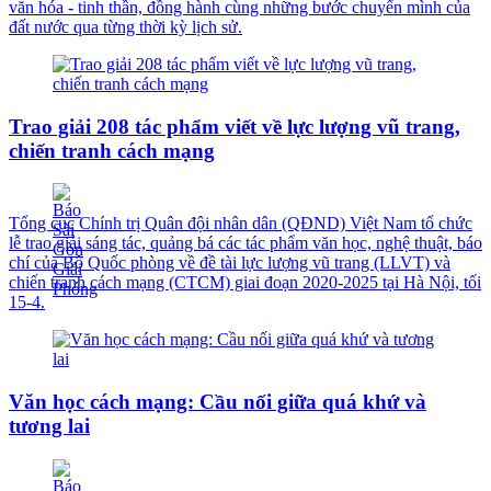
văn hóa - tinh thần, đồng hành cùng những bước chuyển mình của
đất nước qua từng thời kỳ lịch sử.
Trao giải 208 tác phẩm viết về lực lượng vũ trang,
chiến tranh cách mạng
Tổng cục Chính trị Quân đội nhân dân (QĐND) Việt Nam tổ chức
lễ trao giải sáng tác, quảng bá các tác phẩm văn học, nghệ thuật, báo
chí của Bộ Quốc phòng về đề tài lực lượng vũ trang (LLVT) và
chiến tranh cách mạng (CTCM) giai đoạn 2020-2025 tại Hà Nội, tối
15-4.
Văn học cách mạng: Cầu nối giữa quá khứ và
tương lai