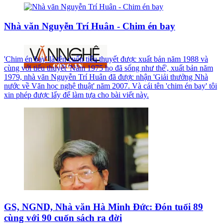
Nhà văn Nguyễn Trí Huân - Chim én bay
'Chim én bay' là tên cuốn tiểu thuyết được xuất bản năm 1988 và
cùng với tiểu thuyết 'Năm 1975 họ đã sống như thế', xuất bản năm
1979, nhà văn Nguyễn Trí Huân đã được nhận 'Giải thưởng Nhà
nước về Văn học nghệ thuật' năm 2007. Và cái tên 'chim én bay' tôi
xin phép được lấy để làm tựa cho bài viết này.
GS, NGND, Nhà văn Hà Minh Đức: Đón tuổi 89
cùng với 90 cuốn sách ra đời