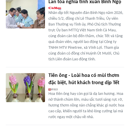
Lan tỏa nghĩa tình xuân Bính Ngọ
Nhân dịp tết Nguyên đán Bính Ngọ năm 2026,
chiều 5/2, đồng chí Lê Thanh Triều, Ủy viên
Ban Thường vụ Tỉnh ủy, Phó Chủ tịch Thường
trực Ủy ban MTTQ Việt Nam tỉnh Cà Mau,
cùng đoàn cán bộ đến thăm, chúc Tết và tặng
quà đoàn viên, người lao động tại Công ty
TNHH MTV Pinetree, xã Vĩnh Lợi. Tham gia
cùng đoàn có đồng chí Huỳnh Út Mười, Chủ
tịch Liên đoàn Lao động tỉnh.
Tiên ông - Loài hoa có mùi thơm
đặc biệt, hút khách trong dịp Tết
Hoa tiên ông hay còn gọi là dạ lan hương. Hoa
nở thành chùm lớn, màu sắc tươi sáng rực rỡ,
hương thơm nồng nàn chẳng khác gì nước hoa
cao cấp, khiến người ta khó lòng cưỡng lại mà
rước ngay một chậu về nhà.