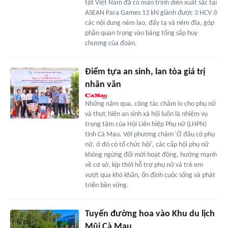
tật Việt Nam đã có màn trình diễn xuất sắc tại
ASEAN Para Games 13 khi giành được 3 HCV ở
các nội dung ném lao, đẩy tạ và ném đĩa, góp
phần quan trọng vào bảng tổng sắp huy
chương của đoàn.
Ðiểm tựa an sinh, lan tỏa giá trị
nhân văn
Những năm qua, công tác chăm lo cho phụ nữ
và thực hiện an sinh xã hội luôn là nhiệm vụ
trọng tâm của Hội Liên hiệp Phụ nữ (LHPN)
tỉnh Cà Mau. Với phương châm 'Ở đâu có phụ
nữ, ở đó có tổ chức hội', các cấp hội phụ nữ
không ngừng đổi mới hoạt động, hướng mạnh
về cơ sở, kịp thời hỗ trợ phụ nữ và trẻ em
vượt qua khó khăn, ổn định cuộc sống và phát
triển bền vững.
Tuyến đường hoa vào Khu du lịch
Mũi Cà Mau