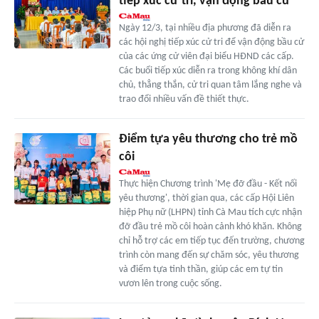
tiếp xúc cử tri, vận động bầu cử
Ngày 12/3, tại nhiều địa phương đã diễn ra
các hội nghị tiếp xúc cử tri để vận động bầu cử
của các ứng cử viên đại biểu HĐND các cấp.
Các buổi tiếp xúc diễn ra trong không khí dân
chủ, thẳng thắn, cử tri quan tâm lắng nghe và
trao đổi nhiều vấn đề thiết thực.
Ðiểm tựa yêu thương cho trẻ mồ
côi
Thực hiện Chương trình 'Mẹ đỡ đầu - Kết nối
yêu thương', thời gian qua, các cấp Hội Liên
hiệp Phụ nữ (LHPN) tỉnh Cà Mau tích cực nhận
đỡ đầu trẻ mồ côi hoàn cảnh khó khăn. Không
chỉ hỗ trợ các em tiếp tục đến trường, chương
trình còn mang đến sự chăm sóc, yêu thương
và điểm tựa tinh thần, giúp các em tự tin
vươn lên trong cuộc sống.