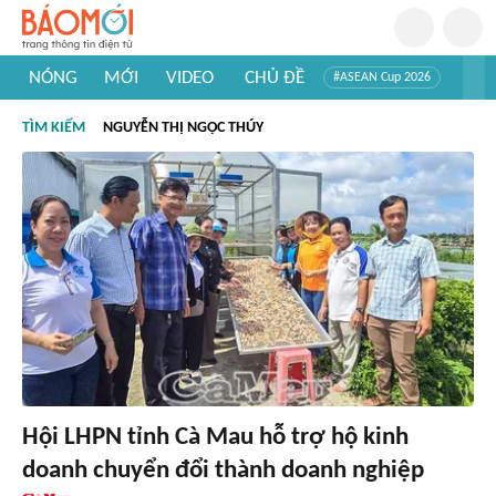
NÓNG
MỚI
VIDEO
CHỦ ĐỀ
#ASEAN Cup 2026
#Trí tuệ nhân tạo
#Mỹ - Iran
#Khám phá Việt Nam
TÌM KIẾM
NGUYỄN THỊ NGỌC THÚY
#Khám phá thế giới
Hội LHPN tỉnh Cà Mau hỗ trợ hộ kinh
doanh chuyển đổi thành doanh nghiệp