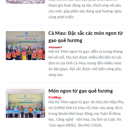
tham gia hoạt động xã hội, thích ứng với yêu
cầu mới, góp phần xây dựng quê hương ngày
càng phát triển.
Cà Mau: Đặc sắc các món ngon từ
gạo quê hương
Hội thi 'Món ngon từ gạo' diễn ra trong không
khí sôi nổi, thu hút được nhiều đội đến từ các
đơn vị của tỉnh Cà Mau mang đến nhiều món
ăn dân gian, đặt sắc được chế biến công phu,
sáng tạo.
Món ngon từ gạo quê hương
Hội thi 'Món ngon từ gạo' do Hội Liên hiệp Phụ
nữ (LHPN) tỉnh Cà Mau tổ chức vào sáng 26/4,
trong khuôn khổ hoạt động của Tuần lễ Khoa
học, Công nghệ - Văn hóa, Du lịch và Cuộc thi
'Gạo ngon ĐBSCL' lần thứ I/2026.