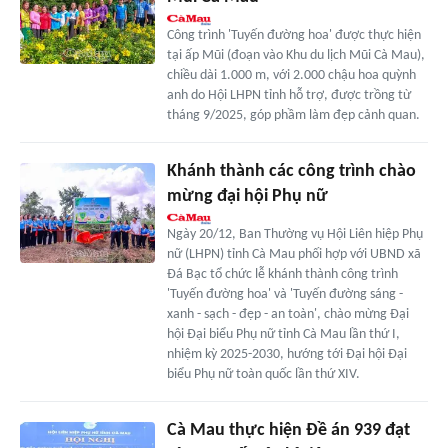
Công trình 'Tuyến đường hoa' được thực hiện
tại ấp Mũi (đoạn vào Khu du lịch Mũi Cà Mau),
chiều dài 1.000 m, với 2.000 chậu hoa quỳnh
anh do Hội LHPN tỉnh hỗ trợ, được trồng từ
tháng 9/2025, góp phầm làm đẹp cảnh quan.
Khánh thành các công trình chào
mừng đại hội Phụ nữ
Ngày 20/12, Ban Thường vụ Hội Liên hiệp Phụ
nữ (LHPN) tỉnh Cà Mau phối hợp với UBND xã
Đá Bạc tổ chức lễ khánh thành công trình
'Tuyến đường hoa' và 'Tuyến đường sáng -
xanh - sạch - đẹp - an toàn', chào mừng Đại
hội Đại biểu Phụ nữ tỉnh Cà Mau lần thứ I,
nhiệm kỳ 2025-2030, hướng tới Đại hội Đại
biểu Phụ nữ toàn quốc lần thứ XIV.
Cà Mau thực hiện Đề án 939 đạt