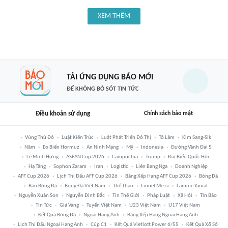
XEM THÊM
TẢI ỨNG DỤNG BÁO MỚI
ĐỂ KHÔNG BỎ SÓT TIN TỨC
Điều khoản sử dụng
Chính sách bảo mật
Vùng Thủ Đô
Luật Kiến Trúc
Luật Phát Triển Đô Thị
Tô Lâm
Kim Sang-Sik
Năm
Eo Biển Hormuz
An Ninh Mạng
Mỹ
Indonesia
Đường Vành Đai 5
Lê Minh Hưng
ASEAN Cup 2026
Campuchia
Trump
Đại Biểu Quốc Hội
Hạ Tầng
Sophon Zaram
Iran
Logistic
Liên Bang Nga
Doanh Nghiệp
AFF Cup 2026
Lịch Thi Đấu AFF Cup 2026
Bảng Xếp Hạng AFF Cup 2026
Bóng Đá
Báo Bóng Đá
Bóng Đá Việt Nam
Thể Thao
Lionel Messi
Lamine Yamal
Nguyễn Xuân Son
Nguyễn Đình Bắc
Tin Thế Giới
Pháp Luật
Xã Hội
Tin Bão
Tin Tức
Giá Vàng
Tuyển Việt Nam
U23 Việt Nam
U17 Việt Nam
Kết Quả Bóng Đá
Ngoại Hạng Anh
Bảng Xếp Hạng Ngoại Hạng Anh
Lịch Thi Đấu Ngoại Hạng Anh
Cúp C1
Kết Quả Vietlott Power 6/55
Kết Quả Xổ Số