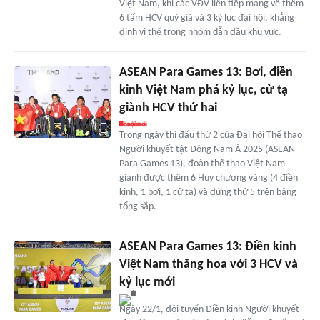
Việt Nam, khi các VĐV liên tiếp mang về thêm
6 tấm HCV quý giá và 3 kỷ lục đại hội, khẳng
định vị thế trong nhóm dẫn đầu khu vực.
ASEAN Para Games 13: Bơi, điền
kinh Việt Nam phá kỷ lục, cử tạ
giành HCV thứ hai
Trong ngày thi đấu thứ 2 của Đại hội Thể thao
Người khuyết tật Đông Nam Á 2025 (ASEAN
Para Games 13), đoàn thể thao Việt Nam
giành được thêm 6 Huy chương vàng (4 điền
kinh, 1 bơi, 1 cử tạ) và đứng thứ 5 trên bảng
tổng sắp.
ASEAN Para Games 13: Điền kinh
Việt Nam thăng hoa với 3 HCV và
kỷ lục mới
Ngày 22/1, đội tuyển Điền kinh Người khuyết