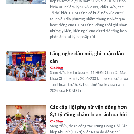
họp thường lệ giữa năm 2026 của HĐND tỉnh
khóa XI, nhiệm kỳ 2026-2031, chiều 4/6, các
Tổ đại biểu HĐND tỉnh có buổi tiếp xúc cử tri
tại nhiều địa phương nhằm thông tin kết quả
hoạt động của HĐND tỉnh, đồng thời ghi nhận
những ý kiến, kiến nghị của cử tri để tổng hợp,
phản ánh tại kỳ họp sắp tới.
Lắng nghe dân nói, ghi nhận dân
cần
Sáng 4/6, Tổ đại biểu số 11 HĐND tỉnh Cà Mau
khóa XI, nhiệm kỳ 2026-2031, tiếp xúc cử tri xã
Tân Thuận trước Kỳ họp thường lệ giữa năm
2026 của HĐND tỉnh.
Các cấp Hội phụ nữ vận động hơn
8,1 tỷ đồng chăm lo an sinh xã hội
Sáng 28/5, đoàn công tác Trung ương Hội Liên
hiệp Phụ nữ (LHPN) Việt Nam do đồng chí