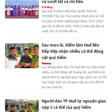
và vượt tất cả chỉ tiêu
Sau hơn 8 năm triển khai Quyết định số
939/QĐ-TTg của Thủ tướng Chính phủ về 'Hỗ
trợ phụ nữ khởi nghiệp giai đoạn 2017-2025'
(gọi tắt là Đề án 939), tỉnh Cà Mau đã đạt và
vượt tất cả chỉ tiêu đề ra.
Sau mưa lũ, Kiểm lâm Huế liên
tiếp tiếp nhận nhiều cá thể động
vật quý hiếm
Lực lượng kiểm lâm TP Huế liên tục tiếp nhận
nhiều cá thể động vật hoang dã, quý hiếm do
người dân tự nguyện giao nộp, gồm các cá thể
rùa thuộc loài cực kỳ nguy cấp và trăn đất đi
lạc sau mưa lũ.
Người dân TP Huế tự nguyện giao
nộp 5 cá thể rùa quý hiếm