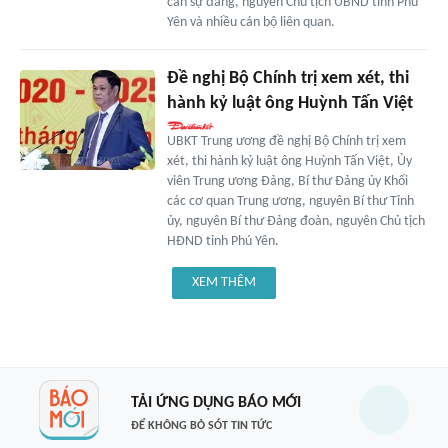
cán sự đảng, nguyên Chủ tịch UBND tỉnh Phú
Yên và nhiều cán bộ liên quan.
Đề nghị Bộ Chính trị xem xét, thi
hành kỷ luật ông Huỳnh Tấn Việt
UBKT Trung ương đề nghị Bộ Chính trị xem
xét, thi hành kỷ luật ông Huỳnh Tấn Việt, Ủy
viên Trung ương Đảng, Bí thư Đảng ủy Khối
các cơ quan Trung ương, nguyên Bí thư Tỉnh
ủy, nguyên Bí thư Đảng đoàn, nguyên Chủ tịch
HĐND tỉnh Phú Yên.
XEM THÊM
TẢI ỨNG DỤNG BÁO MỚI
ĐỂ KHÔNG BỎ SÓT TIN TỨC