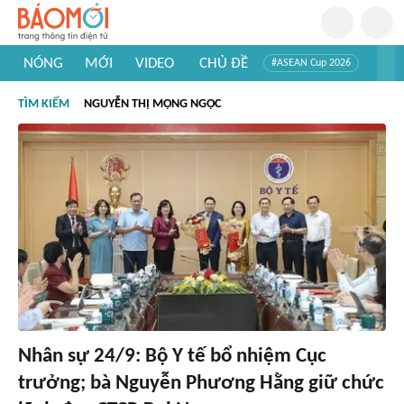
NÓNG
MỚI
VIDEO
CHỦ ĐỀ
#ASEAN Cup 2026
#Trí tuệ nhân tạo
#Mỹ - Iran
#Khám phá Việt Nam
TÌM KIẾM
NGUYỄN THỊ MỘNG NGỌC
#Khám phá thế giới
Nhân sự 24/9: Bộ Y tế bổ nhiệm Cục
trưởng; bà Nguyễn Phương Hằng giữ chức