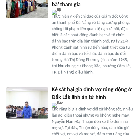
bà' tham gia
Thực hiện ý kiến chỉ đạo của Giám đốc Công
an thành phố Đà Nẵng về tăng cường phòng,
chống tội phạm liên quan tệ nạn xã hội, đặc
biệt là các hoạt động đánh bạc và tổ chức
đánh bạc trên địa bàn thành phố, ngày 21/4,
Phòng Cảnh sát hình sự tiến hành triệt xóa tụ
điểm đánh bạc và tổ chức đánh bạc do đối
tượng Hồ Thị Đông Phương (sinh năm 1985,
trú khu chung cư Phong Bắc, phường Cẩm Lệ,
TP. Đà Nẵng) điều hành.
Kẻ sát hại gia đình vợ rúng động ở
Đắk Lắk lĩnh án tử hình
Cho rằng bị gia đình vợ đối xử không tốt, nhiều
lần gọi điện thoại nhưng vợ không nghe máy,
Nguyễn Nam Đại Thuận đón xe thồ đến nhà
mẹ vợ. Tại đây, Thuận dùng búa, dao bầu giết
chết vợ, em vợ và mẹ vợ, đâm con riêng của