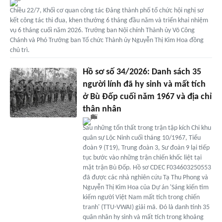
Chiều 22/7, Khối cơ quan công tác Đảng thành phố tổ chức hội nghị sơ
kết công tác thi đua, khen thưởng 6 tháng đầu năm và triển khai nhiệm
vụ 6 tháng cuối năm 2026. Trưởng ban Nội chính Thành ủy Võ Công
Chánh và Phó Trưởng ban Tổ chức Thành ủy Nguyễn Thị Kim Hoa đồng
chủ trì.
Hồ sơ số 34/2026: Danh sách 35
người lính đã hy sinh và mất tích
ở Bù Đốp cuối năm 1967 và địa chỉ
thân nhân
Sau những tổn thất trong trận tập kích Chi khu
quân sự Lộc Ninh cuối tháng 10/1967, Tiểu
đoàn 9 (T19), Trung đoàn 3, Sư đoàn 9 lại tiếp
tục bước vào những trận chiến khốc liệt tại
mặt trận Bù Đốp. Hồ sơ CDEC F034603250553
đã được các nhà nghiên cứu Tạ Thu Phong và
Nguyễn Thị Kim Hoa của Dự án 'Sáng kiến tìm
kiếm người Việt Nam mất tích trong chiến
tranh' (TTU-VWAI) giải mã. Đó là danh tính 35
quân nhân hy sinh và mất tích trong khoảng