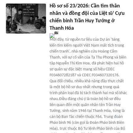
Hồ sơ số 23/2026: Cần tìm thân
nhân và đồng đội của Liệt sĩ/ Cựu
chiến binh Trần Huy Tưởng ở
Thanh Hóa
Mới đây, từ nguồn tư liệu của Dự án 'Sáng
kiến tìm kiếm người Việt Nam mất tích trong
chiến tranh', nhà nghiên cứu Hoàng Cẩm
Thanh, với sự cố vấn của Tạ Thu Phong và biên
tập Nguyễn Thị Kim Hoa, đã phát hiện hai hồ
sơ quân sự đặc biệt mang số hiệu CDEC
F034607282187 và CDEC F034607320176.
Qua đối chiếu, nhiều khả năng đây thực chất
là một bộ hồ sơ duy nhất nhưng trong quá
trình phân loại đã bị tách thành hai mã số khác
nhau.Điều đáng chú ý là toàn bộ hồ sơ đều
liên quan đến một quân nhân tên Trần Huy
Tưởng, sinh năm 1946 tại Thanh Hóa, từng là
cán bộ Ban Tác chiến thuộc F64, Trung đoàn
Pháo binh 96 (còn gọi là Đoàn Pháo binh Biên
Hòa), trực thuộc Bộ Tư lệnh Pháo binh của Bộ