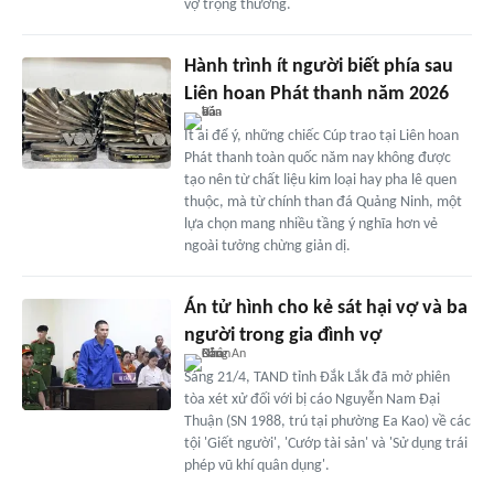
vợ trọng thương.
Hành trình ít người biết phía sau
Liên hoan Phát thanh năm 2026
Ít ai để ý, những chiếc Cúp trao tại Liên hoan
Phát thanh toàn quốc năm nay không được
tạo nên từ chất liệu kim loại hay pha lê quen
thuộc, mà từ chính than đá Quảng Ninh, một
lựa chọn mang nhiều tầng ý nghĩa hơn vẻ
ngoài tưởng chừng giản dị.
Án tử hình cho kẻ sát hại vợ và ba
người trong gia đình vợ
Sáng 21/4, TAND tỉnh Đắk Lắk đã mở phiên
tòa xét xử đối với bị cáo Nguyễn Nam Đại
Thuận (SN 1988, trú tại phường Ea Kao) về các
tội 'Giết người', 'Cướp tài sản' và 'Sử dụng trái
phép vũ khí quân dụng'.