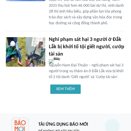
2025 thu hút hơn 46.000 bài dự thi, vinh danh
28 thí sinh tiêu biểu, góp phần lan tỏa phong
trào đọc sách và xây dựng văn hóa đọc trong
học đường và cộng đồng thành phố.
Nghi phạm sát hại 3 người ở Đắk
Lắk bị khởi tố tội giết người, cướp
tài sản
Nguyễn Nam Đại Thuận – nghi phạm sát hại 3
người trong vụ thảm án ở Đắk Lắk vừa bị khởi
tố 2 tội danh 'Giết người' và 'Cướp tài sản'.
XEM THÊM
TẢI ỨNG DỤNG BÁO MỚI