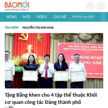
NÓNG
MỚI
VIDEO
CHỦ ĐỀ
#ASEAN Cup 2026
#Trí tuệ nhân tạo
#Mỹ - Iran
#Khám phá Việt Nam
TÌM KIẾM
NGUYỄN THỊ KIM HOA
#Khám phá thế giới
Tặng Bằng khen cho 4 tập thể thuộc Khối
cơ quan công tác Đảng thành phố