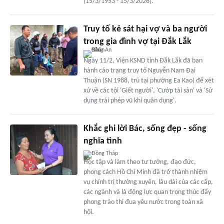
(15/3/1953 - 15/3/2026).
Truy tố kẻ sát hại vợ và ba người
trong gia đình vợ tại Đắk Lắk
Ngày 11/2, Viện KSND tỉnh Đắk Lắk đã ban
hành cáo trạng truy tố Nguyễn Nam Đại
Thuận (SN 1988, trú tại phường Ea Kao) để xét
xử về các tội 'Giết người', 'Cướp tài sản' và 'Sử
dụng trái phép vũ khí quân dụng'.
Khắc ghi lời Bác, sống đẹp - sống
nghĩa tình
Đồng Tháp
Học tập và làm theo tư tưởng, đạo đức,
phong cách Hồ Chí Minh đã trở thành nhiệm
vụ chính trị thường xuyên, lâu dài của các cấp,
các ngành và là động lực quan trọng thúc đẩy
phong trào thi đua yêu nước trong toàn xã
hội.