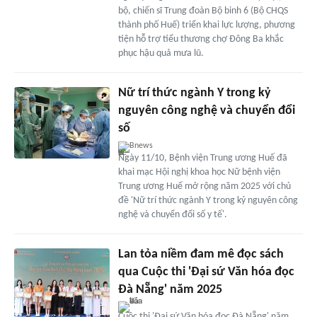
bộ, chiến sĩ Trung đoàn Bộ binh 6 (Bộ CHQS
thành phố Huế) triển khai lực lượng, phương
tiện hỗ trợ tiểu thương chợ Đông Ba khắc
phục hậu quả mưa lũ.
Nữ trí thức ngành Y trong kỷ
nguyên công nghệ và chuyển đổi
số
Bnews
Ngày 11/10, Bệnh viện Trung ương Huế đã
khai mạc Hội nghị khoa học Nữ bệnh viện
Trung ương Huế mở rộng năm 2025 với chủ
đề 'Nữ trí thức ngành Y trong kỷ nguyên công
nghệ và chuyển đổi số y tế'.
Lan tỏa niềm đam mê đọc sách
qua Cuộc thi 'Đại sứ Văn hóa đọc
Đà Nẵng' năm 2025
Cuộc thi 'Đại sứ Văn hóa đọc Đà Nẵng' năm