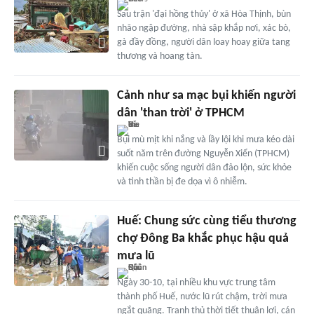
Sau trận 'đại hồng thủy' ở xã Hòa Thịnh, bùn
nhão ngập đường, nhà sập khắp nơi, xác bò,
gà đầy đồng, người dân loay hoay giữa tang
thương và hoang tàn.
Cảnh như sa mạc bụi khiến người
dân 'than trời' ở TPHCM
Bụi mù mịt khi nắng và lầy lội khi mưa kéo dài
suốt năm trên đường Nguyễn Xiển (TPHCM)
khiến cuộc sống người dân đảo lộn, sức khỏe
và tinh thần bị đe dọa vì ô nhiễm.
Huế: Chung sức cùng tiểu thương
chợ Đông Ba khắc phục hậu quả
mưa lũ
Ngày 30-10, tại nhiều khu vực trung tâm
thành phố Huế, nước lũ rút chậm, trời mưa
ngắt quãng. Tranh thủ thời tiết thuận lợi, cán