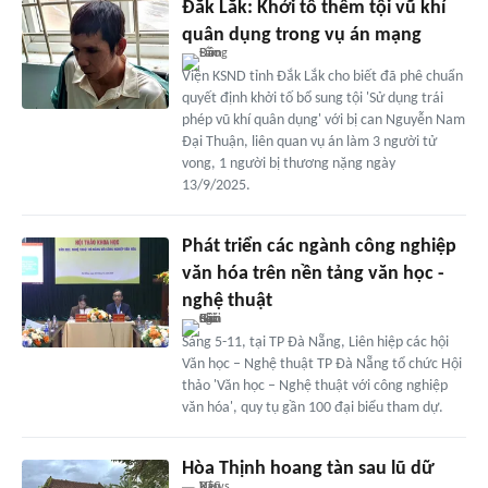
Đắk Lắk: Khởi tố thêm tội vũ khí
quân dụng trong vụ án mạng
Viện KSND tỉnh Đắk Lắk cho biết đã phê chuẩn
quyết định khởi tố bổ sung tội 'Sử dụng trái
phép vũ khí quân dụng' với bị can Nguyễn Nam
Đại Thuận, liên quan vụ án làm 3 người tử
vong, 1 người bị thương nặng ngày
13/9/2025.
Phát triển các ngành công nghiệp
văn hóa trên nền tảng văn học -
nghệ thuật
Sáng 5-11, tại TP Đà Nẵng, Liên hiệp các hội
Văn học – Nghệ thuật TP Đà Nẵng tổ chức Hội
thảo 'Văn học – Nghệ thuật với công nghiệp
văn hóa', quy tụ gần 100 đại biểu tham dự.
Hòa Thịnh hoang tàn sau lũ dữ