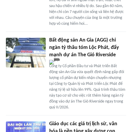
lớn, họ đã hi sinh ngoài mặt trận, hoặc chết
sau hậu chiến vì nhiều lý do. Sau gần 60 năm,
hiện chỉ còn 7 người còn sống và liên hệ được
với nhau. Câu chuyện của ông là một trường
hợp vô cùng hiếm hoi...
Bất động sản An Gia (AGG) chi
ngàn tỷ thâu tóm Lộc Phát, đẩy
mạnh dự án The Gió Riverside
Công ty Cổ phần Đầu tư và Phát triển Bất
động sản An Gia vừa quyết định nâng gấp đôi
lượng cổ phần dự kiến nhận chuyển nhượng
tại Công ty Quản lý và Phát triển Lộc Phát để
nâng tỷ lệ sở hữu lên 99%. Quá trình thâu tóm
này tạo cơ sở cho việc rót thêm hàng ngàn tỷ
đồng vào dự án The Gió Riverside ngay trong
quý II/2026.
Giáo dục các giá trị lịch sử, văn
hóa là nền tảng xây dựng con