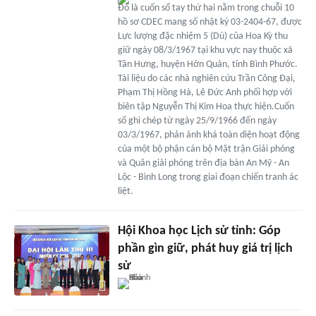
Đó là cuốn sổ tay thứ hai nằm trong chuỗi 10
hồ sơ CDEC mang số nhật ký 03-2404-67, được
Lực lượng đặc nhiệm 5 (Dù) của Hoa Kỳ thu
giữ ngày 08/3/1967 tại khu vực nay thuộc xã
Tân Hưng, huyện Hớn Quản, tỉnh Bình Phước.
Tài liệu do các nhà nghiên cứu Trần Công Đại,
Phạm Thị Hồng Hà, Lê Đức Anh phối hợp với
biên tập Nguyễn Thị Kim Hoa thực hiện.Cuốn
sổ ghi chép từ ngày 25/9/1966 đến ngày
03/3/1967, phản ánh khá toàn diện hoạt động
của một bộ phận cán bộ Mặt trận Giải phóng
và Quân giải phóng trên địa bàn An Mỹ - An
Lộc - Bình Long trong giai đoạn chiến tranh ác
liệt.
Hội Khoa học Lịch sử tỉnh: Góp
phần gìn giữ, phát huy giá trị lịch
sử